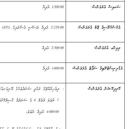
ސް
އެލަވަންސް
:
1,500.00
ރުފިޔާ
ްލޫސިވް
ޖޮބް
އެލަވަންސް
:
2,259.00
ރުފިޔާ (އަސާސީ މުސާރައިގެ %
45
)
ގ
އެލަވަންސް
:
2,500.00
ރުފިޔާ
ިސްޓްރޭޓިވް ސަޕޯޓް އެލަވަންސް:
1,000.00
ރުފިޔާ
ޭޝަން އެލަވަންސް:
-
ދިވެހިރާއްޖޭގެ ޤައުމީ ސަނަދުތަކުގެ އޮނިގަނޑުގެ
ލެވެލް
7 ނުވަތަ ލެވެލް 8 ގެ ސަނަދެއް ހާސިލްކޮށްފައިވާނަމަ،
4,000.00
ރުފިޔާ ނުވަތަ،