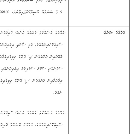
-
ދިވެހިރާއްޖޭގެ ޤައުމީ
ސަނަދުތަކުގެ އޮނިގަނޑުގެ
ލެވެލް
9 ގެ ސަނަދެއް ހާސިލްކޮށްފައިވާނަމަ،
5,000.00
ރުފިޔާ.
ެ ޝަރުތު:
-
މަގާމުގެ މަސައްކަތް ކުރުމުގެ ހުނަރު/ ގާބިލުކަން
ސާބިތުކޮށްދިނުމާއެކު، މަތީ ސާނަވީ އިމްތިޙާނަކުން 2
މާއްދާއިން ދަށްވެގެން 'އީ' ގްރޭޑް ލިބިފައިވުމާއެކު،
ސެކަންޑަރީ ސްކޫލް ސެޓުފިކެޓު އިމްތިޙާނުގައި 'ދިވެހި'
މިމާއްދާއިން ދަށްވެގެން 'ސީ' ގްރޭޑް ލިބިފައިވުން
ނުވަތަ،
-
މަގާމުގެ މަސައްކަތް ކުރުމުގެ ހުނަރު/ ގާބިލުކަން
ސާބިތުކޮށްދިނުމާއެކު، މަގާމަށް ބޭނުންވާ ދާއިރާއަކުން