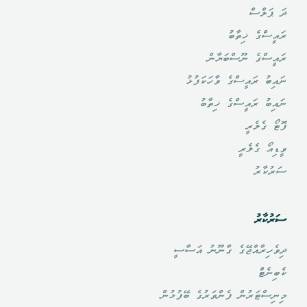
ލްސް
ްގެ ޚިތާބު
ްގެ ނޫސްބަޔާން
ު ރައީސްގެ ވާހަކަފުޅު
ު ރައީސްގެ ޚިތާބު
ގެލެރީ
ޯ ގެލެރީ
ާރު
ާރު
ިރާއްޖޭގެ ގާނޫނު އަސާސީ
ެޓް
ްޓަރުން ފެންވަރުގެ ބޭފުޅުން