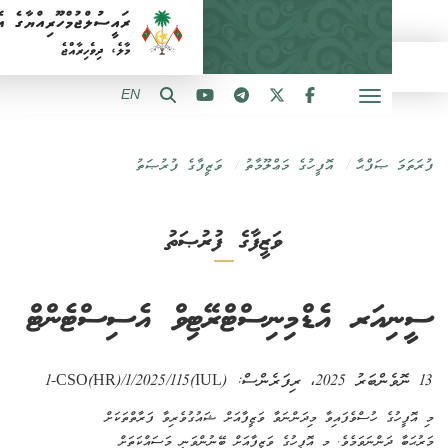
EN
 ޞަފްޙާ
އޮފީހުގެ މަޢްލޫމާތު
ވަޒީފާގެ ފުރުޞަތު
ވަޒީފާގެ ފުރުޞަތު
އަރ އެޑްމިނިސްޓްރޭޓިވް އެސިސްޓެންޓް
، ރިފަރެންސް:
(IUL)1-CSO(HR)/1/2025/115
ގެ ހުސްވެފައިވާ
މިދަންނަވާ ވަޒީފާއަށް ޝައުގުވެރިވާ ފަރާތްތަކަށް
ދަންނަވަމެވެ. މި
އޮފީހުގެ ވަޒީފާއަށް ބޭނުންވަނީ މަސައްކަތަށް