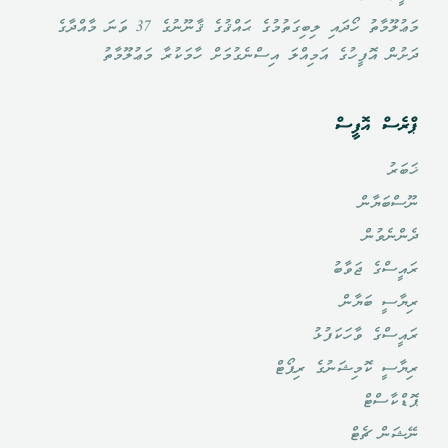
މަޢުލޫމާތު ހޯދައި ލިބިގަތުމުގެ ޙައްޤުގެ ޤާނޫނުގެ 37 ވަނަ މާއްދާގެ
ް އޮފީހުގެ އަމިއްލަ އިސްނެގުމަށް ހާމަކުރާ މަޢުލޫމާތު
ް އޮފީސް
ަޔާން
ެވުން
ްގެ ޖަވާބު
ީ ބަޔާން
ްގެ ވާހަކަފުޅު
ީ ކޮމިޝަނުގެ ރިޕޯޓް
ާސްޓް
ް ޗެޓް