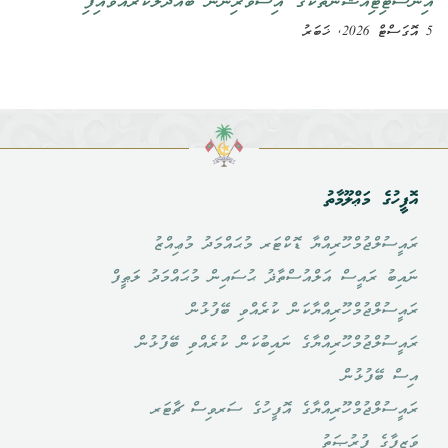
ިޓިއުޝަންތަކުގެ އިސްވެރިންނާ ބައްދަލުކުރައްވައިފި
ގެ މަޢްލޫމާތު
ުލްޖުމްހޫރިއްޔާ ޑޮކްޓަރ މުޙައްމަދު މުޢިއްޒު
ު ރައީސް އަލްއުސްތާޛު ޙުސައިން މުޙައްމަދު ލަޠީފް
ުލްޖުމްހޫރިއްޔާކަން ކުރެއްވި ބޭފުޅުން
ުލްޖުމްހޫރިއްޔާގެ ނައިބުކަން ކުރެއްވި ބޭފުޅުން
ބޭފުޅުން
ުލްޖުމްހޫރިއްޔާގެ އޮފީހުގެ ސަރވިސް ޗާޓަރ
ާގެ ފުރުޞަތު