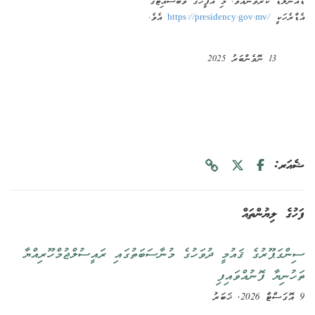
 ކުރެވޭނެއެވެ. މި އޮފީހުގެ ވެބްސައިޓްގެ
ީ
https://presidency.gov.mv/
އެވެ.
1
ނޮވެންބަރު
2025
ިޔުންތައް
ޫރުގެ ޤައުމީ ދުވަހުގެ މުނާސަބަތުގައި ރައީސުލްޖުމްހޫރިއްޔާ
ާ ފޮނުއްވައިފި