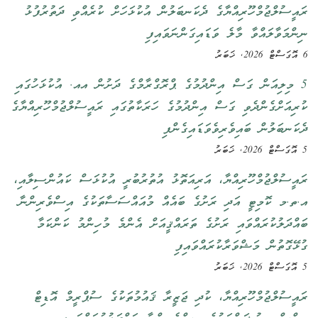
ްޖުމްހޫރިއްޔާގެ ދެކަނބަލުން އުކުޅަހަށް ކުރެއްވި ދަތުރުފުޅު
ާލައްވާ މާލެ ވަޑައިގަންނަވައިފި
އަން ގަސް އިންދުމުގެ ޕްރޮގްރާމްގެ ދަށުން އއ. އުކުޅަހުގައި
ްގެންދެވި ގަސް އިންދުމުގެ ހަރަކާތުގައި ރައީސުލްޖުމްހޫރިއްޔާގެ
ލުން ބައިވެރިވެވަޑައިގެންފި
ްޖުމްހޫރިއްޔާ، އަރިއަތޮޅު އުތުރުބުރީ އުކުޅަސް ކައުންސިލާއި،
ޮމިޓީ އަދި ރަށުގެ ބައެއް މުއައްސަސާތަކުގެ އިސްވެރިންނާ
ުކުރައްވައި ރަށުގެ ތަރައްޤީއަށް އެންމެ މުހިންމު ކަންކަމާ
ުން މަޝްވަރާކުރައްވައިފި
ްޖުމްހޫރިއްޔާ، ކުދި ޖަޒީރާ ޤައުމުތަކުގެ ސުޕްރީމް އޮޑިޓް