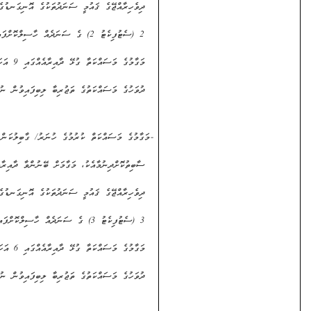
ދިވެހިރާއްޖޭގެ ޤައުމީ ސަނަދުތަކުގެ އޮނިގަނޑުގެ ލެވެލް
2 (ސެޓުފިކެޓު 2) ގެ ސަނަދެއް ހާސިލްކޮށްފައިވުމާއެކު،
މަގާމުގެ މަސައްކަތާ ގުޅޭ ދާއިރާއެއްގައި 9 އަހަރު
ދުވަހުގެ މަސައްކަތުގެ ތަޖުރިބާ ލިބިފައިވުން ނުވަތަ،
-
މަގާމުގެ މަސައްކަތް ކުރުމުގެ ހުނަރު/ ގާބިލުކަން
ސާބިތުކޮށްދިނުމާއެކު، މަގާމަށް ބޭނުންވާ ދާއިރާއަކުން
ދިވެހިރާއްޖޭގެ ޤައުމީ ސަނަދުތަކުގެ އޮނިގަނޑުގެ ލެވެލް
3 (ސެޓުފިކެޓު 3) ގެ ސަނަދެއް ހާސިލްކޮށްފައިވުމާއެކު،
މަގާމުގެ މަސައްކަތާ ގުޅޭ ދާއިރާއެއްގައި 6 އަހަރު
ދުވަހުގެ މަސައްކަތުގެ ތަޖުރިބާ ލިބިފައިވުން ނުވަތަ،