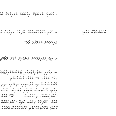
-
އާކައިވް ކުރަންޖެހޭ ލިޔުންތައް އާކައިވްކޮށް ބެލެހެއްޓުން.
ަޅަންޖެހޭ ތަކެތި:
ހ. "ރައީސުލްޖުމްހޫރިއްޔާގެ އޮފީހުގެ ވަޒީފާއަށް އެދޭ މީހުން
ފުރިހަމަކުރާ މައުލޫމާތު ފޯމު".
ށ. ދިވެހިރައްޔިތެއްކަން އަންގައިދޭ ކާޑުގެ ފޮޓޯކޮޕީ.
ނ. ތަޢުލީމީ ސެޓުފިކެޓުތަކާއި ޓްރާންސްކްރިޕްޓުތަކުގެ ކޮޕީ
("އޯ" ލެވެލް، "އޭ" ލެވެލް، އެސް.އެސް.އީ،
އެޗް.އެސް.އެސް.ސީ، އެފް.ސީ.އީ، ސީ.އޭ.އީ، ސީ.ޕީ.އީ،
ޑިގުރީ، މާސްޓަރސް، އެކިއެކި ޓްރޭނިންގ ކޯސްތަކުގެ
ސެޓުފިކެޓުތައް). މީގެތެރެއިން "
އޯ" ލެވެލް އަދި "އޭ"
ލެވެލް
ސެޓުފިކެޓު ފިޔަވައި
ހުރިހާ ސެޓުފިކެޓުތައް
(ރާއްޖޭން
ބޭރުގެ)
އެކްރެޑިޓްކޮށްފައި ހުށަހެޅުއްވުން އެދެމެވެ.