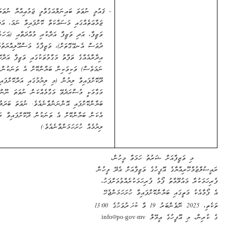
-
ޤައުމީ ނުވަތަ ބައިނަލްއަގުވާމީ ޖަމުޢިއްޔާ ނުވަތަ
ޖަމާޢަތެއްގައި މަސައްކަތް ކޮށްފައިވާ ނަމަ، އަދާކޮށްފައިވާ
ވަޒީފާ، އަދި ވަޒީފާ އަދާކުރި މުއްދަތާއި (އަހަރާއި މަހާއި
ދުވަސް އެނގޭގޮތަށް)، ވަޒީފާގެ މަސްއޫލިއްޔަތުތައް (އެއް
އިދާރާއެއްގެ ތަފާތު މަގާމުތަކުގައި ވަޒީފާ އަދާކޮށްފައިވީ
ނަމަވެސް) ވަކިވަކިން ބަޔާންކޮށް އެ ތަނަކުން
ދޫކޮށްފައިވާ ލިޔުން (މި ލިޔުމުގައި އަދާކޮށްފައިވާ
މަގާމަކީ މުސާރަދެވޭ މަގާމެއްކަން ނުވަތަ ނޫންކަން
ބަޔާންކޮށްފައި އޮންނަންވާނެއެވެ. ނުވަތަ ބަދަލުގައި
އެކަން ބަޔާންކޮށް އެ ތަނަކުން ދޫކޮށްފައިވާ ރަސްމީ
ލިޔުމެއް ހުށަހަޅަންވާނެއެވެ.)
މި ވަޒީފާއަށް ޝަރުތު ހަމަވާ މީހުން،
މްހޫރިއްޔާގެ އޮފީހުގެ ވަޒީފާއަށް އެދޭ މީހުން
ރާ މައުލޫމާތު ފޯމު ފުރިހަމަކުރެއްވުމަށްފަހު،
ު މަތީގައި ބަޔާންކޮށްފައިވާ ހުށަހަޅަންޖެހޭ
ނޮވެންބަރު
19
ވާ
ބުދަ
ދުވަހުގެ 13:00
، މި އޮފީހުގެ އީމޭލް
info@po.gov.mv