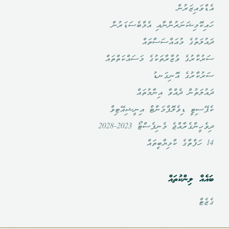
ައިޒަރުން
ޮމިޝަނަރުންނާއި އެމްބެސަޑަރުން
ަތުގެ މުއައްސަސާތައް
ާރުގެ ވުޒާރާތަކުގެ މަސައްކަތްތައް
ާރުގެ އޮނިގަނޑު
ަތުން ދެއްވާ އިނާމުތައް
ިޓީ ޑިވެލޮޕްމަންޓް އިނީޝިއޭޓިވް
ްގެރާއްޖެ މެނިފެސްޓޯ 2023-2028
ް ލިންކުތައް