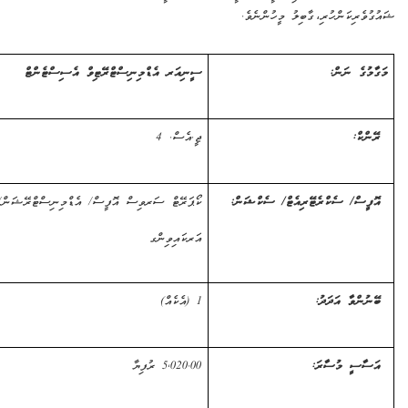
ިކަންހުރި
،
ގާބިލު މީހުންނެވެ.
 ނަން:
ސީނިއަރ އެޑްމިނިސްޓްރޭޓިވް އެސިސްޓެންޓް
:
ޖީ.އެސް. 4
/
ސެކްރެޓޭރިއެޓް
/
ސެކްޝަން
:
ކޯޕަރޭޓް
ސަރވިސް
އޮފީސް
/
އެޑްމިނިސްޓްރޭޝަން/ ސްޕީޗް
އަރކައިވިންގ
ވާ
އަދަދު
:
1 (އެކެއް)
ީ
މުސާރަ
:
5,020.00
ރުފިޔާ