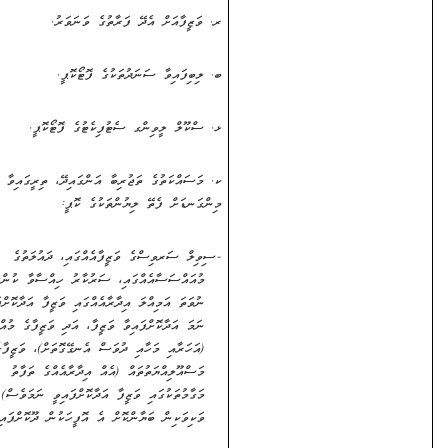
ރ
.
ވަޒީފާއަށް އެދޭ ފަރާތުގެ ވަނަވަރު.
ބ. ލިބިފައިވާ ސަނަދުތަކުގެ ފޮޓޯކޮޕީ.
ޅ. ސްކޫލް ލީވިންގ ސެޓުފިކެޓުގެ ފޮޓޯކޮޕީ.
ކ. މަސައްކަތުގެ ތަޖުރިބާ އަންގައިދޭ، ތިރީގައިވާ
މިންގަނޑަށް ފެތޭ ލިޔުންތަކުގެ ކޮޕީ
:
-
ސިވިލް ސަރވިސްގެ ވަޒީފާއެއްގައި، ދައުލަތުގެ
މުއައްސަސާއެއްގައި، ސަރުކާރު ހިއްސާވާ ކުންފުންޏެއް
ނުވަތަ އަމިއްލަ އިދާރާއެއްގައި ވަޒީފާ އަދާކޮށްފައިވާ
ނަމަ އަދާކޮށްފައިވާ ވަޒީފާ، އަދި ވަޒީފާގެ މުއްދަތާއި
(އަހަރާއި މަހާއި ދުވަސް އެނގޭގޮތަށް)، ވަޒީފާގެ
މަސްއޫލިއްޔަތުތައް (އެއް އިދާރާއެއްގެ ތަފާތު
މަގާމުތަކުގައި ވަޒީފާ އަދާކޮށްފައިވީ ނަމަވެސް)
ވަކިވަކިން ބަޔާންކޮށް އެ އޮފީހަކުން ދޫކޮށްފައިވާ ލިޔުން.