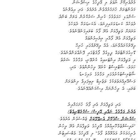
ޮށް ނުވަތަ މި އޮފީހުގެ ރިސެޕްޝަން
ށް ހުށަހެޅުއްވުން އެދެމެވެ. އަދި އިޢުލާނުގެ
ހަމަވުމުގެ ކުރިން ސަރުކާރުން އަލަށް ބަންދު
ަނޑައަޅައިފިނަމަ، އެކަނޑައަޅާ ދުވަހުގެ
ަޒީފާއަށް އެދޭ ފޯމު ބަލައިގަނެވޭނެއެވެ.
 އެދޭ ފޯމާއި ލިޔެކިޔުންތައް
އްވާނަމަ، އެއް އީމޭލެއްގައި ހުރިހާ
ޓުތައް ޕީޑީއެފް ފޯމެޓުގައި ފޮނުއްވަންވާނެއެވެ.
އަށް އިންޓަރވިއު ކުރެވޭނީ، މަގާމުގެ ޝަރުތު
ޯޓްލިސްޓް ކުރެވޭ މީހުންނާއެވެ. އަދި،
ުކުރުމުގައި މަގާމުގެ މައިގަނޑު
ޔަތުތަކުގެ ތަޖުރިބާ ލިބިފައިވާ މިންވަރަށް
ެ މީހުންނަށް އިސްކަންދެވޭނެއެވެ.
އަދި ވަޒީފާއަށް އެދި ފޯމު ހުށަހަޅާއިރު
ގާމުގެ ނަމާއި އޮފީސް/ ސެކްރެޓޭރިއެޓް/
ސާފުކޮށް އެނގޭގޮތަށް
ޖެއްސެވުން އެދެމެވެ.
ުމްހޫރިއްޔާގެ އޮފީހުގެ ވަޒީފާއަށް އެދޭ މީހުން
ުރާ މައުލޫމާތު ފޯމު" މި އޮފީހުގެ ވެބްސައިޓުން