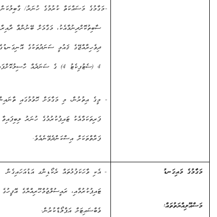
-
މަގާމުގެ މަސައްކަތް ކުރުމުގެ ހުނަރު/ ގާބިލުކަން
ސާބިތުކޮށްދިނުމާއެކު، މަގާމަށް ބޭނުންވާ ދާއިރާއަކުން
ދިވެހިރާއްޖޭގެ ޤައުމީ ސަނަދުތަކުގެ އޮނިގަނޑުގެ ލެވެލް
4 (ސެޓުފިކެޓު 4) ގެ ސަނަދެއް ހާސިލުކޮށްފައިވުން.
-
މީގެ އިތުރުން، މި މަގާމަށް ހޮވުމުގައި
ތާނައިން
ފަރިތަކަމާއެކު ޓައިޕުކުރުމުގެ ހުނަރު ލިބިފައިވާ
ފަރާތްތަކަށް އިސްކަންދެވޭނެއެވެ.
ެ މައިގަނޑު
-
އެކި
ވާހަކަފުޅުތައް ރެކޯޑިންގ އަޑުއަހައިގެން
ޓައިޕުކުރުމާއި، ރައީސުލްޖުމްހޫރިއްޔާގެ އޮފީހުގެ
ިއްޔަތުތައް
:
ވެބްސައިޓަށް އަޕްލޯޑްކުރުން.