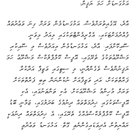
އަޅުގަނޑަށް ހަމަ ޔަޤީން.
އާދެ، އޭގެއިތުރަށްވެސް، އަޅުގަނޑުމެން ވަރަށް ގިނަ ވަޢުދުތައް
ފުއްދުމަށްޓަކައި، އެގްރީމެންޓްތަކުގައި މިއަދު މިވަނީ
ސޮއިކޮށްފައި. އާދެ، އަޅުގަނޑުމެން މިއަދުވެސް މި ސޮއިކުރި
މަޝްރޫޢުތަކުގެ ތެރޭގައި، އޮފީސް ކޮމްޕްލެކްސް މަޝްރޫޢު ހަމަ
ޔަޤީނުންވެސް ވެގެންދާނީ، މި ސިޓީގައި ވަޒީފާ އަދާކުރާ
ފަރާތްތަކަށް، އަދި ވަޒީފާއަށް ނުކުންނަން ތިބި ފަރާތްތަކަށް
ވަރަށް މުހިންމު މަޝްރޫޢަކަށް. އެކި ތަންތަނުގައި، އެކި
އޮފީސްތަކުގައި ޚިދުމަތްތައް ދިނުމުގެ ބަދަލުގައި، ޒަމާނީ ބޮޑު
އޮފީސް ކޮމްޕްލެކްސްއެއްގެ ތެރޭގައި، އެ ޚިދުމަތްތައް ދިނުމަކީ
ރައްޔިތުން އެދިވަޑައިގެންނެވި ގޮތް. އަޅުގަނޑު ވަޢުދުވީ