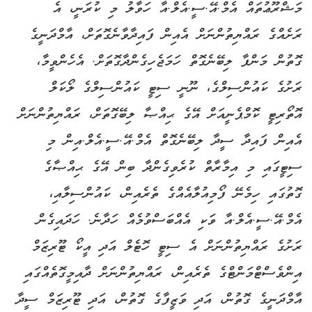
މަޝްރޫޢުތައް އެމް.އޭ.ސީ.އެލް.އާ ހަވާލު މި ކުރަނީ، އެ
ރަށެއްގެ ރައްޔިތުންނަށް އެއިން ފައިދާވާނެގޮތަށް، އާމްދަނީގެ
ގޮތުން މަންފާ ލިބޭނެގޮތް ހަމަޖެހިގެންދާގޮތަށް. އެހެންވީމާ،
ރަށުގެ ކައުންސިލްގެ، ނޫނީ ސިޓީ ކައުންސިލްގެ ލޯކަލް
އޮތޯރިޓީ ކޮމްޕެނީއަށް އޭގެ ޙިއްޞާ ލިބޭގޮތަށް، ރައްޔިތުންނަށް
އެއިން ފައިދާ ސީދާ ލިބޭނެގޮތް އެމް.އޭ.ސީ.އެލް.އިން މި
ސިޓީގައި މި އިމާރާތް ކުރެވިގެންދާ ބިން އޭގެ ޙިއްޞާގެ
ގޮތުގައި ހިމެނޭ ފޯމިއުލާއެއްގެ ތެރެއިން، ކައުންސިލާއި،
އެމް.އޭ.ސީ.އެލް.އާ ވަކި އެއްބަސްވުމެއް ހަދާނެ. ހަދައިގެން
ރަށުގެ ރައްޔިތުންނަށް އެ ސިޓީ ހޮޓެލް އަދި އީކޯ ޓޫރިޒަމް
އިންވެސްޓްމަންޓްގެ ތެރެއިން، ރައްޔިތުންނަށް ދާއިމީގޮތެއްގައި
އާމްދަނީގެ ގޮތުން، އަދި ވަޒީފާގެ ގޮތުން، އަދި ޓޫރިޒަމް ސީދާ