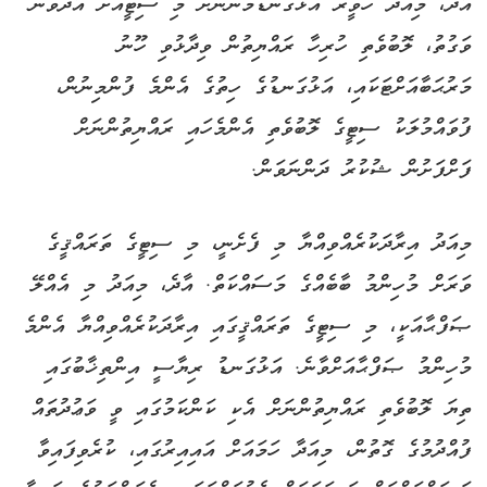
އާދެ، މިއަދު ހަވީރު އަޅުގަނޑުމެންނަށް މި ސިޓީއަށް އާދެވުނު
ވަގުތު، ލޮބުވެތި ހުރިހާ ރައްޔިތުން ވިދާޅުވި ހޫނު
މަރުޙަބާއަށްޓަކައި، އަޅުގަނޑުގެ ހިތުގެ އެންމެ ފުންމިނުން،
ފުވައްމުލަކު ސިޓީގެ ލޮބުވެތި އެންމެހައި ރައްޔިތުންނަށް
ފަށްފަށުން ޝުކުރު ދަންނަވަން.
މިއަދު އިރާދަކުރެއްވިއްޔާ މި ފެށެނީ، މި ސިޓީގެ ތަރައްޤީގެ
ވަރަށް މުހިންމު ބާބެއްގެ މަސައްކަތް. އާދެ، މިއަދު މި އެއްލޭ
ޞަފްޙާއަކީ، މި ސިޓީގެ ތަރައްޤީގައި އިރާދަކުރެއްވިއްޔާ އެންމެ
މުހިންމު ޞަފްޙާއަށްވާނެ. އަޅުގަނޑު ރިޔާސީ އިންތިޚާބުގައި
ތިޔަ ލޮބުވެތި ރައްޔިތުންނަށް އެކި ކަންކަމުގައި ވީ ވަޢުދުތައް
ފުއްދުމުގެ ގޮތުން، މިއަދާ ހަމައަށް އައިއިރުގައި، ކުރެވިފައިވާ