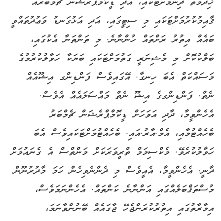
ޚިދުމަތް ދިނުމަށްޓަކައި، އަދި ޑީކޮމްޕްރެޝަން ޗެމްބަރެއް
ޤާއިމުކުރުމަށްޓަކައި މި ސިޓީގައި، އަދި އަޅުގަނޑު ވަޢުދުތައްވީ
ބައެއް އިތުރު ރަށްތައް ހުންނާނެ. މި ތަންތަނާ އެކުގައި،
ބަލްކުކޮށް މި މެޝިނަރީ ގަތުމަށްޓަކައި ބަޔަކާ ހަވާލުކުރުމުގެ
މަސައްކަތް އެބަ ހިނގާ. އޭގައިވެސް ފަންޑިންގ އިޝޫއެއް
ނެތް. ފަންޑިންގގެ އިޝޫ ނެތް މައްސަލައެއް އެވެސް.
އެހެންވީމާ، ދާދި އަވަހަށް ޑީކޮމްޕްރެޝަން ޗެމްބަރު
ބެހެއްޓުމާއި، އެމް.އާރު.އައި. ބެހެއްޓުމަށްޓަކައިވެސް އެބަ
ހަވާލުކުރެވޭ. މެކްސިމަމް ތްރީވަރަކަށް މަންތްސް އެ ގެނައުމަށް
ދާނީ. އެހެންވީމާ، އެއީވެސް މި ދެންނެވިހެން ހަމަ މާދުރުނޫން
މުސްތަޤްބަލެއްގައި އަންނާނެ ކަންތައް. އެހެންނަމަވެސް،
އިމާރާތުގައި އިތުރުކުރަންޖެހޭ ޖާގައެއް ބޭނުންވާނަމަ،