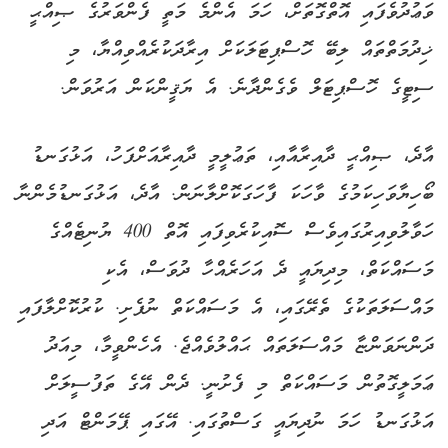
ވަޢުދުވެފައި އޮތްގޮތަށް، ހަމަ އެންމެ މަތީ ފެންވަރުގެ ޞިއްޙީ
ޚިދުމަތްތައް ލިބޭ ހޮސްޕިޓަލަކަށް އިރާދަކުރެއްވިއްޔާ، މި
ސިޓީގެ ހޮސްޕިޓަލް ވެގެންދާނެ. އެ ޔަޤީންކަން އަރުވަން.
އާދެ، ޞިއްޙީ ދާއިރާއާއި، ތަޢުލީމީ ދާއިރާއަށްފަހު، އަޅުގަނޑު
ބޯހިޔާވަހިކަމުގެ ވާހަކަ ފާހަގަކޮށްލާނަން. އާދެ، އަޅުގަނޑުމެންނާ
ހަވާލުވިއިރުގައިވެސް ސޮއިކުރެވިފައި އޮތް 400 ޔުނިޓެއްގެ
މަސައްކަތް، މިދިޔައީ ދެ އަހަރެއްހާ ދުވަސް، އެކި
މައްސަލަތަކުގެ ތެރޭގައި، އެ މަސައްކަތް ނުފެށި. ކުރުކޮށްލާފައި
ދަންނަވަންޏާ މައްސަލަތައް ޙައްލުވެއްޖެ. އެހެންވީމާ، މިއަދު
ޢަމަލީގޮތުން މަސައްކަތް މި ފެށުނީ. ދެން އޭގެ ތަފުސީލަށް
އަޅުގަނޑު ހަމަ ނުދިޔައީ ގަސްތުގައި. އޭގައި ޕޭމަންޓް އަދި