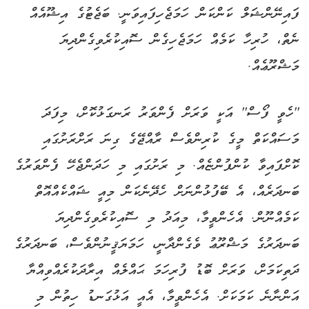
ފައިނޭންޝަލް ކަންކަން ހަމަޖެހިފައިވަނީ. ބަޖެޓުގެ އިޝޫއެއް
ނެތް، ހުރިހާ ކަމެއް ހަމަޖެހިގެން ސޮއިކުރެވިގެންދިޔަ
މަޝްރޫޢެއް.
''ހެވީ ފޯސް'' އަކީ ވަރަށް ފެންވަރު ރަނގަޅުކޮށް، މިފަދަ
މަސައްކަތް މީގެ ކުރިންވެސް ރާއްޖޭގެ ގިނަ ރަށްރަށުގައި
ކޮށްފައިވާ ކުންފުންޏެއް. މި ރަށުގައި މި ހަދަންޖެހޭ ފެންވަރުގެ
ބަނދަރެއް، އެ ބޭފުޅުންނަށް ހެދޭނެކަން މިއީ ޝައްކެއްއޮތް
ކަމެއްނޫން. އެހެންވީމާ، މިއަދު މި ސޮއިކުރެވިގެންދިޔަ
ބަނދަރުގެ މަޝްރޫޢު ވެގެންދާނީ، ހަމަޔަޤީނުންވެސް، ބަނދަރުގެ
ދަތިކަމަށް، ވަރަށް ބޮޑު ފުރިހަމަ ޙައްލެއް އިރާދަކުރެއްވިއްޔާ
އަންނާނެ ކަމަކަށް. އެހެންވީމާ، އެއީ އަޅުގަނޑު ހިތުން މި