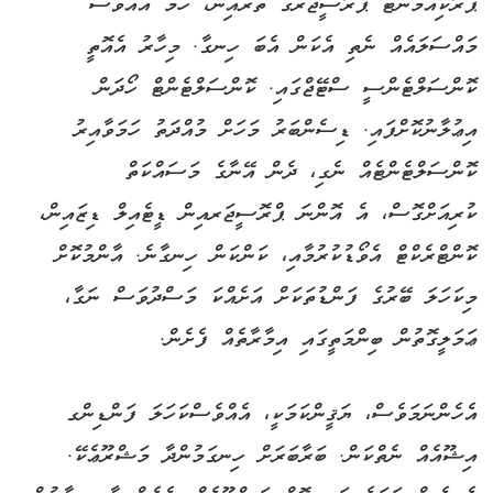
ޕްރޮކިއުމަންޓް ޕްރޮސީޖަރގެ ތެރެއިން، ހަމަ އެއްވެސް
މައްސަލައެއް ނެތި އެކަން އެބަ ހިނގާ. މިހާރު އެއޮތީ
ކޮންސަލްޓެންސީ ސްޓޭޖްގައި. ކޮންސަލްޓެންޓް ހޯދަން
އިޢުލާނުކޮށްފައި. ޑިސެންބަރު މަހަށް މުއްދަތު ހަމަވާއިރު
ކޮންސަލްޓެންޓެއް ނެގި، ދެން އޭނާގެ މަސައްކަތް
ކުރިއަށްގޮސް، އެ އޮންނަ ޕްރޮސީޖަރއިން ޑީޓެއިލް ޑިޒައިން،
ކޮންޓްރެކްޓް އެވޯޑުކުރުމާއި، ކަންކަން ހިނގާނެ. އާންމުކޮށް
މިކަހަލަ ބޭރުގެ ފަންޑުތަކަށް އަށެއްކަ މަސްދުވަސް ނަގާ،
ޢަމަލީގޮތުން ބިންމަތީގައި އިމާރާތެއް ފެށެން.
އެހެންނަމަވެސް، ޔަޤީންކަމަކީ، އެއްވެސްކަހަލަ ފަންޑިންގ
އިޝޫއެއް ނެތްކަން. ބަރާބަރަށް ހިނގަމުންދާ މަޝްރޫޢެކޭ.