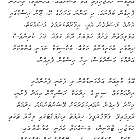
އެއީވެސް ހަމަޖެހިފައި އޮތް މަޝްރޫޢެއް. އެހެންވީމާ، މިހާރުން
ފެށިގެން ބަލާނަމަ، މި އަންނަ އަހަރުގެ މޭ، ޖޫން ހިސާބުގައި
އެންމެ ލަސްވެގެން އެއީ، އިމާރާތްކުރުމުގެ މަސައްކަތް،
ޢަމަލީގޮތުން ފެށުމާ ހަމަޔަށް ދާނެ ކަމެއް. އޭގެ ކުރިންވެސް
ދިޔުމަކީ އެކަށީގެންވާ ކަމެއް. މެކްސިމަމް ނަގަނީ އާންމުކޮށް
އަށެއްކަ މަސްދުވަސް، މިހާ ހިސާބުން ފެށިގެން.
އޭގެ ކުރިއަށް އަޅުގަނޑުމެން މި ފަށަނީ ފެށެންހުރި
ޚިދުމަތްތައް. ސީ.ޓީ.ގެ ޚިދުމަތް ރަސްމީކޮށް މިއަދު ފެށުނީ.
މިހާރު ފެށިގެން ނުވަދިހަވަރަކަށް ޕޭޝަންޓުންނަށް ޚިދުމަތް
ދެވިފައިވޭ. މެމޮގްރަފީގެ ޚިދުމަތް ދިނުމަށްޓަކައި މިހާރު ތަކެތި
ހަމަޖެހި، ޓްރޭނިންގ މަސައްކަތް އެދަނީ. އެމް.އާރު.އައި.