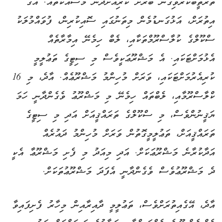
ތަރުތީބުކުރެވިގެން ބާރަށް ކުރިއަށްދާނެ މަސައްކަތެއް. އޭގެ
އިތުރަށް، އަޅުގަނޑުމެން މިތަނުގައި ސޮއިކުރިން، ފުވައްމުލަކު
ސްކޫލްގެ ކުލާސްރޫމްތަކާއި، ލެބް ހިމެނޭ އިމާރާތެއް
އެޅުމަށްޓަކައި. އެ މަޝްރޫޢަކީވެސް މި ސިޓީގެ ތަޢުލީމީ
ކުރިއެރުމަށްޓަކައި، ވަރަށް މުހިންމު މަޝްރޫޢެއް. އާދެ، މި 16
ކްލާސްރޫމާއި، ލެބްތައް ހިމެނޭ މި މަޝްރޫޢު ވެގެންދާނީ ހަމަ
ޔަޤީނުންވެސް، މި ސްކޫލްގެ ތަރައްޤީއަށް އަދި މި ސިޓީގެ
ތަރައްޤީއަށް، ތަޢުލީމީގޮތުން ވަރަށް މުހިންމު ދައުރެއް
އަދާކުރާނެ މަޝްރޫޢަކަށް. އަދި މިއަދު މި ފެށި މަޝްރޫޢާ އެކީ
ދެ މަޝްރޫޢުވެސް ވެގެންދާނީ އެފަދަ މަޝްރޫޢުތަކަށް.
އާދެ، އޭގެއިތުރަށްވެސް، ތަޢުލީމީ ދާއިރާއިން މިހާރު ފެށިފައިވާ