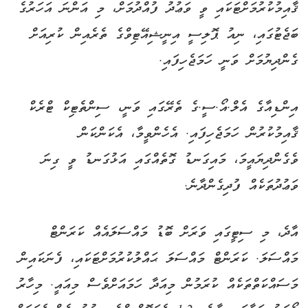
ޤާއިމުކުރުމަށްޓަކައި ވީ ވަޢުދު ފުއްދުމަށް، މި އަންނަ އަހަރުގެ
ބަޖެޓުގައި، ނިއު ޕޮލިސީ އިނީޝިއޭޓިވްގެ ތެރެއިން ކުރިއަށް
ގެންދިޔުމަށް ވަނީ ހަމަޖެހިފައި.
އިންޑިއާގެ އެލް.އޯ.ސީ.ގެ ތެރޭގައި ވަނީ، ސިންތެޓިކް ޓްރެކް
ޤާއިމުކުރުން ހަމަޖެހިފައި. އެހެންވީމާ، އެކަންކަން
ވެގެންދިޔައީމަ، މައިގަނޑު ގޮތެއްގައި އަޅުގަނޑު ވީ ގިނަ
ވަޢުދުތަކެއް ފުދިގެންދާނެ.
އާދެ، މި ސިޓީގައި ވަރަށް ބޮޑު މައްސަލައެއް ކަރަންޓް
މައްސަލަ. ކަރަންޓް މައްސަލަ ޙައްލުކުރުމަށްޓަކައި، ފެނަކައިން
މަސައްކަތްތަކެއް ކުރަމުން މިއަދާ ހަމައަށްވެސް މިއައީ. މިހާރު