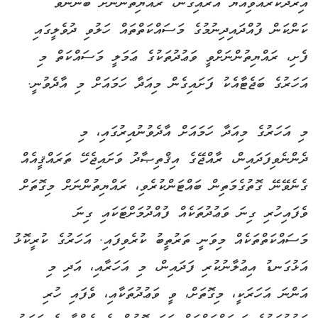
އިރާދަކުރެއްވިއްޔާ އަރައިގަނެ، ރައްޔިތުންނަށް ބޭނުންވާ
ކަންކަން ފުއްދައިދިނުމުގެ މަސައްކަތްތައް ހަލުވި ދުވެލީގައި
ފެށި، ރައްޔިތުންނަށްވީ ވަޢުދުތަކުގެ ޢަމަލީ މަސައްކަތް މި
އަހަރުގެ ބަޖެޓާއެކު ފަށައިގެން މިއަދާ ހަމައަށް މި އާދެވުނީ.
މި އަހަރުގެ މިއަދާ ހަމައަށް އާދެވުނުއިރުގައި، މި
ދެންނެވިފަދައިން، ރާއްޖޭގެ އިޤްތިޞާދު ވަށައިޖެހޭ ތަރައްޤީއެއް
ގެނެވޭނޭ ގޮތުގެމަތިން ބައްޓަންކުރެވި، ރައްޔިތުންނަށް މިގޮތަށް
ވެފައިހުރި ގިނަ ވަޢުދުތަކެއް ފުއްދުމަށްޓަކައި ގިނަ
މަސައްކަތްތަކެއް މިވަނީ ތަރުތީބު ކުރެވިފައި. އަހަރުގެ ކުރީކޮޅު
އަޅުގަނޑު އިޢުލާނުކުރި ފަދައިން، މި އަހަރާއި، އަދި މި
އަންނަ އަހަރަކީ، މިގޮތަށް، ވީ ވަޢުދުތަކާއި، ވެފައި ހުރި