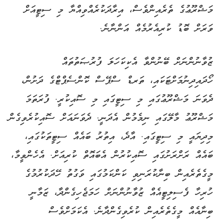
މަޝްރޫޢުގެ ތެރެއިންވެސް، އިރާދަކުރެއްވިއްޔާ މި ސިޓީއަށް
ވަރަށް ބޮޑު ކުރިއެރުމެއް އަންނާނެ.
ޒުވާނުންނަށް ބޭނުންވާ އެކިކަހަލަ ފުރުޞަތުތައް
ހޯދައިދިނުމަށްޓަކައި، ތަރޑް ސްޕޭސް ކޮންސެޕްޓްގެ ދަށުން،
ދެވަނަ މަޝްރޫޢުގައި މި ސިޓީގައި މި ސޮއިކުރީ. ފުރަތަމަ
މަޝްރޫޢު މާލޭގައި ނިމެމުން އެދަނީ. ދެވަނައަށް ސޮއިކުރެވިގެން
މިދިޔައީ މި ސިޓީގައި. އާދެ، އިތުރު ބައެއް ސިޓީތަކުގައި،
ބައެއް ރަށްރަށުގައި ސޮއިކުރުން އެބައޮތް ކުރިއަށް. އެހެންވީމާ،
މީގެތެރެއިން ބިނާކުރަނިވި ކަންކަމުގައި ވަގުތު ހޭދަކުރުމުގެ
ހުރިހާ ފެސިލިޓީއެއް ޒުވާނުންނަށް ހަމަޖެހިގެންދާ، ޒަމާނީ
ބިނާއެއް މީގެތެރެއިން ކުރެވިގެންދާނެ. އެކަމަށްވެސް