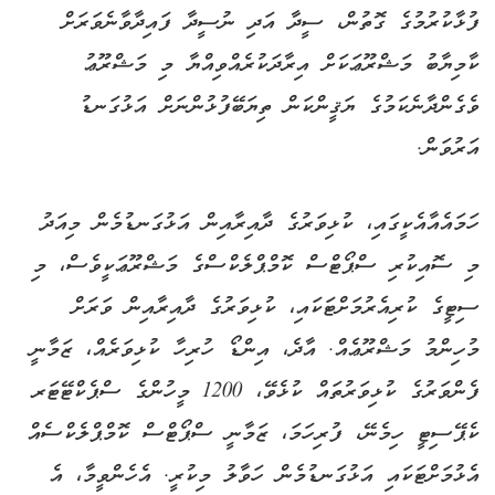
ފުޅާކުރުމުގެ ގޮތުން، ސީދާ އަދި ނުސީދާ ފައިދާވާނެވަރަށް
ކާމިޔާބު މަޝްރޫޢަކަށް އިރާދަކުރެއްވިއްޔާ މި މަޝްރޫޢު
ވެގެންދާނެކަމުގެ ޔަޤީންކަން ތިޔަބޭފުޅުންނަށް އަޅުގަނޑު
އަރުވަން.
ހަމައެއާއެކީގައި، ކުޅިވަރުގެ ދާއިރާއިން އަޅުގަނޑުމެން މިއަދު
މި ސޮއިކުރި ސްޕޯޓްސް ކޮމްޕްލެކްސްގެ މަޝްރޫޢަކީވެސް، މި
ސިޓީގެ ކުރިއެރުމަށްޓަކައި، ކުޅިވަރުގެ ދާއިރާއިން ވަރަށް
މުހިންމު މަޝްރޫޢެއް. އާދެ، އިންޑޯ ހުރިހާ ކުޅިވަރެއް، ޒަމާނީ
ފެންވަރުގެ ކުޅިވަރުތައް ކުޅެވޭ، 1200 މީހުންގެ ސްޕެކްޓޭޓަރ
ކެޕޭސިޓީ ހިމެނޭ، ފުރިހަމަ، ޒަމާނީ ސްޕޯޓްސް ކޮމްޕްލެކްސެއް
އެޅުމަށްޓަކައި އަޅުގަނޑުމެން ހަވާލު މިކުރީ. އެހެންވީމާ، އެ