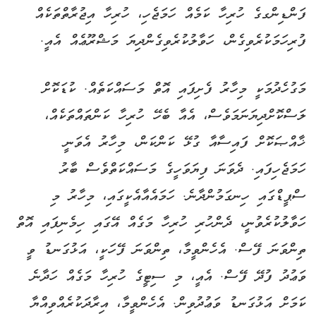
ފަންޑިންގގެ ހުރިހާ ކަމެއް ހަމަޖެހި، ހުރިހާ އިޖުރާތްތަކެއް
ފުރިހަމަކުރެވިގެން، ހަވާލުކުރެވިގެންދިޔަ މަޝްރޫޢެއް އެއީ.
މަގުހެދުމަކީ މިހާރު ފެށިފައި އޮތް މަސައްކަތެއް. ކުޑަކޮށް
ލަސްކޮށްދިޔަނަމަވެސް، އެއާ ބެހޭ ހުރިހާ ކަންތައްތަކެއް،
ޚާއްޞަކޮށް ފައިސާއާ ގުޅޭ ކަންކަން، މިހާރު އެވަނީ
ހަމަޖެހިފައި. ދެވަނަ ފިޔަވަހީގެ މަސައްކަތްވެސް ބާރު
ސްޕީޑްގައި ހިނގަމުންދާނެ. ހަމައެއާއެކީގައި، މިހާރު މި
ހަވާލުކުރެވުނީ، ދެންހުރި ހުރިހާ މަގެއް އޭގައި ހިމެނިފައި އޮތް
ތިންވަނަ ފޭސް. އެހެންވީމާ، ތިންވަނަ ފޭހަކީ، އަޅުގަނޑު ވީ
ވަޢުދު ފުދޭ ފޭސް. އެއީ، މި ސިޓީގެ ހުރިހާ މަގެއް ހަދާނެ
ކަމަށް އަޅުގަނޑު ވަޢުދުވިން. އެހެންވީމާ، އިރާދަކުރެއްވިއްޔާ