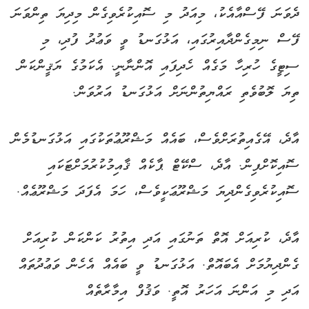
ދެވަނަ ފޭސްއާއެކު، މިއަދު މި ސޮއިކުރެވިގެން މިދިޔަ ތިންވަނަ
ފޭސް ނިމިގެންދާއިރުގައި، އަޅުގަނޑު ވީ ވަޢުދު ފުދި، މި
ސިޓީގެ ހުރިހާ މަގެއް ހެދިފައި އޮންނާނީ. އެކަމުގެ ޔަޤީންކަން
ތިޔަ ލޮބުވެތި ރައްޔިތުންނަށް އަޅުގަނޑު އަރުވަން.
އާދެ، އޭގެއިތުރަށްވެސް، ބައެއް މަޝްރޫޢުތަކުގައި އަޅުގަނޑުމެން
ސޮއިކޮށްފިން. އާދެ، ސްކޭޓް ޕާކެއް ޤާއިމުކުރުމަށްޓަކައި
ސޮއިކުރެވިގެންދިޔަ މަޝްރޫޢަކީވެސް، ހަމަ އެފަދަ މަޝްރޫޢެއް.
އާދެ، ކުރިއަށް އޮތް ތަނުގައި އަދި އިތުރު ކަންކަން ކުރިއަށް
ގެންދިޔުމަށް އެބައޮތް. އަޅުގަނޑު ވީ ބައެއް އެހެން ވަޢުދުތައް
އަދި މި އަންނަ އަހަރު އޮތީ. ވަޤުފް އިމާރާތެއް