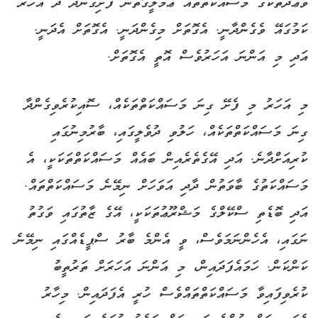
ވަޢުދުތަކުގެ މަސައްކަތްތައް ޢަމަލީގޮތުން ފެށިގެންދާ ދެ އަހަރު
ކަމުގައޭ ވެގެންދާނީ. އެގޮތަށް މިގެންދަނީ. އެގޮތަށް އެދަނީ.
އަދި މި އަންނަ އަހަރުވެސް އޮތީ އެގޮތަށް.
މި އަހަރު މި ފެށޭ ގިނަ މަސައްކަތްތަކެއް، ސޮއިކުރެވިގެންދާ
ގިނަ މަސައްކަތްތަކެއް، ހަލުވި ދުވެލީގައި، ބާރުމިނުގައި
ކުރިއަށްދާނެ. އަދި އޭގެތެރެއިން ބައެއް މަސައްކަތްތަކަކީ، އެ
މަސައްކަތުގެ ބާވަތުން ދާދި އަވަހަށް ނިމޭނެ މަސައްކަތްތައް.
އަދި ބޮޑެތި ސްކޭލްގެ މަޝްރޫޢުތަކަކީ، އޭގެ ޒާތުގައި ވަގުތު
ނަގައި، އެހެންނަމަވެސް، ވީ އެންމެ ބާރު ސްޕީޑެއްގައި ނިމޭނެ
ކަންކަން. ހަމައެފަދައިން، މި އަންނަ އަހަރަށް ތަރުތީބު
ކުރެވިފައިވާ މަސައްކަތްތައްވެސް ހުރީ އެފަދައިން. މިހާރު