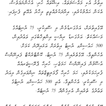
އިތުރު އެކި މައްސަލަތައް، އިޝޫތައް ހުރި. އެހެންނަމަވެސް،
އެކަން ޙައްލުކުރެވި، އިރާދަކުރެއްވީތީ މިހާރު އެއޮތީ ފެށިފައި.
އޭގެއިތުރަށް، އަޅުގަނޑުމެން މި ސޮއިކުރީ، 75 ޔުނިޓެއްގެ
މަސައްކަތް. އަޅުގަނޑު ރިޔާސީ އިންތިޚާބުގައި ވަޢުދުވިން،
500 ހައުސިންގ ޔުނިޓު އިތުރަށް އަޅައިދޭނެ ކަމަށް.
އެހެންވީމާ، އޭގެތެރެއިން 75 ޔުނިޓު، ކޮންޓްރެކްޓް ފައިނޭންސް
އުސޫލުން ފައިނޭންސް ހަމަޖެހި، ހުރިހާ ޕްރޮސީޖަރއެއް
ފުރިހަމަކުރެވި، ހަމަ ހުރިހާ ފޯމަލިޓީޒްތައް ނިންމައިގެން މިއަދު
މި ސޮއިކުރީ. އެހެންވީމާ، އެއީ 500 ހައުސިންގ ޔުނިޓުގެ
ވަޢުދުގެ ތެރެއިން އެޅިގެންދާ 75 ޔުނިޓެއް.