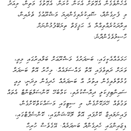
އެހެންވެގެން އެގޮތަށް އެކަން ކުރަން. އެގޮތުގެ މަތިން، މިއަދު
މި ފެށިގެންދާ، ސޮއިކުރެވިގެންދިޔަ މަޝްރޫޢުގެ ތެރެއިން،
އިރާދަކުރެއްވިއްޔާ އެ ޙަޤީޤަތް ތިޔަބޭފުޅުންނަށް
ހާސިލުވެގެންދާނެ.
ހަމައެއާއެކީގައި، ބަނދަރުގެ މަޝްރޫޢަށް ބަލާއިރުގައި މިއީ،
ވަރަށް ދަތިވެފައި އޮތް މައްސަލައެއް. މިހާރު އޮތް ބަނދަރާ
ގުޅުވާލެވިގެން އިތުރު އާ ބަނދަރެއް ހެދިގެން މިދަނީ. މިއީ
ސައިންޓިފިކަލީ ދިރާސާކުރެވި، ކަމާބެހޭ ކޮންސަލްޓަންޓް އެތައް
ވަގުތެއް ހޭދަކޮށްގެން، މި ސިޓީގައި މަސައްކަތްކޮށްގެން،
ފައިނަލައިޒް ކޮށްފައި އޮތް ލޮކޭޝަންގައި، ކޮންސެޕްޓްގައި،
ޑިޒައިންގައި ހެދިގެންދާ ބަނދަރެއް. އޭގެވެސް ހުރިހާ