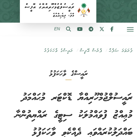
EN
ފުރަތަމަ ޞަފްޙާ
ޕްރެސް އޮފީސް
ރައީސްގެ ވާހަކަފުޅު
ރައީސްގެ ވާހަކަފުޅު
ރައީސުލްޖުމްހޫރިއްޔާ ޑޮކްޓަރ މުޙައްމަދު
މުޢިއްޒު ފުވައްމުލަކު ސިޓީގެ ރައްޔިތުންނާ
ބައްދަލުކުރައްވައި ދެއްކެވި ވާހަކަފުޅު