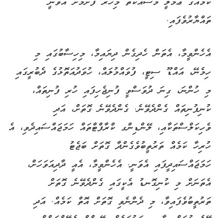
ކަމެއްގެ ޢަމަލީ މަސައްކަތް މިހާރު ފެށުމަށް އެވަނީ
ތައްޔާރުވެފައި.
އެހެންވީމާ، އެތަން ހެދިގެން ދިޔައިމާ، މިހިސާބުގައި މި
ހިމެނޭ، އައްޑޫ ސިޓީ، ފުވައްމުލައް، ހުވަދުއަތޮޅުގެ ދެބުރީގައި
މި ހުންނަ، ގިނަ ދުވަސްވީ ފުނިޖެހިފައި ހުރި ފުނިތައް،
ކުނިފުނިތައް ގެންދެވޭނެ. ގެންދެވޭނެ ގޮތަށް، އަދި
ވެހިކަލްސްތަކާއި، ލޭންޑިންގ ކްރާފްޓްތައް ހަމަޖައްސައިދެވި، އެ
ހުރިހާ ކަމެއް ތަރުތީބުވެގެންދާ ގޮތަށް ބަޖެޓު
ހަމަޖައްސައިދީފައި އެވަނީ. އެހެންވީމާ، އެއީ ދާދިއަވަހަށް،
އެތަނަށް މި ކުނިގޮނޑު އެކީގައި ގެންދެވޭނެ ގޮތަށް
ތަރުތީބުވެފައިވާ، މި ދެންނެވި ގޮތަށް އޮތް ކަމެއް. އަދި