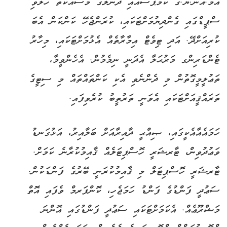
އެމް.އެން.ޔޫ.ގެ ކެމްޕަސްއާއި ދަނާލުގެ މަސައްކަތް ހަލުވި
ސްޕީޑްގައި ގެންދިޔުމަށްޓަކައި، ކުރަންޖެހޭ ކަންކަން އެބަ
ކުރިއަށްދޭ. އަދި ޓިވެޓް އިމާރާތެއް އެޅުމަށްޓަކައި، މިހާރު
ޓެންޑަރިންގ މަރުޙަލާ އެދަނީ ނިމެމުން. އެހެންވީމާ،
ތަޢުލީމީގޮތުން މި ދެންނެވި އެކި ކަންތައްތައް މި ސިޓީގެ
ތަރައްޤީއަށްޓަކައި އެވަނީ ތަރުތީބު ކުރެވިފައި.
ހަމައެއާއެކީގައި، ޞިއްޙީ ދާއިރާއަށް ބަލާއިރު، އަޅުގަނޑު
ވަޢުދުވިން، ޓާރޝަރީ ހޮސްޕިޓަލެއް ޤާއިމުކުރާނެ ކަމަށް.
ޓާރޝަރީ ހޮސްޕިޓަލް މި ޤާއިމުކުރަނީ ބޭރުގެ ފަންޑަކުން.
ސަޢުދީ ފަންޑުގެ ފަންޑު ހަމަޖެހި، ކޮންފަރމް ވެފައި އޮތް
މަޝްރޫޢެއް. އެކަމަށްޓަކައި ސަޢުދީ ފަންޑުގައި އޮންނަ