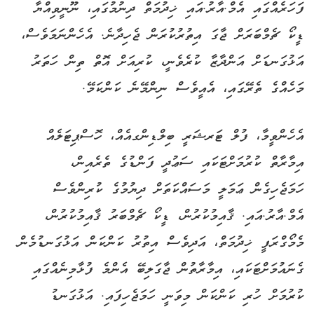
ފަހަރެއްގައި އެމް.އާރު.އައި ޚިދުމަތް ދިނުމުގައި، ނޫނީވިއްޔާ
ޑީކޯ ޗެމްބަރަށް ޖާގަ އިތުރުކުރަން ޖެހިދާނެ. އެހެންނަމަވެސް،
އަޅުގަނޑަށް އަންދާޒާ ކުރެވެނީ، ކުރިއަށް އޮތް ތިން ހަތަރު
މަހެއްގެ ތެރޭގައި، އެއީވެސް ނިންމޭނެ ކަންކަމޭ.
އެހެންވީމާ، ފުލް ޓަރޝަރީ ބިލްޑިންގއެއް، ހޮސްޕިޓަލެއް
އިމާރާތް ކުރުމަށްޓަކައި ސަޢުދީ ފަންޑުގެ ތެރެއިން،
ހަމަޖެހިގެން ޢަމަލީ މަސައްކަތަށް ދިޔުމުގެ ކުރިންވެސް
އެމް.އާރު.އައި. ޤާއިމުކުރުން، ޑީކޯ ޗެމްބަރު ޤާއިމުކުރުން،
މެމޯގްރަފީ ޚިދުމަތް، އަދިވެސް އިތުރު ކަންކަން އަޅުގަނޑުމެން
ގެނައުމަށްޓަކައި، އިމާރާތުން ޖާގަލިބޭ އެންމެ ފުޅާމިނެއްގައި
ކުރުމަށް ހުރި ކަންކަން މިވަނީ ހަމަޖެހިފައި. އަޅުގަނޑު