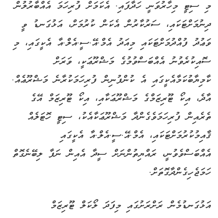
މި ސިޓީ މިހާރުވަނީ ހަދާފައި. އެކަމަށް ފުރިހަމަ އެއްބާރުލުން
ދިނުމަށްޓަކައި، ސަރުކާރުން އެކަން ކުރުމަށް، އަޅުގަނޑު ވީ
ވަޢުދު ފުއްދުމަށްޓަކައި މިއަދު އެމް.އޭ.ސީ.އެލް.އާ އެކީގައި، މި
ސޮއިކުރެވުނު އެއްބަސްވުމުގެ މަޝްރޫޢަކީ، ވަރަށް
ކާމިޔާބުކަމާއެކީގައި އެ ކުންފުނިން ފުރިހަމަކުރާނެ މަޝްރޫޢެއް.
އާދެ، އިކޯ ޓޫރިޒަމްގެ މަޝްރޫޢަކާއި، އިކޯ ޓޫރިޒަމް އޭގެ
ތެރެއިން ފުރިހަމަވެގެންދާ މަޝްރޫޢަކާއެކު، ސިޓީ ހޮޓަލެއް
ޤާއިމުކުރުމަށްޓަކައި، އެމް.އޭ.ސީ.އެލް.އާ އެކީގައި
އެއްބަސްވެވުނީ، ރައްޔިތުންނަށް ސީދާ އެއިން ނަފާ ލިބޭނެގޮތް
ހަމަޖެހިގެންދާގޮތަށް.
އަޅުގަނޑުމެން ރަށްރަށުގައި މިފަދަ ލޯކަލް ޓޫރިޒަމް