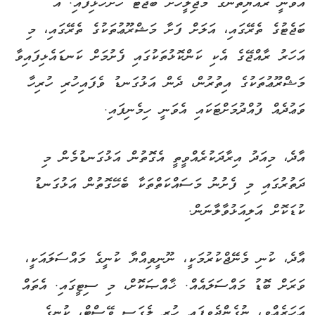
އެވަނީ ރައްޔިތުންގެ މަޖިލީހަށް ބަޖެޓު ހުށަހެޅިފައި. އެ
ބަޖެޓުގެ ތެރޭގައި، އަލަށް ފަށާ މަޝްރޫޢުތަކުގެ ތެރޭގައި، މި
އަހަރު ރާއްޖޭގެ އެކި ކަންކޮޅުތަކުގައި ފެށުމަށް ކަނޑައެޅިފައިވާ
މަޝްރޫޢުތަކުގެ އިތުރުން، ދެން އަޅުގަނޑު ވެފައިހުރި ހުރިހާ
ވަޢުދެއް ފުއްދުމަށްޓަކައި އެވަނީ ހިމެނިފައި.
އާދެ، މިއަދު އިރާދަކުރެއްވީތީ އެގޮތުން އަޅުގަނޑުމެން މި
ދަތުރުގައި މި ފެށުނު މަސައްކަތްތަކާ ބެހޭގޮތުން އަޅުގަނޑު
ކުޑަކޮށް އަލިއަޅުވާލާނަން.
އާދެ، ކުނި މެނޭޖްކުރުމަކީ، ނޫނީވިއްޔާ ކުނީގެ މައްސަލައަކީ،
ވަރަށް ބޮޑު މައްސަލައެއް. ޚާއްޞަކޮށް، މި ސިޓީގައި. އެތައް
އަހަރެއްވި، ނުގެންދެވިފައި ހުރި ލެގަސީ ވޭސްޓް، ކުނީގެ