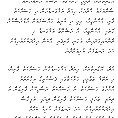
އޭގެއިތުރަށް، ދާއިމީ މަރުކަޒެއް، ވޭސްޓް މެނޭޖްމަންޓް
ސެންޓަރެއް ހެދުމަށް މިއަދު އަޅުގަނޑުމެން މި މަސައްކަތް
ފެށީ. އެހެންވީމާ، މިއީ މި ކުނީގެ މައްސަލައަށް އެޑްރެސްކުރާ
ގޮތަކީ. އެހެންވީމާ، އެ މަޝްރޫޢު އަޅުގަނޑު މި
ދެންނެވިފަދައިން، އެވަނީ ފެށިފައި. އެކަން އިރާދަކުރެއްވިއްޔާ
ހަމަ ރަނގަޅަށް ކުރިއަށްދާނެ.
އާދެ، އޭގެއިތުރަށް، މިއަދު އަޅުގަނޑުމެން މަސައްކަތް ފެށިން،
މި އަތޮޅު ތަޢުލީމީ މަރުކަޒުގައި ފަސްބުރީގެ އިމާރާތެއް
އެޅުމުގެ މަސައްކަތް. އެ މަސައްކަތް ރަސްމީކޮށް ފެށިގެން އެ
ދިޔައީ. ޢަމަލީ މަސައްކަތް ފެށިގެން ދިޔައީ. އެއީވެސް
އިރާދަކުރެއްވިއްޔާ، ހަމަ ރަނގަޅަށް ހުރިހާ ކަމެއް