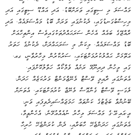
މައްސަލަ މި ސިޓީގައި ވަރަށްބޮޑު. އަދި އައްޑޫ ސިޓީގައި އަދި
މިހިސާބުގަނޑުގައި، ދެކުނުގައި ވަރަށް ބޮޑު މައްސަލައެއް. އަދި
ރާއްޖޭގެ ބައެއް އެހެން ސަރަޙައްދުތަކުގައިވެސް އިންތިހާއަށް
ބޮޑު މައްސަލައެއް. މިކަން މި ސަރަޙައްދަށް، ދެކުނުގެ ހަތަރު
އަތޮޅަށް ޙައްލުކުރުމަށްޓަކައި، ސަރުކާރުން މިހާރުވާނީ، ގއ.
ގައި މީހުން ދިރިނޫޅޭ ރަށެއް ވެމްކޯއާ ހަވާލުކޮށްފައި.
އެތަނުގައި ދާއިމީ ވޭސްޓް މެނޭޖްމަންޓް މަރުކަޒެއް ހަދަން.
ލެގަސީ ވޭސްޓް ގެންގޮސް މެނޭޖް ކުރުމަށްޓަކައި. އެތަނަށް
ބޭނުންވާ ބަޖެޓުގެ ކަންތައް ހަމަޖައްސައިދެވިފައި ވަނީ.
އީ.އައި.އޭ.ގެ މައްސަލަ މިހާރު ނުއެއްއުޅޭނެ. އެހެންވީމާ،
އެތަނުގައި ހަދަންޖެހޭ ހާބަރާއި، ދެން ކުރަންޖެހޭ ހުރިހާ