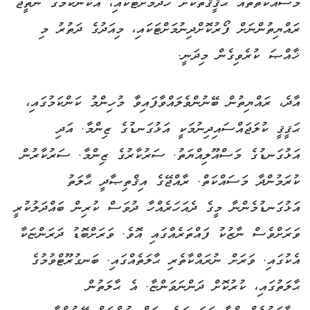
މަސައްކަތްތައް ޙަޤީޤަތަކަށް ހެދުމަށްޓަކައި، އެކަންކަމުގެ ނަތީޖާ
ރައްޔިތުންނަށް ފޯރުކޮށްދިނުމަށްޓަކައި، މިއަދުގެ ދަތުރު މި
ޚާއްޞަ ކުރެވިގެން މިދަނީ.
އާދެ، ރައްޔިތުން ބޭނުންވެލައްވާފައިވާ މުހިންމު ކަންކަމުގައި،
ޙަޤީޤީ ކުލަޖައްސައިދިނުމަކީ އަޅުގަނޑުގެ ޒިންމާ. އަދި
އަޅުގަނޑުގެ މަސްއޫލިއްޔަތު. ސަރުކާރުގެ ޒިންމާ. ސަރުކާރުން
ކުރަމުންދާ މަސައްކަތް. ރާއްޖޭގެ އިޤްތިޞާދީ ޙާލަތު
އަޅުގަނޑުމެންނާ މީގެ ދެއަހަރެއްހާ ދުވަސް ކުރިން ބައްދަލުކުރީ
ވަރަށްވެސް ނާޒުކު ފައްތަރެއްގައި އޮވެ. ވަރަށްބޮޑު ދަރަންޏަކާ
އެކުގައި. ވަރަށް ނުރައްކާތެރި ޙާލަތެއްގައި. ބަނގުރޫޓްވުމުގެ
ޙާލަތުގައި، ކުރުކޮށް ދަންނަވަންޏާ. އެ ޙާލަތުން