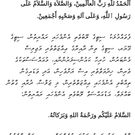
اَلْحَمْدُ للَّهِ رَبِّ الْعاَلَمِينْ، وَالصَّلاَة وَالسَّلاَمُ عَلَى
رَسُولِ ٱللَّهِ، وَعَلَى آلهِ وَصَحْبِهِ أَجْمَعِينْ.
ފުވައްމުލަކު ސިޓީގެ ލޮބުވެތި އެންމެހައި ރައްޔިތުން، ސިޓީގެ
މޭޔަރ، ސިޓީގެ ތިން ދާއިރާގެ ޢިއްޒަތްތެރި މަޖިލިސް
މެންބަރުން، ހުރިހާ ކައުންސިލަރުންނާއި، މުއައްސަސާތަކުގެ
ވެރިން، ޚިދުމަތްތެރި އިސް ރަށްވެހިން، އަދި ވަޑައިގެން
ތިއްބެވި އެންމެހައި ޢިއްޒަތްތެރިން، މި ޖަލްސާ، ދުރާއި ގާތުން
ބައްލަވާ، އަޑުއައްސަވާ ލޮބުވެތި އެންމެހައި ރައްޔިތުން؛
السَّلامُ عَلَيْكُم ورَحْمَةُ اللهِ وَبَرَكاتُهُ.