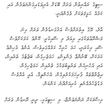
ސިޓީގެ ރައްޔިތުން ވަރަށް ބޮޑަށް އެދިވަޑައިގަންނަވަމުން އައި
ކަމެއް ޙަޤީޤަތަކަށް ވެގެންދަނީ.
އާދެ، އޭގެ އިތުރަށްވެސް އަޅުގަނޑުމެން ވަރަށް ގިނަ
މަޝްރޫޢުތަކުގައި މިއަދު މި ސޮއިކުރީ. ކޮންމެ ކަމަކަށްވެސް
ސޮއި މިކުރަނީ، ހަމަ ހުރިހާ ކަމެއްގައިވެސް، އެންމެ މުހިންމު
ކަމަކަށް، ބޭނުންވާ ފަންޑިންގ ހަމަޖެހިގެން. ބަޖެޓުގެ ތެރެއިން،
އަދި އެހެނިހެން ތަރުތީބުތަކުގެ ތެރެއިން ހަމަޖެހިގެން.
އިޖުރާތްތައް ފުރިހަމަކުރެވިގެން. އެހެންވީމާ، އެއީ އެއްވެސް
މަޑުޖެހުމެއްނެތި ކުރިއަށްދާނެ ކަންކަން.
މިސާލަކަށް ދަންނަވަންޏާ، މި ސިޓީއަކީ، ދީނީ ރޮނގުން ވަރަށް