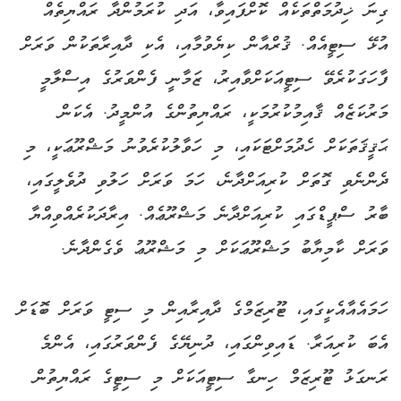
ގިނަ ޚިދުމަތްތަކެއް ކޮށްފައިވާ، އަދި ކުރަމުންދާ ރައްޔިތެއް
އުޅޭ ސިޓީއެއް. ޤުރްއާން ކިޔެވުމާއި، އެކި ދާއިރާތަކުން ވަރަށް
ފާހަގަކުރެވޭ ސިޓީއަކަށްވާއިރު، ޒަމާނީ ފެންވަރުގެ އިސްލާމީ
މަރުކަޒެއް ޤާއިމުކުރުމަކީ، ރައްޔިތުންގެ އުންމީދު. އެކަން
ޙަޤީޤަތަކަށް ހެދުމަށްޓަކައި، މި ހަވާލުކުރެވުނު މަޝްރޫޢަކީ، މި
ދެންނެވި ގޮތަށް ކުރިއަށްދާނެ، ހަމަ ވަރަށް ހަލުވި ދުވެލީގައި،
ބާރު ސްޕީޑްގައި ކުރިއަށްދާނެ މަޝްރޫޢެއް. އިރާދަކުރެއްވިއްޔާ
ވަރަށް ކާމިޔާބު މަޝްރޫޢަކަށް މި މަޝްރޫޢު ވެގެންދާނެ.
ހަމައެއާއެކީގައި، ޓޫރިޒަމްގެ ދާއިރާއިން މި ސިޓީ ވަރަށް ބޮޑަށް
އެބަ ކުރިއަރާ. ޑައިވިންގައި، ދުނިޔޭގެ ފެންވަރުގައި، އެންމެ
ރަނގަޅު ޓޫރިޒަމް ހިނގާ ސިޓީއަކަށް މި ސިޓީގެ ރައްޔިތުން