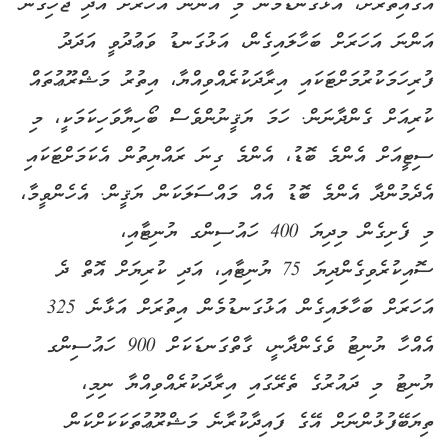
އޭގެއިތުރަށް، އަޅުގަނޑުމެން މި އަންނަ އަހަރަށް އަދި ޖެހިގެން
އަންނަ އަހަރަށް ބަހާލައިގެން، އަޅުގަނޑު ވަޢުދުވީ އަދަދު
ފުރިހަމަކުރުމަށްޓަކައި އިރާދަކުރެއްވިއްޔާ، އިތުރު މަޝްރޫޢުތައް
ކުރިއަށް ގެންދާނަން. ހަމަ ޔަޤީނުންވެސް ބޯހިޔާވަހިކަމަކީ، މި
ސިޓީއަށް އެންމެ ބޮޑު، އެންމެ ގިނަ ރައްޔިތުން އެކަމަށްޓަކައި
އެދެމުންދާ އެންމެ ބޮޑު އެއް މައްސަލަކަން ޔަޤީން. އެހެންވީމާ،
މި ފެށިގެން މިދިޔަ 400 ހައުސިންގ ޔުނިޓާއި،
ސޮއިކުރެވިގެންދިޔަ 75 ޔުނިޓާއި، އަދި ކުރިޔަށް އޮތް ދެ
އަހަރަށް ބަހާލައިގެން އަޅުގަނޑުމެން އިތުރަށް އަޅާނެ 325
އެއްހާ ޔުނިޓު ވެގެންދާނީ، ގާތްގަނޑަކަށް 900 ހައުސިންގ
ޔުނިޓު މި ދައުރުގެ ތެރޭގައި އިރާދަކުރެއްވިއްޔާ ނިމި،
ތިޔަބޭފުޅުންނަށް އޭގެ ފައިދާކުރާނެ މަޝްރޫޢުތަކަކަށްކަން