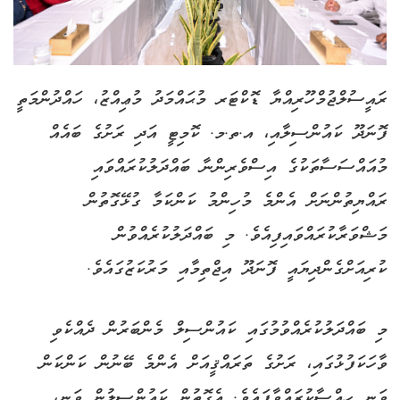
ރައީސުލްޖުމްހޫރިއްޔާ ޑޮކްޓަރ މުޙައްމަދު މުޢިއްޒު، ހައްދުންމަތީ
ފޮނަދޫ ކައުންސިލާއި، އ.ތ.މ. ކޮމިޓީ އަދި ރަށުގެ ބައެއް
މުއައްސަސާތަކުގެ އިސްވެރިންނާ ބައްދަލުކުރައްވައި
ރައްޔިތުންނަށް އެންމެ މުހިންމު ކަންކަމާ ގުޅޭގޮތުން
މަޝްވަރާކުރައްވައިފިއެވެ. މި ބައްދަލުކުރެއްވުން
ކުރިއަށްގެންދިޔައީ ފޮނަދޫ އިޖްތިމާއި މަރުކަޒުގައެވެ.
މި ބައްދަލުކުރެއްވުމުގައި ކައުންސިލް މެންބަރުން ދެއްކެވި
ވާހަކަފުޅުގައި، ރަށުގެ ތަރައްޤީއަށް އެންމެ ބޭނުން ކަންކަން
ވަނީ ހިއްސާކުރައްވާފައެވެ. އެގޮތުން ކައުންސިލުން ވަނީ،