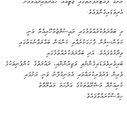
ރަށުގެ ފުއްޓަރުފަރާތުގައި ޖެޓީއެއް ހައްދަވައިދެއްވުމަށް
އެދިވަޑައިގެންފައެވެ.
މި ބައްދަލުކުރެއްވުމުގައި ރައީސުލްޖުމްހޫރިއްޔާ ވަނީ
ކައުންސިލުން ފާހަގަކުރެއްވި ކަންކަން ބައްލަވާނެކަމުގައި
ވިދާޅުވެފައެވެ. އަދި ބައްދަލަކުރެއްވުމުގައި
ބައިވެރިވެވަޑައިގެންނެވި ވަޒީރުންނާއި، ދައުލަތުގެ ކުންފުނިތަކުގެ
ވެރިން މެދުވެރިކުރައްވައި އެމަނިކުފާނު ވަނީ ރަށުގައި
ކުރިއަށްދާ މަޝްރޫޢުތަކުގެ އަދާހަމަ މަޢުލޫމާތު
ހިއްސާކުރައްވާފައެވެ.