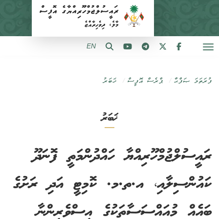
EN
ފުރަތަމަ ޞަފްޙާ
ޕްރެސް އޮފީސް
ޚަބަރު
ޚަބަރު
ރައީސުލްޖުމްހޫރިއްޔާ ހައްދުންމަތީ ފޮނަދޫ
ކައުންސިލާއި، އ.ތ.މ. ކޮމިޓީ އަދި ރަށުގެ
ބައެއް މުއައްސަސާތަކުގެ އިސްވެރިންނާ