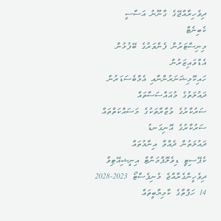
ދިވެހިރާއްޖޭގެ ގާނޫނު އަސާސީ
ކެބިނެޓް
މިނިސްޓަރުން ފެންވަރުގެ ބޭފުޅުން
އެޑްވައިޒަރުން
ހައިކޮމިޝަނަރުންނާއި އެމްބެސަޑަރުން
ދައުލަތުގެ މުއައްސަސާތައް
ސަރުކާރުގެ ވުޒާރާތަކުގެ މަސައްކަތްތައް
ސަރުކާރުގެ އޮނިގަނޑު
ދައުލަތުން ދެއްވާ އިނާމުތައް
ކެޕޭސިޓީ ޑިވެލޮޕްމަންޓް އިނީޝިއޭޓިވް
ދިވެހީންގެރާއްޖެ މެނިފެސްޓޯ 2023-2028
14 ހަފްތާގެ ކާމިޔާބީތައް