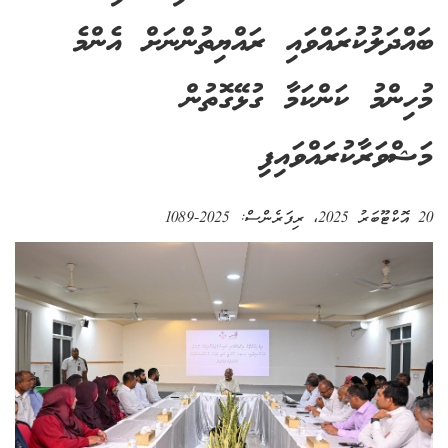
ބައްދަލުކުރައްވައި ރައްޔިތުންނަށް އެންމެ
މުހިންމު ކަންކަމާ ގުޅޭގޮތުން
މަޝްވަރާކުރައްވައިފި
20 އޮކްޓޫބަރު 2025
، ރިފަރެންސް:
2025-1089