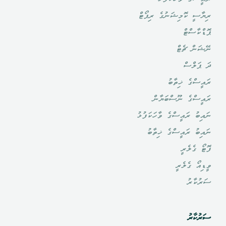
ރިޔާސީ ކޮމިޝަނުގެ ރިޕޯޓް
ޕޮޑްކާސްޓް
ނޭޝަން ޗެޓް
ދަ ޕަލްސް
ރައީސްގެ ޚިތާބު
ރައީސްގެ ނޫސްބަޔާން
ނައިބު ރައީސްގެ ވާހަކަފުޅު
ނައިބު ރައީސްގެ ޚިތާބު
ފޮޓޯ ގެލެރީ
ވީޑިއޯ ގެލެރީ
ސަރުކާރު
ސަރުކާރު