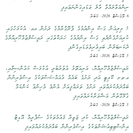
ނިންމަވާލައްވާ މާލެ ވަޑައިގަންނަވައިފި
6 އޮގަސްޓް 2026, ޚަބަރު
5 މިލިއަން ގަސް އިންދުމުގެ ޕްރޮގްރާމްގެ ދަށުން އއ. އުކުޅަހުގައި
ކުރިއަށްގެންދެވި ގަސް އިންދުމުގެ ހަރަކާތުގައި ރައީސުލްޖުމްހޫރިއްޔާގެ
ދެކަނބަލުން ބައިވެރިވެވަޑައިގެންފި
5 އޮގަސްޓް 2026, ޚަބަރު
ރައީސުލްޖުމްހޫރިއްޔާ، އަރިއަތޮޅު އުތުރުބުރީ އުކުޅަސް ކައުންސިލާއި،
އ.ތ.މ ކޮމިޓީ އަދި ރަށުގެ ބައެއް މުއައްސަސާތަކުގެ އިސްވެރިންނާ
ބައްދަލުކުރައްވައި ރަށުގެ ތަރައްޤީއަށް އެންމެ މުހިންމު ކަންކަމާ
ގުޅޭގޮތުން މަޝްވަރާކުރައްވައިފި
5 އޮގަސްޓް 2026, ޚަބަރު
ރައީސުލްޖުމްހޫރިއްޔާ، ކުދި ޖަޒީރާ ޤައުމުތަކުގެ ސުޕްރީމް އޮޑިޓް
އިންސްޓިޓިއުޝަންތަކުގެ އިސްވެރިންނާ ބައްދަލުކުރައްވައިފި