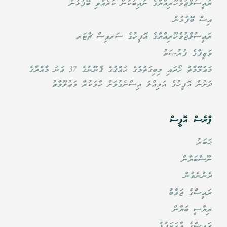
ރައީސުލްޖުމްހޫރިއްޔާގެ ނައިބުކަން ކުރެއްވި ބޭފުޅުން
އިސް ބޭފުޅުން
ރައީސުލްޖުމްހޫރިއްޔާގެ އޮފީހުގެ ސަރވިސް ޗާޓަރ
ވަޒީފާގެ ފުރުޞަތު
މަޢުލޫމާތު ހޯދައި ލިބިގަތުމުގެ ޙައްޤުގެ ޤާނޫނުގެ 37 ވަނަ މާއްދާގެ
ދަށުން އޮފީހުގެ އަމިއްލަ އިސްނެގުމަށް ހާމަކުރާ މަޢުލޫމާތު
ޕްރެސް އޮފީސް
ޚަބަރު
ނޫސްބަޔާން
ދެންނެވުން
ރައީސްގެ ޖަވާބު
ރިޔާސީ ބަޔާން
ރައީސްގެ ވާހަކަފުޅު