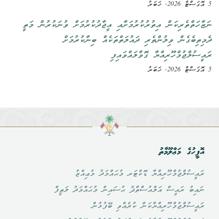
5 އޮގަސްޓް 2026, ޚަބަރު
ނަޒާހަތްތެރިކަން އިތުރުކުރުމަށާއި އީޖާދުކުރުމަށް ވުނަކުރުން މަތީ
ދެމިތިބެގެން ވިލުންތެރި ދައުލަތްތަކެއް ބިނާކުރުމަށް
ރައީސުލްޖުމްހޫރިއްޔާ ގޮވާލައްވައިފި
5 އޮގަސްޓް 2026, ޚަބަރު
އޮފީހުގެ މަޢްލޫމާތު
ރައީސުލްޖުމްހޫރިއްޔާ ޑޮކްޓަރ މުޙައްމަދު މުޢިއްޒު
ނައިބު ރައީސް އަލްއުސްތާޛު ޙުސައިން މުޙައްމަދު ލަޠީފް
ރައީސުލްޖުމްހޫރިއްޔާކަން ކުރެއްވި ބޭފުޅުން