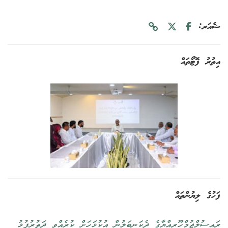
ޝެއަރ:
އިތުރު ފޮޓޯތައް
ފަހުގެ ލިޔުންތައް
ރައީސުލްޖުމްހޫރިއްޔާގެ ދެކަނބަލުން އުކުޅަހަށް ކުރެއްވި ދަތުރުފުޅު