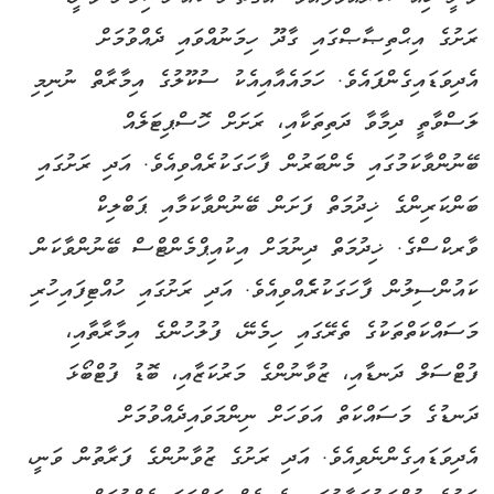
ރަށުގެ އިޙްތިޞާޞްގައި ގާދޫ ހިމަނުއްވައި ދެއްވުމަށް
އެދިވަޑައިގެންފައެވެ. ހަމައެއާއިއެކު ސުކޫލުގެ އިމާރާތް ނުނިމި
ލަސްވާތީ ދިމާވާ ދަތިތަކާއި، ރަށަށް ހޮސްޕިޓަލެއް
ބޭނުންވާކަމުގައި މެންބަރުން ފާހަގަކުރެއްވިއެވެ. އަދި ރަށުގައި
ބަންކަރިންގެ ޚިދުމަތް ފަށަން ބޭނުންވާކަމާއި ޕަބްލިކް
ވާރކްސްގެ. ޚިދުމަތް ދިނުމަށް އިކުއިޕްމެންޓްސް ބޭނުންވާކަން
ކައުންސިލުން ފާހަގަކުރެެއްވިއެވެ. އަދި ރަށުގައި ހުއްޓިފައިހުރި
މަސައްކަތްތަކުގެ ތެރޭގައި ހިމެނޭ، ފުލުހުންގެ އިމާރާތާއި،
ފުޓްސަލް ދަނޑާއި، ޒުވާނުންގެ މަރުކަޒާއި، ބޮޑު ފުޓްބޯޅަ
ދަނޑުގެ މަސައްކަތް އަވަހަށް ނިންމަވައިދެއްވުމަށް
އެދިވަޑައިގެންނެވިއެވެ. އަދި ރަށުގެ ޒުވާނުންގެ ފަރާތުން ވަނީ،