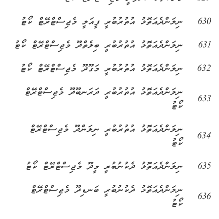
630
ނިލަންދެއަތޮޅު އުތުރުބުރީ ފީއަލީ މެޖިސްޓްރޭޓް ކޯޓު
631
ނިލަންދެއަތޮޅު އުތުރުބުރީ ބިލެތްދޫ މެޖިސްޓްރޭޓް ކޯޓު
632
ނިލަންދެއަތޮޅު އުތުރުބުރީ މަގޫދޫ މެޖިސްޓްރޭޓް ކޯޓު
ނިލަންދެއަތޮޅު އުތުރުބުރީ ދަރަނބޫދޫ މެޖިސްޓްރޭޓް
633
ކޯޓު
ނިލަންދެއަތޮޅު އުތުރުބުރީ ނިލަންދޫ މެޖިސްޓްރޭޓް
634
ކޯޓު
635
ނިލަންދެއަތޮޅު ދެކުނުބުރީ މީދޫ މެޖިސްޓްރޭޓް ކޯޓު
ނިލަންދެއަތޮޅު ދެކުނުބުރީ ބަނޑިދޫ މެޖިސްޓްރޭޓް
636
ކޯޓު