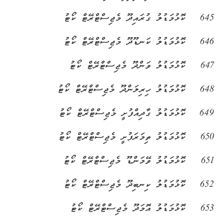
645
ކޮޅުމަޑުލު ގުރައިދޫ މެޖިސްޓްރޭޓް ކޯޓު
646
ކޮޅުމަޑުލު ކަނޑޫދޫ މެޖިސްޓްރޭޓް ކޯޓު
647
ކޮޅުމަޑުލު ވަންދޫ މެޖިސްޓްރޭޓް ކޯޓު
648
ކޮޅުމަޑުލު ހިރިލަންދޫ މެޖިސްޓްރޭޓް ކޯޓު
649
ކޮޅުމަޑުލު ގާދިއްފުށީ މެޖިސްޓްރޭޓް ކޯޓު
650
ކޮޅުމަޑުލު ތިމަރަފުށީ މެޖިސްޓްރޭޓް ކޯޓު
651
ކޮޅުމަޑުލު ވޭމަންޑޫ މެޖިސްޓްރޭޓް ކޯޓު
652
ކޮޅުމަޑުލު ކިނބިދޫ މެޖިސްޓްރޭޓް ކޯޓު
653
ކޮޅުމަޑުލު އޮމަދޫ މެޖިސްޓްރޭޓް ކޯޓު