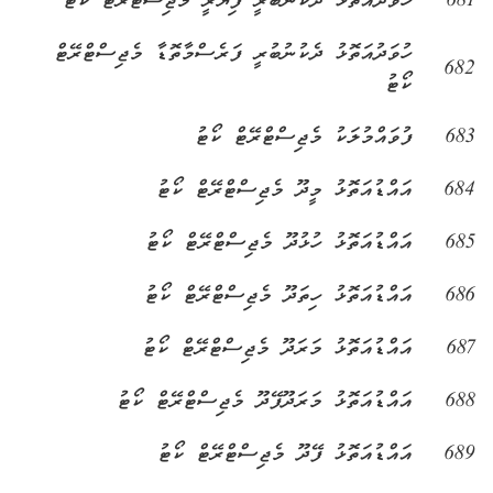
681
ހުވަދުއަތޮޅު ދެކުނުބުރީ ފިޔޯރީ މެޖިސްޓްރޭޓް ކޯޓު
ހުވަދުއަތޮޅު ދެކުނުބުރީ ފަރެސްމާތޮޑާ މެޖިސްޓްރޭޓް
682
ކޯޓު
683
ފުވައްމުލަކު މެޖިސްޓްރޭޓް ކޯޓު
684
އައްޑުއަތޮޅު މީދޫ މެޖިސްޓްރޭޓް ކޯޓު
685
އައްޑުއަތޮޅު ހުޅުދޫ މެޖިސްޓްރޭޓް ކޯޓު
686
އައްޑުއަތޮޅު ހިތަދޫ މެޖިސްޓްރޭޓް ކޯޓު
687
އައްޑުއަތޮޅު މަރަދޫ މެޖިސްޓްރޭޓް ކޯޓު
688
އައްޑުއަތޮޅު މަރަދޫފޭދޫ މެޖިސްޓްރޭޓް ކޯޓު
689
އައްޑުއަތޮޅު ފޭދޫ މެޖިސްޓްރޭޓް ކޯޓު