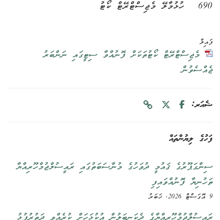
690
ހުޅުމާލޭ މެޖިސްޓްރޭޓް ކޯޓު
ފައިލް
މެޖިސްޓްރޭޓް ކޯޓުތަކަށް ފޮނުއްވާ ސިޓީގައި ނަންބަރު
ޖެއްސެވުން
ޝެއަރ:
ފަހުގެ ލިޔުންތައް
ސިންގަޕޫރުގެ ޤައުމީ ދުވަހުގެ މުނާސަބަތުގައި ރައީސުލްޖުމްހޫރިއްޔާ
ތަހުނިޔާ ފޮނުއްވައިފި
9 އޮގަސްޓް 2026, ޚަބަރު
ރައީސުލްޖުމްހޫރިއްޔާގެ ދެކަނބަލުން އުކުޅަހަށް ކުރެއްވި ދަތުރުފުޅު