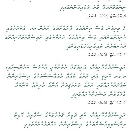
ނިންމަވާލައްވާ މާލެ ވަޑައިގަންނަވައިފި
6 އޮގަސްޓް 2026, ޚަބަރު
5 މިލިއަން ގަސް އިންދުމުގެ ޕްރޮގްރާމްގެ ދަށުން އއ. އުކުޅަހުގައި
ކުރިއަށްގެންދެވި ގަސް އިންދުމުގެ ހަރަކާތުގައި ރައީސުލްޖުމްހޫރިއްޔާގެ
ދެކަނބަލުން ބައިވެރިވެވަޑައިގެންފި
5 އޮގަސްޓް 2026, ޚަބަރު
ރައީސުލްޖުމްހޫރިއްޔާ، އަރިއަތޮޅު އުތުރުބުރީ އުކުޅަސް ކައުންސިލާއި،
އ.ތ.މ ކޮމިޓީ އަދި ރަށުގެ ބައެއް މުއައްސަސާތަކުގެ އިސްވެރިންނާ
ބައްދަލުކުރައްވައި ރަށުގެ ތަރައްޤީއަށް އެންމެ މުހިންމު ކަންކަމާ
ގުޅޭގޮތުން މަޝްވަރާކުރައްވައިފި
5 އޮގަސްޓް 2026, ޚަބަރު
ރައީސުލްޖުމްހޫރިއްޔާ، ކުދި ޖަޒީރާ ޤައުމުތަކުގެ ސުޕްރީމް އޮޑިޓް
އިންސްޓިޓިއުޝަންތަކުގެ އިސްވެރިންނާ ބައްދަލުކުރައްވައިފި