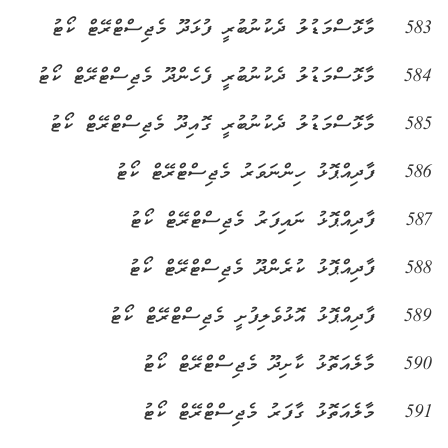
583
މާޅޮސްމަޑުލު ދެކުނުބުރީ ފުޅަދޫ މެޖިސްޓްރޭޓް ކޯޓު
584
މާޅޮސްމަޑުލު ދެކުނުބުރީ ފެހެންދޫ މެޖިސްޓްރޭޓް ކޯޓު
585
މާޅޮސްމަޑުލު ދެކުނުބުރީ ގޮއިދޫ މެޖިސްޓްރޭޓް ކޯޓު
586
ފާދިއްޕޮޅު ހިންނަވަރު މެޖިސްޓްރޭޓް ކޯޓު
587
ފާދިއްޕޮޅު ނައިފަރު މެޖިސްޓްރޭޓް ކޯޓު
588
ފާދިއްޕޮޅު ކުރެންދޫ މެޖިސްޓްރޭޓް ކޯޓު
589
ފާދިއްޕޮޅު އޮޅުވެލިފުށީ މެޖިސްޓްރޭޓް ކޯޓު
590
މާލެއަތޮޅު ކާށިދޫ މެޖިސްޓްރޭޓް ކޯޓު
591
މާލެއަތޮޅު ގާފަރު މެޖިސްޓްރޭޓް ކޯޓު