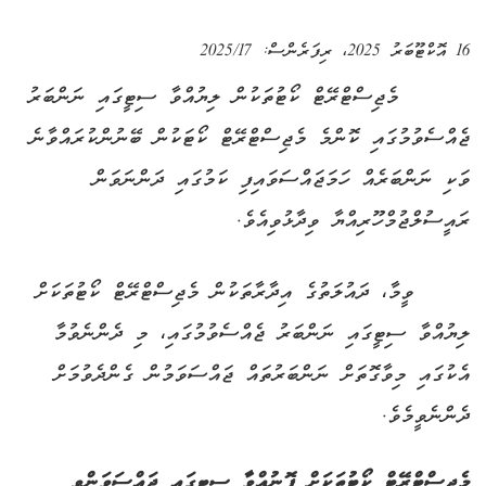
16 އޮކްޓޫބަރު 2025
، ރިފަރެންސް:
2025/17
މެޖިސްޓްރޭޓް ކޯޓުތަކުން ލިޔުއްވާ ސިޓީގައި ނަންބަރު
ޖެއްސެވުމުގައި ކޮންމެ މެޖިސްޓްރޭޓް ކޯޓަކުން ބޭނުންކުރައްވާނެ
ވަކި ނަންބަރެއް ހަމަޖައްސަވައިފި ކަމުގައި ދަންނަވަން
ރައީސުލްޖުމްހޫރިއްޔާ ވިދާޅުވިއެވެ.
ވީމާ، ދައުލަތުގެ އިދާރާތަކުން މެޖިސްޓްރޭޓް ކޯޓުތަކަށް
ލިޔުއްވާ ސިޓީގައި ނަންބަރު ޖެއްސެވުމުގައި، މި ދެންނެވުމާ
އެކުގައި މިވާގޮތަށް ނަންބަރުތައް ޖައްސަވަމުން ގެންދެވުމަށް
ދެންނެވީމެވެ.
މެޖިސްޓްރޭޓް ކޯޓުތަކަށް ފޮނުއްވާ ސިޓީގައި ޖައްސަވަންވީ