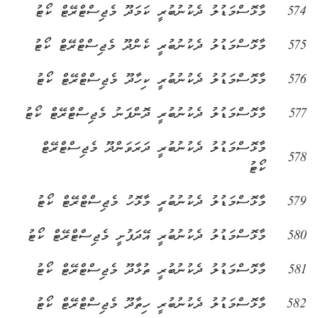
574
މާޅޮސްމަޑުލު ދެކުނުބުރީ ކަމަދޫ މެޖިސްޓްރޭޓް ކޯޓު
575
މާޅޮސްމަޑުލު ދެކުނުބުރީ ކެންދޫ މެޖިސްޓްރޭޓް ކޯޓު
576
މާޅޮސްމަޑުލު ދެކުނުބުރީ ކިހާދޫ މެޖިސްޓްރޭޓް ކޯޓު
577
މާޅޮސްމަޑުލު ދެކުނުބުރީ ދޮންފަނު މެޖިސްޓްރޭޓް ކޯޓު
މާޅޮސްމަޑުލު ދެކުނުބުރީ ދަރަވަންދޫ މެޖިސްޓްރޭޓް
578
ކޯޓު
579
މާޅޮސްމަޑުލު ދެކުނުބުރީ މާޅޮހު މެޖިސްޓްރޭޓް ކޯޓު
580
މާޅޮސްމަޑުލު ދެކުނުބުރީ އޭދަފުށީ މެޖިސްޓްރޭޓް ކޯޓު
581
މާޅޮސްމަޑުލު ދެކުނުބުރީ ތުޅާދޫ މެޖިސްޓްރޭޓް ކޯޓު
582
މާޅޮސްމަޑުލު ދެކުނުބުރީ ހިތާދޫ މެޖިސްޓްރޭޓް ކޯޓު