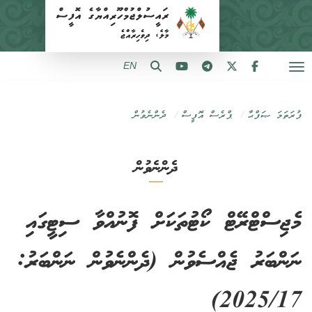
EN
ފުރަތަމަ ޞަފްޙާ
ޕްރެސް އޮފީސް
ދެންނެވުން
ދެންނެވުން
މެޖިސްޓްރޭޓް ކޯޓުތަކަށް ފޮނުއްވާ ސިޓީގައި
ނަންބަރު ޖެއްސެވުން (ދެންނެވުން ނަންބަރު:
2025/17)