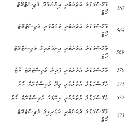
މާޅޮސްމަޑުލު އުތުރުބުރީ އިންނަމާދޫ މެޖިސްޓްރޭޓް
567
ކޯޓު
މާޅޮސްމަޑުލު އުތުރުބުރީ މަޑުއްވަރީ މެޖިސްޓްރޭޓް
568
ކޯޓު
މާޅޮސްމަޑުލު އުތުރުބުރީ އިނގުރައިދޫ މެޖިސްޓްރޭޓް
569
ކޯޓު
570
މާޅޮސްމަޑުލު އުތުރުބުރީ ފައިނު މެޖިސްޓްރޭޓް ކޯޓު
571
މާޅޮސްމަޑުލު އުތުރުބުރީ މީދޫ މެޖިސްޓްރޭޓް ކޯޓު
572
މާޅޮސްމަޑުލު އުތުރުބުރީ ކިނޮޅަހު މެޖިސްޓްރޭޓް ކޯޓު
މާޅޮސްމަޑުލު ދެކުނުބުރީ ކުޑަރިކިލު މެޖިސްޓްރޭޓް
573
ކޯޓު