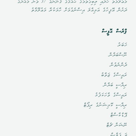
މަޢުލޫމާތު ހޯދައި ލިބިގަތުމުގެ ޙައްޤުގެ ޤާނޫނުގެ 37 ވަނަ މާއްދާގެ
ދަށުން އޮފީހުގެ އަމިއްލަ އިސްނެގުމަށް ހާމަކުރާ މަޢުލޫމާތު
ޕްރެސް އޮފީސް
ޚަބަރު
ނޫސްބަޔާން
ދެންނެވުން
ރައީސްގެ ޖަވާބު
ރިޔާސީ ބަޔާން
ރައީސްގެ ވާހަކަފުޅު
ރިޔާސީ ކޮމިޝަނުގެ ރިޕޯޓް
ޕޮޑްކާސްޓް
ނޭޝަން ޗެޓް
ދަ ޕަލްސް