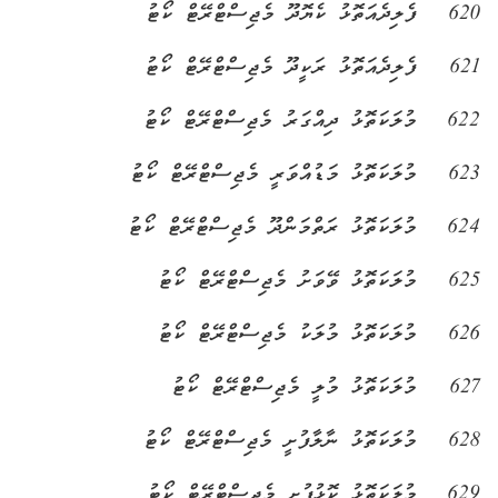
620
ފެލިދެއަތޮޅު ކެޔޮދޫ މެޖިސްޓްރޭޓް ކޯޓު
621
ފެލިދެއަތޮޅު ރަކީދޫ މެޖިސްޓްރޭޓް ކޯޓު
622
މުލަކަތޮޅު ދިއްގަރު މެޖިސްޓްރޭޓް ކޯޓު
623
މުލަކަތޮޅު މަޑުއްވަރީ މެޖިސްޓްރޭޓް ކޯޓު
624
މުލަކަތޮޅު ރަތްމަންދޫ މެޖިސްޓްރޭޓް ކޯޓު
625
މުލަކަތޮޅު ވޭވަށު މެޖިސްޓްރޭޓް ކޯޓު
626
މުލަކަތޮޅު މުލަކު މެޖިސްޓްރޭޓް ކޯޓު
627
މުލަކަތޮޅު މުލީ މެޖިސްޓްރޭޓް ކޯޓު
628
މުލަކަތޮޅު ނާލާފުށީ މެޖިސްޓްރޭޓް ކޯޓު
629
މުލަކަތޮޅު ކޮޅުފުށީ މެޖިސްޓްރޭޓް ކޯޓު