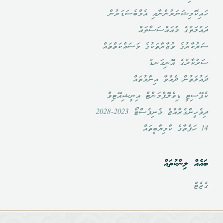
ހައިކޮމިޝަނަރުންނާއި އެމްބެސަޑަރުން
ދައުލަތުގެ މުއައްސަސާތައް
ސަރުކާރުގެ ވުޒާރާތަކުގެ މަސައްކަތްތައް
ސަރުކާރުގެ އޮނިގަނޑު
ދައުލަތުން ދެއްވާ އިނާމުތައް
ކެޕޭސިޓީ ޑިވެލޮޕްމަންޓް އިނީޝިއޭޓިވް
ދިވެހީންގެރާއްޖެ މެނިފެސްޓޯ 2023-2028
14 ހަފްތާގެ ކާމިޔާބީތައް
ބައެއް ލިންކުތައް
ގެޒެޓް