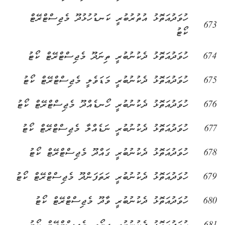
ހުވަދުއަތޮޅު އުތުރުބުރީ ކަނޑުހުޅުދޫ މެޖިސްޓްރޭޓް
673
ކޯޓު
674
ހުވަދުއަތޮޅު ދެކުނުބުރީ ތިނަދޫ މެޖިސްޓްރޭޓް ކޯޓު
675
ހުވަދުއަތޮޅު ދެކުނުބުރީ މަޑަވެލީ މެޖިސްޓްރޭޓް ކޯޓު
676
ހުވަދުއަތޮޅު ދެކުނުބުރީ ހޯނޑެއްދޫ މެޖިސްޓްރޭޓް ކޯޓު
677
ހުވަދުއަތޮޅު ދެކުނުބުރީ ނަޑެއްލާ މެޖިސްޓްރޭޓް ކޯޓު
678
ހުވަދުއަތޮޅު ދެކުނުބުރީ ގައްދޫ މެޖިސްޓްރޭޓް ކޯޓު
679
ހުވަދުއަތޮޅު ދެކުނުބުރީ ރަތަފަންދޫ މެޖިސްޓްރޭޓް ކޯޓު
680
ހުވަދުއަތޮޅު ދެކުނުބުރީ ވާދޫ މެޖިސްޓްރޭޓް ކޯޓު