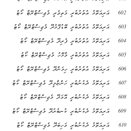
602
އަރިއަތޮޅު އުތުރުބުރީ މަތިވެރީ މެޖިސްޓްރޭޓް ކޯޓު
603
އަރިއަތޮޅު އުތުރުބުރީ ބޮޑުފޮޅުދޫ މެޖިސްޓްރޭޓް ކޯޓު
604
އަރިއަތޮޅު އުތުރުބުރީ ފެރިދޫ މެޖިސްޓްރޭޓް ކޯޓު
605
އަރިއަތޮޅު އުތުރުބުރީ މާޅޮހު މެޖިސްޓްރޭޓް ކޯޓު
606
އަރިއަތޮޅު އުތުރުބުރީ ހިމަންދޫ މެޖިސްޓްރޭޓް ކޯޓު
607
އަރިއަތޮޅު ދެކުނުބުރީ ހަންޏާމީދޫ މެޖިސްޓްރޭޓް ކޯޓު
608
އަރިއަތޮޅު ދެކުނުބުރީ އޮމަދޫ މެޖިސްޓްރޭޓް ކޯޓު
609
އަރިއަތޮޅު ދެކުނުބުރީ ކުނބުރުދޫ މެޖިސްޓްރޭޓް ކޯޓު
610
އަރިއަތޮޅު ދެކުނުބުރީ މަހިބަދޫ މެޖިސްޓްރޭޓް ކޯޓު