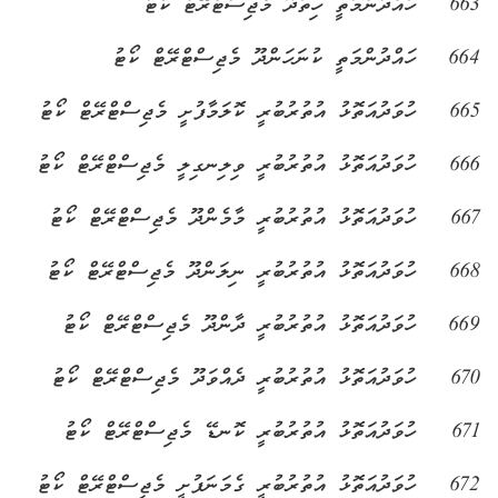
663
ހައްދުންމަތީ ހިތަދޫ މެޖިސްޓްރޭޓް ކޯޓު
664
ހައްދުންމަތީ ކުނަހަންދޫ މެޖިސްޓްރޭޓް ކޯޓު
665
ހުވަދުއަތޮޅު އުތުރުބުރީ ކޮލަމާފުށީ މެޖިސްޓްރޭޓް ކޯޓު
666
ހުވަދުއަތޮޅު އުތުރުބުރީ ވިލިނގިލީ މެޖިސްޓްރޭޓް ކޯޓު
667
ހުވަދުއަތޮޅު އުތުރުބުރީ މާމެންދޫ މެޖިސްޓްރޭޓް ކޯޓު
668
ހުވަދުއަތޮޅު އުތުރުބުރީ ނިލަންދޫ މެޖިސްޓްރޭޓް ކޯޓު
669
ހުވަދުއަތޮޅު އުތުރުބުރީ ދާންދޫ މެޖިސްޓްރޭޓް ކޯޓު
670
ހުވަދުއަތޮޅު އުތުރުބުރީ ދެއްވަދޫ މެޖިސްޓްރޭޓް ކޯޓު
671
ހުވަދުއަތޮޅު އުތުރުބުރީ ކޮނޑޭ މެޖިސްޓްރޭޓް ކޯޓު
672
ހުވަދުއަތޮޅު އުތުރުބުރީ ގެމަނަފުށީ މެޖިސްޓްރޭޓް ކޯޓު