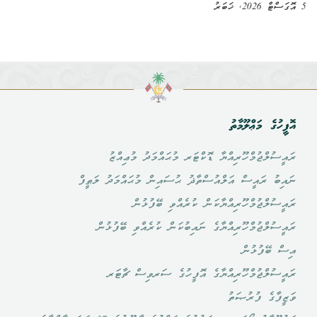
5 އޮގަސްޓް 2026, ޚަބަރު
އޮފީހުގެ މަޢްލޫމާތު
ރައީސުލްޖުމްހޫރިއްޔާ ޑޮކްޓަރ މުޙައްމަދު މުޢިއްޒު
ނައިބު ރައީސް އަލްއުސްތާޛު ޙުސައިން މުޙައްމަދު ލަޠީފް
ރައީސުލްޖުމްހޫރިއްޔާކަން ކުރެއްވި ބޭފުޅުން
ރައީސުލްޖުމްހޫރިއްޔާގެ ނައިބުކަން ކުރެއްވި ބޭފުޅުން
އިސް ބޭފުޅުން
ރައީސުލްޖުމްހޫރިއްޔާގެ އޮފީހުގެ ސަރވިސް ޗާޓަރ
ވަޒީފާގެ ފުރުޞަތު