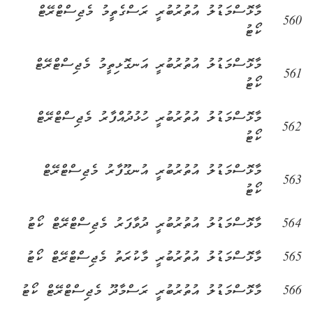
މާޅޮސްމަޑުލު އުތުރުބުރީ ރަސްގެތީމު މެޖިސްޓްރޭޓް
560
ކޯޓު
މާޅޮސްމަޑުލު އުތުރުބުރީ އަނގޮޅިތީމު މެޖިސްޓްރޭޓް
561
ކޯޓު
މާޅޮސްމަޑުލު އުތުރުބުރީ ހުޅުދުއްފާރު މެޖިސްޓްރޭޓް
562
ކޯޓު
މާޅޮސްމަޑުލު އުތުރުބުރީ އުނގޫފާރު މެޖިސްޓްރޭޓް
563
ކޯޓު
564
މާޅޮސްމަޑުލު އުތުރުބުރީ ދުވާފަރު މެޖިސްޓްރޭޓް ކޯޓު
565
މާޅޮސްމަޑުލު އުތުރުބުރީ މާކުރަތު މެޖިސްޓްރޭޓް ކޯޓު
566
މާޅޮސްމަޑުލު އުތުރުބުރީ ރަސްމާދޫ މެޖިސްޓްރޭޓް ކޯޓު