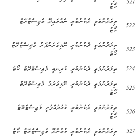
521
ކޯޓު
ތިލަދުންމަތީ ދެކުނުބުރީ ނެއްލައިދޫ މެޖިސްޓްރޭޓް
522
ކޯޓު
ތިލަދުންމަތީ ދެކުނުބުރީ ނޮޅިވަރަންފަރު މެޖިސްޓްރޭޓް
523
ކޯޓު
524
ތިލަދުންމަތީ ދެކުނުބުރީ ކުރިނބީ މެޖިސްޓްރޭޓް ކޯޓު
ތިލަދުންމަތީ ދެކުނުބުރީ ނޮޅިވަރަމު މެޖިސްޓްރޭޓް
525
ކޯޓު
ތިލަދުންމަތީ ދެކުނުބުރީ ކުޅުދުއްފުށީ މެޖިސްޓްރޭޓް
526
ކޯޓު
527
ތިލަދުންމަތީ ދެކުނުބުރީ ކުމުންދޫ މެޖިސްޓްރޭޓް ކޯޓު