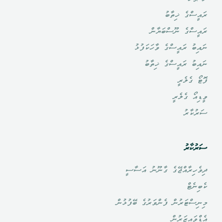
ރައީސްގެ ޚިތާބު
ރައީސްގެ ނޫސްބަޔާން
ނައިބު ރައީސްގެ ވާހަކަފުޅު
ނައިބު ރައީސްގެ ޚިތާބު
ފޮޓޯ ގެލެރީ
ވީޑިއޯ ގެލެރީ
ސަރުކާރު
ސަރުކާރު
ދިވެހިރާއްޖޭގެ ގާނޫނު އަސާސީ
ކެބިނެޓް
މިނިސްޓަރުން ފެންވަރުގެ ބޭފުޅުން
އެޑްވައިޒަރުން