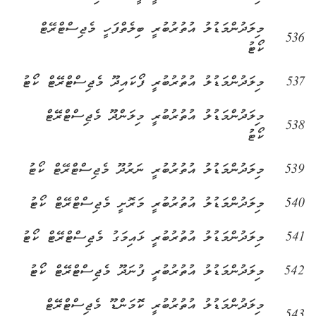
މިލަދުންމަޑުލު އުތުރުބުރީ ބިލެތްފަހީ މެޖިސްޓްރޭޓް
536
ކޯޓު
537
މިލަދުންމަޑުލު އުތުރުބުރީ ފޯކައިދޫ މެޖިސްޓްރޭޓް ކޯޓު
މިލަދުންމަޑުލު އުތުރުބުރީ މިލަންދޫ މެޖިސްޓްރޭޓް
538
ކޯޓު
539
މިލަދުންމަޑުލު އުތުރުބުރީ ނަރުދޫ މެޖިސްޓްރޭޓް ކޯޓު
540
މިލަދުންމަޑުލު އުތުރުބުރީ މަރޮށީ މެޖިސްޓްރޭޓް ކޯޓު
541
މިލަދުންމަޑުލު އުތުރުބުރީ ޅައިމަގު މެޖިސްޓްރޭޓް ކޯޓު
542
މިލަދުންމަޑުލު އުތުރުބުރީ ފުނަދޫ މެޖިސްޓްރޭޓް ކޯޓު
މިލަދުންމަޑުލު އުތުރުބުރީ ކޮމަންޑޫ މެޖިސްޓްރޭޓް