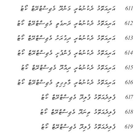
611
އަރިއަތޮޅު ދެކުނުބުރީ މަންދޫ މެޖިސްޓްރޭޓް ކޯޓު
612
އަރިއަތޮޅު ދެކުނުބުރީ ދަނގެތީ މެޖިސްޓްރޭޓް ކޯޓު
613
އަރިއަތޮޅު ދެކުނުބުރީ ދިގުރަށު މެޖިސްޓްރޭޓް ކޯޓު
614
އަރިއަތޮޅު ދެކުނުބުރީ ފެންފުށީ މެޖިސްޓްރޭޓް ކޯޓު
615
އަރިއަތޮޅު ދެކުނުބުރީ ދިއްދޫ މެޖިސްޓްރޭޓް ކޯޓު
616
އަރިއަތޮޅު ދެކުނުބުރީ މާމިގިލީ މެޖިސްޓްރޭޓް ކޯޓު
617
ފެލިދެއަތޮޅު ފުލިދޫ މެޖިސްޓްރޭޓް ކޯޓު
618
ފެލިދެއަތޮޅު ތިނަދޫ މެޖިސްޓްރޭޓް ކޯޓު
619
ފެލިދެއަތޮޅު ފެލިދޫ މެޖިސްޓްރޭޓް ކޯޓު