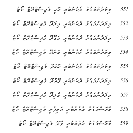
551
މިލަދުންމަޑުލު ދެކުނުބުރީ ޅޮހީ މެޖިސްޓްރޭޓް ކޯޓު
552
މިލަދުންމަޑުލު ދެކުނުބުރީ މިލަދޫ މެޖިސްޓްރޭޓް ކޯޓު
553
މިލަދުންމަޑުލު ދެކުނުބުރީ މަގޫދޫ މެޖިސްޓްރޭޓް ކޯޓު
554
މިލަދުންމަޑުލު ދެކުނުބުރީ މަނަދޫ މެޖިސްޓްރޭޓް ކޯޓު
555
މިލަދުންމަޑުލު ދެކުނުބުރީ ހޮޅުދޫ މެޖިސްޓްރޭޓް ކޯޓު
556
މިލަދުންމަޑުލު ދެކުނުބުރީ ފޮއްދޫ މެޖިސްޓްރޭޓް ކޯޓު
557
މިލަދުންމަޑުލު ދެކުނުބުރީ ވެލިދޫ މެޖިސްޓްރޭޓް ކޯޓު
558
މާޅޮސްމަޑުލު އުތުރުބުރީ އަލިފުށީ މެޖިސްޓްރޭޓް ކޯޓު
559
މާޅޮސްމަޑުލު އުތުރުބުރީ ވާދޫ މެޖިސްޓްރޭޓް ކޯޓު