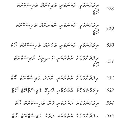
ތިލަދުންމަތީ ދެކުނުބުރީ ވައިކަރަދޫ މެޖިސްޓްރޭޓް
528
ކޯޓު
ތިލަދުންމަތީ ދެކުނުބުރީ ނޭކުރެންދޫ މެޖިސްޓްރޭޓް
529
ކޯޓު
530
ތިލަދުންމަތީ ދެކުނުބުރީ މަކުނުދޫ މެޖިސްޓްރޭޓް ކޯޓު
މިލަދުންމަޑުލު އުތުރުބުރީ ކަނޑިތީމު މެޖިސްޓްރޭޓް
531
ކޯޓު
532
މިލަދުންމަޑުލު އުތުރުބުރީ ނޫމަރާ މެޖިސްޓްރޭޓް ކޯޓު
533
މިލަދުންމަޑުލު އުތުރުބުރީ ގޮއިދޫ މެޖިސްޓްރޭޓް ކޯޓު
534
މިލަދުންމަޑުލު އުތުރުބުރީ ފޭދޫ މެޖިސްޓްރޭޓް ކޯޓު
535
މިލަދުންމަޑުލު އުތުރުބުރީ ފީވަކު މެޖިސްޓްރޭޓް ކޯޓު