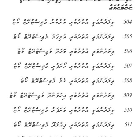
ނަންބަރުތައް
504
ތިލަދުންމަތީ އުތުރުބުރީ ތުރާކުނު މެޖިސްޓްރޭޓް ކޯޓު
505
ތިލަދުންމަތީ އުތުރުބުރީ އުލިގަމު މެޖިސްޓްރޭޓް ކޯޓު
506
ތިލަދުންމަތީ އުތުރުބުރީ މޮޅަދޫ މެޖިސްޓްރޭޓް ކޯޓު
507
ތިލަދުންމަތީ އުތުރުބުރީ ހޯރަފުށީ މެޖިސްޓްރޭޓް ކޯޓު
508
ތިލަދުންމަތީ އުތުރުބުރީ ކެލާ މެޖިސްޓްރޭޓް ކޯޓު
509
ތިލަދުންމަތީ އުތުރުބުރީ އިހަވަންދޫ މެޖިސްޓްރޭޓް ކޯޓު
510
ތިލަދުންމަތީ އުތުރުބުރީ ވަށަފަރު މެޖިސްޓްރޭޓް ކޯޓު
511
ތިލަދުންމަތީ އުތުރުބުރީ ފިއްލަދޫ މެޖިސްޓްރޭޓް ކޯޓު