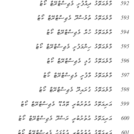
592
މާލެއަތޮޅު ދިއްފުށީ މެޖިސްޓްރޭޓް ކޯޓު
593
މާލެއަތޮޅު ތުލުސްދޫ މެޖިސްޓްރޭޓް ކޯޓު
594
މާލެއަތޮޅު ހުރާ މެޖިސްޓްރޭޓް ކޯޓު
595
މާލެއަތޮޅު ހިންމަފުށީ މެޖިސްޓްރޭޓް ކޯޓު
596
މާލެއަތޮޅު ގުޅީ މެޖިސްޓްރޭޓް ކޯޓު
597
މާލެއަތޮޅު މާފުށީ މެޖިސްޓްރޭޓް ކޯޓު
598
މާލެއަތޮޅު ގުރައިދޫ މެޖިސްޓްރޭޓް ކޯޓު
599
އަރިއަތޮޅު އުތުރުބުރީ ތޮއްޑޫ މެޖިސްޓްރޭޓް ކޯޓު
600
އަރިއަތޮޅު އުތުރުބުރީ ރަސްދޫ މެޖިސްޓްރޭޓް ކޯޓު
601
އަރިއަތޮޅު އުތުރުބުރީ އުކުޅަހު މެޖިސްޓްރޭޓް ކޯޓު