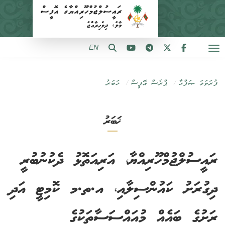
EN
ފުރަތަމަ ޞަފްޙާ
ޕްރެސް އޮފީސް
ޚަބަރު
ޚަބަރު
ރައީސުލްޖުމްހޫރިއްޔާ، އަރިއަތޮޅު ދެކުނުބުރީ
ދިގުރަށު ކައުންސިލާއި، އ.ތ.މ ކޮމިޓީ އަދި
ރަށުގެ ބައެއް މުއައްސަސާތަކުގެ