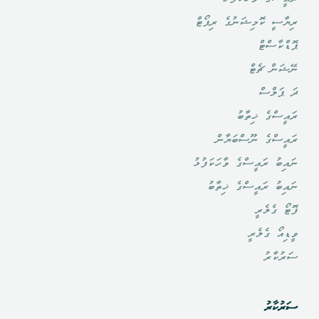
ރިޔާސީ ކޮމިޝަނުގެ ރިޕޯޓް
ޕޮޑްކާސްޓް
ނޭޝަން ޗެޓް
ދަ ޕަލްސް
ރައީސްގެ ޚިތާބު
ރައީސްގެ ނޫސްބަޔާން
ނައިބު ރައީސްގެ ވާހަކަފުޅު
ނައިބު ރައީސްގެ ޚިތާބު
ފޮޓޯ ގެލެރީ
ވީޑިއޯ ގެލެރީ
ސަރުކާރު
ސަރުކާރު