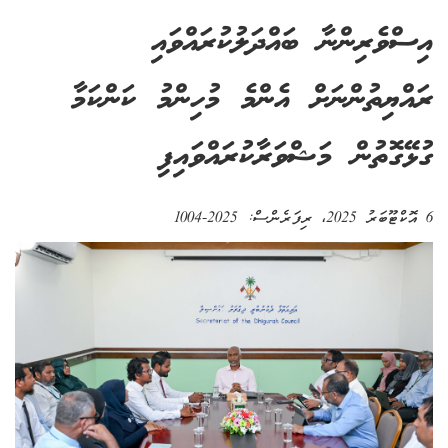
އިސްވެރިންނާ ބައްދަލުކުރައްވައި
ރައްޔިތުންނަށް އެންމެ މުހިންމު ކަންކަމާ
ގުޅޭގޮތުން މަޝްވަރާކުރައްވައިފި
6 އޮކްޓޫބަރު 2025
، ރިފަރެންސް:
2025-1004