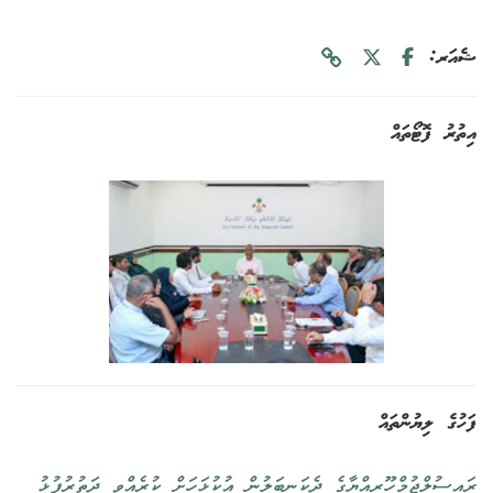
ޝެއަރ:
އިތުރު ފޮޓޯތައް
ފަހުގެ ލިޔުންތައް
ރައީސުލްޖުމްހޫރިއްޔާގެ ދެކަނބަލުން އުކުޅަހަށް ކުރެއްވި ދަތުރުފުޅު