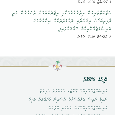
5 އޮގަސްޓް 2026, ޚަބަރު
ނަޒާހަތްތެރިކަން އިތުރުކުރުމަށާއި އީޖާދުކުރުމަށް ވުނަކުރުން މަތީ
ދެމިތިބެގެން ވިލުންތެރި ދައުލަތްތަކެއް ބިނާކުރުމަށް
ރައީސުލްޖުމްހޫރިއްޔާ ގޮވާލައްވައިފި
5 އޮގަސްޓް 2026, ޚަބަރު
އޮފީހުގެ މަޢްލޫމާތު
ރައީސުލްޖުމްހޫރިއްޔާ ޑޮކްޓަރ މުޙައްމަދު މުޢިއްޒު
ނައިބު ރައީސް އަލްއުސްތާޛު ޙުސައިން މުޙައްމަދު ލަޠީފް
ރައީސުލްޖުމްހޫރިއްޔާކަން ކުރެއްވި ބޭފުޅުން