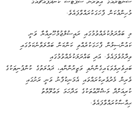
ސެންޓަރެއްގެ އިތުރުން ސްޕޯޓްސް ކަނދުފައްޗެއްގެ
މުހިންމުކަން ފާހަގަކުރައްވާފައެވެ.
މި ބައްދަލުކުރެއްވުމުގައި ރައީސުލްޖުމްހޫރިއްޔާ ވަނީ
ކައުންސިލުން ފާހަގަކުރެއްވި ކަންކަން ބައްލަވާނެކަމުގައި
ވިދާޅުވެފައެވެ. އަދި ބައްދަލަކުރެއްވުމުގައި
ބައިވެރިވެވަޑައިގެންނެވި ވަޒީރުންނާއި، ދައުލަތުގެ ކުންފުނިތަކުގެ
ވެރިން މެދުވެރިކުރައްވައި އެމަނިކުފާނު ވަނީ ރަށުގައި
ކުރިއަށްދާ މަޝްރޫޢުތަކުގެ އަދާހަމަ މަޢުލޫމާތު
ޙިއްޞާކުރައްވާފައެވެ.