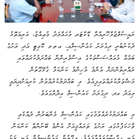
ރައީސުލްޖުމްހޫރިއްޔާ ޑޮކްޓަރ މުޙައްމަދު މުޢިއްޒު، އަރިއަތޮޅު
ދެކުނުބުރީ ދިގުރަށު ކައުންސިލާއި، އ.ތ.މ ކޮމިޓީ އަދި ރަށުގެ
ބައެއް މުއައްސަސާތަކުގެ އިސްވެރިންނާ ބައްދަލުކުރައްވައި
ރައްޔިތުންނަށް އެންމެ މުހިންމު ކަންކަމާ ގުޅޭގޮތުން
މަޝްވަރާކުރައްވައިފިއެވެ. މި ބައްދަލުކުރެއްވުން ކުރިއަށްދިޔައީ
މިއަދު އދ. ދިގުރަށު ކައުންސިލް އިދާރާގައެވެ.
މި ބައްދަލުކުރެއްވުމުގައި ކައުންސިލް މެންބަރުން ދެއްކެވި
ވާހަކަފުޅުގައި ރަށުގެ ތަރައްޤީއަށް އެންމެ ބޭނުންވާ ކަންކަން
ވަނީ ހިއްސާކުރައްވާފައެވެ. މިގޮތުން ކައުންސިލުން ވަނީ ރަށު