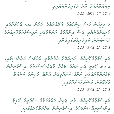
ނިންމަވާލައްވާ މާލެ ވަޑައިގަންނަވައިފި
6 އޮގަސްޓް 2026, ޚަބަރު
5 މިލިއަން ގަސް އިންދުމުގެ ޕްރޮގްރާމްގެ ދަށުން އއ. އުކުޅަހުގައި
ކުރިއަށްގެންދެވި ގަސް އިންދުމުގެ ހަރަކާތުގައި ރައީސުލްޖުމްހޫރިއްޔާގެ
ދެކަނބަލުން ބައިވެރިވެވަޑައިގެންފި
5 އޮގަސްޓް 2026, ޚަބަރު
ރައީސުލްޖުމްހޫރިއްޔާ، އަރިއަތޮޅު އުތުރުބުރީ އުކުޅަސް ކައުންސިލާއި،
އ.ތ.މ ކޮމިޓީ އަދި ރަށުގެ ބައެއް މުއައްސަސާތަކުގެ އިސްވެރިންނާ
ބައްދަލުކުރައްވައި ރަށުގެ ތަރައްޤީއަށް އެންމެ މުހިންމު ކަންކަމާ
ގުޅޭގޮތުން މަޝްވަރާކުރައްވައިފި
5 އޮގަސްޓް 2026, ޚަބަރު
ރައީސުލްޖުމްހޫރިއްޔާ، ކުދި ޖަޒީރާ ޤައުމުތަކުގެ ސުޕްރީމް އޮޑިޓް
އިންސްޓިޓިއުޝަންތަކުގެ އިސްވެރިންނާ ބައްދަލުކުރައްވައިފި