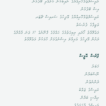
ރައީސުލްޖުމްހޫރިއްޔާގެ ނައިބުކަން ކުރެއްވި ބޭފުޅުން
އިސް ބޭފުޅުން
ރައީސުލްޖުމްހޫރިއްޔާގެ އޮފީހުގެ ސަރވިސް ޗާޓަރ
ވަޒީފާގެ ފުރުޞަތު
މަޢުލޫމާތު ހޯދައި ލިބިގަތުމުގެ ޙައްޤުގެ ޤާނޫނުގެ 37 ވަނަ މާއްދާގެ
ދަށުން އޮފީހުގެ އަމިއްލަ އިސްނެގުމަށް ހާމަކުރާ މަޢުލޫމާތު
ޕްރެސް އޮފީސް
ޚަބަރު
ނޫސްބަޔާން
ދެންނެވުން
ރައީސްގެ ޖަވާބު
ރިޔާސީ ބަޔާން
ރައީސްގެ ވާހަކަފުޅު