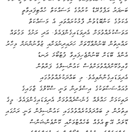
ބަނދަރު އަޕްގްރޭޑް ކުރުމުގެ މަސައްކަތް ހުއްޓިފައިވާތީ
އެކަމުގެ ކަންބޮޑުވުން ފާޅުކުރައްވައި އެ މަސައްކަތް
އަވަސްކުރެއްވުމަށް އެދިވަޑައިގެންފައެވެ. އަދި ރަށުގެ މަގުތައް
ރައްޔިތުން ބޭނުންވާގޮތަށް ހަދައިދިނުމަށާއި ޒުވާނުންނަށް މިހާރު
އެންމެ ބޮޑަށް ބޭނުންޖެހިފައިވާ ފުޓުބޯޅަ ދަނޑު
ގާއިމުކޮށްދެއްވުމަށްވެސް ކައުންސިލްގެ ފަރާތުން
އެދިވަޑައިގެންނެވިއެވެ. މި ބައްދަކުރެއްވުމުގައި
މުއައްސަސާތަކުގެ އިސްވެރިން ވަނީ ސްކޫލްގެ ޖާގައިގެ
ދަތިކަމަށް ހައްލެއް ގެނެސްދެއްވުމަށް އެދިވަޑައިގެންފައެވެ. މީގެ
އިތުރުން މި ބައްދަލުކުރެއްވުމުގައި ކައުންސިލުން ވަނީ ރަށުގައި
ޑޮލަރު އޭ.ޓީ.އެމެއް ބެހެއްޓުމަށާއި ކޮންވެންޝަންސް