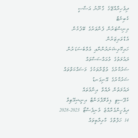
ދިވެހިރާއްޖޭގެ ގާނޫނު އަސާސީ
ކެބިނެޓް
މިނިސްޓަރުން ފެންވަރުގެ ބޭފުޅުން
އެޑްވައިޒަރުން
ހައިކޮމިޝަނަރުންނާއި އެމްބެސަޑަރުން
ދައުލަތުގެ މުއައްސަސާތައް
ސަރުކާރުގެ ވުޒާރާތަކުގެ މަސައްކަތްތައް
ސަރުކާރުގެ އޮނިގަނޑު
ދައުލަތުން ދެއްވާ އިނާމުތައް
ކެޕޭސިޓީ ޑިވެލޮޕްމަންޓް އިނީޝިއޭޓިވް
ދިވެހީންގެރާއްޖެ މެނިފެސްޓޯ 2023-2028
14 ހަފްތާގެ ކާމިޔާބީތައް