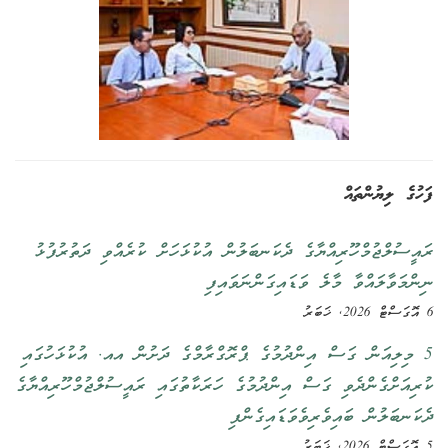
ފަހުގެ ލިޔުންތައް
ރައީސުލްޖުމްހޫރިއްޔާގެ ދެކަނބަލުން އުކުޅަހަށް ކުރެއްވި ދަތުރުފުޅު
ނިންމަވާލައްވާ މާލެ ވަޑައިގަންނަވައިފި
6 އޮގަސްޓް 2026, ޚަބަރު
5 މިލިއަން ގަސް އިންދުމުގެ ޕްރޮގްރާމްގެ ދަށުން އއ. އުކުޅަހުގައި
ކުރިއަށްގެންދެވި ގަސް އިންދުމުގެ ހަރަކާތުގައި ރައީސުލްޖުމްހޫރިއްޔާގެ
ދެކަނބަލުން ބައިވެރިވެވަޑައިގެންފި
5 އޮގަސްޓް 2026, ޚަބަރު