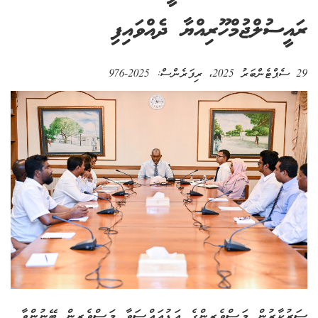
ރައީސުލްޖުމްހޫރިއްޔާ ދެއްވައިފި
29 ސެޕްޓެންބަރު 2025
، ރިފަރެންސް:
2025-976
ސަރުކާރުން މަސްވެރިންގެ އަޑުއައްސަވާ މަސްވެރިން ބޭނުންވާ