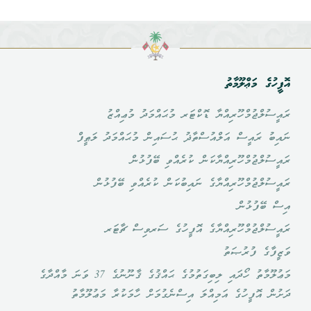
އޮފީހުގެ މަޢްލޫމާތު
ރައީސުލްޖުމްހޫރިއްޔާ ޑޮކްޓަރ މުޙައްމަދު މުޢިއްޒު
ނައިބު ރައީސް އަލްއުސްތާޛު ޙުސައިން މުޙައްމަދު ލަޠީފް
ރައީސުލްޖުމްހޫރިއްޔާކަން ކުރެއްވި ބޭފުޅުން
ރައީސުލްޖުމްހޫރިއްޔާގެ ނައިބުކަން ކުރެއްވި ބޭފުޅުން
އިސް ބޭފުޅުން
ރައީސުލްޖުމްހޫރިއްޔާގެ އޮފީހުގެ ސަރވިސް ޗާޓަރ
ވަޒީފާގެ ފުރުޞަތު
މަޢުލޫމާތު ހޯދައި ލިބިގަތުމުގެ ޙައްޤުގެ ޤާނޫނުގެ 37 ވަނަ މާއްދާގެ
ދަށުން އޮފީހުގެ އަމިއްލަ އިސްނެގުމަށް ހާމަކުރާ މަޢުލޫމާތު