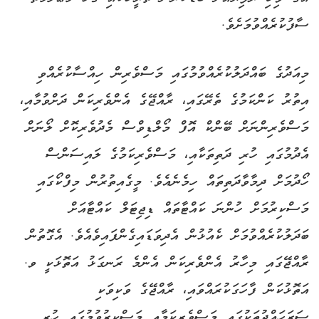
ސާފުކުރެއްވުމަށެވެ.
މިއަދުގެ ބައްދަލުކުރެއްވުމުގައި މަސްވެރިން ހިއްސާކުރެއްވި
އިތުރު ކަންކަމުގެ ތެރޭގައި، ރާއްޖޭގެ އެންވެރިކަން ދަށްވުމާއި،
މަސްވެރިންނަށް ބޭންކް އޮފް މޯލްޑިވްސް މެދުވެރިކޮށް ލޯނަށް
އެދުމުގައި ހުރި ދަތިތަކާއި، މަސްވެރިކަމުގެ ލައިސަންސް
ހޯދުމަށް ދިމާވާދަތިތައް ހިމެނެއެވެ. މީގެއިތުރުން މިފްކޯގައި
މަސްކިރުމަށް ހުންނަ ކައްޓާތައް ޑިޖިޓަލް ކައްޓާއަށް
ބަދަލުކުރެއްވުމަށް ކެއުޅުން އެދިވަޑައިގެންފައިވެއެވެ. އެގޮތުން
ރާއްޖޭގައި މިހާރު އެންވެރިކަން އެންމެ ރަނގަޅު އަތޮޅަކީ ވ.
އަތޮޅުކަން ފާހަގަކުރައްވައި، ރާއްޖޭގެ ވަކިވަކި
ސަރަހައްދުތަކުގައި މަސްވެރިކަމާއި މަސްކިރުވުމުގައި ހުރި