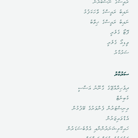
ރައީސްގެ ނޫސްބަޔާން
ނައިބު ރައީސްގެ ވާހަކަފުޅު
ނައިބު ރައީސްގެ ޚިތާބު
ފޮޓޯ ގެލެރީ
ވީޑިއޯ ގެލެރީ
ސަރުކާރު
ސަރުކާރު
ދިވެހިރާއްޖޭގެ ގާނޫނު އަސާސީ
ކެބިނެޓް
މިނިސްޓަރުން ފެންވަރުގެ ބޭފުޅުން
އެޑްވައިޒަރުން
ހައިކޮމިޝަނަރުންނާއި އެމްބެސަޑަރުން