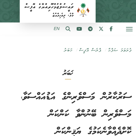
EN
ފުރަތަމަ ޞަފްޙާ
ޕްރެސް އޮފީސް
ޚަބަރު
ޚަބަރު
ސަރުކާރުން މަސްވެރިންގެ އަޑުއައްސަވާ،
މަސްވެރިން ބޭނުންވާ ކަންކަން
ކޮށްދެއްވާނެކަމުގެ ޔަޤީންކަން