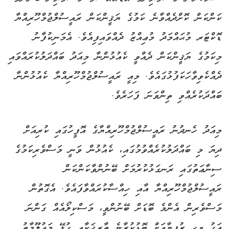
ކަންކަން ކޮށްދެއްވާނެ ކަމުގެ ޔަޤީންކަން ރައީސުލްޖުމްހޫރިއްޔާ
ޑޮކްޓަރ މުޙައްމަދު މުޢިއްޒު ދެއްވައިފިއެވެ. އެމަނިކުފާނު
މިކަމުގެ ޔަޤީންކަން ދެއްވީ ކެއުޅުންނާ މިއަދު ބައްދަލުކުރައްވައި
ދެއްކެވިވާހަކަފުޅުގައެވެ. މިއީ ރައީސުލްޖުމްހޫރިއްޔާ ކެއުޅުންނާ
ބައްދަކުރެއްވި ތިންވަނަ ފަހަރެވެ.
މިއަދު ހެނދުނު ރައީސުލްޖުމްހޫރިއްޔާގެ އޮފީހުގައި ކުރިއަށް
ދިޔަ މި ބައްދަލުކުރެއްވުމުގައި، ކެއުޅުން ވަނީ މަސްވެރިކަމުގެ
ސިނާޢަތުގައި ރަނގަޅުކުރުމަށް ބޭނުންވާކަންކަން
ރައީސުލްޖުމްހޫރިއްޔާ އާއި ހިއްސާކުރައްވާފައެވެ. އެގޮތުން
މަސްވެރިން އެންމެ ބޮޑަށް ބޭނުންވީ، މަސްކިލޯއެއް ގަންނަ
އަގު ވިހި ރުފިޔާއަށް ބޮޑުކުރާނެ ތާރީޚަކާއި ގުޅޭ މަޢުލޫމާތު