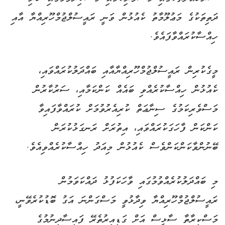
ދަތިތަކުގެ މަޢުލޫމާތު ކެއުޅުން ވަނީ ރައީސުލްޖުމްހޫރިއްޔާ އާއި
ހިއްސާކުރައްވާފައެވެ.
މީގެކުރިން ރައީސުލްޖުމްހޫރިއްޔާއާއި ބައްދަލުކުރައްވައި،
ކެއުޅުން ހިއްސާކުރެއްވި ބައެއް ކަންކަމާއި، ސަރުކާރުން
މަސްވެރިކަމުގެ ސިނާޢަތް ކުރިއެރުވުމަށް ކުރައްވާފައިވާ
ކަންކަން ފާހަގަކުރައްވައި، އިތުރަށް ރަނގަޅުކުރަން
ބޭނުންވާކަންކަންވެސް ކެއުޅުން މިއަދު ހިއްސާކުރެއްވިއެވެ.
މި ބައްދަލުކުރެއްވުމުގައި ވާހަކަފުޅު ދައްކަވަމުން
ރައީސުލްޖުމްހޫރިއްޔާ ވިދާޅުވީ މަސްގަންނަ އަގު ބޮޑުކުރެވޭނީ،
މަސްކިރާތާ ސާޅީސް އަށް ގަޑިއިރުތެރޭ ފައިސާދިނުމުގެ