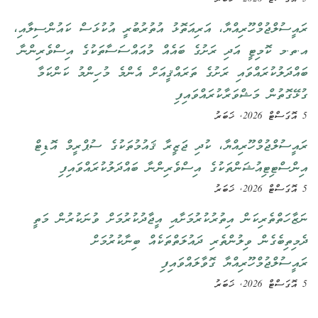
ރައީސުލްޖުމްހޫރިއްޔާ، އަރިއަތޮޅު އުތުރުބުރީ އުކުޅަސް ކައުންސިލާއި،
އ.ތ.މ ކޮމިޓީ އަދި ރަށުގެ ބައެއް މުއައްސަސާތަކުގެ އިސްވެރިންނާ
ބައްދަލުކުރައްވައި ރަށުގެ ތަރައްޤީއަށް އެންމެ މުހިންމު ކަންކަމާ
ގުޅޭގޮތުން މަޝްވަރާކުރައްވައިފި
5 އޮގަސްޓް 2026, ޚަބަރު
ރައީސުލްޖުމްހޫރިއްޔާ، ކުދި ޖަޒީރާ ޤައުމުތަކުގެ ސުޕްރީމް އޮޑިޓް
އިންސްޓިޓިއުޝަންތަކުގެ އިސްވެރިންނާ ބައްދަލުކުރައްވައިފި
5 އޮގަސްޓް 2026, ޚަބަރު
ނަޒާހަތްތެރިކަން އިތުރުކުރުމަށާއި އީޖާދުކުރުމަށް ވުނަކުރުން މަތީ
ދެމިތިބެގެން ވިލުންތެރި ދައުލަތްތަކެއް ބިނާކުރުމަށް
ރައީސުލްޖުމްހޫރިއްޔާ ގޮވާލައްވައިފި
5 އޮގަސްޓް 2026, ޚަބަރު