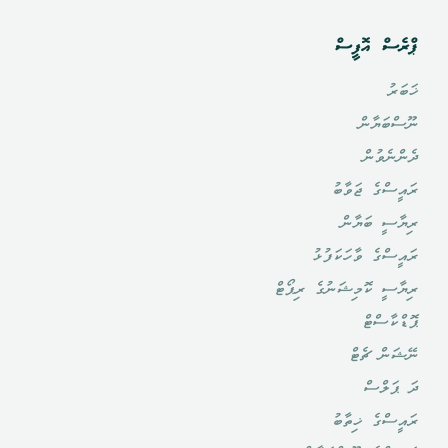
ޕްރެސް އޮފީސް
ޚަބަރު
ނޫސްބަޔާން
ދެންނެވުން
ރައީސްގެ ޖަވާބު
ރިޔާސީ ބަޔާން
ރައީސްގެ ވާހަކަފުޅު
ރިޔާސީ ކޮމިޝަނުގެ ރިޕޯޓް
ޕޮޑްކާސްޓް
ނޭޝަން ޗެޓް
ދަ ޕަލްސް
ރައީސްގެ ޚިތާބު