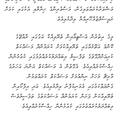
މަޝްވަރާކުރައްވައިގެން، މަސްވެރިންގެ ޚިޔާލާއި އެކުގައި ކަމަށް
ރައީސުލްޖުމްހޫރިއްޔާ ވިދާޅުވިއެވެ.
މީގެ އިތުރުން އެސްޓީއޯއިން ތެޔޮވިއްކާ އަގުގައި ރާއްޖޭގެ
ކޮންމެ އަތޮޅެއްގައި ތެޔޮވިއްކުމަށް ކުރަމުންދާ މަސައްކަތް
ކުރިއަށްދާގޮތުގެ ތަފްޞީލް މިބައްދަލުކުރެއްވުމުގައި ކެއުޅުންނާ
ހިއްސާކުރެއްވިއެވެ. އެގޮތުން އެ މަސައްކަތް އަންނަ އަހަރުގެ
މާރިޗް މަހަށް ނިންމުމަށް މަސައްކަތް ކުރައްވަމުން
ގެންދަވާކަމުގައި އެމަނިކުފާނު ވިދާޅުވިއެވެ. އަދި މިފްކޯއިން
ތެޔޮވިއްކަން ފަށަން ކުރަމުންދާ މަސައްކަތުގެ ތަފުސީލުވެސް
މިބައްދަލުކުރެއްވުމުގައި ކެއުޅުންނާ ހިއްސާކުރެއްވިއެވެ.