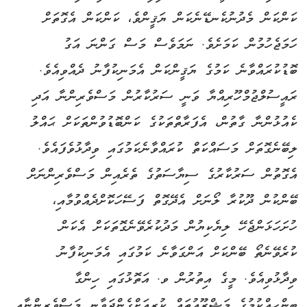
ކަންކަން މެދުނުކެނޑޭނެކަން ޔަޤީންވެ، ކަންކަން އެގޮތަށް
ހަމަޖެހުމުން ކަމަށެވެ. ނަމަވެސް މަސް ގަންނަ އަގު
ބޮޑުކުރައްވާނެ ކަމުގެ ޔަޤީންކަން އެމަނިކުފާނު ދެއްވިއެވެ.
ރައީސުލްޖުމްހޫރިއްޔާ ވަނީ ސަރުކާރުން މަސްވެރިންނާ އަދި
ކެއުޅުންނާ ގާތުން، އެފަރާތްތަކުގެ ކަންބޮޑުވުންތަކަށް ޙައްލު
ލިބޭނެގޮތަށް މަސައްކަތް ކުރައްވާނެކަމުގައި ވިދާޅުވެފައެވެ.
އެގޮތުން ސަރުކާރުގެ ސިޔާސަތުގެ ތެރެއިން މަސްވެރިންނަށް
ބޭންކުން ދޫކުރާ ލޯނަށް އެދޭގޮތް ފަސޭހަކޮށްދެއްވުމާއި،
ހުށަހަޅަންޖެހޭ ލިޔެކިޔުން މަދުކުރެވޭނެގޮތަކަށް އެކަން
ކުރެވޭނެތޯ ބޭންކަށް އަންގަވާނެ ކަމުގައި އެމަނިކުފާނު
ވިދާޅުވިއެވެ. މީގެ އިތުރުން ވ. އަތޮޅުގައި ހިންގާ
ބިންހިއްކުމުގެ މަޝްރޫޢުތައް ކުރިއަށްގެންދަވާނީ މަސްވެރިންނާއި