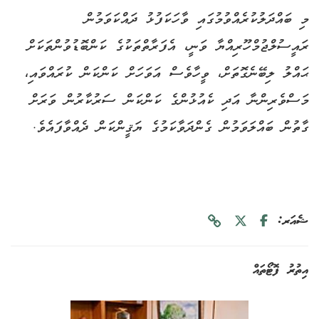
މި ބައްދަލުކުރެއްވުމުގައި ވާހަކަފުޅު ދައްކަވަމުން
ރައީސުލްޖުމްހޫރިއްޔާ ވަނީ، އެފަރާތްތަކުގެ ކަންބޮޑުވުންތަކަށް
ޙައްލު ލިބޭނެގޮތަށް، ވީހާވެސް އަވަހަށް ކަންކަން ކުރައްވައި،
މަސްވެރިންނާ އަދި ކެއުޅުންގެ ކަންކަން ސަރުކާރުން ވަރަށް
ގާތުން ބައްލަވަމުން ގެންދަވާކަމުގެ ޔަޤީންކަން ދެއްވާފައެވެ.
ޝެއަރ:
އިތުރު ފޮޓޯތައް