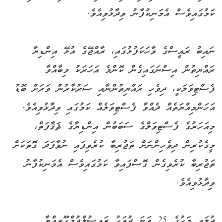
ކަމުގައިވެސް އެމަނިކުފާނު ވިދާޅުވިއެވެ.
ނައިބު ރައީސްގެ ވާހަކަފުޅުގައި، ރާއްޖޭގެ އުޅޭ އިންޑިޔާ
ރައްޔިތުން އިސްނަގައިގެން ކޮންމެ އަހަރަކު މިބާއްވާ
ފެސްޓިވަލަކީ، ދިވެހި ރައްޔިތުންނާއި ސަރުކާރުން ވަރަށް ބޮޑު
އަހަންމިއްޔަތެއް ދެއްވާ ފެސްޓިވަލެއް ކަމުގައި ވިދާޅުވިއެވެ.
މިއަހަރުގެ ފެސްޓިވަލްގެ ސަބަބުން އިންޑިޔާގެ ޘަޤާފަތް،
މީގެކުރިން ދިވެހިންނަށް ތަޖުރިބާ ކުރެވިފައި ނުވާފަދަ ގޮތަކަށް
ތަޖުރިބާ ކުރެވިގެން ގޮސްފައިވާ ކަމުގައިވެސް އެމަނިކުފާނު
ވިދާޅުވިއެވެ.
ޖުލައި މަހުގެ 25 ވަނަ ދުވަހު ރައީސުލްޖުމްހޫރިއްޔާ