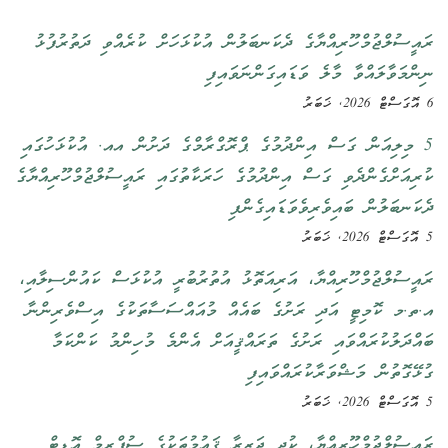
ރައީސުލްޖުމްހޫރިއްޔާގެ ދެކަނބަލުން އުކުޅަހަށް ކުރެއްވި ދަތުރުފުޅު
ނިންމަވާލައްވާ މާލެ ވަޑައިގަންނަވައިފި
6 އޮގަސްޓް 2026, ޚަބަރު
5 މިލިއަން ގަސް އިންދުމުގެ ޕްރޮގްރާމްގެ ދަށުން އއ. އުކުޅަހުގައި
ކުރިއަށްގެންދެވި ގަސް އިންދުމުގެ ހަރަކާތުގައި ރައީސުލްޖުމްހޫރިއްޔާގެ
ދެކަނބަލުން ބައިވެރިވެވަޑައިގެންފި
5 އޮގަސްޓް 2026, ޚަބަރު
ރައީސުލްޖުމްހޫރިއްޔާ، އަރިއަތޮޅު އުތުރުބުރީ އުކުޅަސް ކައުންސިލާއި،
އ.ތ.މ ކޮމިޓީ އަދި ރަށުގެ ބައެއް މުއައްސަސާތަކުގެ އިސްވެރިންނާ
ބައްދަލުކުރައްވައި ރަށުގެ ތަރައްޤީއަށް އެންމެ މުހިންމު ކަންކަމާ
ގުޅޭގޮތުން މަޝްވަރާކުރައްވައިފި
5 އޮގަސްޓް 2026, ޚަބަރު
ރައީސުލްޖުމްހޫރިއްޔާ، ކުދި ޖަޒީރާ ޤައުމުތަކުގެ ސުޕްރީމް އޮޑިޓް