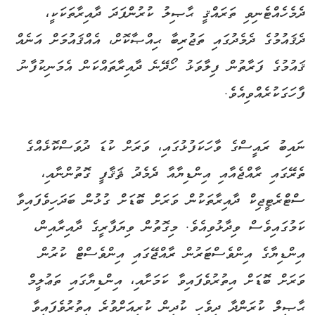
ދެމެހެއްޓެނިވި ތަރައްޤީ ޙާޞިލު ކުރުންފަދަ ދާއިރާތަކަކީ،
ދެޤައުމުގެ ދެމެދުގައި ތަޖުރިބާ ޙިއްޞާކޮށް، އެއްޤައުމަށް އަނެއް
ޤައުމުގެ ފަރާތުން ފިލާވަޅު ހޯދޭނެ ދާއިރާތައްކަން އެމަނިކުފާނު
ފާހަގަކުރެއްވިއެވެ.
ނައިބު ރައީސްގެ ވާހަކަފުޅުގައި، ވަރަށް ކުޑަ ދުވަސްކޮޅެއްގެ
ތެރޭގައި ރާއްޖެއާއި އިންޑިޔާއާ ދެމެދު ޘަޤާފީ ގޮތުންނާއި،
ސްޓްރެޓީޖިކް ދާއިރާތަކުން ވަރަށް ބޮޑަށް ގުޅުން ބަދަހިވެފައިވާ
ކަމުގައިވެސް ވިދާޅުވިއެވެ. މިގޮތުން ވިޔަފާރީގެ ދާއިރާއިން،
އިންޑިޔާގެ އިންވެސްޓަރުން ރާއްޖޭގައި އިންވެސްޓް ކުރުން
ވަރަށް ބޮޑަށް އިތުރުވެފައިވާ ކަމަށާއި، އިންޑިޔާގައި ތަޢުލީމް
ޙާޞިލް ކުރަންދާ ދިވެހި ކުދިން ކުރިއަށްވުރެ އިތުރުވެފައިވާ