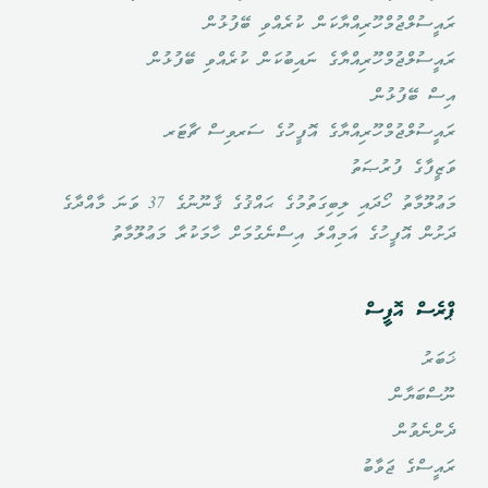
ރައީސުލްޖުމްހޫރިއްޔާކަން ކުރެއްވި ބޭފުޅުން
ރައީސުލްޖުމްހޫރިއްޔާގެ ނައިބުކަން ކުރެއްވި ބޭފުޅުން
އިސް ބޭފުޅުން
ރައީސުލްޖުމްހޫރިއްޔާގެ އޮފީހުގެ ސަރވިސް ޗާޓަރ
ވަޒީފާގެ ފުރުޞަތު
މަޢުލޫމާތު ހޯދައި ލިބިގަތުމުގެ ޙައްޤުގެ ޤާނޫނުގެ 37 ވަނަ މާއްދާގެ
ދަށުން އޮފީހުގެ އަމިއްލަ އިސްނެގުމަށް ހާމަކުރާ މަޢުލޫމާތު
ޕްރެސް އޮފީސް
ޚަބަރު
ނޫސްބަޔާން
ދެންނެވުން
ރައީސްގެ ޖަވާބު