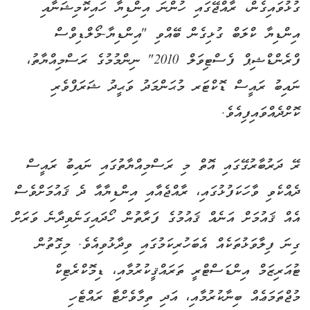
ގުޅުވައިގެން، ރާއްޖޭގައި ހުންނަ އިންޑިޔާ ހައިކޮމިޝަނާއި
އިންޑިޔާ ކްލަބް ގުޅިގެން ބޭއްވި "އިންޑިޔާ-މޯލްޑިވްސް
ފްރެންޑްޝިޕް ފެސްޓިވަލް 2010" ނިންމުމުގެ ރަސްމިއްޔާތު،
ނައިބު ރައީސް ޑޮކްޓަރ މުޙަންމަދު ވަޙީދު ޝަރަފްވެރި
ކޮށްދެއްވައިފިއެވެ.
ރޭ ދަރުބާރުގޭގައި އޮތް މި ރަސްމިއްޔާތުގައި ނައިބު ރައީސް
ދެއްކެވި ވާހަކަފުޅުގައި، ރާއްޖެއާއި އިންޑިޔާއާ ދެ ޤައުމަށްވެސް
އެއް ޤައުމަށް އަނެއް ޤައުމުގެ ފަރާތުން ހޯދައިގަނެވިދާނެ ވަރަށް
ގިނަ ފިލާވަޅުތަކެއް އެބަހުރިކަމުގައި ވިދާޅުވިއެވެ. މިގޮތުން
ޓުއަރިޒަމް އިންޑަސްޓްރީ ތަރައްޤީކުރުމާއި، ޑިމޮކްރެޓިކް
މުޖްތަމަޢެއް ބިނާކުރުމާއި، އަދި ތިމާވެށްޓާ ރައްޓެހި