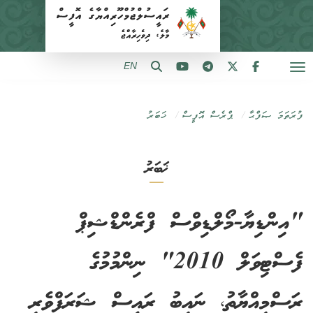
EN
ފުރަތަމަ ޞަފްޙާ
ޕްރެސް އޮފީސް
ޚަބަރު
ޚަބަރު
"އިންޑިޔާ-މޯލްޑިވްސް ފްރެންޑްޝިޕް
ފެސްޓިވަލް 2010" ނިންމުމުގެ
ރަސްމިއްޔާތު، ނައިބު ރައީސް ޝަރަފްވެރި