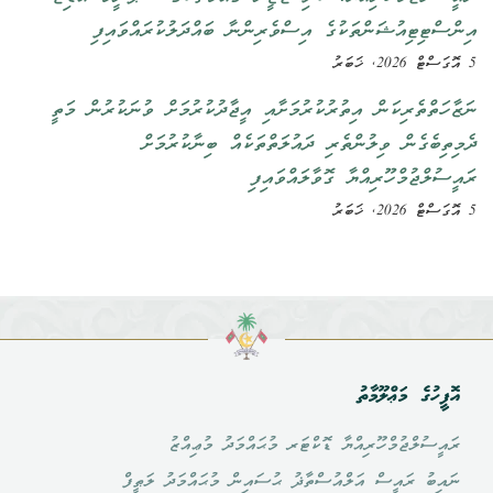
އިންސްޓިޓިއުޝަންތަކުގެ އިސްވެރިންނާ ބައްދަލުކުރައްވައިފި
5 އޮގަސްޓް 2026, ޚަބަރު
ނަޒާހަތްތެރިކަން އިތުރުކުރުމަށާއި އީޖާދުކުރުމަށް ވުނަކުރުން މަތީ
ދެމިތިބެގެން ވިލުންތެރި ދައުލަތްތަކެއް ބިނާކުރުމަށް
ރައީސުލްޖުމްހޫރިއްޔާ ގޮވާލައްވައިފި
5 އޮގަސްޓް 2026, ޚަބަރު
އޮފީހުގެ މަޢްލޫމާތު
ރައީސުލްޖުމްހޫރިއްޔާ ޑޮކްޓަރ މުޙައްމަދު މުޢިއްޒު
ނައިބު ރައީސް އަލްއުސްތާޛު ޙުސައިން މުޙައްމަދު ލަޠީފް