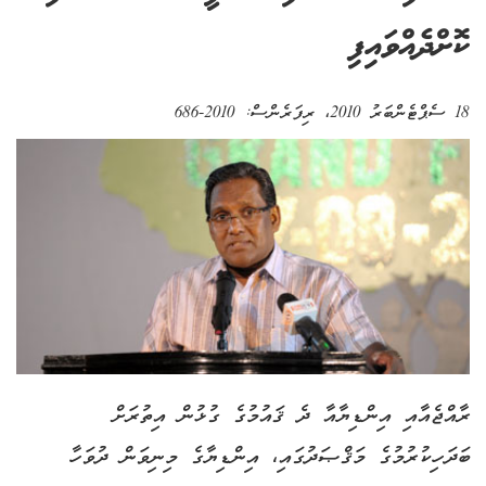
ކޮށްދެއްވައިފި
18 ސެޕްޓެންބަރު 2010
، ރިފަރެންސް:
2010-686
ރާއްޖެއާއި އިންޑިޔާއާ ދެ ޤައުމުގެ ގުޅުން އިތުރަށް
ބަދަހިކުރުމުގެ މަޤްޞަދުގައި، އިންޑިޔާގެ މިނިވަން ދުވަހާ