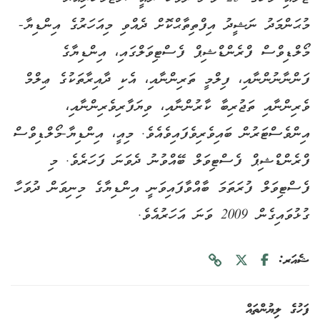
މުޙަންމަދު ނަޝީދު އިފްތިތާޙްކޮށް ދެއްވި މިއަހަރުގެ އިންޑިޔާ-
މޯލްޑިވްސް ފްރެންޑްޝިޕް ފެސްޓިވަލްގައި، އިންޑިޔާގެ
ފަންނާނުންނާއި، ފިލްމީ ތަރިންނާއި، އެކި ދާއިރާތަކުގެ ޢިލްމް
ވެރިންނާއި ތަޖުރިބާ ކާރުންނާއި، ވިޔަފާރިވެރިންނާއި،
އިންވެސްޓަރުން ބައިވެރިވެފައިވެއެވެ. މިއީ، އިންޑިޔާ-މޯލްޑިވްސް
ފްރެންޑްޝިޕް ފެސްޓިވަލް ބޭއްވުނު ދެވަނަ ފަހަރެވެ. މި
ފެސްޓިވަލް ފުރަތަމަ ބާއްވާފައިވަނީ އިންޑިޔާގެ މިނިވަން ދުވަހާ
ގުޅުވައިގެން 2009 ވަނަ އަހަރުއެވެ.
ޝެއަރ:
ފަހުގެ ލިޔުންތައް