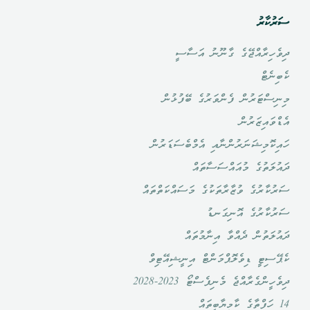
ސަރުކާރު
ދިވެހިރާއްޖޭގެ ގާނޫނު އަސާސީ
ކެބިނެޓް
މިނިސްޓަރުން ފެންވަރުގެ ބޭފުޅުން
އެޑްވައިޒަރުން
ހައިކޮމިޝަނަރުންނާއި އެމްބެސަޑަރުން
ދައުލަތުގެ މުއައްސަސާތައް
ސަރުކާރުގެ ވުޒާރާތަކުގެ މަސައްކަތްތައް
ސަރުކާރުގެ އޮނިގަނޑު
ދައުލަތުން ދެއްވާ އިނާމުތައް
ކެޕޭސިޓީ ޑިވެލޮޕްމަންޓް އިނީޝިއޭޓިވް
ދިވެހީންގެރާއްޖެ މެނިފެސްޓޯ 2023-2028
14 ހަފްތާގެ ކާމިޔާބީތައް