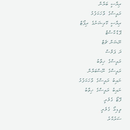
ރިޔާސީ ބަޔާން
ރައީސްގެ ވާހަކަފުޅު
ރިޔާސީ ކޮމިޝަނުގެ ރިޕޯޓް
ޕޮޑްކާސްޓް
ނޭޝަން ޗެޓް
ދަ ޕަލްސް
ރައީސްގެ ޚިތާބު
ރައީސްގެ ނޫސްބަޔާން
ނައިބު ރައީސްގެ ވާހަކަފުޅު
ނައިބު ރައީސްގެ ޚިތާބު
ފޮޓޯ ގެލެރީ
ވީޑިއޯ ގެލެރީ
ސަރުކާރު