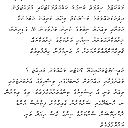
މަރުކަޒުގެ ޚިދުމަތް ރަނގަޅު ކުރެއްވުމަށްޓަކައި މުވައްޒަފުން
އިތުރުކުރެއްވުމުގެ މަސައްކަތް މިހާރު ކުރިއަށް އެބަގެންދާ
ކަމަށާއި މިއަހަރު ނިމުމުގެ ކުރިން މަދުވެގެން 16 ގަޑިއިރަށް،
ޚިދުމަތްދެވޭވަރަށް ޞިއްޙީ މަރުކަޒުގެ ޚިދުމަތްތައް
ޤާއިމްކޮށްދެއްވާނެކަމަށް އެ މަނިކުފާނު ވިދާޅުވިއެވެ.
ރައީސުލްޖުމުހޫރިއްޔާ ޑޮކްޓަރ މުޙައްމަދު މުޢިއްޒު ގެ
ވަޢުދުފުޅާއި އެއްގޮތަށް ހެނބަދޫގައި މިސްކިތެއް އެޅުމަށްޓަކައި
މިއަދު ވަނީ އެ މިސްކިތުގެ ބިންގާއަޅުއްވާފައެވެ. މީގެ އިތުރުން
ނ. ހެނބަދޫގައި ސަރުކާރުން ގާއިމުކުރާ ފިޓްނެސް އެންޑް
ރެކްރިއޭޝަން ސެންޓަރުގެ ބިންގާ ވެސް މިއަދު ވަނީ
އަޅުއްވާފައެވެ.