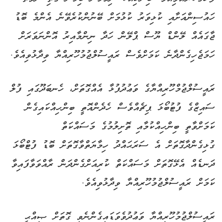
ހައުސިންއަށާއި ކުޅިވަރު ކުޅުމަށް ބޭނުންކުރެވޭނެ އެންމެ ބޮޑު
ޖާގައެއް ލޭންޑް ޔޫސް ޕްލޭން ހަދާ ނިންމާއިރު އޮންނަވަރަށް
ހަމަޖެހިގެންދާނެ ކަމަށްވެސް ރައީސުލްޖުމުހޫރިއްޔާ ވިދާޅުވިއެވެ.
ރައީސުލްޖުމްހޫރިއްޔާގެ ވަޢުދުފުޅާ އެއްގޮތަށް، ހެނބަދޫގައި ފުލް
ސައިޒްގެ ފުޓުބޯޅަ ޕިޗެއްވެސް ހެދެންއޮތީ ބިންހިއްކައިގެން
ކަމަށްވާތީ ބިންހިއްކުމާއި ތޮށިލުމުގެ މަސައްކަތް
ގުޅިގެންދާގޮތަށް އެ ސަރަޙައްދު ހިމާޔަތްވާގޮތަށް ބޮޑު ފުޓްބޯޅަ
ދަނޑެއް އެޅޭގޮތަށް މަސައްކަތް ކުރިއަށްގެންދަން ރާއްވަވާފައިވާ
ކަމަށް ރައީސުލްޖުމުހޫރިއްޔާ ވިދާޅުވިއެވެ.
ރައީސުލްޖުމުހޫރިއްޔާ ވަޢުދުވެވަޑައިގެންނެވި ގޮތަށް ޞިއްޙީ