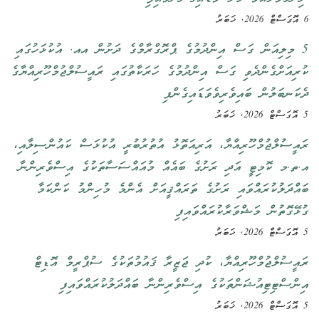
6 އޮގަސްޓް 2026, ޚަބަރު
5 މިލިއަން ގަސް އިންދުމުގެ ޕްރޮގްރާމްގެ ދަށުން އއ. އުކުޅަހުގައި
ކުރިއަށްގެންދެވި ގަސް އިންދުމުގެ ހަރަކާތުގައި ރައީސުލްޖުމްހޫރިއްޔާގެ
ދެކަނބަލުން ބައިވެރިވެވަޑައިގެންފި
5 އޮގަސްޓް 2026, ޚަބަރު
ރައީސުލްޖުމްހޫރިއްޔާ، އަރިއަތޮޅު އުތުރުބުރީ އުކުޅަސް ކައުންސިލާއި،
އ.ތ.މ ކޮމިޓީ އަދި ރަށުގެ ބައެއް މުއައްސަސާތަކުގެ އިސްވެރިންނާ
ބައްދަލުކުރައްވައި ރަށުގެ ތަރައްޤީއަށް އެންމެ މުހިންމު ކަންކަމާ
ގުޅޭގޮތުން މަޝްވަރާކުރައްވައިފި
5 އޮގަސްޓް 2026, ޚަބަރު
ރައީސުލްޖުމްހޫރިއްޔާ، ކުދި ޖަޒީރާ ޤައުމުތަކުގެ ސުޕްރީމް އޮޑިޓް
އިންސްޓިޓިއުޝަންތަކުގެ އިސްވެރިންނާ ބައްދަލުކުރައްވައިފި
5 އޮގަސްޓް 2026, ޚަބަރު