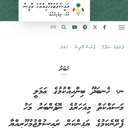
EN
ފުރަތަމަ ޞަފްޙާ
ޕްރެސް އޮފީސް
ޚަބަރު
ޚަބަރު
ނ. ހެނބަދޫ ބިންހިއްކުމުގެ ޢަމަލީ
މަސައްކަތް މިއަހަރުގެ ނޮވެންބަރު މަހު
ފެށޭނެކަމުގެ ޔަޤީންކަން ރައީސުލްޖުމުހޫރިއްޔާ