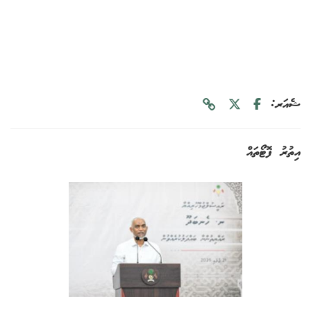
ޝެއަރ:
އިތުރު ފޮޓޯތައް