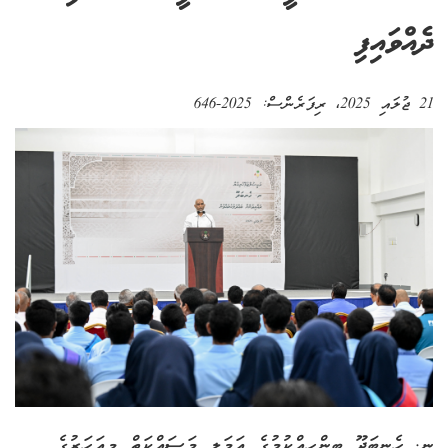
ދެއްވައިފި
21 ޖުލައި 2025
، ރިފަރެންސް:
2025-646
ނ. ހެނބަދޫ ބިންހިއްކުމުގެ ޢަމަލީ މަސައްކަތް މިއަހަރުގެ