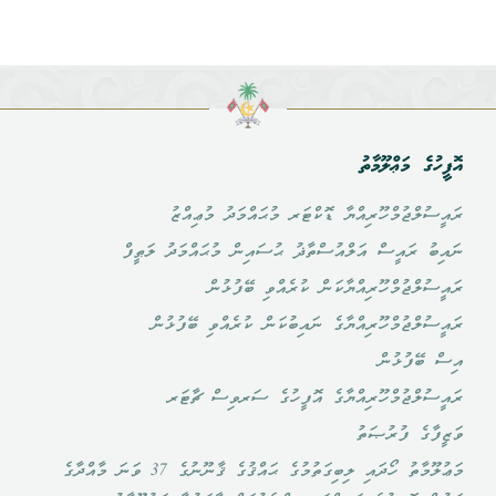
އޮފީހުގެ މަޢްލޫމާތު
ރައީސުލްޖުމްހޫރިއްޔާ ޑޮކްޓަރ މުޙައްމަދު މުޢިއްޒު
ނައިބު ރައީސް އަލްއުސްތާޛު ޙުސައިން މުޙައްމަދު ލަޠީފް
ރައީސުލްޖުމްހޫރިއްޔާކަން ކުރެއްވި ބޭފުޅުން
ރައީސުލްޖުމްހޫރިއްޔާގެ ނައިބުކަން ކުރެއްވި ބޭފުޅުން
އިސް ބޭފުޅުން
ރައީސުލްޖުމްހޫރިއްޔާގެ އޮފީހުގެ ސަރވިސް ޗާޓަރ
ވަޒީފާގެ ފުރުޞަތު
މަޢުލޫމާތު ހޯދައި ލިބިގަތުމުގެ ޙައްޤުގެ ޤާނޫނުގެ 37 ވަނަ މާއްދާގެ