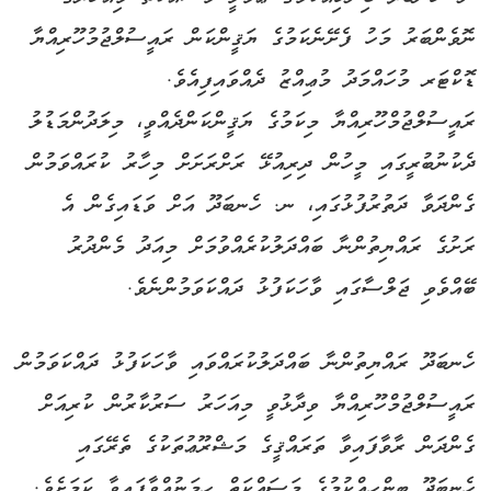
ނޮވެންބަރު މަހު ފެށޭނެކަމުގެ ޔަޤީންކަން ރައީސުލްޖުމުހޫރިއްޔާ
ޑޮކްޓަރ މުހައްމަދު މުޢިއްޒު ދެއްވައިފިއެވެ.
ރައީސުލްޖުމްހޫރިއްޔާ މިކަމުގެ ޔަޤީންކަންދެއްވީ، މިލަދުންމަޑުލު
ދެކުނުބުރީގައި މީހުން ދިރިއުޅޭ ރަށްރަށަށް މިހާރު ކުރައްވަމުން
ގެންދަވާ ދަތުރުފުޅުގައި، ނ. ހެނބަދޫ އަށް ވަޑައިގެން އެ
ރަށުގެ ރައްޔިތުންނާ ބައްދަލުކުރެއްވުމަށް މިއަދު މެންދުރު
ބޭއްވެވި ޖަލްސާގައި ވާހަކަފުޅު ދައްކަވަމުންނެވެ.
ހެނބަދޫ ރައްޔިތުންނާ ބައްދަލުކުރައްވައި ވާހަކަފުޅު ދައްކަވަމުން
ރައީސުލްޖުމްހޫރިއްޔާ ވިދާޅުވީ މިއަހަރު ސަރުކާރުން ކުރިއަށް
ގެންދަން ރާވާފައިވާ ތަރައްޤީގެ މަޝްރޫޢުތަކުގެ ތެރޭގައި
ހެނބަދޫ ބިންހިއްކުމުގެ މަސައްކަތް ހިމަނުއްވާފައިވާ ކަމަށެވެ.