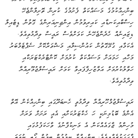
ބިންހިއްކުމުގެ މަސައްކަތް ފެށުމުގެ ކުރިން ތޮށިލާންޖެހޭ
ހިސާބާއިކަނޑާއި ކައިރިވުމުން އިންޖިނިއަރިންގެ ގޮތުން ޑީޓެއިލް
ޑިޒައިނެއް ހެދެންޖެހޭނެ ކަމަށްވެސް ރައީސް ވިދާޅުވިއެވެ.
އެކަމާއި ގުޅޭގޮތުން ކައުންސިލާއި މަޝްވަރާކޮށް ސެޕްޓެމްބަރު
މަހާއި ހަމައަށް މަސައްކަތް ކުރުމަށް ކޮންޓްރެކްޓަރަކާއި
ހަވާލުކުރުމަށް އަމާޒުހިފާފައިވާ ކަމަށް ރައީސުލްޖުމޫރިއްޔާ
ވިދާޅުވިއެވެ.
ރައީސުލްޖުމްހޫރިއްޔާ ވިދާޅުވީ ހެނބަދޫގައި ބިންހިއްކެން އޮތް
އެންމެ ބޮޑުމިނަކީ ހަ ހެކްޓަރުކަށާއި އެއީ ރަށަށް ވަރަށް
މުހިންމު ޖާގައެއްކަން އެ މަނިކުފާނުގެ ވާހަކަފުޅުގައި
ފާހަގަކުރެއްވިއެވެ. ބިންހިއްކާ ނިމުމުން ބިމުން ގޯތި ނުވަތަ