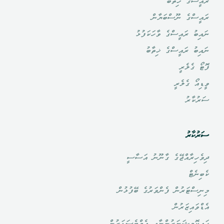
ރައީސްގެ ޚިތާބު
ރައީސްގެ ނޫސްބަޔާން
ނައިބު ރައީސްގެ ވާހަކަފުޅު
ނައިބު ރައީސްގެ ޚިތާބު
ފޮޓޯ ގެލެރީ
ވީޑިއޯ ގެލެރީ
ސަރުކާރު
ސަރުކާރު
ދިވެހިރާއްޖޭގެ ގާނޫނު އަސާސީ
ކެބިނެޓް
މިނިސްޓަރުން ފެންވަރުގެ ބޭފުޅުން
އެޑްވައިޒަރުން
ހައިކޮމިޝަނަރުންނާއި އެމްބެސަޑަރުން