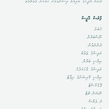
ދަށުން އޮފީހުގެ އަމިއްލަ އިސްނެގުމަށް ހާމަކުރާ މަޢުލޫމާތު
ޕްރެސް އޮފީސް
ޚަބަރު
ނޫސްބަޔާން
ދެންނެވުން
ރައީސްގެ ޖަވާބު
ރިޔާސީ ބަޔާން
ރައީސްގެ ވާހަކަފުޅު
ރިޔާސީ ކޮމިޝަނުގެ ރިޕޯޓް
ޕޮޑްކާސްޓް
ނޭޝަން ޗެޓް
ދަ ޕަލްސް