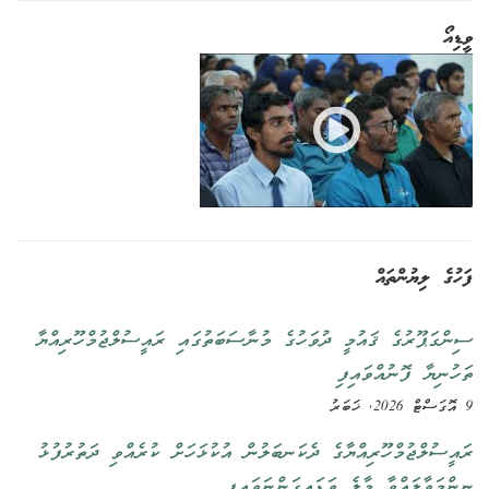
ވީޑިއޯ
ފަހުގެ ލިޔުންތައް
ސިންގަޕޫރުގެ ޤައުމީ ދުވަހުގެ މުނާސަބަތުގައި ރައީސުލްޖުމްހޫރިއްޔާ
ތަހުނިޔާ ފޮނުއްވައިފި
9 އޮގަސްޓް 2026, ޚަބަރު
ރައީސުލްޖުމްހޫރިއްޔާގެ ދެކަނބަލުން އުކުޅަހަށް ކުރެއްވި ދަތުރުފުޅު
ނިންމަވާލައްވާ މާލެ ވަޑައިގަންނަވައިފި