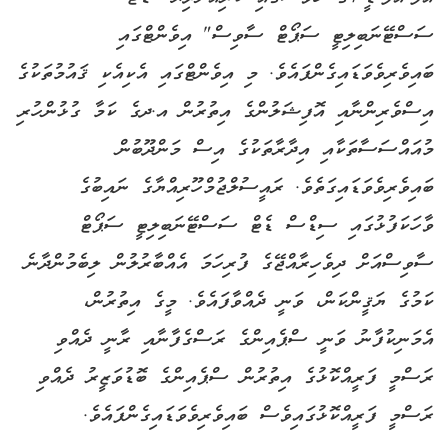
ސަސްޓޭނަބިލިޓީ ސަޕޯޓް ސާވިސް" އިވެންޓްގައި
ބައިވެރިވެވަޑައިގެންފައެވެ. މި އިވެންޓްގައި އެކިއެކި ޤައުމުތަކުގެ
އިސްވެރިންނާއި އޮފިޝަލުންގެ އިތުރުން އ.ދގެ ކަމާ ގުޅުންހުރި
މުއައްސަސާތަކާއި އިދާރާތަކުގެ އިސް މަންދޫބުން
ބައިވެރިވެވަޑައިގަތެވެ. ރައީސުލްޖުމްހޫރިއްޔާގެ ނައިބުގެ
ވާހަކަފުޅުގައި ސިޑްސް ޑެޓް ސަސްޓޭނަބިލިޓީ ސަޕޯޓް
ސާވިސްއަށް ދިވެހިރާއްޖޭގެ ފުރިހަމަ އެއްބާރުލުން ލިބެމުންދާނެ
ކަމުގެ ޔަޤީންކަން، ވަނީ ދެއްވާފައެވެ. މީގެ އިތުރުން،
އެމަނިކުފާނު ވަނީ ސްޕެއިންގެ ރަސްގެފާނާއި ރާނީ ދެއްވި
ރަސްމީ ފަރީއްކޮޅުގެ އިތުރުން ސްޕެއިންގެ ބޮޑުވަޒީރު ދެއްވި
ރަސްމީ ފަރީއްކޮޅުގައިވެސް ބައިވެރިވެވަޑައިގެންފައެވެ.