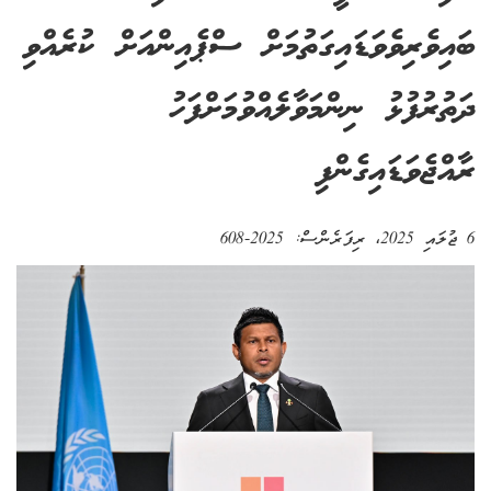
ބައިވެރިވެވަޑައިގަތުމަށް ސްޕެއިންއަށް ކުރެއްވި
ދަތުރުފުޅު ނިންމަވާލެއްވުމަށްފަހު
ރާއްޖެވަޑައިގެންފި
6 ޖުލައި 2025
، ރިފަރެންސް:
2025-608