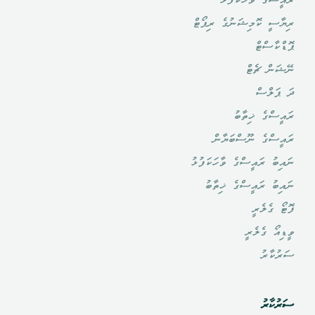
ރައީސްގެ ވާހަކަފުޅު
ރިޔާސީ ކޮމިޝަނުގެ ރިޕޯޓް
ޕޮޑްކާސްޓް
ނޭޝަން ޗެޓް
ދަ ޕަލްސް
ރައީސްގެ ޚިތާބު
ރައީސްގެ ނޫސްބަޔާން
ނައިބު ރައީސްގެ ވާހަކަފުޅު
ނައިބު ރައީސްގެ ޚިތާބު
ފޮޓޯ ގެލެރީ
ވީޑިއޯ ގެލެރީ
ސަރުކާރު
ސަރުކާރު