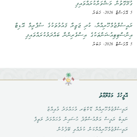
ގުޅޭގޮތުން މަޝްވަރާކުރައްވައިފި
5 އޮގަސްޓް 2026, ޚަބަރު
ރައީސުލްޖުމްހޫރިއްޔާ، ކުދި ޖަޒީރާ ޤައުމުތަކުގެ ސުޕްރީމް އޮޑިޓް
އިންސްޓިޓިއުޝަންތަކުގެ އިސްވެރިންނާ ބައްދަލުކުރައްވައިފި
5 އޮގަސްޓް 2026, ޚަބަރު
އޮފީހުގެ މަޢްލޫމާތު
ރައީސުލްޖުމްހޫރިއްޔާ ޑޮކްޓަރ މުޙައްމަދު މުޢިއްޒު
ނައިބު ރައީސް އަލްއުސްތާޛު ޙުސައިން މުޙައްމަދު ލަޠީފް
ރައީސުލްޖުމްހޫރިއްޔާކަން ކުރެއްވި ބޭފުޅުން