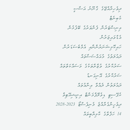
ދިވެހިރާއްޖޭގެ ގާނޫނު އަސާސީ
ކެބިނެޓް
މިނިސްޓަރުން ފެންވަރުގެ ބޭފުޅުން
އެޑްވައިޒަރުން
ހައިކޮމިޝަނަރުންނާއި އެމްބެސަޑަރުން
ދައުލަތުގެ މުއައްސަސާތައް
ސަރުކާރުގެ ވުޒާރާތަކުގެ މަސައްކަތްތައް
ސަރުކާރުގެ އޮނިގަނޑު
ދައުލަތުން ދެއްވާ އިނާމުތައް
ކެޕޭސިޓީ ޑިވެލޮޕްމަންޓް އިނީޝިއޭޓިވް
ދިވެހީންގެރާއްޖެ މެނިފެސްޓޯ 2023-2028
14 ހަފްތާގެ ކާމިޔާބީތައް