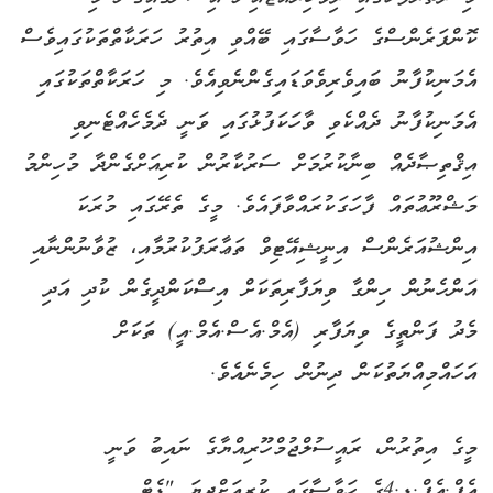
ކޮންފަރެންސްގެ ހަވާސާގައި ބޭއްވި އިތުރު ހަރަކާތްތަކުގައިވެސް
އެމަނިކުފާނު ބައިވެރިވެވަޑައިގެންނެވިއެވެ. މި ހަރަކާތްތަކުގައި
އެމަނިކުފާނު ދެއްކެވި ވާހަކަފުޅުގައި ވަނީ ދެމެހެއްޓެނިވި
އިޤްތިޞާދެއް ބިނާކުރުމަށް ސަރުކާރުން ކުރިއަށްގެންދާ މުހިންމު
މަޝްރޫޢުތައް ފާހަގަކުރައްވާފައެވެ. މީގެ ތެރޭގައި މުރަކަ
އިންޝުއަރެންސް އިނީޝިއޭޓިވް ތަޢާރަފުކުރުމާއި، ޒުވާނުންނާއި
އަންހެނުން ހިންގާ ވިޔަފާރިތަކަށް އިސްކަންދީގެން ކުދި އަދި
މެދު ފަންތީގެ ވިޔަފާރި (އެމް.އެސް.އެމް.އީ) ތަކަށް
އަހައްމިއްޔަތުކަން ދިނުން ހިމެނެއެވެ.
މީގެ އިތުރުން، ރައީސުލްޖުމްހޫރިއްޔާގެ ނައިބު ވަނީ
އެފް.އެފް.ޑީ.4ގެ ހަވާސާގައި ކުރިއަށްދިޔަ "ޑެޓް