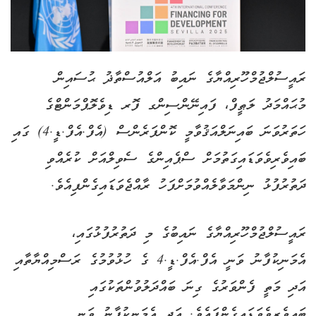
ރައީސުލްޖުމްހޫރިއްޔާގެ ނައިބު އަލްއުސްތާޛު ޙުސައިން
މުޙައްމަދު ލަޠީފް، ފައިނޭންސިންގ ފޮރ ޑިވެލޮޕްމަންޓްގެ
ހަތަރުވަނަ ބައިނަލްއަޤުވާމީ ކޮންފަރެންސް (އެފް.އެފް.ޑީ.4) ގައި
ބައިވެރިވެވަޑައިގަތުމަށް ސްޕެއިންގެ ސެވިލްއަށް ކުރެއްވި
ދަތުރުފުޅު ނިންމަވާލެއްވުމަށްފަހު ރާއްޖެވަޑައިގެންފިއެވެ.
ރައީސުލްޖުމްހޫރިއްޔާގެ ނައިބުގެ މި ދަތުރުފުޅުގައި،
އެމަނިކުފާނު ވަނީ އެފް.އެފް.ޑީ.4 ގެ ހުޅުވުމުގެ ރަސްމިއްޔާތާއި
އަދި މަތީ ފެންވަރުގެ ގިނަ ބައްދަލުވުންތަކުގައި
ބައިވެރިވެވަޑައިގެންފައެވެ. އަދި އެމަނިކުފާނު ވަނީ