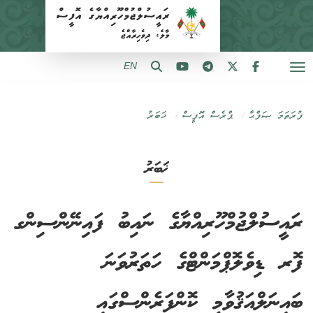
EN
ފުރަތަމަ ޞަފްޙާ
ޕްރެސް އޮފީސް
ޚަބަރު
ޚަބަރު
ރައީސުލްޖުމްހޫރިއްޔާގެ ނައިބު ފައިނޭންސިންގ
ފޮރ ޑިވެލޮޕްމަންޓްގެ ހަތަރުވަނަ
ބައިނަލްއަޤުވާމީ ކޮންފަރެންސްގައި