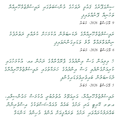
ސިންގަޕޫރުގެ ޤައުމީ ދުވަހުގެ މުނާސަބަތުގައި ރައީސުލްޖުމްހޫރިއްޔާ
ތަހުނިޔާ ފޮނުއްވައިފި
9 އޮގަސްޓް 2026, ޚަބަރު
ރައީސުލްޖުމްހޫރިއްޔާގެ ދެކަނބަލުން އުކުޅަހަށް ކުރެއްވި ދަތުރުފުޅު
ނިންމަވާލައްވާ މާލެ ވަޑައިގަންނަވައިފި
6 އޮގަސްޓް 2026, ޚަބަރު
5 މިލިއަން ގަސް އިންދުމުގެ ޕްރޮގްރާމްގެ ދަށުން އއ. އުކުޅަހުގައި
ކުރިއަށްގެންދެވި ގަސް އިންދުމުގެ ހަރަކާތުގައި ރައީސުލްޖުމްހޫރިއްޔާގެ
ދެކަނބަލުން ބައިވެރިވެވަޑައިގެންފި
5 އޮގަސްޓް 2026, ޚަބަރު
ރައީސުލްޖުމްހޫރިއްޔާ، އަރިއަތޮޅު އުތުރުބުރީ އުކުޅަސް ކައުންސިލާއި،
އ.ތ.މ ކޮމިޓީ އަދި ރަށުގެ ބައެއް މުއައްސަސާތަކުގެ އިސްވެރިންނާ
ބައްދަލުކުރައްވައި ރަށުގެ ތަރައްޤީއަށް އެންމެ މުހިންމު ކަންކަމާ