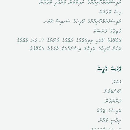
ރައީސުލްޖުމްހޫރިއްޔާގެ ނައިބުކަން ކުރެއްވި ބޭފުޅުން
އިސް ބޭފުޅުން
ރައީސުލްޖުމްހޫރިއްޔާގެ އޮފީހުގެ ސަރވިސް ޗާޓަރ
ވަޒީފާގެ ފުރުޞަތު
މަޢުލޫމާތު ހޯދައި ލިބިގަތުމުގެ ޙައްޤުގެ ޤާނޫނުގެ 37 ވަނަ މާއްދާގެ
ދަށުން އޮފީހުގެ އަމިއްލަ އިސްނެގުމަށް ހާމަކުރާ މަޢުލޫމާތު
ޕްރެސް އޮފީސް
ޚަބަރު
ނޫސްބަޔާން
ދެންނެވުން
ރައީސްގެ ޖަވާބު
ރިޔާސީ ބަޔާން