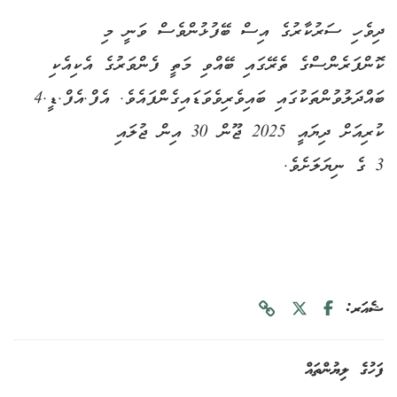
ދިވެހި ސަރުކާރުގެ އިސް ބޭފުޅުންވެސް ވަނީ މި
ކޮންފަރެންސްގެ ތެރޭގައި ބޭއްވި މަތީ ފެންވަރުގެ އެކިއެކި
ބައްދަލުވުންތަކުގައި ބައިވެރިވެވަޑައިގެންފައެވެ. އެފް.އެފް.ޑީ.4
ކުރިއަށް ދިޔައީ 2025 ޖޫން 30 އިން ޖުލައި
3 ގެ ނިޔަލަށެވެ.
ޝެއަރ:
ފަހުގެ ލިޔުންތައް