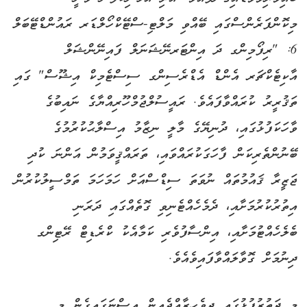
މިކޮންފަރެންސްގައި ބޭއްވި މަލްޓި-ސްޓޭކްހޯލްޑަރ ރައުންޑްޓޭބަލް
6: "ރިފޯމިންގ ދަ އިންޓަރނޭޝަނަލް ފައިނޭންޝަލް
އާކިޓެކްޗަރ އެންޑް އެޑްރެސިންގ ސިސްޓެމިކް އިޝޫސް" ގައި
ތަޤުރީރު ކުރައްވާފައެވެ. ރައީސުލްޖުމްހޫރިއްޔާގެ ނައިބުގެ
ވާހަކަފުޅުގައި، ދުނިޔޭގެ މާލީ ނިޒާމު އިސްލާޙުކުރުމުގެ
ބޭނުންތެރިކަން ފާހަގަކުރައްވައި، ތަރައްޤީވަމުން އަންނަ ކުދި
ޖަޒީރާ ޤައުމުތައް ނުވަތަ ސިޑްސްއަށް ހަމަހަމަ ތަމްސީލުކުރުން
އިތުރުކުރުމަށާއި، ދެމެހެއްޓެނިވި ގޮތެއްގައި ދަރަނި
ބެލެހެއްޓުމަށާއި، އިންސާފުވެރި ކަމާއެކު ކްރެޑިޓް ރޭޓިންގ
ދިނުމަށް ގޮވާލައްވާފައިވެއެވެ.
މި ދަތުރުފުޅުގައި ދިވެހިރާއްޖެއިން އިސްނަގައިގެން މި