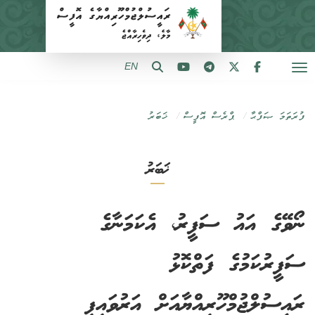
EN
ފުރަތަމަ ޞަފްޙާ
ޕްރެސް އޮފީސް
ޚަބަރު
ޚަބަރު
ނޯވޭގެ އައު ސަފީރު، އެކަމަނާގެ
ސަފީރުކަމުގެ ފަތްކޮޅު
ރައީސުލްޖުމްހޫރިއްޔާއަށް އަރުވައިފި