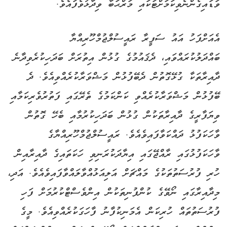
ވަޑައިގެންނެވިކަމަށްޓަކައި މަރްޙަބާ ވިދާޅުވެފައެވެ.
އެއަށްފަހު އައު ސަފީރާ ރައީސުލްޖުމްހޫރިއްޔާ
ބައްދަލުކުރައްވައި، ދެޤައުމުގެ ގުޅުން އިތުރަށް ބަދަހިކުރެވިދާނެ
ދާއިރާތަކާ ގުޅޭގޮތުން ދެބޭފުޅުން މަޝްވަރާކުރެއްވިއެވެ. ދެ
ބޭފުޅުން މަޝްވަރާކުރެއްވި ކަންކަމުގެ ތެރޭގައި ފަތުރުވެރިކަމާއި
ވިޔަފާރީގެ ދާއިރާތަކުން ގުޅުން ބަދަހިކުރުމާއި ބެހޭ ގޮތުން
ވާހަކަފުޅު ދައްކަވާފައިވެއެވެ. ރައީސުލްޖުމްހޫރިއްޔާގެ
ވާހަކަފުޅުގައި ރާއްޖޭގައި އިޔާދަކުރަނިވި ހަކަތައިގެ ދާއިރާއިން
ހުރި ފުރުސަތުތަކުގެ މައްޗަށް އަލިއަޅުއްވާލައްވާފައިވެއެވެ. އަދި،
މިދާއިރާގައި ނޯވޭގެ ކުންފުނިތަކުން އިންވެސްޓްކުރުމަށް ފަހި
ފުރުސަތުތައް ހުރިކަން އެމަނިކުފާނު ފާހަގަކުރެއްވިއެވެ. މީގެ