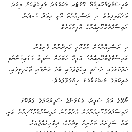
ރައީސުލްޖުމްހޫރިއްޔާ ޑޮކްޓަރ މުޙައްމަދު މުޢިއްޒުއަށް މިއަދު
އަރުވައިފިއެވެ. މި ރަސްމިއްޔާތު އޮތީ މިއަދު ހެނދުނު
ރައީސުލްޖުމްހޫރިއްޔާގެ އޮފީހުގައެވެ.
މި ރަސްމިއްޔާތަށް ޖުމްހޫރީ މައިދާނުން ފެށިގެން
ރައީސުލްޖުމްހޫރިއްޔާގެ އޮފީހާ ހަމައަށް ސަފީރު ވަޑައިގެންނެވީ
ހަތްކޮޅުގައި ރަސްމީ އިއްޒަތުގައި ބެރު ދުންމާރި ތާޅަފިލީގައި،
ހެވިކަމުގެ ލަޝްކަރާއެކު ހިންގަވާފައެވެ.
ނޯވޭގެ އައު ސަފީރު، އެކަމަނާގެ ސަފީރުކަމުގެ ފަތްކޮޅު
ރައީސުލްޖުމްހޫރިއްޔާއަށް އެރުވުމުން ރައީސުލްޖުމްހޫރިއްޔާ ވަނީ
އައު ސަފީރަށް ތަހުނިޔާ ވިދާޅުވެ، ދިވެހިރާއްޖެއަށް