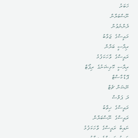
ޚަބަރު
ނޫސްބަޔާން
ދެންނެވުން
ރައީސްގެ ޖަވާބު
ރިޔާސީ ބަޔާން
ރައީސްގެ ވާހަކަފުޅު
ރިޔާސީ ކޮމިޝަނުގެ ރިޕޯޓް
ޕޮޑްކާސްޓް
ނޭޝަން ޗެޓް
ދަ ޕަލްސް
ރައީސްގެ ޚިތާބު
ރައީސްގެ ނޫސްބަޔާން
ނައިބު ރައީސްގެ ވާހަކަފުޅު