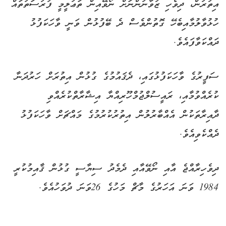
އިތުރުން، ދިވެހި ޒުވާނުންނަށް ނޯވޭއިން ތަޢުލީމީ ފުރުސަތުތައް
ހުޅުވާލުމާއިބެހޭ ގޮތުންވެސް ދެ ބޭފުޅުން ވަނީ ވާހަކަފުޅު
ދައްކަވާފައެވެ.
ސަފީރުގެ ވާހަކަފުޅުގައި، ދެޤައުމުގެ ގުޅުން އިތުރަށް ހަރުދަނާ
ކުރެއްވުމާއި، ރައީސުލްޖުމްހޫރިއްޔާ އިޝާރާތްކުރެއްވި
ދާއިރާތަކުން އެއްބާރުލުން އިތުރުކުރުމުގެ މައްޗަށް ވާހަކަފުޅު
ދެއްކެވިއެވެ.
ދިވެހިރާއްޖެ އާއި ނޯވޭއާއި ދެމެދު ސިޔާސީ ގުޅުން ޤާއިމުކުރީ
1984 ވަނަ އަހަރުގެ މާޗް މަހުގެ 26ވަނަ ދުވަހުއެވެ.