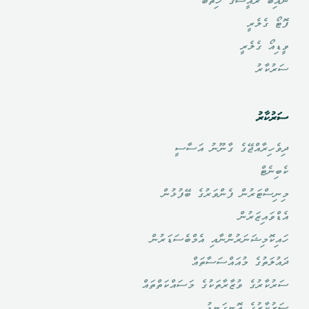
ނައިބު ރައީސްގެ ޚިތާބު
ފޮޓޯ ގެލެރީ
ވީޑިއޯ ގެލެރީ
ސަރުކާރު
ސަރުކާރު
ދިވެހިރާއްޖޭގެ ގާނޫނު އަސާސީ
ކެބިނެޓް
މިނިސްޓަރުން ފެންވަރުގެ ބޭފުޅުން
އެޑްވައިޒަރުން
ހައިކޮމިޝަނަރުންނާއި އެމްބެސަޑަރުން
ދައުލަތުގެ މުއައްސަސާތައް
ސަރުކާރުގެ ވުޒާރާތަކުގެ މަސައްކަތްތައް
ސަރުކާރުގެ އޮނިގަނޑު