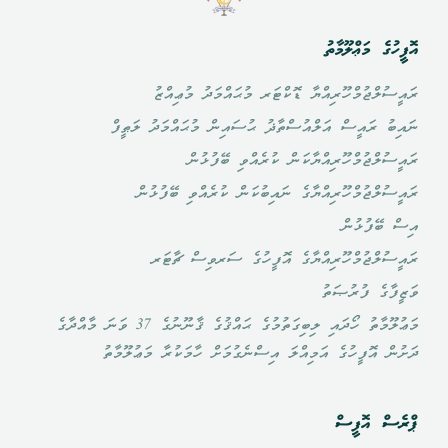
އޮފީހުގެ މަޢްލޫމާތު
ރައީސުލްޖުމްހޫރިއްޔާ ޑޮކްޓަރ މުޙައްމަދު މުޢިއްޒު
ނައިބު ރައީސް އަލްއުސްތާޛު ޙުސައިން މުޙައްމަދު ލަޠީފް
ރައީސުލްޖުމްހޫރިއްޔާކަން ކުރެއްވި ބޭފުޅުން
ރައީސުލްޖުމްހޫރިއްޔާގެ ނައިބުކަން ކުރެއްވި ބޭފުޅުން
އިސް ބޭފުޅުން
ރައީސުލްޖުމްހޫރިއްޔާގެ އޮފީހުގެ ސަރވިސް ޗާޓަރ
ވަޒީފާގެ ފުރުޞަތު
މަޢުލޫމާތު ހޯދައި ލިބިގަތުމުގެ ޙައްޤުގެ ޤާނޫނުގެ 37 ވަނަ މާއްދާގެ
ދަށުން އޮފީހުގެ އަމިއްލަ އިސްނެގުމަށް ހާމަކުރާ މަޢުލޫމާތު
ޕްރެސް އޮފީސް