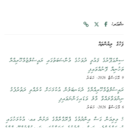
ޝެއަރ:
ފަހުގެ ލިޔުންތައް
ސިންގަޕޫރުގެ ޤައުމީ ދުވަހުގެ މުނާސަބަތުގައި ރައީސުލްޖުމްހޫރިއްޔާ
ތަހުނިޔާ ފޮނުއްވައިފި
9 އޮގަސްޓް 2026, ޚަބަރު
ރައީސުލްޖުމްހޫރިއްޔާގެ ދެކަނބަލުން އުކުޅަހަށް ކުރެއްވި ދަތުރުފުޅު
ނިންމަވާލައްވާ މާލެ ވަޑައިގަންނަވައިފި
6 އޮގަސްޓް 2026, ޚަބަރު
5 މިލިއަން ގަސް އިންދުމުގެ ޕްރޮގްރާމްގެ ދަށުން އއ. އުކުޅަހުގައި