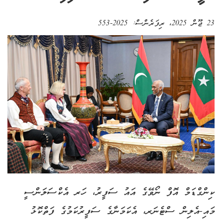
23 ޖޫން 2025
، ރިފަރެންސް:
2025-553
ކިންގްޑަމް އޮފް ނޯވޭގެ އައު ސަފީރު، ހަރ އެކްސަލަންސީ
މައި-އެލިން ސްޓެނަރ، އެކަމަނާގެ ސަފީރުކަމުގެ ފަތްކޮޅު