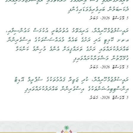
ކުރިއަށްގެންދެވި ގަސް އިންދުމުގެ ހަރަކާތުގައި ރައީސުލްޖުމްހޫރިއްޔާގެ
ދެކަނބަލުން ބައިވެރިވެވަޑައިގެންފި
5 އޮގަސްޓް 2026, ޚަބަރު
ރައީސުލްޖުމްހޫރިއްޔާ، އަރިއަތޮޅު އުތުރުބުރީ އުކުޅަސް ކައުންސިލާއި،
އ.ތ.މ ކޮމިޓީ އަދި ރަށުގެ ބައެއް މުއައްސަސާތަކުގެ އިސްވެރިންނާ
ބައްދަލުކުރައްވައި ރަށުގެ ތަރައްޤީއަށް އެންމެ މުހިންމު ކަންކަމާ
ގުޅޭގޮތުން މަޝްވަރާކުރައްވައިފި
5 އޮގަސްޓް 2026, ޚަބަރު
ރައީސުލްޖުމްހޫރިއްޔާ، ކުދި ޖަޒީރާ ޤައުމުތަކުގެ ސުޕްރީމް އޮޑިޓް
އިންސްޓިޓިއުޝަންތަކުގެ އިސްވެރިންނާ ބައްދަލުކުރައްވައިފި
5 އޮގަސްޓް 2026, ޚަބަރު