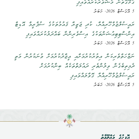
ގުޅޭގޮތުން މަޝްވަރާކުރައްވައިފި
5 އޮގަސްޓް 2026, ޚަބަރު
ރައީސުލްޖުމްހޫރިއްޔާ، ކުދި ޖަޒީރާ ޤައުމުތަކުގެ ސުޕްރީމް އޮޑިޓް
އިންސްޓިޓިއުޝަންތަކުގެ އިސްވެރިންނާ ބައްދަލުކުރައްވައިފި
5 އޮގަސްޓް 2026, ޚަބަރު
ނަޒާހަތްތެރިކަން އިތުރުކުރުމަށާއި އީޖާދުކުރުމަށް ވުނަކުރުން މަތީ
ދެމިތިބެގެން ވިލުންތެރި ދައުލަތްތަކެއް ބިނާކުރުމަށް
ރައީސުލްޖުމްހޫރިއްޔާ ގޮވާލައްވައިފި
5 އޮގަސްޓް 2026, ޚަބަރު
އޮފީހުގެ މަޢްލޫމާތު