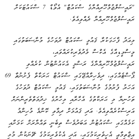
"ރައީސުލްޖުމްހޫރިއްޔާގެ ސްކައުޓް" އެވޯޑް 7 ސްކައުޓަކަށް
ރައީސުލްޖުމްހޫރިއްޔާ ދެއްވިއެވެ.
މިއަދު ފާހަގަކުރާ ޤައުމީ ސްކައުޓް ދުވަހުގެ މުނާސަބަތުގައި
މީސްމީޑިއާގެ އެކްސް މެދުވެރިކުރައްވައި،
ރައީސުލްޖުމްހޫރިއްޔާގެ ރަސްމީ އެކައުންޓުން ކުރެއްވި
ޕޯސްޓެއްގައި، ދިވެހިރާއްޖޭގައި ސްކައުޓް ޙަރަކާތް ފެށުނުތާ 69
އަހަރު ފުރުމުގެ މުނާސަބަތުގައި، ޤައުމީ ސްކައުޓް ދުވަހުގެ
ތަހުނިޔާ މި ޙަރަކާތުގެ އެހާރާއި މިހާރުގެ ޚިދުމަތްތެރީންނަށް
އަރިސްކުރެއްވިއެވެ. އަދި ޤައުމަށް ދިމާވި ކޮންމެ މުހިންމު
ކަމެއްގައި ސްކައުޓުން އަބަދުވެސް ތިބެނީ ތައްޔާރަށް ކަމަށާއި
އިޖްތިމާޢީ އެހީތެރިކަމުގައި، އަދި އެކުވެރިކަމުގެ ޗޭނަކުން މުޅި