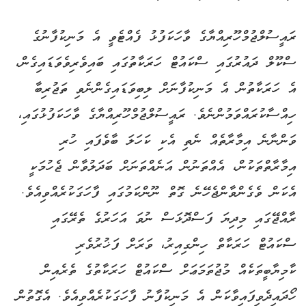
ރައީސުލްޖުމްހޫރިއްޔާގެ ވާހަކަފުޅު ފެއްޓެވީ އެ މަނިކުފާނުގެ
ސްކޫލް ދައުރުގައި ސްކައުޓް ހަރަކާތުގައި ބައިވެރިވެވަޑައިގެން،
އެ ހަރަކާތުން އެ މަނިކުފާނަށް ލިބިވަޑައިގެންނެވި ތަޖުރިބާ
ހިއްސާކުރައްވަމުންނެވެ. ރައީސުލްޖުމްހޫރިއްޔާގެ ވާހަކަފުޅުގައި،
ވަންނާނެ އިމާރާތެއް ނެތި އެކި ކަހަލަ ބާވެފައި ހުރި
އިމާރާތްތަކުން، އެއްތަނުން އަނެއްތަނަށް ބަދަލުވާން ޖެހުމަކީ
އެކަން ވެގެންވާންޖެހޭނެ ގޮތް ނޫންކަމުގައި ފާހަގަކުރެއްވިއެވެ.
ރާއްޖޭގައި މިދިޔަ ފަސްދޮޅަސް ނުވަ އަހަރުގެ ތެރޭގައި
ސްކައުޓް ހަރަކާތް ހިންގިއިރު، ވަރަށް ފަޚުރުވެރި
ކާމިޔާބީތަކެއް މުޖުތަމަޢަށް ސްކައުޓް ހަރަކާތުގެ ތެރެއިން
ހޯދައިދެވިފައިވާކަން އެ މަނިކުފާނު ފާހަގަކުރެއްވިއެވެ. އެގޮތުން