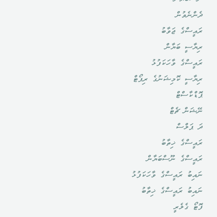
ދެންނެވުން
ރައީސްގެ ޖަވާބު
ރިޔާސީ ބަޔާން
ރައީސްގެ ވާހަކަފުޅު
ރިޔާސީ ކޮމިޝަނުގެ ރިޕޯޓް
ޕޮޑްކާސްޓް
ނޭޝަން ޗެޓް
ދަ ޕަލްސް
ރައީސްގެ ޚިތާބު
ރައީސްގެ ނޫސްބަޔާން
ނައިބު ރައީސްގެ ވާހަކަފުޅު
ނައިބު ރައީސްގެ ޚިތާބު
ފޮޓޯ ގެލެރީ