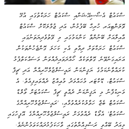
ސްކައުޓް އެސޯސިއޭޝަނާއި ސްކައުޓް ހަރަކާތުގައި އުޅޭ
ވޮލަންޓިއަރ ހުރިހާ ބޭފުޅުން، އަދި ޖުމްލަކޮށް ސްކައުޓް
އާއިލާއަށް ބޭނުންވާ ކަންކަމުގައި މި ވޭތުވެދިޔަތަނުގައި
ސްކައުޓް ހަރަކާތަށް ދިމާވި އެކި ކަހަލަ ގޮންޖެހުންތަކުން
އަރައިގަނެވޭނެ ގޮތްތަކެއް ހޯއްދަވައިދެއްވަން މަސައްކަތްޕުޅު
ކުރައްވާނެކަމުގެ ޔަޤީންކަން ރައީސުލްޖުމްހޫރިއްޔާ އަދި ޗީފް
ސްކައުޓް، ޑޮކްޓަރ މުޙައްމަދު މުޢިއްޒު ދެއްވައިފިއެވެ. އެ
މަނިކުފާނު މި ޔަޤީންކަން ދެއްވީ ޗީފް ސްކައުޓަށް ވޯލްޑް
ސްކައުޓް ބެޖް ހަވާލުކުރެއްވުމާއި، 'ރައީސުލްޖުމްހޫރިއްޔާގެ
ސްކައުޓް' އެވޯޑް ދެއްވުމަށް ރައީސުލްޖުމްހޫރިއްޔާގެ އޮފީހުގައި
މިއަދު ބޭއްވި ރަސްމިއްޔާތުގައި ވާހަކަފުޅުދައްކަވަމުންނެވެ.