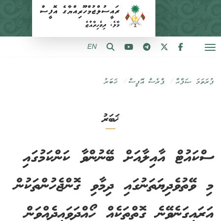
EN
ފުރަތަމަ ޞަފްޙާ
ޕްރެސް އޮފީސް
ޚަބަރު
ޚަބަރު
ސްކައުޓް އާއިލާއަށް ބޭނުންވާ ކަންކަމުގައި
މި ވޭތުވެދިޔަތަނުގައި ދިމާވި ގޮންޖެހުންތަކުން
އަރައިގަނެވޭނެ ގޮތްތަކެއް ހޯއްދަވައިދެއްވަން