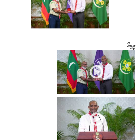
ވީޑިއޯ