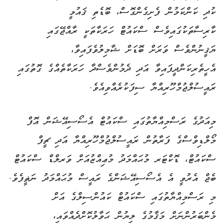
ކުދި ކަންކަމުން ފެށިގެންގޮސް، ބޮޑެތި ޤައުމީ
ކާރިސާތަކުގައިވެސް ސްކައުޓް ހަރަކާތަކީ ރާއްޖޭގައި
ޔަޤީނުންވެސް ވަރަށް ބޮޑަށް ޝާމިލުވެފައިވާ،
އެހީތެރިކަންދީފައިވާ އަދި ދެމުންވެސްދާ ހަރަކާތެއްގެ ގޮތުގައި
ރައީސުލްޖުމްހޫރިއްޔާ ސިފަކުރެއްވިއެވެ.
މިއަދުގެ ރަސްމިއްޔާތުގައި ސްކައުޓް އެސޯސިއޭޝަން އޮފް
މޯލްޑިވްސްގެ ފަރާތުން ރައީސުލްޖުމްހޫރިއްޔާ އަދި ޗީފް
ސްކައުޓް، ޑޮކްޓަރ މުޙައްމަދު މުޢިއްޒުއަށް ވަރލްޑް ސްކައުޓް
ބެޖް އެރުވީ އެ އެސޯސިއޭޝަންގެ ރައީސް މުޙައްމަދު ނަޡީފެވެ.
މި ރަސްމިއްޔާތުގައި ސްކައުޓް ކައުންސިލްގެ އަށް
މެންބަރުންނަށް މަޤާމުގެ ލިޔުން ޙަވާލުކޮށްދެއްވައި،