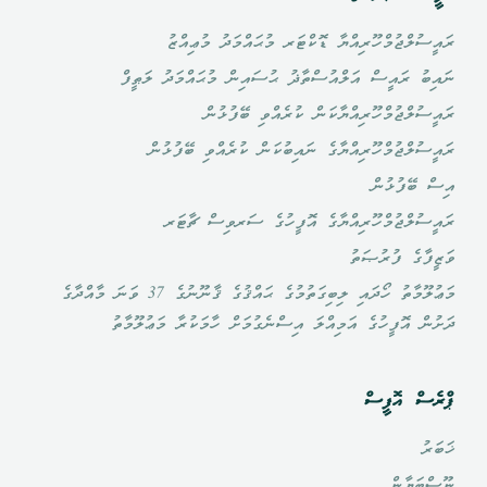
ރައީސުލްޖުމްހޫރިއްޔާ ޑޮކްޓަރ މުޙައްމަދު މުޢިއްޒު
ނައިބު ރައީސް އަލްއުސްތާޛު ޙުސައިން މުޙައްމަދު ލަޠީފް
ރައީސުލްޖުމްހޫރިއްޔާކަން ކުރެއްވި ބޭފުޅުން
ރައީސުލްޖުމްހޫރިއްޔާގެ ނައިބުކަން ކުރެއްވި ބޭފުޅުން
އިސް ބޭފުޅުން
ރައީސުލްޖުމްހޫރިއްޔާގެ އޮފީހުގެ ސަރވިސް ޗާޓަރ
ވަޒީފާގެ ފުރުޞަތު
މަޢުލޫމާތު ހޯދައި ލިބިގަތުމުގެ ޙައްޤުގެ ޤާނޫނުގެ 37 ވަނަ މާއްދާގެ
ދަށުން އޮފީހުގެ އަމިއްލަ އިސްނެގުމަށް ހާމަކުރާ މަޢުލޫމާތު
ޕްރެސް އޮފީސް
ޚަބަރު
ނޫސްބަޔާން