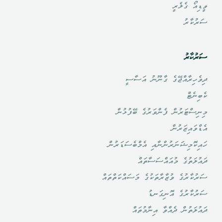
ވީޑިއޯ ގެލެރީ
ސަރުކާރު
ސަރުކާރު
ދިވެހިރާއްޖޭގެ ގާނޫނު އަސާސީ
ކެބިނެޓް
މިނިސްޓަރުން ފެންވަރުގެ ބޭފުޅުން
އެޑްވައިޒަރުން
ހައިކޮމިޝަނަރުންނާއި އެމްބެސަޑަރުން
ދައުލަތުގެ މުއައްސަސާތައް
ސަރުކާރުގެ ވުޒާރާތަކުގެ މަސައްކަތްތައް
ސަރުކާރުގެ އޮނިގަނޑު
ދައުލަތުން ދެއްވާ އިނާމުތައް