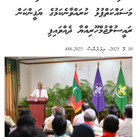
މަސައްކަތްޕުޅު ކުރައްވާނެކަމުގެ ޔަޤީންކަން
ރައީސުލްޖުމްހޫރިއްޔާ ދެއްވައިފި
30 މޭ 2025
، ރިފަރެންސް:
2025-486