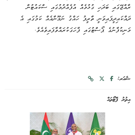
ރާއްޖޭގައި ބަދަހި ގުޅުމެއް އުފެއްދުމުގައި ސްކައުޓުން
ދައްކައިދީފައިވަނީ ތާރީފު ހައްގު ނަމޫނާއެއް ކަމުގައި އެ
މަނިކުފާނުގެ ޕޯސްޓުގައި ފާހަގަކުރައްވާފައިވެއެވެ.
ޝެއަރ:
އިތުރު ފޮޓޯތައް