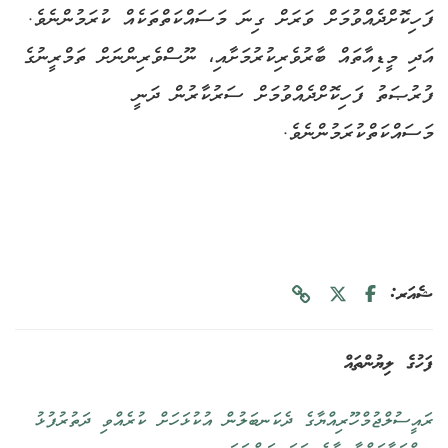
ފަހިކޮށްދެއްވުމަށް ވަރަށް ގިނަ މަސައްކަތްތަކެއް ކުރަމުންނެވެ.
އަދި މީޑިއާތައް ބާރުވެރިކުރުމަށާއި، ނޫސްވެރިންނަށް ތަމްރީނުގެ
ފުރުޞަތު ފަހިކޮށްދެއްވުމަށް ސަރުކާރުން ދަނީ
މަސައްކަތްކުރަމުންނެވެ.
ޝެއަރ:
ފަހުގެ ލިޔުންތައް
ރައީސުލްޖުމްހޫރިއްޔާގެ ދެކަނބަލުން އުކުޅަހަށް ކުރެއްވި ދަތުރުފުޅު