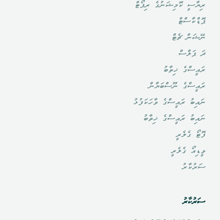
ރިޔާސީ ކޮމިޝަނުގެ ރިޕޯޓް
ޕޮޑްކާސްޓް
ނޭޝަން ޗެޓް
ދަ ޕަލްސް
ރައީސްގެ ޚިތާބު
ރައީސްގެ ނޫސްބަޔާން
ނައިބު ރައީސްގެ ވާހަކަފުޅު
ނައިބު ރައީސްގެ ޚިތާބު
ފޮޓޯ ގެލެރީ
ވީޑިއޯ ގެލެރީ
ސަރުކާރު
ސަރުކާރު