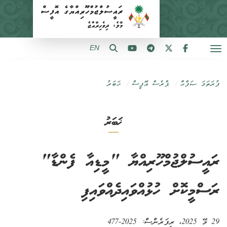
EN
ފުރަތަމަ ޞަފްޙާ
ޕްރެސް އޮފީސް
ޚަބަރު
ޚަބަރު
ރައީސުލްޖުމްހޫރިއްޔާ "މީޑިއާ ފެންޑާ"
ރަސްމީކޮށް ހުޅުއްވައިދެއްވައިފި
29 މޭ 2025
، ރިފަރެންސް:
2025-477