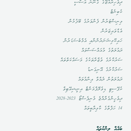
ދިވެހިރާއްޖޭގެ ގާނޫނު އަސާސީ
ކެބިނެޓް
މިނިސްޓަރުން ފެންވަރުގެ ބޭފުޅުން
އެޑްވައިޒަރުން
ހައިކޮމިޝަނަރުންނާއި އެމްބެސަޑަރުން
ދައުލަތުގެ މުއައްސަސާތައް
ސަރުކާރުގެ ވުޒާރާތަކުގެ މަސައްކަތްތައް
ސަރުކާރުގެ އޮނިގަނޑު
ދައުލަތުން ދެއްވާ އިނާމުތައް
ކެޕޭސިޓީ ޑިވެލޮޕްމަންޓް އިނީޝިއޭޓިވް
ދިވެހީންގެރާއްޖެ މެނިފެސްޓޯ 2023-2028
14 ހަފްތާގެ ކާމިޔާބީތައް
ބައެއް ލިންކުތައް