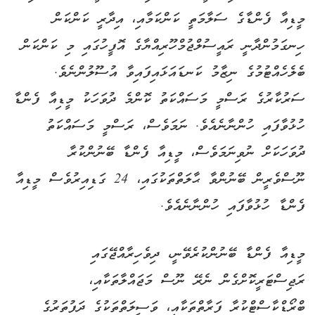
މީޑިއާ ފެންޑާގެ ސަލާމަތީ ކަންކަމާއި، އިދާރީ ކަންކަން
ހިނގަމުންދާނީ ރައީސުލްޖުމްހޫރިއްޔާގެ އޮފީހުގައި މި ކަންކަން
ބެލެހެއްޓުމުގެ ނިޒާމު ކަނޑައަޅައިފައިވާ އުސޫލުންނެވެ.
ސަރުކާރުގެ ރަސްމީ މަސައްކަތު ކޮންމެ ދުވަހަކު މީޑިއާ ފެންޑާ
ހުޅުވާފައި ހުންނާނެއެވެ. ނަމަވެސް، ރަސްމީ މަސައްކަތު
ދުވަހަކަށް ނުވިނަމަވެސް، މީޑިއާ ފެންޑާ ބޭނުންކުރާ
ނޫސްވެރީން ބޭނުންވާ ޙާލަތްތަކުގައި، 24 ގަޑިއިރުވެސް މީޑިއާ
ފެންޑާ ހުޅުވާފައި ހުންނާނެއެވެ.
މީޑިއާ ފެންޑާ ބޭނުންކުރެވޭނީ، ދިވެހިރާއްޖޭގައި
ރަޖިސްޓަރީކޮށްގެން ނެރޭ ނޫސް މަޖައްލާތަކާއި،
ބްރޯޑްކާސްޓްކުރާ ފަރާތްތަކާއި، ވަސީލަތްތަކުގެ ދަފުތަރުގެ