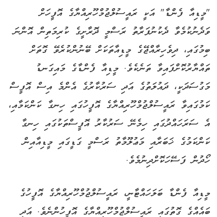
"މީޑިއާ ފެންޑާ" އަކީ ރައީސުލްޖުމްހޫރިއްޔާގެ އޮފީހަށް
ވަދެނުކުމެވާ ދެކުނުފަރާތު ރަސްމީ ދޮރާށީގެ ކުރިމަތިން އޮންނަ
ބިމުގައި، ދިވެހިރާއްޖޭގެ މީޑިއާތަކަށް ބޭނުންކުރެވޭ ގޮތަށް
ތައްޔާރުކޮށްފައިވާ ތަނެކެވެ. މީޑިއާ ފެންޑާގެ މައިގަނޑު
މަގުސަދަކީ، ދައުލަތުގެ އަދި ސަރުކާރުގެ އެންމެ އިސް އޮފީސް
ކަމުގައިވާ ރައީސުލްޖުމްހޫރިއްޔާގެ އޮފީހުގައި ހިނގާ ކަންކަމާއި،
އެ ސަރަހައްދުގައި ހިމެނޭ ސަރުކާރު އޮފީސްތަކުގައި ހިނގާ
ކަންކަމުގެ ޚަބަރާއި މަޢުލޫމާތު ރަސްމީ ގަޑީގައި މީޑިއާއިން
ހޯދުން ފަސޭހަކޮށްދިނުމެވެ.
މީޑިއާ ފެންޑާ ބަލަހައްޓާނީ، ރައީސުލްޖުމްހޫރިއްޔާގެ އޮފީހުގެ
ބައެއްގެ ގޮތުގައި ރައީސުލްޖުމްހޫރިއްޔާގެ އޮފީހުންނެވެ. އަދި