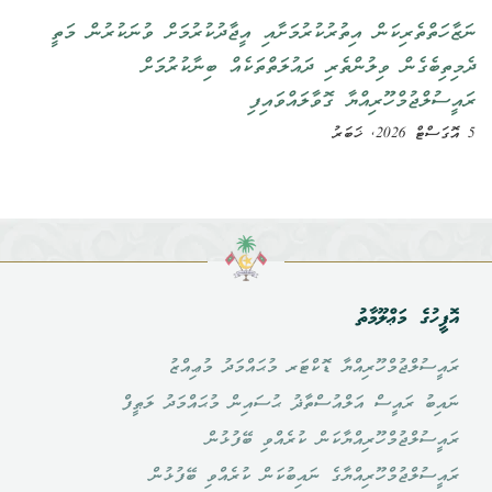
ނަޒާހަތްތެރިކަން އިތުރުކުރުމަށާއި އީޖާދުކުރުމަށް ވުނަކުރުން މަތީ
ދެމިތިބެގެން ވިލުންތެރި ދައުލަތްތަކެއް ބިނާކުރުމަށް
ރައީސުލްޖުމްހޫރިއްޔާ ގޮވާލައްވައިފި
5 އޮގަސްޓް 2026, ޚަބަރު
އޮފީހުގެ މަޢްލޫމާތު
ރައީސުލްޖުމްހޫރިއްޔާ ޑޮކްޓަރ މުޙައްމަދު މުޢިއްޒު
ނައިބު ރައީސް އަލްއުސްތާޛު ޙުސައިން މުޙައްމަދު ލަޠީފް
ރައީސުލްޖުމްހޫރިއްޔާކަން ކުރެއްވި ބޭފުޅުން
ރައީސުލްޖުމްހޫރިއްޔާގެ ނައިބުކަން ކުރެއްވި ބޭފުޅުން