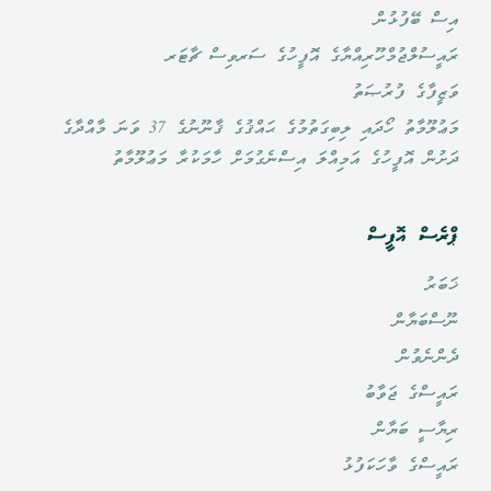
އިސް ބޭފުޅުން
ރައީސުލްޖުމްހޫރިއްޔާގެ އޮފީހުގެ ސަރވިސް ޗާޓަރ
ވަޒީފާގެ ފުރުޞަތު
މަޢުލޫމާތު ހޯދައި ލިބިގަތުމުގެ ޙައްޤުގެ ޤާނޫނުގެ 37 ވަނަ މާއްދާގެ
ދަށުން އޮފީހުގެ އަމިއްލަ އިސްނެގުމަށް ހާމަކުރާ މަޢުލޫމާތު
ޕްރެސް އޮފީސް
ޚަބަރު
ނޫސްބަޔާން
ދެންނެވުން
ރައީސްގެ ޖަވާބު
ރިޔާސީ ބަޔާން
ރައީސްގެ ވާހަކަފުޅު