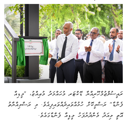
ރައީސުލްޖުމްހޫރިއްޔާ ޑޮކްޓަރ މުޙައްމަދު މުޢިއްޒު، "މީޑިއާ
ފެންޑާ" ރަސްމީކޮށް ހުޅުއްވައިދެއްވައިފިއެވެ. މި ރަސްމިއްޔާތު
އޮތީ މިއަދު މެންދުރުފަހު މީޑީއާ ފެންޑާގައެވެ.