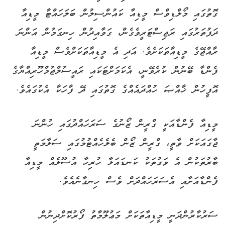
ގޮތުގައި މޯލްޑިވްސް މީޑިއާ ކައުންސިލުން ބަލަހައްޓާ މީޑިއާ
ދަފުތަރުގައި ރަޖިސްޓަރީވެގެން، ގަވާއިދުން ހިނގަމުން އަންނަ
ރާއްޖޭގެ މީޑިއާތަކަށެވެ. އަދި އެ މީޑިއާތަކަށްވެސް މީޑިއާ
ފެންޑާ ބޭނުން ކުރެވޭނީ، އެކަމަށްޓަކައި ރައީސުލްޖުމްހޫރިއްޔާގެ
އޮފީހުން ޚާއްޞަ ހުއްދައެއްގެ ގޮތުގައި ދޭ ފާހަކާ އެކުގައެވެ.
މީޑިއާ ފެންޑާއަކީ ގްރީން ޒޯނުގެ ސަރަހައްދުގައި ހުންނަ
ޖާގައަކަށް ވާތީ، ގްރީން ޒޯން ބެލެހެއްޓުމުގައި ސަލާމަތީ
ބާރުތަކުން އެ ވަގުތަކު ކަނޑައަޅާ ހުރިހާ އުސޫލެއް މީޑިއާ
ފެންޑާއަށާއި އެސަރަހައްދަށް ވެސް ހިނގާނެއެވެ.
ސަރުކާރުންދަނީ މީޑިއާތަކަށް މަޢުލޫމާތު ފޯރުކޮށްދިނުން