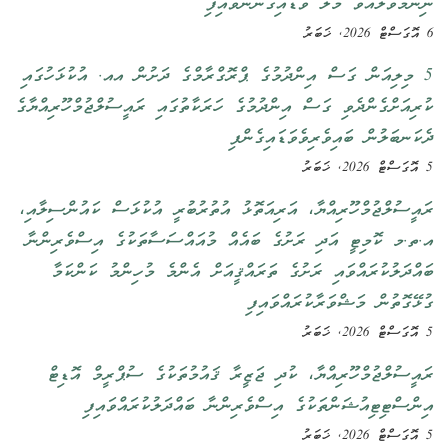
ނިންމަވާލައްވާ މާލެ ވަޑައިގަންނަވައިފި
6 އޮގަސްޓް 2026, ޚަބަރު
5 މިލިއަން ގަސް އިންދުމުގެ ޕްރޮގްރާމްގެ ދަށުން އއ. އުކުޅަހުގައި
ކުރިއަށްގެންދެވި ގަސް އިންދުމުގެ ހަރަކާތުގައި ރައީސުލްޖުމްހޫރިއްޔާގެ
ދެކަނބަލުން ބައިވެރިވެވަޑައިގެންފި
5 އޮގަސްޓް 2026, ޚަބަރު
ރައީސުލްޖުމްހޫރިއްޔާ، އަރިއަތޮޅު އުތުރުބުރީ އުކުޅަސް ކައުންސިލާއި،
އ.ތ.މ ކޮމިޓީ އަދި ރަށުގެ ބައެއް މުއައްސަސާތަކުގެ އިސްވެރިންނާ
ބައްދަލުކުރައްވައި ރަށުގެ ތަރައްޤީއަށް އެންމެ މުހިންމު ކަންކަމާ
ގުޅޭގޮތުން މަޝްވަރާކުރައްވައިފި
5 އޮގަސްޓް 2026, ޚަބަރު
ރައީސުލްޖުމްހޫރިއްޔާ، ކުދި ޖަޒީރާ ޤައުމުތަކުގެ ސުޕްރީމް އޮޑިޓް
އިންސްޓިޓިއުޝަންތަކުގެ އިސްވެރިންނާ ބައްދަލުކުރައްވައިފި
5 އޮގަސްޓް 2026, ޚަބަރު