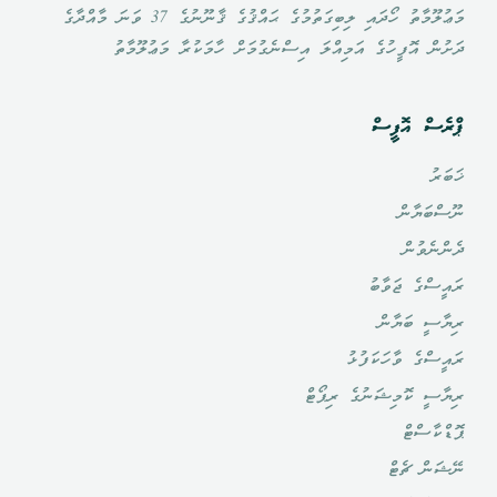
މަޢުލޫމާތު ހޯދައި ލިބިގަތުމުގެ ޙައްޤުގެ ޤާނޫނުގެ 37 ވަނަ މާއްދާގެ
ދަށުން އޮފީހުގެ އަމިއްލަ އިސްނެގުމަށް ހާމަކުރާ މަޢުލޫމާތު
ޕްރެސް އޮފީސް
ޚަބަރު
ނޫސްބަޔާން
ދެންނެވުން
ރައީސްގެ ޖަވާބު
ރިޔާސީ ބަޔާން
ރައީސްގެ ވާހަކަފުޅު
ރިޔާސީ ކޮމިޝަނުގެ ރިޕޯޓް
ޕޮޑްކާސްޓް
ނޭޝަން ޗެޓް