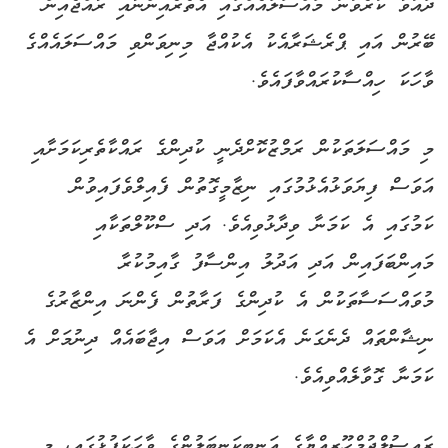
ދައުވާ ކުރެވުނު މައްސަލައެއްގައި އެތެރެއިންނާއި ރާއްޖެއިން
ބޭރުން އައި ޕްރެޝަރާއެކު އެކުއްޖާ މިނިވަންވި މައްސަލައެއްގެ
ވާހަކަ ހިއްސާކުރައްވާފައެވެ.
މި މައްސަލަތަކުން ރަމްޒުކޮށްދެނީ ކުދިންގެ ރައްކާތެރިކަމަށާއި
އަވަސް ފިޔަވަޅުއެޅުމުގައި ނިޒާމީގޮތުން ފެއިލްވެފައިވުން
ކަމުގައި އެ ކަމަނާ ވިދާޅުވިއެވެ. އަދި ސްކޫލްތަކާއި
މައިންބަފައިން އަދި އަދުލު އިންސާފު ގާއިމުކުރާ
މުވައްސަސާތަކުން އެ ކުދިންގެ ފަރާތުން ފެންނަ އިންޒާރުގެ
ނިޝާންތައް ދެނެގަނެ އެކަމަށް އަވަސް އިޖާބައެއް ދިނުމަށް އެ
ކަމަނާ ގޮވާލެއްވިއެވެ.
ރައީސުލްޖުމްހޫރިއްޔާގެ އަނބިކަނބަލުންގެ ވާހަކަފުޅުގައި، މި