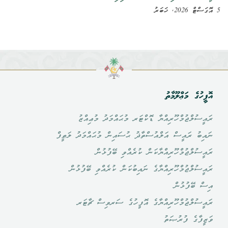
5 އޮގަސްޓް 2026, ޚަބަރު
އޮފީހުގެ މަޢްލޫމާތު
ރައީސުލްޖުމްހޫރިއްޔާ ޑޮކްޓަރ މުޙައްމަދު މުޢިއްޒު
ނައިބު ރައީސް އަލްއުސްތާޛު ޙުސައިން މުޙައްމަދު ލަޠީފް
ރައީސުލްޖުމްހޫރިއްޔާކަން ކުރެއްވި ބޭފުޅުން
ރައީސުލްޖުމްހޫރިއްޔާގެ ނައިބުކަން ކުރެއްވި ބޭފުޅުން
އިސް ބޭފުޅުން
ރައީސުލްޖުމްހޫރިއްޔާގެ އޮފީހުގެ ސަރވިސް ޗާޓަރ
ވަޒީފާގެ ފުރުޞަތު