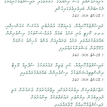
ކުރިއަށްގެންދެވި ގަސް އިންދުމުގެ ހަރަކާތުގައި ރައީސުލްޖުމްހޫރިއްޔާގެ
ދެކަނބަލުން ބައިވެރިވެވަޑައިގެންފި
5 އޮގަސްޓް 2026, ޚަބަރު
ރައީސުލްޖުމްހޫރިއްޔާ، އަރިއަތޮޅު އުތުރުބުރީ އުކުޅަސް ކައުންސިލާއި،
އ.ތ.މ ކޮމިޓީ އަދި ރަށުގެ ބައެއް މުއައްސަސާތަކުގެ އިސްވެރިންނާ
ބައްދަލުކުރައްވައި ރަށުގެ ތަރައްޤީއަށް އެންމެ މުހިންމު ކަންކަމާ
ގުޅޭގޮތުން މަޝްވަރާކުރައްވައިފި
5 އޮގަސްޓް 2026, ޚަބަރު
ރައީސުލްޖުމްހޫރިއްޔާ، ކުދި ޖަޒީރާ ޤައުމުތަކުގެ ސުޕްރީމް އޮޑިޓް
އިންސްޓިޓިއުޝަންތަކުގެ އިސްވެރިންނާ ބައްދަލުކުރައްވައިފި
5 އޮގަސްޓް 2026, ޚަބަރު
ނަޒާހަތްތެރިކަން އިތުރުކުރުމަށާއި އީޖާދުކުރުމަށް ވުނަކުރުން މަތީ
ދެމިތިބެގެން ވިލުންތެރި ދައުލަތްތަކެއް ބިނާކުރުމަށް
ރައީސުލްޖުމްހޫރިއްޔާ ގޮވާލައްވައިފި