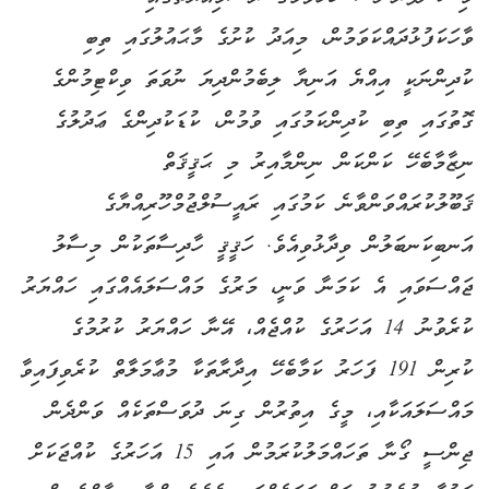
ވާހަކަފުޅުދައްކަވަމުން، މިއަދު ކުށުގެ މާޙައުލުގައި ތިބި
ކުދިންނަކީ އިއްޔެ އަނިޔާ ލިބެމުންދިޔަ ނުވަތަ ވިކްޓިމުންގެ
ގޮތުގައި ތިބި ކުދިންކަމުގައި ވުމުން، ކުޑަކުދިންގެ ޢަދުލުގެ
ނިޒާމާބެހޭ ކަންކަން ނިންމާއިރު މި ޙަޤީޤަތް
ޤަބޫލުކުރައްވަންވާނެ ކަމުގައި ރައީސުލްޖުމްހޫރިއްޔާގެ
އަނބިކަނބަލުން ވިދާޅުވިއެވެ. ހަޤީޤީ ހާދިސާތަކުން މިސާލު
ޖައްސަވައި އެ ކަމަނާ ވަނީ، މަރުގެ މައްސަލައެއްގައި ހައްޔަރު
ކުރެވުނު 14 އަހަރުގެ ކުއްޖެއް، އޭނާ ހައްޔަރު ކުރުމުގެ
ކުރިން 191 ފަހަރު ކަމާބެހޭ އިދާރާތަކާ މުޢާމަލާތް ކުރެވިފައިވާ
މައްސަލައަކާއި، މީގެ އިތުރުން ގިނަ ދުވަސްތަކެއް ވަންދެން
ޖިންސީ ގޯނާ ތަހައްމަލުކުރަމުން އައި 15 އަހަރުގެ ކުއްޖަކަށް