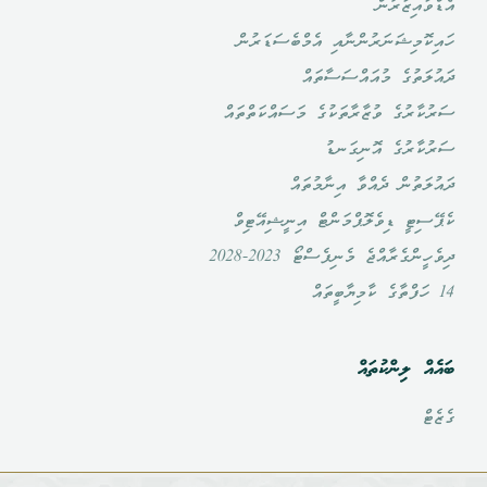
އެޑްވައިޒަރުން
ހައިކޮމިޝަނަރުންނާއި އެމްބެސަޑަރުން
ދައުލަތުގެ މުއައްސަސާތައް
ސަރުކާރުގެ ވުޒާރާތަކުގެ މަސައްކަތްތައް
ސަރުކާރުގެ އޮނިގަނޑު
ދައުލަތުން ދެއްވާ އިނާމުތައް
ކެޕޭސިޓީ ޑިވެލޮޕްމަންޓް އިނީޝިއޭޓިވް
ދިވެހީންގެރާއްޖެ މެނިފެސްޓޯ 2023-2028
14 ހަފްތާގެ ކާމިޔާބީތައް
ބައެއް ލިންކުތައް
ގެޒެޓް