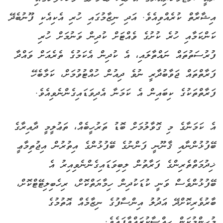
އިޝާރާތް ކުރެއްވިއެވެ. އަދި ނިޒާމުގައި ހުރި އެކިއެކި ފޫނުބެދޭ
ކަންކަމާއި ހުރެ ކުށުގެ ވެއްޓަށް ކުދިން ވަނުމަށް ހުރި
ފުރުސަތުތައް ނައްތާލައި، އެ ކުދިން އެކަމުގެ ތެރެއަށް ވައްދާ
ފަރާތްތައް ޖަވާބުދާރީ ނުވެ ދިއުން ހުއްޓުވުމަށް، ކަމާބެހޭ
ފަރާތްތަކުގެ ކިބައިން އެ ކަމަނާ އެދިވަޑައިގެންނެވިއެވެ.
އެ ކަމަނާގެ މި ގޮވާލުމަށް ބޮޑު ތަރުހީބެއް، ތަޢުލީމީ ދާއިރާގެ
ބޭފުޅުންނާއި ޤާނޫނީ ފަންނުގެ ބޭފުޅުންގެ އިތުރުން އިޖުތިމާޢީ
ޚިދުމަތްތެރިންގެ ފަރާތުން ލިބިވަޑައިގެންނެވިއިރު އެ
ބޭފުޅުންވެސް ވަނީ ކުޑަކުދިން ހިމާޔަތްކޮށް، ރިހެބިލިޓޭޓްކޮށް،
ބާރުވެރިކޮށްދޭ އަދުލު އިންސާފުގެ ނިޒާމެއް އޮތުމުގެ
މުހިންމުކަން ހިއްސާކުރައްވާފައެވެ.