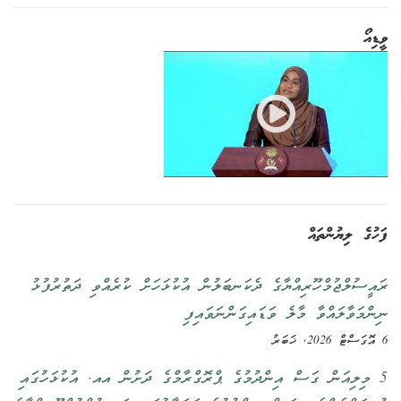
ވީޑިއޯ
ފަހުގެ ލިޔުންތައް
ރައީސުލްޖުމްހޫރިއްޔާގެ ދެކަނބަލުން އުކުޅަހަށް ކުރެއްވި ދަތުރުފުޅު
ނިންމަވާލައްވާ މާލެ ވަޑައިގަންނަވައިފި
6 އޮގަސްޓް 2026, ޚަބަރު
5 މިލިއަން ގަސް އިންދުމުގެ ޕްރޮގްރާމްގެ ދަށުން އއ. އުކުޅަހުގައި