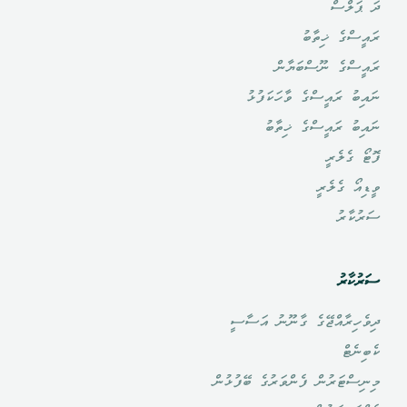
ދަ ޕަލްސް
ރައީސްގެ ޚިތާބު
ރައީސްގެ ނޫސްބަޔާން
ނައިބު ރައީސްގެ ވާހަކަފުޅު
ނައިބު ރައީސްގެ ޚިތާބު
ފޮޓޯ ގެލެރީ
ވީޑިއޯ ގެލެރީ
ސަރުކާރު
ސަރުކާރު
ދިވެހިރާއްޖޭގެ ގާނޫނު އަސާސީ
ކެބިނެޓް
މިނިސްޓަރުން ފެންވަރުގެ ބޭފުޅުން