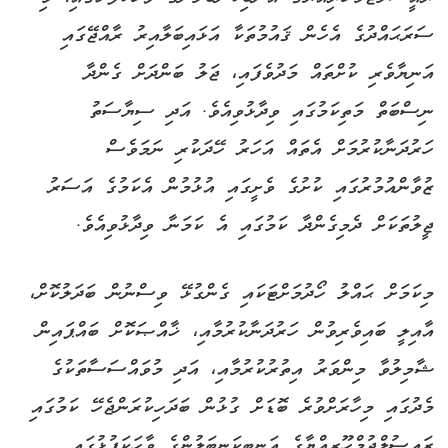
ސަރަޙައްދުގެ އެހެން ޤައުމުތަކާ އަޅައިބަލާއިރު ރާއްޖޭގައި
އަނިޔާވެރި ކުށްތައް މަދުވެފައި، ޖަލު ބަންދަށް ގެންދާ
ނިސްބަތް މަތިކަމުގައި ވިދާޅުވިއެވެ. އަދި ސިޔާސަތު
ހަރުދަނާކުރުމަށް އެތައް އަހަރު ހޭދަކުރި ނަމަވެސް
ޒުވާންއުމުރުގައި ކުށުގެ ވެށީގައި އުޅުމުން އެކަމުގެ އަސަރު
ޖީލުތަކަށް ދެމިގެންދާ ކަމުގައި އެ ކަމަނާ ވިދާޅުވިއެވެ.
މިކަމަށް ޙައްލު ހޯދުމަށްޓަކައި ގެންގުޅޭ ވިސްނުން ބަދަލުކޮށް،
އާއިލީ ބައިވެރިވުން ހަރުދަނާކުރުމާއި، ޚާއްޞަކޮށް ބައްޕައިން
ޝާމިލުވާ މިންވަރު އިތުރުކުރުމާއި، އަދި މުވައްސަސާތަކުގެ
މެދުގައި މިހާރަށްވުރެ ބޮޑަށް ގުޅުން ބަދަހިކުރަންޖެހޭ ކަމުގައި
ރައީސުލްޖުމްހޫރިއްޔާގެ އަނބިކަނބަލުންގެ ވާހަކަފުޅުގައި