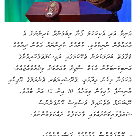
އަނިޔާ އަދި އެކިކަހަލަ ގޯނާ ލިބެމުންދާ ކުދިންނަށް އެ
މާޙައުލުން ނުނިކުމެވި، ކުށްކުރާ ކުދިންނަށް ވަމުން ދިޔުމުގެ
ޘަޤާފަތް ބަދަލުކުރަން ޖެހޭކަމުގައި ރައީސުލްޖުމްހޫރިއްޔާގެ
އަނބިކަނބަލުން މެޑަމް ސާޖިދާ މުޙައްމަދު ވިދާޅުވެއްޖެއެވެ.
އެކަމަނާ މިހެން ވިދާޅުވީ، ޕްރޮސެކިޔުޓަރ ޖެނެރަލްގެ އޮފީހާއި
ޔުނިސެފް ގުޅިގެން މިމަހުގެ 10 އިން 12 އަށް ބާއްވާ،
ނޭޝަނަލް ޖުވެނައިލް ޖަސްޓިސް ކޮންފަރެންސް
ޝަރަފުވެރިކޮށްދެއްވައި ވާހަކަފުޅު ދައްކަވަމުންނެވެ.
މި ކޮންފަރެންސް ހުޅުވުމުގެ ރަސްމިއްޔާތުގައި