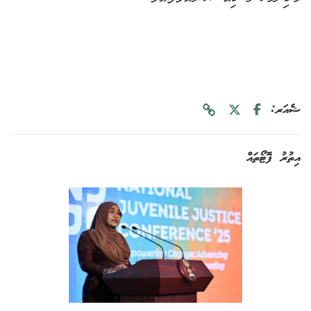
ޝެއަރ:
އިތުރު ފޮޓޯތައް