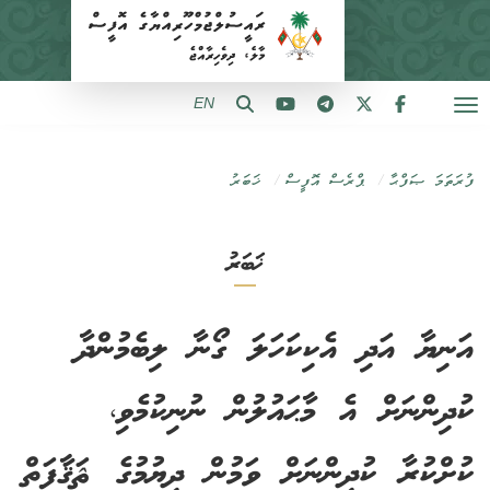
EN
ފުރަތަމަ ޞަފްޙާ
ޕްރެސް އޮފީސް
ޚަބަރު
ޚަބަރު
އަނިޔާ އަދި އެކިކަހަލަ ގޯނާ ލިބެމުންދާ
ކުދިންނަށް އެ މާޙައުލުން ނުނިކުމެވި،
ކުށްކުރާ ކުދިންނަށް ވަމުން ދިޔުމުގެ ޘަޤާފަތް