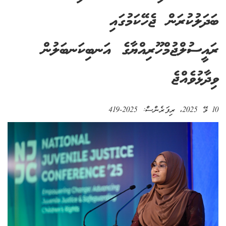
ބަދަލުކުރަން ޖެހޭކަމުގައި
ރައީސުލްޖުމްހޫރިއްޔާގެ އަނބިކަނބަލުން
ވިދާޅުވެއްޖެ
10 މޭ 2025
، ރިފަރެންސް:
2025-419