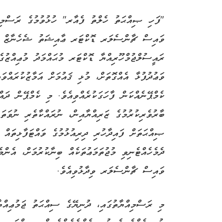
"ފަހި ޞިއްޙަތު ހެލްތު ފެއާރ" ހުޅުވުމުގެ ރަސްމިއް
ވައިސް ޗާންސެލަރ ޑޮކްޓަރ ޢާއިޝަތު ޝެހެނާޒް އާދ
ރައީސުލްޖުމްހޫރިއްޔާ ޑޮކްޓަރ މުޙައްމަދު މުޢިއްޒުގެ
ވަޢުދުފުޅާ އެއްގޮތަށް، މުޅި ޤައުމަށް އަމާޒުކުރައްވައ
ކެމްޕޭނެއްކަން ފާހަގަކުރެއްވިއެވެ. މި ކެމްޕޭން ދައް
ބާރުވެރިކުރުމުގެ ޒަރިއްޔާއިން، ނުރައްކާތެރި ނުވަތަ
ޞިއްޙަތަށް ފައިދާހުރި ދިރިއުޅުމުގެ ވައްޓަފާޅިތައް 
ދެމެހެއްޓެނިވި މުޖުތަމަޢުތަކެއް ބިނާކުރުމަށް، އެން
ވައިސް ޗާންސެލަރ ވިދާޅުވިއެވެ.
މި ރަސްމިއްޔާތުގައި، ދުނިޔޭގެ ސިއްޙަތު ޖަމުޢިއް