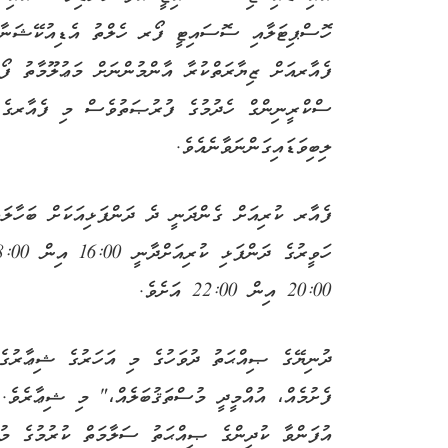
ހޮސްޕިޓަލާއި ސޮސައިޓީ ފޯރ ހެލްތު އެޑިއުކޭޝަނާ
ފެއާރއަށް ޒިޔާރަތްކުރާ އާންމުންނަށް މަޢުލޫމާތު ފޯރ
ސްކްރީނިންގް ހެދުމުގެ ފުރުޞަތުވެސް މި ފެއާރގެ 
ލިބިވަޑައިގަންނަވާނެއެވެ.
ފެއާރ ކުރިއަށް ގެންދަނީ ދެ ދަންފަޅިއަކަށް ބަހާލައ
20:00 އިން 22:00 އަށެވެ.
ދުނިޔޭގެ ޞިއްޙަތު ދުވަހުގެ މި އަހަރުގެ ޝިޢާރުގެ 
ފެށުމެއް، އުއްމީދީ މުސްތަޤުބަލެއް،" މި ޝިޢާރެވެ.
އުފަންވާ ކުދިންގެ ޞިއްޙަތު ސަލާމަތް ކުރުމުގެ މުހި