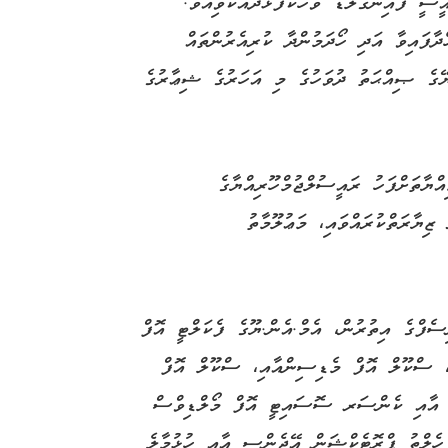
ީ ފައިންގޯލްޑް ވާހަކަފުޅުދެއްކެވިއެވެ.
ާފައިވާ އަދި ހޯދަމުންދާ ކުރިއެރުންތައް
ނިޔޭގެ ޞިއްޙަތު ދުވަހުގެ މި އަހަރުގެ ޝިޢާރުގެ
ޔާތަށްފަހު ރައީސުލްޖުމްހޫރިއްޔާގެ
ިޔާރަތްކުރައްވައި، މަޢުލޫމާތު
ސެފްގެ އިތުރުން، އެމް.އެން.ޔޫގެ ފެކަލްޓީ އޮފް
، ސްކޫލް އޮފް މެޑިސިންއާއި، ސްކޫލް އޮފް
 އާއި ކެންސަރ ސޮސައިޓީ އޮފް މޯލްޑިވްސް
ެލްތު ޕްރޮޓެކްޝަން އޭޖެންސީ އާއި ހުޅުމާލެ