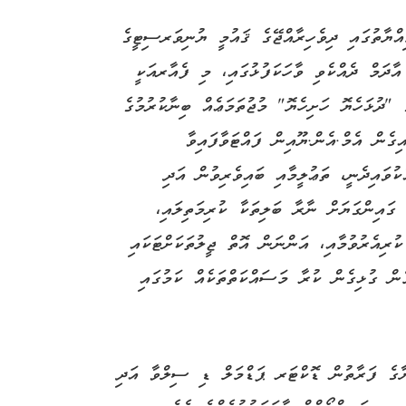
ޔާތުގައި ދިވެހިރާއްޖޭގެ ޤައުމީ ޔުނިވަރސިޓީގެ
ަމް ދެއްކެވި ވާހަކަފުޅުގައި، މި ފެއާރއަކީ
 "ދުޅަހެޔޮ ހަށިހެޔޮ" މުޖުތަމަޢެއް ބިނާކުރުމުގެ
ިގެން އެމް.އެން.ޔޫއިން ފައްޓަވާފައިވާ
ކުވައިދެނީ، ތަޢުލީމާއި ބައިވެރިވުން އަދި
 ގައިންގަޔަށް ނާރާ ބަލިތަކާ ކުރިމަތިލައި،
ކުރިއެރުވުމާއި، އަންނަން އޮތް ޖީލުތަކަށްޓަކައި
މެން ގުޅިގެން ކުރާ މަސައްކަތްތަކެއް ކަމުގައި
ޔާގެ ފަރާތުން ޑޮކްޓަރ ޕަޑްމަލް ޑި ސިލްވާ އަދި