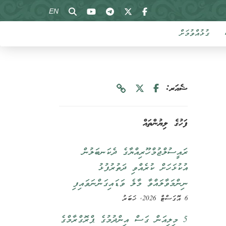
EN
ގުޅުއްވުމަށް
ޝެއަރ:
ފަހުގެ ލިޔުންތައް
ރައީސުލްޖުމްހޫރިއްޔާގެ ދެކަނބަލުން
އުކުޅަހަށް ކުރެއްވި ދަތުރުފުޅު
ނިންމަވާލައްވާ މާލެ ވަޑައިގަންނަވައިފި
6 އޮގަސްޓް 2026, ޚަބަރު
5 މިލިއަން ގަސް އިންދުމުގެ ޕްރޮގްރާމްގެ