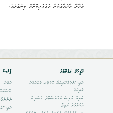
އުޖާލާ މާދަމާއަކަށް މަގުފަހިކޮށްދޭ ބިންގަލެވެ.
އޮފީހުގެ މަޢްލޫމާތު
ޕްރެސް އ
ރައީސުލްޖުމްހޫރިއްޔާ ޑޮކްޓަރ މުޙައްމަދު
ޚަބަރު
މުޢިއްޒު
ނޫސްބަޔާ
ނައިބު ރައީސް އަލްއުސްތާޛު ޙުސައިން
ދެންނެވުނ
މުޙައްމަދު ލަޠީފް
ރައީސްގެ 