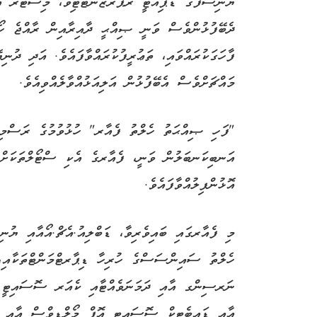
ޔުނިސެފްގެ ޑެޕިއުޓީ ރެޕްރެޒެންޓެޓިވް، މިސްޓަރ އީސ
ދެބޭފުޅުންވެސް ވަނީ ޞިއްޙީ ދާއިރާއިން ރާއްޖެ ހޯދ
ފާހަގަކުރައްވައި، ތަޢުރީފުކުރައްވާފައެވެ. އަދި ދު
މައްޗަށްވެސް އެބޭފުޅުން އަލިއަޅުއްވާލެއްވިއެވެ.
"ފަހި ޞިއްޙަތު ހެލްތު ފެއާރ" ހުޅުވުމުގެ ރަސްމިއް
އަނބިކަނބަލުން ވަނީ، ފެއާރގެ އެކި ސްޓޯލްތަކަށް ޒ
އޮޅުންފިލުއްވާފައެވެ.
މި ފެއާރގައި ބައިވެރިވާ، ޑަބްލިއު.އެޗް.އޯއާއި ޔުނި
ހެލްތު ސައިންސަސްގެ ހުރިހާ ޑިޕާރޓްމަންޓްތަކާއި
ނަރސިންގ އާއި ދަމަނަވެއްޓާއި ކެއަރ ސޮސައިޓީ
އާއި ޑައިބެޓިކް ސޮސައިޓީ އޮފް މޯލްޑިވްސް އާއި ހ