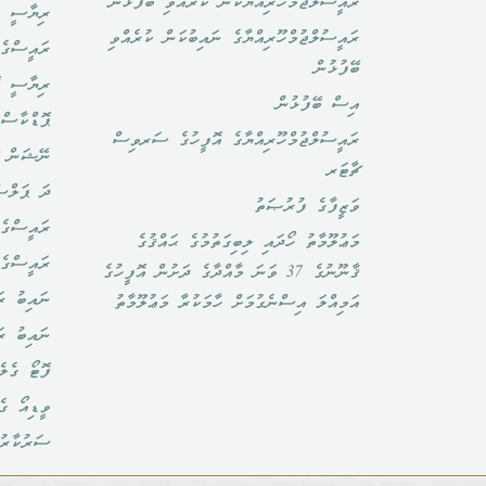
ރައީސުލްޖުމްހޫރިއްޔާކަން ކުރެއްވި ބޭފުޅުން
ރިޔާސީ ބ
ރައީސުލްޖުމްހޫރިއްޔާގެ ނައިބުކަން ކުރެއްވި
ރައީސްގެ 
ބޭފުޅުން
ރިޔާސީ ކ
އިސް ބޭފުޅުން
ޕޮޑްކާސްޓ
ރައީސުލްޖުމްހޫރިއްޔާގެ އޮފީހުގެ ސަރވިސް
ނޭޝަން ޗ
ޗާޓަރ
ދަ ޕަލްސ
ވަޒީފާގެ ފުރުޞަތު
ރައީސްގެ 
މަޢުލޫމާތު ހޯދައި ލިބިގަތުމުގެ ޙައްޤުގެ
ރައީސްގެ
ޤާނޫނުގެ 37 ވަނަ މާއްދާގެ ދަށުން އޮފީހުގެ
ނައިބު ރަ
އަމިއްލަ އިސްނެގުމަށް ހާމަކުރާ މަޢުލޫމާތު
ނައިބު ރ
ފޮޓޯ ގެލެ
ވީޑިއޯ ގެ
ސަރުކާރު