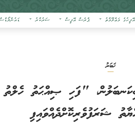
އޮފީހުގެ މަޢްލޫމާތު
ޕްރެސް އޮފީސް
ސަރުކާރު
ޑައުންލޯޑްސް
ޚަބަރު
ބިކަނބަލުން، "ފަހި ޞިއްޙަތު ހެލްތު
ާތު ޝަރަފުވެރިކޮށްދެއްވައިފި