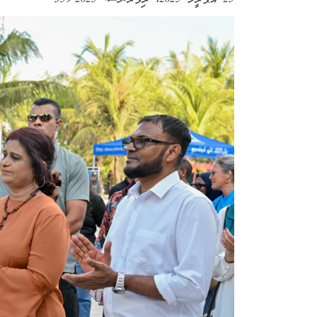
25 އެޕްރީލް 2025
، ރިފަރެންސް:
2025-359