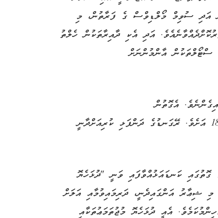
 އަދި ސުވިމް މޯލްޑިވްސް ގެ ފަރާތުން، މި
ުކޮށްދެއްވާނެއެވެ. އަދި އެކި ދާއިރާތަކުން ހެލްތު
ސްޓޯލްތަކުން އާންމުންނަށް
ިގެންނެވެ. އެގޮތުން
ހަވީރުގެ ދަންފަޅި ކުރިއަށްދާނީ 16:00 އިން 18:00 އަށެވެ. ރޭގަނޑުގެ ދަންފަޅި ކުރިއަށްދާނީ
ގޮތުގައި ކަނޑައަޅުއްވާފައި ވަނީ "ދުޅަހެޔޮ
 މި ޝިޢާރު އަންގައިދެނީ، ދަރިމައިވުމާއި އަލަށް
ންމުކަމެވެ. އެއީ ދުޅަހެޔޮ މުޖުތަމަޢުތަކާއި