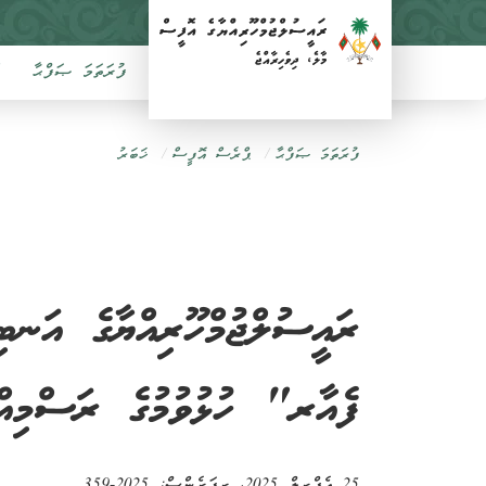
ފުރަތަމަ ޞަފްޙާ
ފުރަތަމަ ޞަފްޙާ
ޕްރެސް އޮފީސް
ޚަބަރު
ރައީސުލްޖުމްހޫރިއްޔާގެ އަނ
ފެއާރ" ހުޅުވުމުގެ ރަސްމިއްޔ