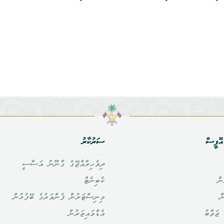
ޮފީސް
ސަރުކާރު
ދިވެހިރާއްޖޭގެ ގާނޫނު އަސާސީ
ން
ކެބިނެޓް
ް
މިނިސްޓަރުން ފެންވަރުގެ ބޭފުޅުން
ޖަވާބު
އެޑްވައިޒަރުން