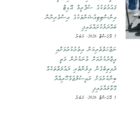
ޤައުމުތަކުގެ ސުޕްރީމް އޮޑިޓް
އިންސްޓިޓިއުޝަންތަކުގެ އިސްވެރިންނާ
ބައްދަލުކުރައްވައިފި
5 އޮގަސްޓް 2026, ޚަބަރު
ނަޒާހަތްތެރިކަން އިތުރުކުރުމަށާއި
އީޖާދުކުރުމަށް ވުނަކުރުން މަތީ
ދެމިތިބެގެން ވިލުންތެރި ދައުލަތްތަކެއް
ބިނާކުރުމަށް ރައީސުލްޖުމްހޫރިއްޔާ
ގޮވާލައްވައިފި
5 އޮގަސްޓް 2026, ޚަބަރު