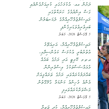
ދަށުން އއ. އުކުޅަހުގައި ކުރިއަށްގެންދެވި
ގަސް އިންދުމުގެ ހަރަކާތުގައި
ރައީސުލްޖުމްހޫރިއްޔާގެ ދެކަނބަލުން
ބައިވެރިވެވަޑައިގެންފި
5 އޮގަސްޓް 2026, ޚަބަރު
ރައީސުލްޖުމްހޫރިއްޔާ، އަރިއަތޮޅު
އުތުރުބުރީ އުކުޅަސް ކައުންސިލާއި،
އ.ތ.މ ކޮމިޓީ އަދި ރަށުގެ ބައެއް
މުއައްސަސާތަކުގެ އިސްވެރިންނާ
ބައްދަލުކުރައްވައި ރަށުގެ ތަރައްޤީއަށް
އެންމެ މުހިންމު ކަންކަމާ ގުޅޭގޮތުން
މަޝްވަރާކުރައްވައިފި
5 އޮގަސްޓް 2026, ޚަބަރު
ރައީސުލްޖުމްހޫރިއްޔާ، ކުދި ޖަޒީރާ