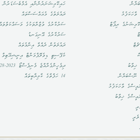
ަޔާން
ހައިކޮމިޝަނަރުންނާއި އެމްބެސަޑަރުން
ވާހަކަފުޅު
ދައުލަތުގެ މުއައްސަސާތައް
ޮމިޝަނުގެ ރިޕޯޓް
ސަރުކާރުގެ ވުޒާރާތަކުގެ މަސައްކަތްތައް
ް
ސަރުކާރުގެ އޮނިގަނޑު
ެޓް
ދައުލަތުން ދެއްވާ އިނާމުތައް
ް
ކެޕޭސިޓީ ޑިވެލޮޕްމަންޓް އިނީޝިއޭޓިވް
ޚިތާބު
ދިވެހީންގެރާއްޖެ މެނިފެސްޓޯ 2023-2028
 ނޫސްބަޔާން
14 ހަފްތާގެ ކާމިޔާބީތައް
އީސްގެ ވާހަކަފުޅު
ައީސްގެ ޚިތާބު
ރީ
ލެރީ