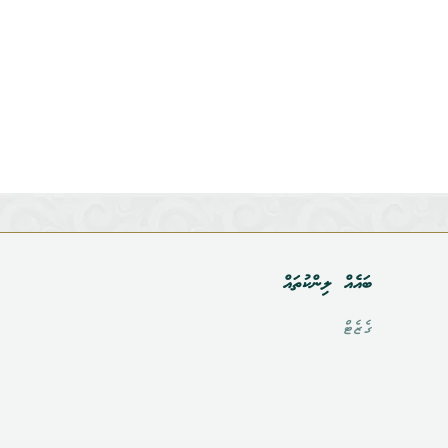
ބައެއް ލިންކުތައް
ގެޒެޓް