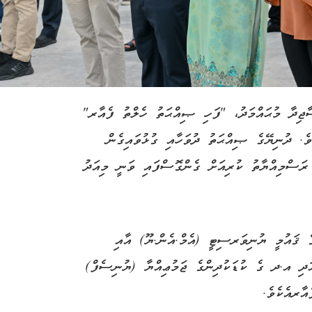
ާޖިދާ މުޙައްމަދު، "ފަހި ޞިއްޙަތު ހެލްތު ފެއާރ"
ވެ. ދުނިޔޭގެ ޞިއްޙަތު ދުވަހާއި ގުޅުވައިގެން
ރަސްމިއްޔާތު ކުރިއަށް ގެންގޮސްފައި ވަނީ މިއަދު
ެ ޤައުމީ ޔުނިވަރސިޓީ (އެމް.އެން.ޔޫ) އާއި
އަދި އ.ދ ގެ ކުޑަކުދިންގެ ޖަމުޢިއްޔާ (ޔުނިސެފް)