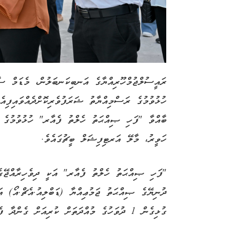
ރައީސުލްޖުމްހޫރިއްޔާގެ އަނބިކަނބަލުން، މެޑަމް ސ
ހުޅުވުމުގެ ރަސްމިއްޔާތު ޝަރަފުވެރިކޮށްދެއްވައިފިއެ
ބާއްވާ "ފަހި ޞިއްޙަތު ހެލްތު ފެއާރ" ހުޅުވުމުގެ 
ހަވީރު، މާލޭ އަރޓިފިޝަލް ބީޗުގައެވެ.
"ފަހި ޞިއްޙަތު ހެލްތު ފެއާރ" އަކީ ދިވެހިރާއްޖޭގ
ދުނިޔޭގެ ޞިއްޙަތު ޖަމުޢިއްޔާ (ޑަބްލިއު.އެޗް.އޯ) 
ގުޅިގެން 1 ދުވަހުގެ މުއްދަތަށް ކުރިއަށް ގެންދާ ފެއާރއެކެވެ.