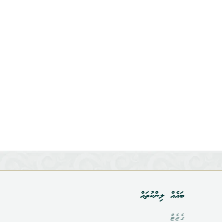
ބައެއް ލިންކުތައް
ގެޒެޓް