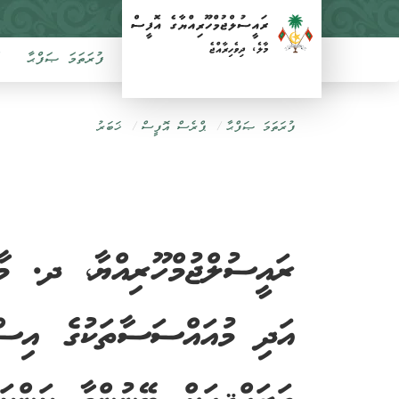
ފުރަތަމަ ޞަފްޙާ
ފުރަތަމަ ޞަފްޙާ
ޕްރެސް އޮފީސް
ޚަބަރު
ރައީސުލްޖުމްހޫރިއްޔާ، ދ. މ
އަދި މުއައްސަސާތަކުގެ އިސްވ