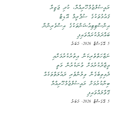
ރައީސުލްޖުމްހޫރިއްޔާ، ކުދި ޖަޒީރާ
ޤައުމުތަކުގެ ސުޕްރީމް އޮޑިޓް
އިންސްޓިޓިއުޝަންތަކުގެ އިސްވެރިންނާ
ބައްދަލުކުރައްވައިފި
5 އޮގަސްޓް 2026, ޚަބަރު
ނަޒާހަތްތެރިކަން އިތުރުކުރުމަށާއި
އީޖާދުކުރުމަށް ވުނަކުރުން މަތީ
ދެމިތިބެގެން ވިލުންތެރި ދައުލަތްތަކެއް
ބިނާކުރުމަށް ރައީސުލްޖުމްހޫރިއްޔާ
ގޮވާލައްވައިފި
5 އޮގަސްޓް 2026, ޚަބަރު