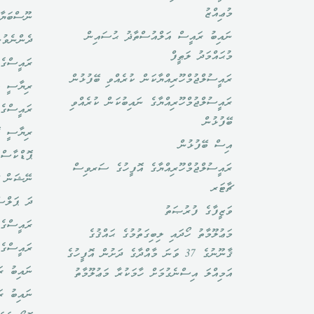
މުޢިއްޒު
ނޫސްބަޔާ
ނައިބު ރައީސް އަލްއުސްތާޛު ޙުސައިން
ދެންނެވުނ
މުޙައްމަދު ލަޠީފް
ރައީސްގެ 
ރައީސުލްޖުމްހޫރިއްޔާކަން ކުރެއްވި ބޭފުޅުން
ރިޔާސީ ބ
ރައީސުލްޖުމްހޫރިއްޔާގެ ނައިބުކަން ކުރެއްވި
ރައީސްގެ 
ބޭފުޅުން
ރިޔާސީ ކ
އިސް ބޭފުޅުން
ޕޮޑްކާސްޓ
ރައީސުލްޖުމްހޫރިއްޔާގެ އޮފީހުގެ ސަރވިސް
ނޭޝަން ޗ
ޗާޓަރ
ދަ ޕަލްސ
ވަޒީފާގެ ފުރުޞަތު
ރައީސްގެ 
މަޢުލޫމާތު ހޯދައި ލިބިގަތުމުގެ ޙައްޤުގެ
ރައީސްގެ
ޤާނޫނުގެ 37 ވަނަ މާއްދާގެ ދަށުން އޮފީހުގެ
ނައިބު ރަ
އަމިއްލަ އިސްނެގުމަށް ހާމަކުރާ މަޢުލޫމާތު
ނައިބު ރ