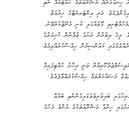
ރު ހިނގަމުންދާ މަޝްރޫޢުތައް ހުއްޓުމެއް ނެތި
އިގެންފައެވެ. އަދި އިންޓަރނެޓްގެ ޚިދުމަތް
މެހެއްޓެނިވި ގޮތެއްގައި ކުނި މެނޭޖުކުރެވޭނެ
ެވެ. މީގެ އިތުރުން ރަށުގެ ޒުވާނުން ކުޅިވަރުގެ
އްވުމުގައި ކައުންސިލުން ހިއްސާކުރެއްވިއެވެ.
ރައީސުލްޖުމްހޫރިއްޔާ ވަނީ މިހާރު ހުއްޓިފައިވާ
އްވާ މަސައްކަތްތައް ހިއްސާކުރައްވާފައެވެ.
ރިހުގައި ބައިވެރިވެވަޑައިގެންނެވި ބައެއް
ަށުގައި ހިންގާ މަޝްރޫޢުތަކުގެ އެންމެ ފަހުގެ