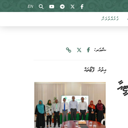
EN
ގުޅުއްވުމަށް
ޝެއަރ:
އިތުރު ފޮޓޯތައް
އާ