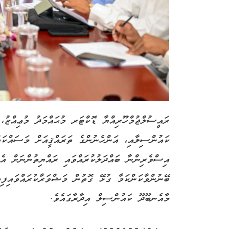
ރައީސުލްޖުމްހޫރިއްޔާ ޑޮކްޓަރ މުޙައްމަދު މުޢިއްޒު،
ކައުންސިލާއި، އަންހެނުންގެ ތަރައްޤީއަށް މަސައްކަ
އިސްވެރިންނާ ބައްދަލުކުރައްވައި ރައްޔިތުންނަށް އެނ
ބޭނުންވާކަންކަމާ ގުޅޭ ގޮތުން މަޝްވަރާކުރައްވައިފިއ
މާއެނބޫދޫ ކައުންސިލް އިދާރާގައެވެ.