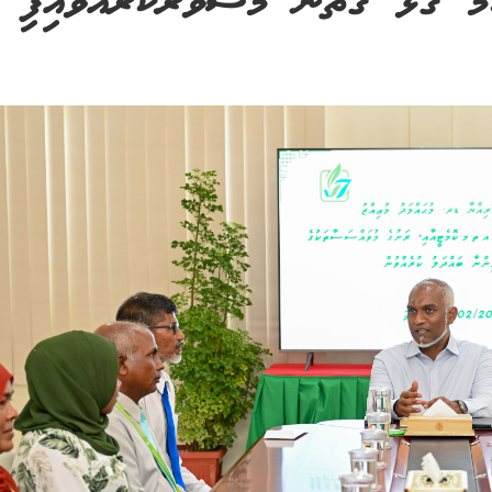
މާ ގުޅޭ ގޮތުން މަޝްވަރާކުރައްވައިފި