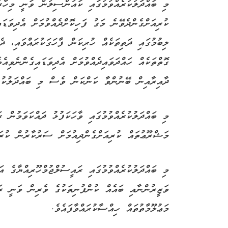
މި ބައްދަލުކުރެއްވުމުގައި ކައުންސިލުން ވަނީ މިހާ
ކުރިއަށްގެންދެވޭނެ މަގު ފަހިކޮށްދެއްވުމަށް އެދިވަޑަ
ލިބުމުގައި ދަތިތަކެއް ހުރިކަން ފާހަގަކުރައްވައި، ދެ
ގޮތްތަކެއް ހައްދަވައިދެއްވުމަށް އެދިވަޑައިގެންނެވިއ
ދާއިރާއިން ބޭނުންވާ ކަންކަން ވެސް މި ބައްދަލުކުރެ
މި ބައްދަލުކުރެއްވުމުގައި ވާހަކަފުޅު ދައްކަވަމުން 
މަޝްރޫޢުތައް ކުރިއަށްގެންދިއުމަށް ސަރުކާރުން ކުރަ
މި ބައްދަލުކުރެއްވުމުގައި ރައީސުލްޖުމްހޫރިއްޔާގެ އަ
ވަޒީރުންނާއި ބައެއް ކުންފުނިތަކުގެ ވެރިން ވަނީ ރ
މަޢުލޫމާތުތައް ހިއްސާކުރައްވާފައެވެ.