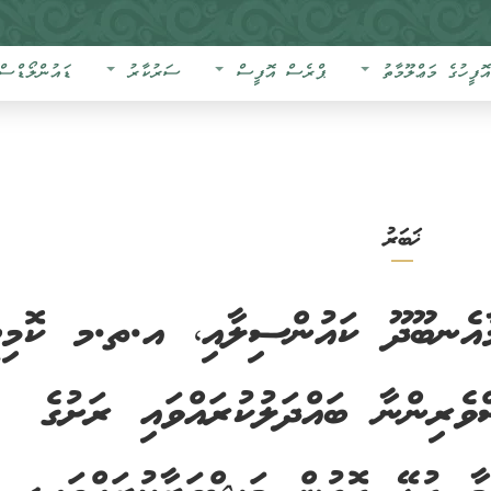
އޮފީހުގެ މަޢްލޫމާތު
ޕްރެސް އޮފީސް
ސަރުކާރު
ޑައުންލޯޑްސް
ޚަބަރު
ާއެނބޫދޫ ކައުންސިލާއި، އ.ތ.މ ކޮމިޓީ
ެރިންނާ ބައްދަލުކުރައްވައި ރަށުގެ