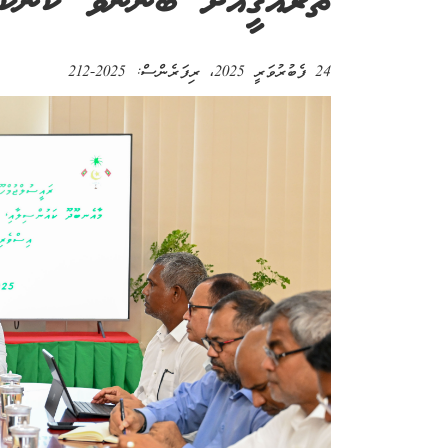
ތަރައްޤީއަށް ބޭނުންވާ ކަންކަ
24 ފެބުރުވަރީ 2025
، ރިފަރެންސް:
2025-212