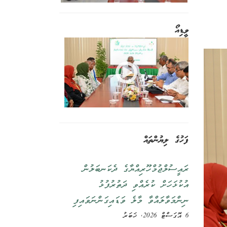
ވީޑިއޯ
ފަހުގެ ލިޔުންތައް
ރައީސުލްޖުމްހޫރިއްޔާގެ ދެކަނބަލުން
އުކުޅަހަށް ކުރެއްވި ދަތުރުފުޅު
ނިންމަވާލައްވާ މާލެ ވަޑައިގަންނަވައިފި
6 އޮގަސްޓް 2026, ޚަބަރު