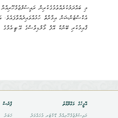
މި ބައްދަލުކުރެއްވުމުގެކުރިން ރައީސުލްޖުމްހޫރިއް
އެކްސްޓެންޝަން އިމާރާތް ހުޅުއްވައިދެއްވާފައެވެ. އ
ޤާއިމުކުރި ބޭންކް އޮފް މޯލްޑިވްސްގެ އޭ.ޓީ.އެމްގެ ޚ
އޮފީހުގެ މަޢްލޫމާތު
ޕްރެސް އ
ރައީސުލްޖުމްހޫރިއްޔާ ޑޮކްޓަރ މުޙައްމަދު
ޚަބަރު