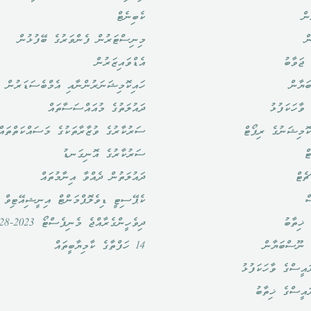
ން
ކެބިނެޓް
ް
މިނިސްޓަރުން ފެންވަރުގެ ބޭފުޅުން
ޖަވާބު
އެޑްވައިޒަރުން
ަޔާން
ހައިކޮމިޝަނަރުންނާއި އެމްބެސަޑަރުން
ވާހަކަފުޅު
ދައުލަތުގެ މުއައްސަސާތައް
ޮމިޝަނުގެ ރިޕޯޓް
ސަރުކާރުގެ ވުޒާރާތަކުގެ މަސައްކަތްތައް
ް
ސަރުކާރުގެ އޮނިގަނޑު
ެޓް
ދައުލަތުން ދެއްވާ އިނާމުތައް
ް
ކެޕޭސިޓީ ޑިވެލޮޕްމަންޓް އިނީޝިއޭޓިވް
ޚިތާބު
ދިވެހީންގެރާއްޖެ މެނިފެސްޓޯ 2023-2028
 ނޫސްބަޔާން
14 ހަފްތާގެ ކާމިޔާބީތައް
އީސްގެ ވާހަކަފުޅު
ައީސްގެ ޚިތާބު