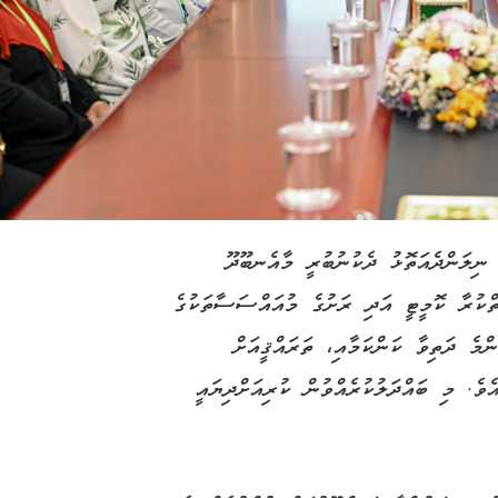
 ނިލަންދެއަތޮޅު ދެކުނުބުރީ މާއެނބޫދޫ
ތްކުރާ ކޮމީޓީ އަދި ރަށުގެ މުއައްސަސާތަކުގެ
ްމެ ދަތިވާ ކަންކަމާއި، ތަރައްޤީއަށް
ެވެ. މި ބައްދަލުކުރެއްވުން ކުރިއަށްދިޔައީ