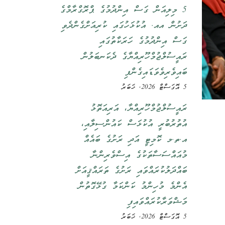
5 މިލިއަން ގަސް އިންދުމުގެ ޕްރޮގްރާމްގެ
ދަށުން އއ. އުކުޅަހުގައި ކުރިއަށްގެންދެވި
ގަސް އިންދުމުގެ ހަރަކާތުގައި
ރައީސުލްޖުމްހޫރިއްޔާގެ ދެކަނބަލުން
ބައިވެރިވެވަޑައިގެންފި
5 އޮގަސްޓް 2026, ޚަބަރު
ރައީސުލްޖުމްހޫރިއްޔާ، އަރިއަތޮޅު
އުތުރުބުރީ އުކުޅަސް ކައުންސިލާއި،
އ.ތ.މ ކޮމިޓީ އަދި ރަށުގެ ބައެއް
މުއައްސަސާތަކުގެ އިސްވެރިންނާ
ބައްދަލުކުރައްވައި ރަށުގެ ތަރައްޤީއަށް
އެންމެ މުހިންމު ކަންކަމާ ގުޅޭގޮތުން
މަޝްވަރާކުރައްވައިފި
5 އޮގަސްޓް 2026, ޚަބަރު