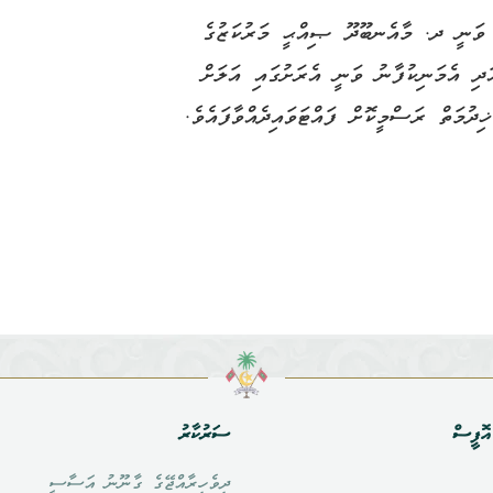
ޔާ ވަނީ ދ. މާއެނބޫދޫ ޞިއްޙީ މަރުކަޒުގެ
ަދި އެމަނިކުފާނު ވަނީ އެރަށުގައި އަލަށް
ިދުމަތް ރަސްމީކޮށް ފައްޓަވައިދެއްވާފައެވެ.
ޮފީސް
ސަރުކާރު
ދިވެހިރާއްޖޭގެ ގާނޫނު އަސާސީ