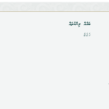
ބައެއް ލިންކުތައް
ގެޒެޓް