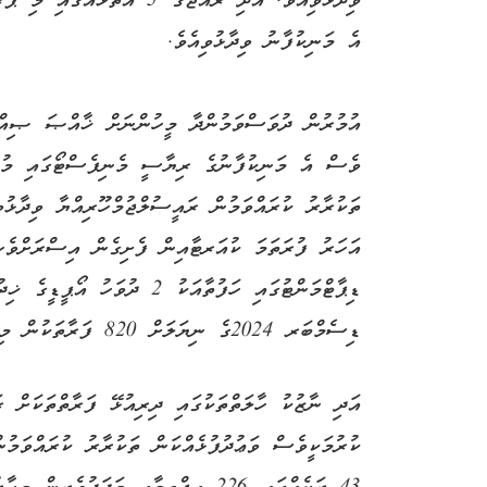
ވިދާޅުވިއެވެ. އަދި ރާއްޖޭގެ 5
އެ މަނިކުފާނު ވިދާޅުވިއެވެ.
އުމުރުން ދުވަސްވަމުންދާ މީހުންނަށް ޚާއްޞަ ޞިއްޙ
ވެސް އެ މަނިކުފާނުގެ ރިޔާސީ މެނިފެސްޓޯގައި މުހިނ
ތަކުރާރު ކުރައްވަމުން ރައީސުލްޖުމްހޫރިއްޔާ ވިދާޅުވ
އަހަރު ފުރަތަމަ ކުއަރޓާއިން ފެށިގެން އިސްރަށްވެހީ
ޑިސެމްބަރ 2024ގެ ނިޔަލަށް 820 ފަރާތަކުން މި ޚިދުމަތް ލިބިގެންފައިވާކަމަށެވެ.
އަދި ނާޒުކު ހާލަތްތަކުގައި ދިރިއުޅޭ ފަރާތްތަކަށް ރ