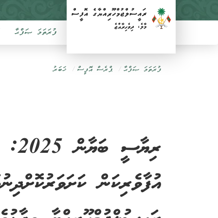
ފުރަތަމަ ޞަފްޙާ
ފުރަތަމަ ޞަފްޙާ
ޕްރެސް އޮފީސް
ޚަބަރު
ރިޔާސ
އުފާވެރިކަން ކަށަވަރުކޮށްދިނު