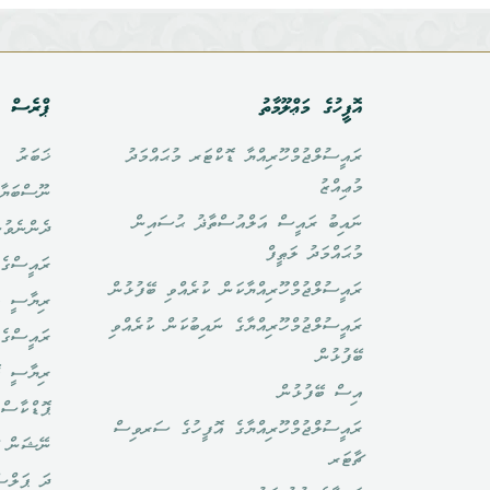
އޮފީހުގެ މަޢްލޫމާތު
ޕްރެސް އ
ރައީސުލްޖުމްހޫރިއްޔާ ޑޮކްޓަރ މުޙައްމަދު
ޚަބަރު
މުޢިއްޒު
ނޫސްބަޔާ
ނައިބު ރައީސް އަލްއުސްތާޛު ޙުސައިން
ދެންނެވުނ
މުޙައްމަދު ލަޠީފް
ރައީސްގެ 
ރައީސުލްޖުމްހޫރިއްޔާކަން ކުރެއްވި ބޭފުޅުން
ރިޔާސީ ބ
ރައީސުލްޖުމްހޫރިއްޔާގެ ނައިބުކަން ކުރެއްވި
ރައީސްގެ 
ބޭފުޅުން
ރިޔާސީ ކ
އިސް ބޭފުޅުން
ޕޮޑްކާސްޓ
ރައީސުލްޖުމްހޫރިއްޔާގެ އޮފީހުގެ ސަރވިސް
ނޭޝަން ޗ
ޗާޓަރ
ދަ ޕަލްސ