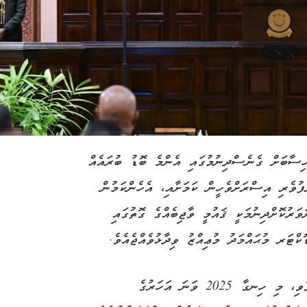
ހިސާބަށް ގެނެސްދިނުމުގައި އެންމެ ބޮޑު ބުރައެއް
ފުވެރި އިސްރަށްވެހީން ކަމަށާއި، އެހެންކަމުން
ވަރުކޮށްދިނުމަކީ ޤައުމީ ވާޖިބެއްގެ ގޮތުގައި
ކްޓަރ މުޙައްމަދު މުޢިއްޒު ވިދާޅުވެއްޖެއެވެ.
ރައީސުލްޖުމްހޫރިއްޔާ މިހެން ވިދާޅުވީ މިއަދު ބޭއްވެވި، މި ހިނގާ 2025 ވަނަ އަހަރުގެ