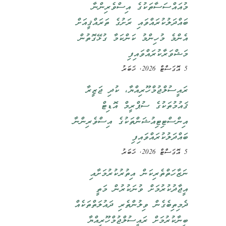
މުއައްސަސާތަކުގެ އިސްވެރިންނާ
ބައްދަލުކުރައްވައި ރަށުގެ ތަރައްޤީއަށް
އެންމެ މުހިންމު ކަންކަމާ ގުޅޭގޮތުން
މަޝްވަރާކުރައްވައިފި
5 އޮގަސްޓް 2026, ޚަބަރު
ރައީސުލްޖުމްހޫރިއްޔާ، ކުދި ޖަޒީރާ
ޤައުމުތަކުގެ ސުޕްރީމް އޮޑިޓް
އިންސްޓިޓިއުޝަންތަކުގެ އިސްވެރިންނާ
ބައްދަލުކުރައްވައިފި
5 އޮގަސްޓް 2026, ޚަބަރު
ނަޒާހަތްތެރިކަން އިތުރުކުރުމަށާއި
އީޖާދުކުރުމަށް ވުނަކުރުން މަތީ
ދެމިތިބެގެން ވިލުންތެރި ދައުލަތްތަކެއް
ބިނާކުރުމަށް ރައީސުލްޖުމްހޫރިއްޔާ