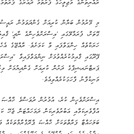
ރައްޔިތުންގެ މަޖިލީހުގެ ފުރަތަމަ ދައުރުގެ ފުރަތަމ
މި މޭރުމުން ބަޔާން ކުރިއަށް ގެންދަވަމުން ރައީސުލްޖ
ހަރަކާތެއް ހިންގަވާފައި ވާ ކަމަށެވެ. ރާއްޖޭގެ އެހެނ
ފޭދޫގައި ޤާއިމުކުރެއްވުމަށް ނިންމަވާފައިވާ "އިސްރަ
ޕަރޓްނަރޝިޕްގެ ދަށުން ކުރިއަށް ގެންދިޔުމަށް މިހާ
މަނިކުފާނު ފާހަގަކުރެއްވިއެވެ.
އިސްރަށްވެހީން ކުރެ، އުމުރުން ދުވަސްވެ ޚާއްޞަ ބެ
އުފާވެރިކަމާއި އަބުރުވެރިކަން ދަމަހައްޓަން ޖެހޭ ކަ
ބަލަހައްޓާ ފަރާތްތަކަށް ޚާއްޞަ ޕްރޮގްރާމްތަކެއް ފަ