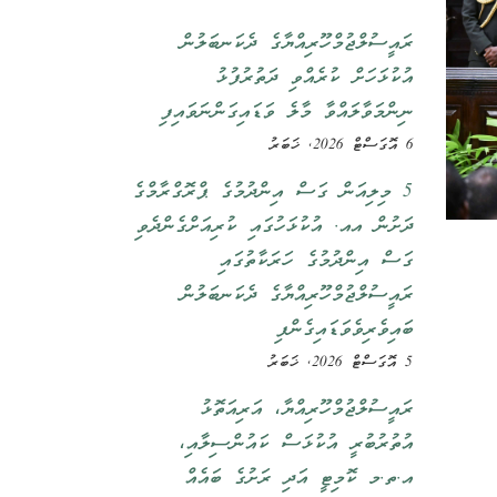
ރައީސުލްޖުމްހޫރިއްޔާގެ ދެކަނބަލުން
އުކުޅަހަށް ކުރެއްވި ދަތުރުފުޅު
ނިންމަވާލައްވާ މާލެ ވަޑައިގަންނަވައިފި
6 އޮގަސްޓް 2026, ޚަބަރު
5 މިލިއަން ގަސް އިންދުމުގެ ޕްރޮގްރާމްގެ
ދަށުން އއ. އުކުޅަހުގައި ކުރިއަށްގެންދެވި
ގަސް އިންދުމުގެ ހަރަކާތުގައި
ރައީސުލްޖުމްހޫރިއްޔާގެ ދެކަނބަލުން
ބައިވެރިވެވަޑައިގެންފި
5 އޮގަސްޓް 2026, ޚަބަރު
ރައީސުލްޖުމްހޫރިއްޔާ، އަރިއަތޮޅު
އުތުރުބުރީ އުކުޅަސް ކައުންސިލާއި،
އ.ތ.މ ކޮމިޓީ އަދި ރަށުގެ ބައެއް