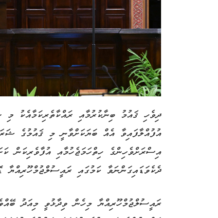
ދިވެހި ޤައުމު ބިނާކުރުމާއި ރައްކާތެރިކަމާއެކު މި 
އުފުއްލާފައިވާ އެއް ބަޔަކަށްވާނީ މި ޤައުމުގެ ޝަރަ
އިސްރަށްވެހިންގެ ހިތްހަމަޖެހުމާއި އުފާވެރިކަން ކަށަ
ދެކެވަޑައިގަންނަވާ ކަމުގައި ރައީސުލްޖުމްހޫރިއްޔާ ޑޮ