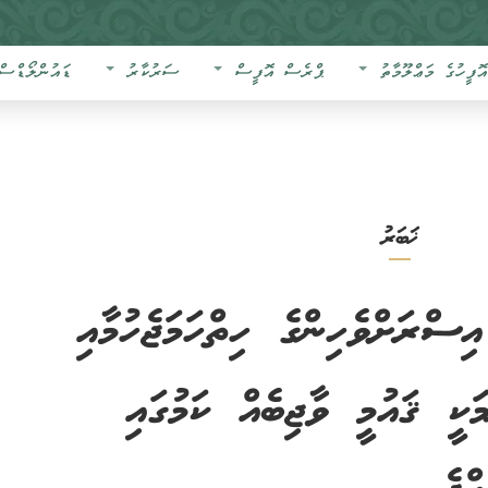
އޮފީހުގެ މަޢްލޫމާތު
ޕްރެސް އޮފީސް
ސަރުކާރު
ޑައުންލޯޑްސް
ޚަބަރު
ީ ބަޔާން 2025: އިސްރަށްވެހިންގެ ހިތްހަމަޖެހުމާއި
މަކީ ޤައުމީ ވާޖިބެއް ކަމުގައި