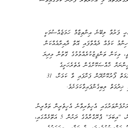
 އަތޮޅެއްގައި މި ޕްރޮގްރާމުތައް މި އަހަރުތެރޭ ފެށޭނެ ކަމުގައިވެސް
ީ ފަރުވާ ލިބޭނެ އިންތިޒާމް ހަމަޖެއްސުމަކީ
ްމު ކަމެއް ދެއްވާފައި އޮތް ދާއިރާއެއްކަން
ީ، މިކަން ތަންފީޒުކުރެއްވުމުގެ ގޮތުން މިދިޔަ
ންނަށް ޚާއްޞަކޮށްގެން އެތެރެހަށީގެ
ޑިޕާޓްމަންޓުގައި ހަފުތާއަކު 2 ދުވަހު އޯޕީޑީގެ ޚިދުމަތް ފޯރުކޮށްދޭން ފަށާފައި ވާ ކަމަށާ، 31
ަށުފެންވަރުގައި އެހީތެރިވާނެ އެހީތެރީން ތަމްރީނު
ކުރުމަކީވެސް ވަޢުދުފުޅެއްކަން ތަކުރާރު ކުރައްވަމުން، ''އިބަމަ'' ޕްރޮގްރާމުގެ ދަށުން 5 އަތޮޅެއްގައި،