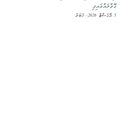
ގޮވާލައްވައިފި
5 އޮގަސްޓް 2026, ޚަބަރު