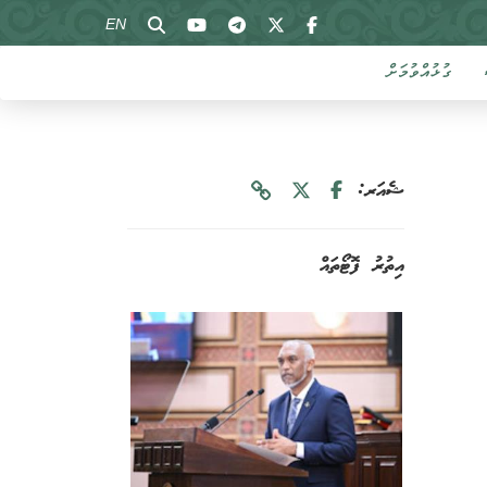
EN
ގުޅުއްވުމަށް
ޝެއަރ:
އިތުރު ފޮޓޯތައް