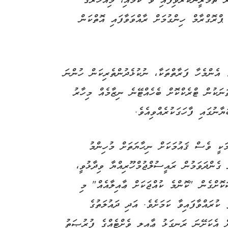
ރިން މިހާރު ތަމްރީނުކުރެވިފައި ވާ ކަމާއި، މިއަހަރުގެ
ެއްގައި "އިބަމަ" ޕްރޮގްރާމް ހިންގުމަށް ރާއްވަވާފައި އޮތްކަން
ި ތިބި 65 އަހަރުން މަތީގެ އެންމެހާ ފަރާތްތަކާ، ނުކުޅެދުންތެރިކަން ހުންނަ
ތަނަކުން ޓްރެކްކޮށް ބެހެއްޓޭނެ ނިޒާމެއް މިހާރު
ާނުގައި ފާހަގަކުރެއްވިއެވެ.
ަމަކީ ވެސް ޤައުމަކަށް ނިހާޔަތަށް މުހިންމު
 ގެންދަވަމުން ރައީސުލްޖުމްހޫރިއްޔާ ވިދާޅުވީ،
ަކޮށްގެން "ކޮންމެ ކުއްޖަކަށް ޢާއިލާއެއް" މި
ޢާރަފު ކުރައްވާފައިވާ ކަމަށެވެ. އަދި ދައުލަތުގެ
ށް އެކަށޭނަ ރަނގަޅު ޢާއިލީ ވެށްޓެއްގެ ފުރުޞަތު