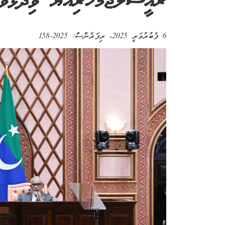
ރައީސުލްޖުމްހޫރިއްޔާ ވިދާޅުވެއ
6 ފެބުރުވަރީ 2025
، ރިފަރެންސް:
2025-158