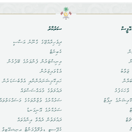
ޮފީސް
ސަރުކާރު
ދިވެހިރާއްޖޭގެ ގާނޫނު އަސާސީ
ން
ކެބިނެޓް
ް
މިނިސްޓަރުން ފެންވަރުގެ ބޭފުޅުން
ޖަވާބު
އެޑްވައިޒަރުން
ަޔާން
ހައިކޮމިޝަނަރުންނާއި އެމްބެސަޑަރުން
ވާހަކަފުޅު
ދައުލަތުގެ މުއައްސަސާތައް
ޮމިޝަނުގެ ރިޕޯޓް
ސަރުކާރުގެ ވުޒާރާތަކުގެ މަސައްކަތްތައް
ް
ސަރުކާރުގެ އޮނިގަނޑު
ެޓް
ދައުލަތުން ދެއްވާ އިނާމުތައް
ް
ކެޕޭސިޓީ ޑިވެލޮޕްމަންޓް އިނީޝިއޭޓިވް