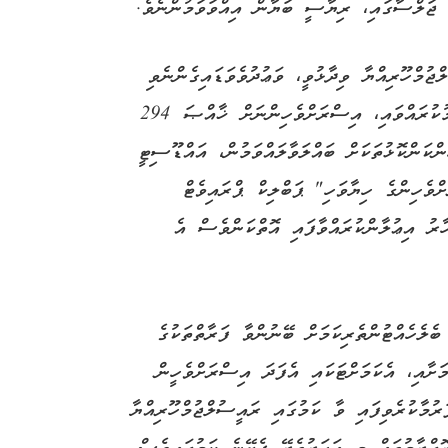
ަ ޖަލްސާގައި، ރިޔާސީ ބަޔާން އިއްވަވަމުންނެވެ.
ުމްހޫރިއްޔާ ވިދާޅުވީ، ވަޢުދުވެވަޑައިގެންނެވި
ގޮތަށް، ފުރަމާލޭގައި 'އިސްރަށްވެހިންގެ ނާދީ' ޤާއިމުކުރައްވައި، އިސްރަށްވެހިންނަށް ޚާއްޞަ 294
ްކަންކޮޅުތަކަށް ބައްލަވާލައްވަމުން، އައްޑޫސިޓީ
ށްވެހިންގެ ހިޔާވަހި" ޕަބްލިކް ޕްރައިވެޓް
ރު އިޢުލާންކުރައްވާފައި އޮތްކަންވެސް އެ
ލެހެއްޓުންތެރިކަމަށް ބޭނުންވާ ފަރާތްތަކުގެ
މަށާއި، އެކަމަށްޓަކައި އެފަދަ އިސްރަށްވެހީން
ރުމާކުރެވިފައި ވާ ކަމުގައި ރައީސުލްޖުމްހޫރިއްޔާ