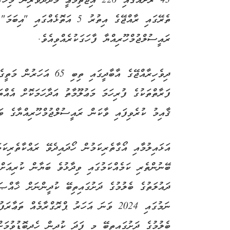
43 ރަށެއްގައި 226 އިޖްތިމާޢީ މަދަދުވެ
ތެރޭގައި ރާއްޖޭގެ އިތުރު 5 އަތޮޅ
ރައީސުލްޖުމްހޫރިއްޔާ ފާހަގަކުރެއްވިއެވެ.
ދިވެހިރާއްޖޭގެ އާބާދީގައ
ފަރާތްތަކުގެ ފުރިހަމަ މަޢުލޫމާތު އަދާހަމަކޮށް އެއް
ޤާއިމު ކުރެވިފައި ވާކަން ރައީސުލްޖުމްހޫރިއްޔާގެ ބަޔ
އަޅައިލުމާއި އޯގާތެރިކަމުން ހޯދައިދެވޭ ރައްކާތެރިކ
ބޭނުންތެރި ކަމެއްކަމުގައި ވިދާޅުވެ ބަޔާން ކުރިއަށް
ދައުލަތުގެ ބެލުމުގެ ދަށުގައިތިބޭ ކުދީންނަށް ޚާއްޞ
ނަމުގައި 2024 ވަނަ އަހަރު ޕްރޮގްރާމެއް ތަ
ބެލުމުގެ ދަށުގައިތިބޭ މި ފަދަ ކުދީން ހެދިބޮޑުވުމަ