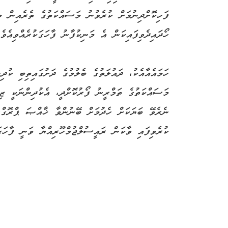
ހޯދައިދެވިފައިކަން އެ މަނިކުފާނު ފާހަގަކުރެއްވިއެވެ.
ހަމައެއާއެކު، ދައުލަތުގެ ބެލުމުގެ ދަށުގައިތިބި ކުދި
މަސައްކަތުގެ ތަމްރީނު ފޯރުކޮށްދީ، އެކުދިންނަކީ ޒިނ
ނެރެވޭ ބަޔަކަށް ހެދުމަށް ބޭނުންވާ ޚާއްޞަ ޕްރޮގް
ކުރެވިފައި ވާކަން ރައީސުލްޖުމްހޫރިއްޔާ ވަނީ ފާހަގަކ