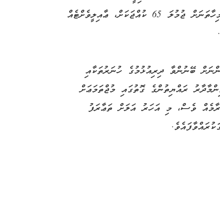
ފަހިކޮށްދިނުމަށް ކުރެވުނު މަސައްކަތުގެ ތެރެއިން މިހާތަނަށް ޖުމުލަ 65 ކުއްޖަކަށް، ޢާއިލީވެށްޓެއް
ންނަށް ބޭނުންވާ ދިރިއުޅުމުގެ ހުނަރުތަކާއި
ްމާދާރު ރައްޔިތުންގެ ގޮތުގައި މުޖްތަމަޢަށް
ރާމެއް ވެސް، މި އަހަރު އަލަށް ތަޢާރަފު
ުރައްވާފައެވެ.