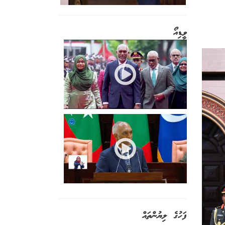
ވީޑިއޯ
ފަހުގެ ލިޔުންތައް