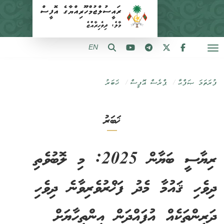
EN
ފުރަތަމަ ޞަފްޙާ
ޕްރެސް އޮފީސް
ޚަބަރު
ޚަބަރު
ރިޔާސީ ބަޔާން 2025: މި ލޮބުވެތި
ދިވެހި ޤައުމާ މެދު ފަޚްރުވެރިވާނެ ދިވެހި
ދަރީންތަކެއް އުފައްދަން އިންތިހާޔަށް