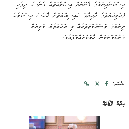
އިސްކަންދިނުމުގެ ޤާނޫނަށް އިޞްލާޙުތައް ގެނެސް، ދިވެހި
ޤައުމިއްޔަތުގެ ދާއިރާގެ ހައިސިއްޔަތަށް ޚާއްޞަ އިސްކަމެއް
ދިނުމުގެ މަސައްކަތްތަކެއް މި އަހަރުތެރޭ ކުރިޔަށް
ގެންދަވާނެކަން ހާމަކުރައްވާފައެވެ.
ޝެއަރ:
އިތުރު ފޮޓޯތައް