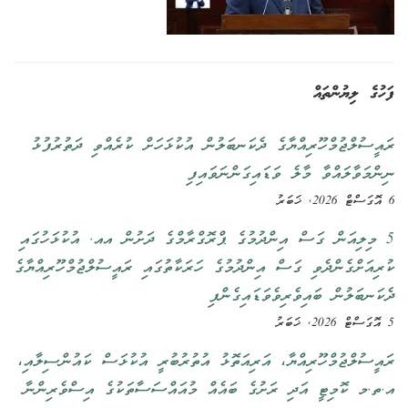
ފަހުގެ ލިޔުންތައް
ރައީސުލްޖުމްހޫރިއްޔާގެ ދެކަނބަލުން އުކުޅަހަށް ކުރެއްވި ދަތުރުފުޅު
ނިންމަވާލައްވާ މާލެ ވަޑައިގަންނަވައިފި
6 އޮގަސްޓް 2026, ޚަބަރު
5 މިލިއަން ގަސް އިންދުމުގެ ޕްރޮގްރާމްގެ ދަށުން އއ. އުކުޅަހުގައި
ކުރިއަށްގެންދެވި ގަސް އިންދުމުގެ ހަރަކާތުގައި ރައީސުލްޖުމްހޫރިއްޔާގެ
ދެކަނބަލުން ބައިވެރިވެވަޑައިގެންފި
5 އޮގަސްޓް 2026, ޚަބަރު
ރައީސުލްޖުމްހޫރިއްޔާ، އަރިއަތޮޅު އުތުރުބުރީ އުކުޅަސް ކައުންސިލާއި،
އ.ތ.މ ކޮމިޓީ އަދި ރަށުގެ ބައެއް މުއައްސަސާތަކުގެ އިސްވެރިންނާ