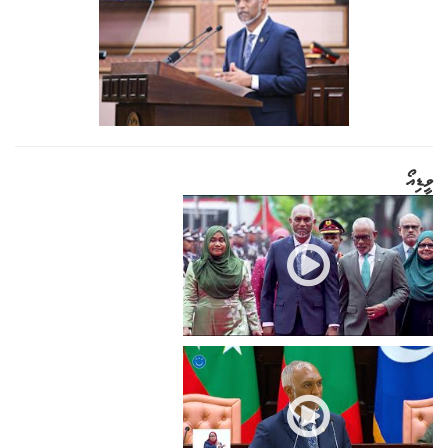
ވީޑިއޯ