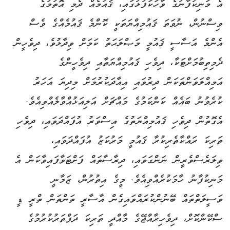
އެ މަނިކުފާނުގެ ވާހަކަފުޅުގައި، ޤައުމެއް ދެމި އޮތުމުގެ
ވިސްނުން، ނުވަތަ ޤައުމިއްޔަތަކީ ކޮންމެ ޤައުމެއްގެ ވެސް
އެންމެ އަސާސީ ޤައުމީ މަޞްލަޙަތު ކަމަށް ވިދާޅުވެ، ދިވެހީން
ދެމިތިބުމަށްޓަކާ، ދިވެހި ޤައުމިއްޔަތާއި ދިވެހީންގެ
އަމިއްލަވަންތަކަން ދިރުވައި އިއާދަކުރުމަށް މިދިޔަ އަހަރު
ކުރެވުނު ބައެއް ކަންކަމުގެ މައްޗަށް އަލިއަޅުއްވާލެއްވިއެވެ.
އެގޮތުން ދިވެހި ޤައުމިއްޔަތުގެ އިސްވަރު އުފައްދަވައި، ދިވެހި
ތަރިކަ ރައްކާތެރިކުރާ ޤައުމީ މަރުކަޒު އުފައްދަވައި،
ވިލަރެސްވެރީން ނަންގަވައި، ދިރާސާތައް ފަށްޓަވާފައިވާކަން އެ
މަނިކުފާނު ހާމަކުރެއްވިއެވެ. މީގެ އިތުރުން، ޒަމާނީ
ވަސީލަތްތައް ބޭނުންކުރައްވައިގެން އާސާރީ ތަންތަން ތްރީ ޑީ
ސްކޭންކޮށް، ދިވެހިރާއްޖޭގެ މާއްދީ ތަރިކަ ދަފްތަރުކުރުމުގެ