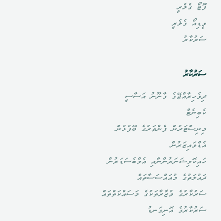
ފޮޓޯ ގެލެރީ
ވީޑިއޯ ގެލެރީ
ސަރުކާރު
ސަރުކާރު
ދިވެހިރާއްޖޭގެ ގާނޫނު އަސާސީ
ކެބިނެޓް
މިނިސްޓަރުން ފެންވަރުގެ ބޭފުޅުން
އެޑްވައިޒަރުން
ހައިކޮމިޝަނަރުންނާއި އެމްބެސަޑަރުން
ދައުލަތުގެ މުއައްސަސާތައް
ސަރުކާރުގެ ވުޒާރާތަކުގެ މަސައްކަތްތައް
ސަރުކާރުގެ އޮނިގަނޑު