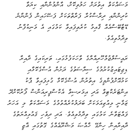
މަސައްކަތް އިތުރަށް ހަލުވިކޮށް، އާންމުންނާއި ކިޔަވާ
ކުދިންނާއި ދިރާސާކުރާ ފަރާތްތަކަށް ފަސޭހައިން ފެންނާނެ
ޑޭޓާބޭސްއެއް ޤާއިމު ކުރެވިފައިވާ ކަމުގައި އެ މަނިކުފާނު
ވިދާޅުވިއެވެ.
ރައީސުލްޖުމްހޫރިއްޔާގެ ވާހަކަފުޅުގައި، ތަރިކައިގެ ދާއިރާ
ޑިޖިޓައިޒުކުރުމުގެ ސިޔާސަތުގެ ދަށުން އުސްގެކޮޅާއި
ކަޅުއޮށްފުންމީގެ އިތުރުން އުސްގެކޮޅާ ގުޅިފައިވާ ޕާކު
އިންޓަރެކްޓިވް އަދި އިމަރސިވް އެކްސްޕީރިއަންސް ފޯރުކޮށްދޭ
ޒަމާނީ މިއުޒިއަމަކަށް ބަދަލުކުރެއްވުމުގެ މަސައްކަތް މި އަހަރު
ފައްޓަވާނެ ކަމުގައި ވިދާޅުވިއެވެ. އަދި ދިވެހި ޤައުމިއްޔަތުގެ
ދާއިރާއިން ހިންގޭ ޚާއްޞަ މަޝްރޫޢެއްގެ ގޮތުގައި ޣާޒީ