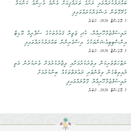
ބައްދަލުކުރައްވައި ރަށުގެ ތަރައްޤީއަށް އެންމެ މުހިންމު ކަންކަމާ
ގުޅޭގޮތުން މަޝްވަރާކުރައްވައިފި
5 އޮގަސްޓް 2026, ޚަބަރު
ރައީސުލްޖުމްހޫރިއްޔާ، ކުދި ޖަޒީރާ ޤައުމުތަކުގެ ސުޕްރީމް އޮޑިޓް
އިންސްޓިޓިއުޝަންތަކުގެ އިސްވެރިންނާ ބައްދަލުކުރައްވައިފި
5 އޮގަސްޓް 2026, ޚަބަރު
ނަޒާހަތްތެރިކަން އިތުރުކުރުމަށާއި އީޖާދުކުރުމަށް ވުނަކުރުން މަތީ
ދެމިތިބެގެން ވިލުންތެރި ދައުލަތްތަކެއް ބިނާކުރުމަށް
ރައީސުލްޖުމްހޫރިއްޔާ ގޮވާލައްވައިފި
5 އޮގަސްޓް 2026, ޚަބަރު