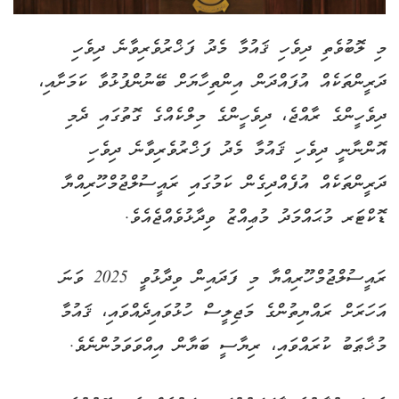
މި ލޮބުވެތި ދިވެހި ޤައުމާ މެދު ފަޚްރުވެރިވާނެ ދިވެހި
ދަރީންތަކެއް އުފައްދަން އިންތިހާޔަށް ބޭނުންފުޅުވާ ކަމަށާއި،
ދިވެހީންގެ ރާއްޖެ، ދިވެހީންގެ މިލްކެއްގެ ގޮތުގައި ދެމި
އޮންނާނީ ދިވެހި ޤައުމާ މެދު ފަޚްރުވެރިވާނެ ދިވެހި
ދަރީންތަކެއް އުފެއްދިގެން ކަމުގައި ރައީސުލްޖުމްހޫރިއްޔާ
ޑޮކްޓަރ މުޙައްމަދު މުޢިއްޒު ވިދާޅުވެއްޖެއެވެ.
ރައީސުލްޖުމްހޫރިއްޔާ މި ފަދައިން ވިދާޅުވީ 2025 ވަނަ
އަހަރަށް ރައްޔިތުންގެ މަޖިލީސް ހުޅުވައިދެއްވައި، ޤައުމާ
މުޚާޠަބު ކުރައްވައި، ރިޔާސީ ބަޔާން އިއްވަވަމުންނެވެ.