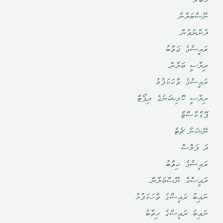
ޚަބަރު
ނޫސްބަޔާން
ދެންނެވުން
ރައީސްގެ ޖަވާބު
ރިޔާސީ ބަޔާން
ރައީސްގެ ވާހަކަފުޅު
ރިޔާސީ ކޮމިޝަނުގެ ރިޕޯޓް
ޕޮޑްކާސްޓް
ނޭޝަން ޗެޓް
ދަ ޕަލްސް
ރައީސްގެ ޚިތާބު
ރައީސްގެ ނޫސްބަޔާން
ނައިބު ރައީސްގެ ވާހަކަފުޅު
ނައިބު ރައީސްގެ ޚިތާބު