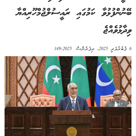
ބޭނުންފުޅުވާ ކަމުގައި ރައީސުލްޖުމްހޫރިއްޔާ
ވިދާޅުވެއްޖެ
6 ފެބުރުވަރީ 2025
، ރިފަރެންސް:
2025-149