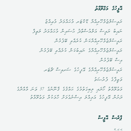
އޮފީހުގެ މަޢްލޫމާތު
ރައީސުލްޖުމްހޫރިއްޔާ ޑޮކްޓަރ މުޙައްމަދު މުޢިއްޒު
ނައިބު ރައީސް އަލްއުސްތާޛު ޙުސައިން މުޙައްމަދު ލަޠީފް
ރައީސުލްޖުމްހޫރިއްޔާކަން ކުރެއްވި ބޭފުޅުން
ރައީސުލްޖުމްހޫރިއްޔާގެ ނައިބުކަން ކުރެއްވި ބޭފުޅުން
އިސް ބޭފުޅުން
ރައީސުލްޖުމްހޫރިއްޔާގެ އޮފީހުގެ ސަރވިސް ޗާޓަރ
ވަޒީފާގެ ފުރުޞަތު
މަޢުލޫމާތު ހޯދައި ލިބިގަތުމުގެ ޙައްޤުގެ ޤާނޫނުގެ 37 ވަނަ މާއްދާގެ
ދަށުން އޮފީހުގެ އަމިއްލަ އިސްނެގުމަށް ހާމަކުރާ މަޢުލޫމާތު
ޕްރެސް އޮފީސް