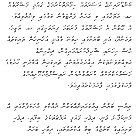
ބަންޑާރައިންގެ އަސަރުތައް ހިމާޔަތްކުރުމުގެ ޤައުމީ މަޝްރޫޢެއް
ހއ. އަތޮޅުގައި މި އަހަރު ފަށްޓަވާނެ ކަމުގައި ވިދާޅުވިއެވެ.
އެ ގޮތުން އެ މަޝްރޫޢުގެ ފުރަތަމަ ފިޔަވަހީގައި ހއ. އުތީމު،
ތަކަންދޫ، އަދި ބާރަށުގައި ހިމެނޭ މާއްދީ އެހެނިހެން ތަރިކަތައް
ވެސް ހިމަނައި ޝާމިލުކުރައްވައިގެން، ދިވެހީންގެ
އަމިއްލަވަންތަކަން އިއާދަކުރުމަށާއި ތަރިކައިން އާމްދަނީ ހޯދުމުގެ
މަސައްކަތްތަކެއް ކުރައްވާނެކަން ރައީސުލްޖުމްހޫރިއްޔާގެ
ވާހަކަފުޅުގައި ފާހަގަކުރެއްވިއެވެ.
ރިޔާސީ ބަޔާން އިއްވަވައިދެއްވަމުން ދެއްކެވި ވާހަކަފުޅުގައި އެ
މަނިކުފާނު ވަނީ، ދިވެހި ޤައުމީ ރަމްޒުތަކުގެ ބިލާއި، ދިވެހި
ތަރިކައިގެ ކޮލެޖުގެ ބިލު އެކުލަވާލައި، ދިވެހި ބަހަށް