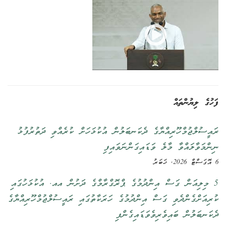
ފަހުގެ ލިޔުންތައް
ރައީސުލްޖުމްހޫރިއްޔާގެ ދެކަނބަލުން އުކުޅަހަށް ކުރެއްވި ދަތުރުފުޅު
ނިންމަވާލައްވާ މާލެ ވަޑައިގަންނަވައިފި
6 އޮގަސްޓް 2026, ޚަބަރު
5 މިލިއަން ގަސް އިންދުމުގެ ޕްރޮގްރާމްގެ ދަށުން އއ. އުކުޅަހުގައި
ކުރިއަށްގެންދެވި ގަސް އިންދުމުގެ ހަރަކާތުގައި ރައީސުލްޖުމްހޫރިއްޔާގެ
ދެކަނބަލުން ބައިވެރިވެވަޑައިގެންފި