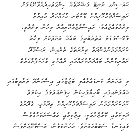
ހައުސިންގ ޔުނިޓް މަޝްރޫޢެއް ހިންގަވައިދެއްވާނޭކަމަށް
ރައީސުލްޖުމްހޫރިއްޔާ ޑޮކްޓަރ މުޙައްމަދު މުޢިއްޒު
ވިދާޅުވެއްޖެއެވެ. ރައީސުލްޖުމްހޫރިއްޔާ މިހެން ވިދާޅުވީ،
މާޅޮސްމަޑުލު އުތުރުބުރީގެ ބައެއް ރަށްތަކަށް މިހާރު
ކުރައްވަމުންގެންދަވާ ޒިޔާރަތުގެ ތެރެއިން، ރަސްމާދޫ
ރައްޔިތުންނާ ބައްދަލުކުރައްވައި ދެއްކެވި ވާހަކަފުޅުގައެވެ.
މި އަހަރަށް ކަނޑައެޅުއްވި ބަޖެޓުގައި އިސްކަންދޭ ތަރުތީބުގައި
އެއްވަނައިގައި ބޯހިޔާވަހިކަން ހިމެނުއްވުމުގެ ޙިކުމަތް
ހާމަކުރައްވަމުން ރައީސުލްޖުމްހޫރިއްޔާ ވިދާޅުވީ، ގެދޮރުގެ
ދަތިކަމާއި ތޮއްޖެހުމަކީ، އިޖުތިމާޢީ މައްސަލަތަކުގެވެސް
މައިގަނޑު ސަބަބުކަމަށެވެ. އެހެންކަމުން، ރަސްމާދޫއަށްވެސް