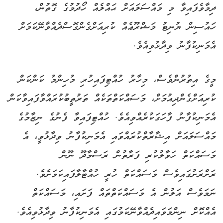
ދިމާވެފައިވާ މި މައްސަލައަށް ޙައްލެއް ހޯދުމުގެ ގޮތުން،
ހައުސިން ޔުނިޓު މަޝްރޫޢެއް ކުރިއަށްގެންގޮސްދެއްވާނޭކަމަށް
އެމަނިކުފާނު ވިދާޅުވިއެވެ.
މީގެ އިތުރުންވެސް، މިހާރު ހުއްޓިފައިހުރި މުހިންމު ކަންކަން
ކުރިއަށްގެންދިއުމަށް، މަސައްކަތްތަކެއް ތަރުތީބުކުރައްވާފައިވާކަން
އެމަނިކުފާނު ފާހަގަކުރެއްވިއެވެ. ހުއްޓިފައިވާ ފެނުގެ ނިޒާމުގެ
މައްސަލައަށް އިޝާރާތްކުރައްވައި އެމަނިކުފާނު ވިދާޅުވީ، އެ
މަސައްކަތް ހަވާލުކުރި ފަރާތުން ރަސްމާދޫ ނޫން
ރަށްރަށުގައިވެސް މަސައްކަތް ހުރީ ހުއްޓާލާފައިކަމަށެވެ.
ނަމަވެސް އަލުން އެ މަސައްކަތްތައް ފަށައި، މަސައްކަތް
އެއްކޮށް ނިންމަވައިދެއްވާނޭކަމުގައި އެމަނިކުފާނު ވިދާޅުވިއެވެ.