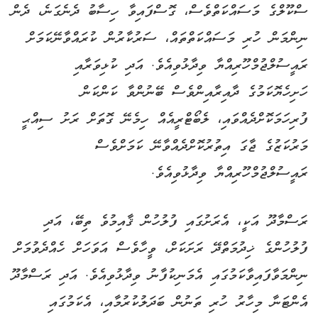
ސްކޫލްގެ މަސައްކަތްވެސް، ގޮސްފައިވާ ހިސާބު ދެނެގަނެ، ދެން
ނިންމަން ހުރި މަސައްކަތްތައް، ސަރުކާރުން ކުރައްވާނޭކަމަށް
ރައީސުލްޖުމްހޫރިއްޔާ ވިދާޅުވިއެވެ. އަދި ކުޅިވަރާއި
ހަށިހެޔޮކަމުގެ ދާއިރާއިންވެސް ބޭނުންވާ ކަންކަން
ފުރިހަމަކޮށްދެއްވައި، ލެބޯޓްރީއެއް ހިމެނޭ ގޮތަށް ރަށު ސިއްޙީ
މަރުކަޒުގެ ޖާގަ އިތުރުކޮށްދެއްވާނޭ ކަމަށްވެސް
ރައީސުލްޖުމްހޫރިއްޔާ ވިދާޅުވިއެވެ.
ރަސްމާދޫ އަކީ، އެރަށުގައި ފުލުހުން ޤާއިމުވެ ތިބޭ، އަދި
ފުލުހުންގެ ޚިދުމަތްދޭ ރަށަކަށް، ވީހާވެސް އަވަހަށް ހެއްދެވުމަށް
ނިންމަވާފައިވާކަމުގައި އެމަނިކުފާނު ވިދާޅުވިއެވެ. އަދި ރަސްމާދޫ
އެންޓަނާ މިހާރު ހުރި ތަނުން ބަދަލުކުރުމާއި، އެކަމުގައި