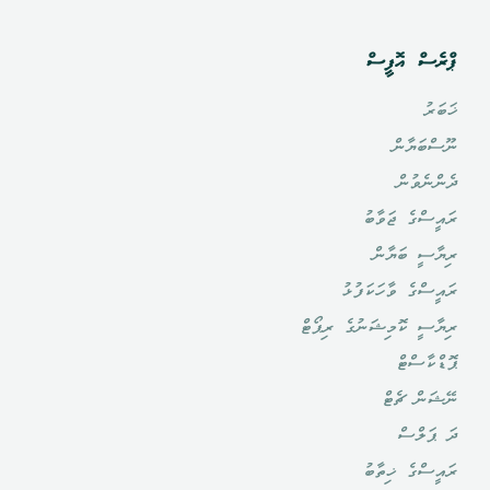
ޕްރެސް އޮފީސް
ޚަބަރު
ނޫސްބަޔާން
ދެންނެވުން
ރައީސްގެ ޖަވާބު
ރިޔާސީ ބަޔާން
ރައީސްގެ ވާހަކަފުޅު
ރިޔާސީ ކޮމިޝަނުގެ ރިޕޯޓް
ޕޮޑްކާސްޓް
ނޭޝަން ޗެޓް
ދަ ޕަލްސް
ރައީސްގެ ޚިތާބު