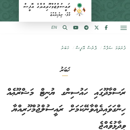
EN
ފުރަތަމަ ޞަފްޙާ
ޕްރެސް އޮފީސް
ޚަބަރު
ޚަބަރު
ރަސްމާދޫގައި ހައުސިންގ ޔުނިޓް މަޝްރޫޢެއް
ހިންގަވައިދެއްވާނޭކަމަށް ރައީސުލްޖުމްހޫރިއްޔާ
ވިދާޅުވެއްޖެ