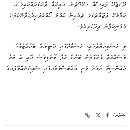
ދޭންޖެހޭ ފައިސާއާ ގުޅޭގޮތުން، އުރީދޫއާ ވާހަކަދައްކައިގެން،
ކަމާބެހޭ ވުޒާރާތަކުގެ ތެރެއިން ޙައްލު ހޯއްދަވައިދެއްވާނޭކަމަށް
އެމަނިކުފާނު ވިދާޅުވިއެވެ.
މި ރަސްމިއްޔާތުގައި، ރަސްމާދޫގައި އޭ.ޓީ.އެމް ބެހެއްޓުމުގެ
މަސައްކަތާ ގުޅޭގޮތުން ބޭންކް އޮފް މޯލްޑިވްސް އާއި އެ ރަށު
ކައުންސިލާ ދެމެދު ވަނީ އެއްބަސްވުމެއްގައި ސޮއިކުރައްވާފައެވެ.
ޝެއަރ: