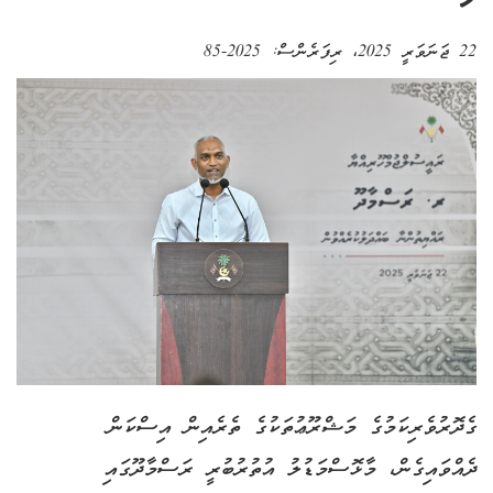
22 ޖަނަވަރީ 2025
، ރިފަރެންސް:
2025-85
ގެދޮރުވެރިކަމުގެ މަޝްރޫޢުތަކުގެ ތެރެއިން އިސްކަން
ދެއްވައިގެން، މާޅޮސްމަޑުލު އުތުރުބުރީ ރަސްމާދޫގައި