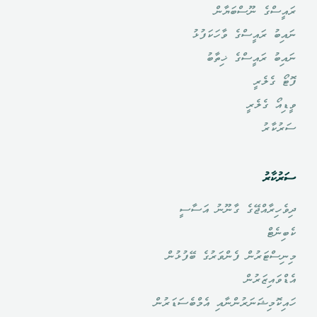
ރައީސްގެ ނޫސްބަޔާން
ނައިބު ރައީސްގެ ވާހަކަފުޅު
ނައިބު ރައީސްގެ ޚިތާބު
ފޮޓޯ ގެލެރީ
ވީޑިއޯ ގެލެރީ
ސަރުކާރު
ސަރުކާރު
ދިވެހިރާއްޖޭގެ ގާނޫނު އަސާސީ
ކެބިނެޓް
މިނިސްޓަރުން ފެންވަރުގެ ބޭފުޅުން
އެޑްވައިޒަރުން
ހައިކޮމިޝަނަރުންނާއި އެމްބެސަޑަރުން