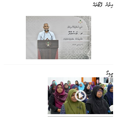
އިތުރު ފޮޓޯތައް
ވީޑިއޯ