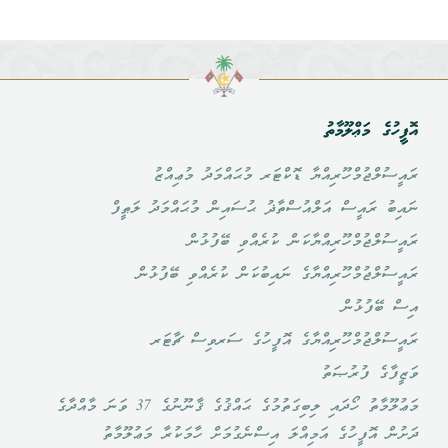
އޮފީހުގެ މަޢްލޫމާތު
ރައީސުލްޖުމްހޫރިއްޔާ ޑޮކްޓަރ މުޙައްމަދު މުޢިއްޒު
ނައިބު ރައީސް އަލްއުސްތާޛު ޙުސައިން މުޙައްމަދު ލަޠީފް
ރައީސުލްޖުމްހޫރިއްޔާކަން ކުރެއްވި ބޭފުޅުން
ރައީސުލްޖުމްހޫރިއްޔާގެ ނައިބުކަން ކުރެއްވި ބޭފުޅުން
އިސް ބޭފުޅުން
ރައީސުލްޖުމްހޫރިއްޔާގެ އޮފީހުގެ ސަރވިސް ޗާޓަރ
ވަޒީފާގެ ފުރުޞަތު
މަޢުލޫމާތު ހޯދައި ލިބިގަތުމުގެ ޙައްޤުގެ ޤާނޫނުގެ 37 ވަނަ މާއްދާގެ
ދަށުން އޮފީހުގެ އަމިއްލަ އިސްނެގުމަށް ހާމަކުރާ މަޢުލޫމާތު