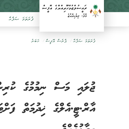
ފުރަތަމަ ޞަފްޙާ
ފުރަތަމަ ޞަފްޙާ
ޕްރެސް އޮފީސް
ޚަބަރު
ޖުލައި މަސް ނިމުމުގެ ކުރި
އާރް.ޓީ.އެލްގެ ޚިދުމަތް ފަށްޓ