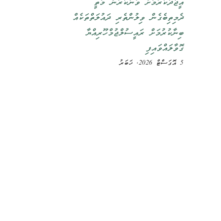
އީޖާދުކުރުމަށް ވުނަކުރުން މަތީ
ދެމިތިބެގެން ވިލުންތެރި ދައުލަތްތަކެއް
ބިނާކުރުމަށް ރައީސުލްޖުމްހޫރިއްޔާ
ގޮވާލައްވައިފި
5 އޮގަސްޓް 2026, ޚަބަރު