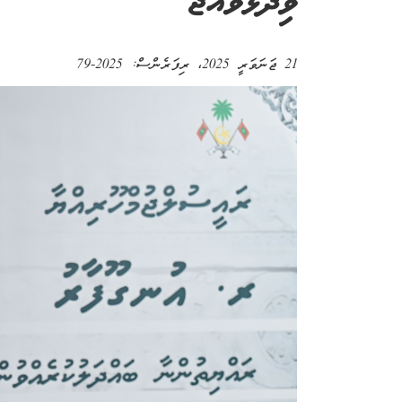
ވިދާޅުވެއްޖެ
21 ޖަނަވަރީ 2025
، ރިފަރެންސް:
2025-79