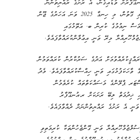
ނގޫފާރަށް ވަޑައިގެން، އެ ރަށުގެ ރައްޔިތުންނާ
މިރޭ ބައްދަލުކުރައްވާ، ވާހަކަފުޅުދައްކަވަމުންނެވެ. މި ގޮތުން، މި ހިނގާ 2025 ވަނަ އަހަރުގެ ޖޫން
ަސް ނިމުމުގެ ކުރިން ބ. އަތޮޅުގައި
ޖުމްހޫރިއްޔާ މިރޭ ވަނީ އިޢުލާންކުރައްވާފައެވެ.
ްޤީކުރެއްވުމަށް އަދުގެ ސަރުކާރުން ކުރައްވަމުން
ެ ވާހަކަފުޅުގައި ވަނީ ހިއްސާކުރައްވާފައެވެ. މެދު
ޓަރ ޕްލޭންގެ މަސައްކަތްތައް ކުރެވެމުން
އި ޚިދުމަތް ލިބޭ ރަށަކަށް ރ.އުނގޫފާރު
ވަނީ އެ ރަށުގެ ރައްޔިތުންނަށް ދެއްވާފައެވެ.
ސުލްޖުމްހޫރިއްޔާ ވަނީ ގޮންޖެހުންތަކާ ކުރިމަތިވި