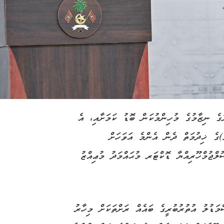
ުގެ ނިޒާމުގެ މުހިންމުކަން ބޮޑު ކަމަށާއި، އެ
)ގެ ޚިދުމަތް ދެން އެންމެ އަވަހަށް
ލްޖުމްހޫރިއްޔާ ޑޮކްޓަރ މުޙައްމަދު މުޢިއްޒު
މަޑުލު އުތުރުބުރީގެ ބައެއް ރަށްތަކަށް މިހާރު