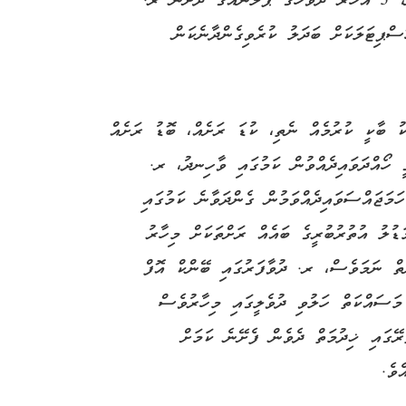
ރައީސުލްޖުމްހޫރިއްޔާ ވަނީ ދެއްވާފައެވެ. އެ ގޮތުން، 3 އަހަރު ދުވަހުގެ ޕްލޭނެއްގެ ދަށުން ރ.
ޕިޓަލަކަށް ބަދަލު ކުރެވިގެންދާނެކަން
ު ބާކީ ކުރުމެއް ނެތި، ކުޑަ ރަށެއް، ބޮޑު ރަށެއް
ީ ހޯއްދަވައިދެއްވުން ކަމުގައި ވާހިނދު، ރ.
ަމަޖައްސަވައިދެއްވަމުން ގެންދަވާނެ ކަމުގައި
ޑުލު އުތުރުބުރީގެ ބައެއް ރަށްތަކަށް މިހާރު
ނެތް ނަމަވެސް، ރ. ދުވާފަރުގައި ބޭންކް އޮފް
 މަސައްކަތް ހަލުވި ދުވެލީގައި މިހާރުވެސް
ރޭގައި ޚިދުމަތް ދެވެން ފެށޭނެ ކަމަށް
ެވެ.