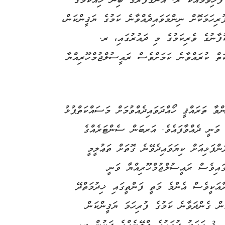
ހިވުމާއެކު ރ. އުނގޫފާރުގެ ބިން ހިއްކުމުގެ
ުރިހަމަކޮށް ނިންމަވައިދެއްވާނެ ކަމުގެ ޔަޤީންކަން،
ުފާނުގެ ވެރިކަމުގެ މި ދައުރުގައި، ރ.
ެ މަސައްކަތް ކުރައްވާނެ ކަމަށްވެސް ރައީސުލްޖުމްހޫރިއްޔާ
ވާ ތަރައްޤީ ހޯއްދަވައިދެއްވުމަށް މަސައްކަތްޕުޅު
ާ ވަނީ ދެއްވާފައެވެ. އަރބަން ސެންޓަރެއްގެ
ރުގައި ރަށް ތަރައްޤީވެގެން އަންނައިރު، 1 ދަންފަޅިއަށް ކިޔަވައިދެވޭނެ ގޮތަށް ތަޢުލީމީ
ގައިވެސް ރައީސުލްޖުމްހޫރިއްޔާ ވަނީ
ާއަކީވެސް އެންމެ މަތީ ފަންތީގައި ޚިދުމަތްދޭ
ުން ގެންދަވާނެ ކަމުގެ ފުރިހަމަ ޔަޤީންކަން