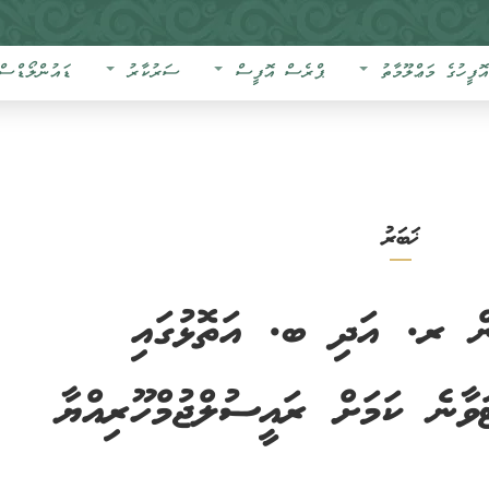
އޮފީހުގެ މަޢްލޫމާތު
ޕްރެސް އޮފީސް
ސަރުކާރު
ޑައުންލޯޑްސް
ޚަބަރު
ން ރ. އަދި ބ. އަތޮޅުގައި
ަވާނެ ކަމަށް ރައީސުލްޖުމްހޫރިއްޔާ