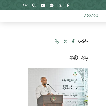
EN
ގުޅުއްވުމަށް
ޝެއަރ:
އިތުރު ފޮޓޯތައް