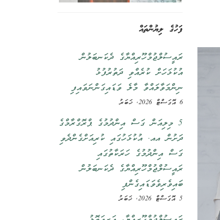
ފަހުގެ ލިޔުންތައް
ރައީސުލްޖުމްހޫރިއްޔާގެ ދެކަނބަލުން
އުކުޅަހަށް ކުރެއްވި ދަތުރުފުޅު
ނިންމަވާލައްވާ މާލެ ވަޑައިގަންނަވައިފި
6 އޮގަސްޓް 2026, ޚަބަރު
5 މިލިއަން ގަސް އިންދުމުގެ ޕްރޮގްރާމްގެ
ދަށުން އއ. އުކުޅަހުގައި ކުރިއަށްގެންދެވި
ގަސް އިންދުމުގެ ހަރަކާތުގައި
ރައީސުލްޖުމްހޫރިއްޔާގެ ދެކަނބަލުން
ބައިވެރިވެވަޑައިގެންފި
5 އޮގަސްޓް 2026, ޚަބަރު
ރައީސުލްޖުމްހޫރިއްޔާ، އަރިއަތޮޅު