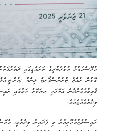
މާޅޮސްމަޑުލު އުތުރުބުރީގެ ތަރައްޤީގައި ދަތުރުފަތުރ
ގޮތުން ރާއްޖެ ޓްރާންސްޕޯރޓް ލިންކް (އާރް.ޓީ.އެލް
ޤާއިމުވެގެންދާނެ އަތޮޅަކީ ރ.އަތޮޅު ކަމުގައި ރައީސު
ވިދާޅުވެއްޖެއެވެ.
ރައީސުލްޖުމްހޫރިއްޔާ މި ފަދައިން ވިދާޅުވީ، މާޅޮސް