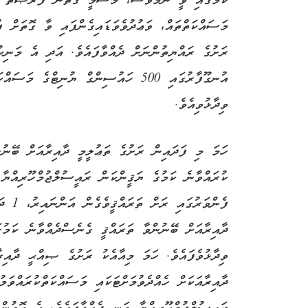
ކަމުގައި ވީ ނަމަވެސް، މޫސުމީ ގޮތުން ފުރުޞަތު ފަ
މަސައްކަތްތައް، ވަޢުދުވެވަޑައިގެންފައި ވާ ގޮތަށް ފ
ރަށުގެ ރައްޔިތުންނަށް ދެއްވާފައެވެ. އަދި އެ މަނިކ
އުނގޫފާރުގައި 500 ހައުސިންގް ޔުނިޓްގ
ވިދާޅުވިއެވެ.
ހަމަ މި ފަދައިން ރަށުގެ ތަޢުލީމީ ދާއިރާއަށް ބޭނުން
ކުރައްވާނެ ކަމުގެ ޔަޤީންކަން ރައީސުލްޖުމްހޫރިއްޔ
ފެންވަ
ދާއިރާއަށް ބޭނުންވާ ތަރައްޤީ ގެނެސްދެއްވާނެ ކަމު
ވިދާޅުވެފައެވެ. ހަމަ މިއާއެކު ރަށުގެ ޞިއްޙީ ދާއިރ
ދާއިރާއަކަށް ހެއްދެވުމަށްޓަކައި މަސައްކަތްކުރައްވަމ