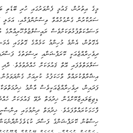
މީގެ އިތުރުން، ޤައުމީ ފެންވަރުގައި ހުރި ބޮޑެތި ބަ
ސަރުކާރުން ގެންގުޅުއްވާ ވިސްނުންފުޅާއި، އަމަލީ ގ
މަސައްކަތްޕުޅުތަކަށްވެސް ރައީސުލްޖުމްހޫރިއްޔާގެ ވާހ
އެގޮތުން، އެންމެ މުހިންމު ކަމެއްގެ ގޮތުގައި އެމަނި
ދިވެހިރާއްޖެއަކީ ކޮރަޕްޝަނާއި ރިސްވަތުގެ ފަސާދައ
ސަލާމަތްވެފައި އޮތް ޤައުމަކަށް ހެއްދެވުމެވެ. ދާދި 
އިޝާރާތްކުރައްވާ ވާހަކަފުޅު ކުރިއަށް ގެންދަވަމުން
ފަދައިން، ދިވެހިރާއްޖެއަކީވެސް އާންމު ޚިދުމަތްތަކާ
ޑިޖިޓަލައިޒްކޮށްގެން ޚިދުމަތް ދެވޭ ޤައުމަކަށް ހެއްދ
ފާހަގަކުރައްވާފައެވެ. ޚިދުމަތް ދިނުމުގައި އިންސާނީ
ހިސާބުން ކޮރަޕްޝަންގެ ފަސާދަ ކުޑަވެގެންދާނެކަން ރ