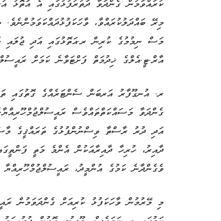
ކުރައްވަމުން ގެންދަވާ ދަތުރުފުޅުގައި އެ އަތޮޅު އު
މަސް ނިމުމުގެ ކުރިން ރ.އަތޮޅުގައި އަދި ޖުލައި މ
އާރް.ޓީ.އެލްގެ ޚިދުމަތް ފަށްޓަވާނެ ކަމަށް ރައީސުލް
ރ. އުނގޫފާރު އަރބަން ސެންޓަރެއްގެ ގޮތުގައި ތަރައ
ގެންދަވާ މަސައްކަތްތައްވެސް ރައީސުލްޖުމްހޫރިއްޔާގ
އަދި ދުރު ރާސްތާ ވިސްނުންފުޅުގެ ތަރައްޤީގެ މާސް
ދާއިރު، ހުރިހާ ދާއިރާއަކުން އެންމެ މަތީ ފަންތީގަ
ވެގެންދާނެ ކަމުގެ އުންމީދު، ރައީސުލްޖުމްހޫރިއްޔާ 
މި މޭރުމުން ވާހަކަފުޅު ކުރިއަށް ގެންދަވަމުން ރައީ