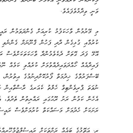
މިކަންކަން ކުރައްވާނީ އެކަމަށް ބޭނުންވާ ޤާނޫނުތައ
ވަނީ ވިދާޅުވެފައެވެ.
މި މޭރުމުން ވާހަކަފުޅު ކުރިއަށް ގެންދަވަމުން ރައީ
ކުރުމާއި ގުޅިގެން ދާދި ފަހުން ޤާނޫނަށް ގެންނެވި ބަ
އޮޅޭ ފަދަ ގޮތަށް ދެކެވެމުންދާ ވާހަކަތަކަށްވެސް ރައ
ފައިދާއެއް ހޯއްދަވައިދެއްވުމަށް ކުރެއްވި ކަމެއް ނ
ބޭސްފަރުވާގެ ޚިދުމަތް ފޯރުކޮށްދިނުމުގެ އިތުރުން، 
ނުވަތަ ޕްރިވެންޓިވް ހެލްތު ކެއަރގެ ރާސްތާއިން ކުރ
އެހެން ކަމުން ރަށު ރޫޙުގައި ރައްޔިތުން ތެދުވެ، އެ
ރަށަކަށް ހެދުމަށް މަސައްކަތް ކުރުމަށްވެސް ރައީސުލް
ރ. އަތޮޅުގެ ބައެއް ރަށްތަކަށް ރައީސުލްޖުމްހޫރިއްޔ