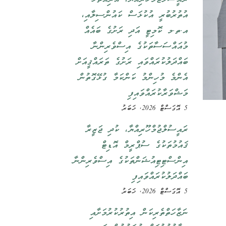
އުތުރުބުރީ އުކުޅަސް ކައުންސިލާއި،
އ.ތ.މ ކޮމިޓީ އަދި ރަށުގެ ބައެއް
މުއައްސަސާތަކުގެ އިސްވެރިންނާ
ބައްދަލުކުރައްވައި ރަށުގެ ތަރައްޤީއަށް
އެންމެ މުހިންމު ކަންކަމާ ގުޅޭގޮތުން
މަޝްވަރާކުރައްވައިފި
5 އޮގަސްޓް 2026, ޚަބަރު
ރައީސުލްޖުމްހޫރިއްޔާ، ކުދި ޖަޒީރާ
ޤައުމުތަކުގެ ސުޕްރީމް އޮޑިޓް
އިންސްޓިޓިއުޝަންތަކުގެ އިސްވެރިންނާ
ބައްދަލުކުރައްވައިފި
5 އޮގަސްޓް 2026, ޚަބަރު
ނަޒާހަތްތެރިކަން އިތުރުކުރުމަށާއި