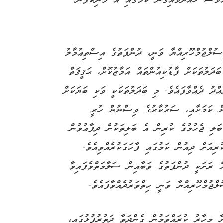
ްވެސް ހައްދަވައިގެން ކަމުގައި އެ މަނިކުފާނު
ސުލްޖުމްހޫރިއްޔާ ވަނީ، ދުންފަތުގެ އިސްތިޢުމާލު
ދަލުތަކަށް ފާޑުކިއުންތައް އަމާޒުކޮށް، ޙަޤީޤަތް
ްދު ދެއްވާފައެވެ. މި ބަދަލުތަކަކީ ވަކި ބަޔަކަށް
ޫން ކަމަށާއި، ސަރުކާރުގެ ވިސްނުން ހުރީ
ބަލި ޖެހުމުގެ ކުރިން އެ ބަލިތަކުން ދިފާޢުވުން
ިއަށް ދިއުން ކަމުގައި ފާހަގަކުރެއްވިއެވެ.
 ރަށަކީ ދުންފަތުގެ ވަބާއިން ސަލާމަތްވެފައިވާ
ޖުމްހޫރިއްޔާ ވަނީ ހިތްވަރުދެއްވާފައެވެ.
ާ މިހާރު ކުރައްވަމުން ގެންދަވާ ދަތުރުފުޅުގައި،