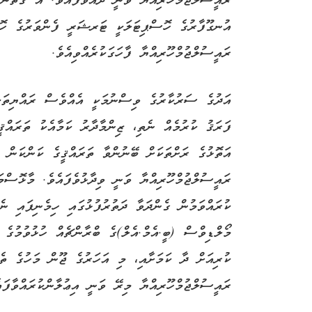
އުނގޫފާރުގެ ހޮސްޕިޓަލަކީ ޓަރޝަރީ ފެންވަރުގެ ހޮސް
ރައީސުލްޖުމްހޫރިއްޔާ ފާހަގަކުރެއްވިއެވެ.
އަދުގެ ސަރުކާރުގެ ވިސްނުމަކީ އެއްވެސް ރައްޔިތަކ
ފަރަޤު ކުރުމެއް ނެތި، ޒިންމާދާރު ކަމާއެކު ތަރައްޤ
އަތޮޅުގެ ރަށްތަކަށް ބޭނުންވާ ތަރައްޤީގެ ކަންކަން ހ
ރައީސުލްޖުމްހޫރިއްޔާ ވަނީ ވިދާޅުވެފައެވެ. މާޅޮސްމަ
ކުރައްވަމުން ގެންދަވާ ދަތުރުފުޅުގައި ހިމެނިފައި 
މޯލްޑިވްސް (ބީ.އެމް.އެލް)ގެ ބްރާންޗެއް ހުޅުވުމުގެ
ކުރިއަށް ދާ ކަމަށާއި، މި އަހަރުގެ ޖޫން މަހުގެ ތެ
ރައީސުލްޖުމްހޫރިއްޔާ މިރޭ ވަނީ އިޢުލާންކުރައްވާފައ