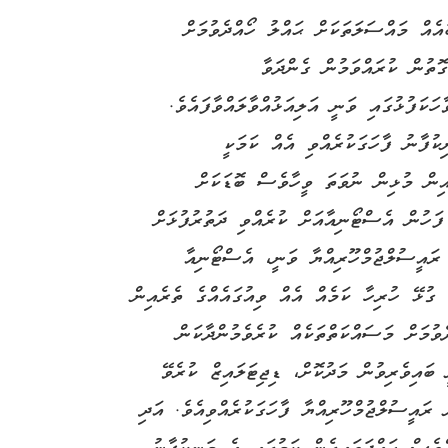
އެއް މައްސަލަތަކަށް ޙައްލު ހޯއްދެވުމަށް
ޮތުން ކުރައްވަމުން ގެންދަވާ
ަކަފުޅުގައި ވަނީ އަލިއަޅުއްވާލައްވާފައެވެ.
ކުފާނު ފާހަގަކުރެއްވި އެއް ކަމަކީ
ިން މުޅިން ނުވަތަ ވީހާވެސް ބޮޑަކަށް
ފަހުން އެސްޓޯނިއާއަށް ކުރެއްވި ދަތުރުފުޅަށް
 ރައީސުލްޖުމްހޫރިއްޔާ ވަނީ، އެސްޓޯނިއާ
 ގުޅޭ ހުރިހާ ކަމެއް އެއް ވިއުގައެއްގެ ތެރެއިން
ެވުމަށް މަސައްކަތްތަކެއް ކުރެވެމުންދާކަން
 ބައިވެރިވުން މަދުކޮށް، ޑިޖިޓަލައިޒް ކުރެވޭ
ައީސުލްޖުމްހޫރިއްޔާ ފާހަގަކުރެއްވިއެވެ. އަދި