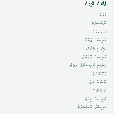
ޕްރެސް އޮފީސް
ޚަބަރު
ނޫސްބަޔާން
ދެންނެވުން
ރައީސްގެ ޖަވާބު
ރިޔާސީ ބަޔާން
ރައީސްގެ ވާހަކަފުޅު
ރިޔާސީ ކޮމިޝަނުގެ ރިޕޯޓް
ޕޮޑްކާސްޓް
ނޭޝަން ޗެޓް
ދަ ޕަލްސް
ރައީސްގެ ޚިތާބު
ރައީސްގެ ނޫސްބަޔާން