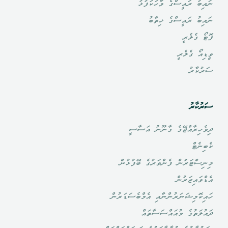
ނައިބު ރައީސްގެ ވާހަކަފުޅު
ނައިބު ރައީސްގެ ޚިތާބު
ފޮޓޯ ގެލެރީ
ވީޑިއޯ ގެލެރީ
ސަރުކާރު
ސަރުކާރު
ދިވެހިރާއްޖޭގެ ގާނޫނު އަސާސީ
ކެބިނެޓް
މިނިސްޓަރުން ފެންވަރުގެ ބޭފުޅުން
އެޑްވައިޒަރުން
ހައިކޮމިޝަނަރުންނާއި އެމްބެސަޑަރުން
ދައުލަތުގެ މުއައްސަސާތައް