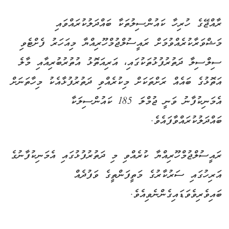
ރާއްޖޭގެ ހުރިހާ ކައުންސިލުތަކާ ބައްދަލުކުރައްވައި
މަޝްވަރާކުރެއްވުމަށް ރައީސުލްޖުމްހޫރިއްޔާ މިއަހަރު ފެށްޓެވި
ސިލްސިލާ ދަތުރުފުޅުތަކުގައި، އަރިއަތޮޅު އުތުރުބުރިއާއި މާލެ
އަތޮޅުގެ ބައެއް ރަށްތަކަށް މިކުރެއްވި ދަތުރުފުޅާއެކު މިހާތަނަށް
އެމަނިކުފާނު ވަނީ ޖުމްލަ 185 ކައުންސިލަކާ
ބައްދަލުކުރައްވާފައެވެ.
ރައީސުލްޖުމްހޫރިއްޔާ ކުރެއްވި މި ދަތުރުފުޅުގައި އެމަނިކުފާނުގެ
އަރިހުގައި ސަރުކާރުގެ މަތީފަންތީގެ ވަފުދެއް
ބައިވެރިވެވަޑައިގެންނެވިއެވެ.