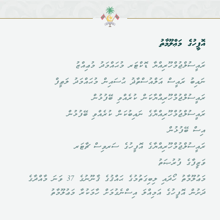
އޮފީހުގެ މަޢްލޫމާތު
ރައީސުލްޖުމްހޫރިއްޔާ ޑޮކްޓަރ މުޙައްމަދު މުޢިއްޒު
ނައިބު ރައީސް އަލްއުސްތާޛު ޙުސައިން މުޙައްމަދު ލަޠީފް
ރައީސުލްޖުމްހޫރިއްޔާކަން ކުރެއްވި ބޭފުޅުން
ރައީސުލްޖުމްހޫރިއްޔާގެ ނައިބުކަން ކުރެއްވި ބޭފުޅުން
އިސް ބޭފުޅުން
ރައީސުލްޖުމްހޫރިއްޔާގެ އޮފީހުގެ ސަރވިސް ޗާޓަރ
ވަޒީފާގެ ފުރުޞަތު
މަޢުލޫމާތު ހޯދައި ލިބިގަތުމުގެ ޙައްޤުގެ ޤާނޫނުގެ 37 ވަނަ މާއްދާގެ
ދަށުން އޮފީހުގެ އަމިއްލަ އިސްނެގުމަށް ހާމަކުރާ މަޢުލޫމާތު