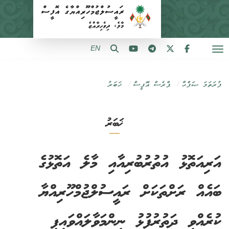
EN
ފުރަތަމަ ޞަފްޙާ
ޕްރެސް އޮފީސް
ޚަބަރު
ޚަބަރު
އަރިއަތޮޅު އުތުރުބުރިއާއި މާލެ އަތޮޅުގެ
ބައެއް ރަށްތަކަށް ރައީސުލްޖުމްހޫރިއްޔާ
ކުރެއްވި ދަތުރުފުޅު ނިންމަވާލައްވައިފި