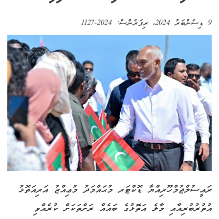
9 ޑިސެންބަރު 2024
، ރިފަރެންސް:
2024-1127
ރައީސުލްޖުމްހޫރިއްޔާ ޑޮކްޓަރ މުޙައްމަދު މުޢިއްޒު އަރިއަތޮޅު
އުތުރުބުރިއާއި މާލެ އަތޮޅުގެ ބައެއް ރަށްތަކަށް ކުރެއްވި