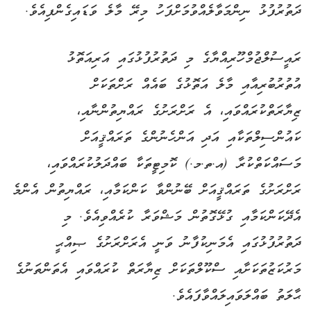
ދަތުރުފުޅު ނިންމަވާލެއްވުމަށްފަހު މިރޭ މާލެ ވަޑައިގެންފިއެވެ.
ރައީސުލްޖުމްހޫރިއްޔާގެ މި ދަތުރުފުޅުގައި އަރިއަތޮޅު
އުތުރުބުރިއާއި މާލެ އަތޮޅުގެ ބައެއް ރަށްތަކަށް
ޒިޔާރަތްކުރައްވައި، އެ ރަށްރަށުގެ ރައްޔިތުންނާއި،
ކައުންސިލްތަކާއި އަދި އަންހެނުންގެ ތަރައްޤީއަށް
މަސައްކަތްކުރާ (އ.ތ.މ.) ކޮމިޓީތަކާ ބައްދަލުކުރައްވައި،
ރަށްރަށުގެ ތަރައްޤީއަށް ބޭނުންވާ ކަންކަމާއި، ރައްޔިތުން އެންމެ
އެދޭކަންކަމާއި ގުޅޭގޮތުން މަޝްވަރާ ކުރެއްވިއެވެ. މި
ދަތުރުފުޅުގައި އެމަނިކުފާނު ވަނީ އެރަށްރަށުގެ ޞިއްޙީ
މަރުކަޒުތަކަށާއި ސްކޫލްތަކަށް ޒިޔާރަތް ކުރައްވައި އެތަންތަނުގެ
ޙާލަތު ބައްލަވައިލައްވާފައެވެ.