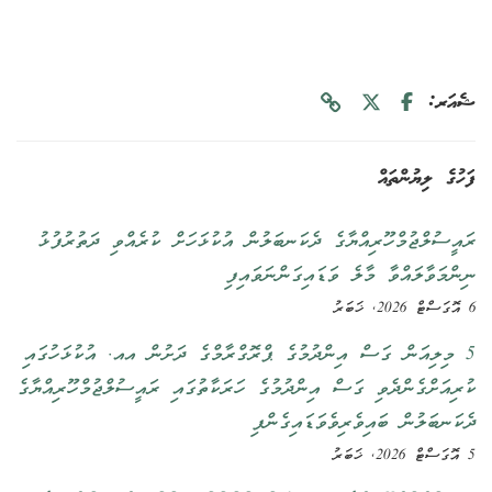
ޝެއަރ:
ފަހުގެ ލިޔުންތައް
ރައީސުލްޖުމްހޫރިއްޔާގެ ދެކަނބަލުން އުކުޅަހަށް ކުރެއްވި ދަތުރުފުޅު
ނިންމަވާލައްވާ މާލެ ވަޑައިގަންނަވައިފި
6 އޮގަސްޓް 2026, ޚަބަރު
5 މިލިއަން ގަސް އިންދުމުގެ ޕްރޮގްރާމްގެ ދަށުން އއ. އުކުޅަހުގައި
ކުރިއަށްގެންދެވި ގަސް އިންދުމުގެ ހަރަކާތުގައި ރައީސުލްޖުމްހޫރިއްޔާގެ
ދެކަނބަލުން ބައިވެރިވެވަޑައިގެންފި
5 އޮގަސްޓް 2026, ޚަބަރު