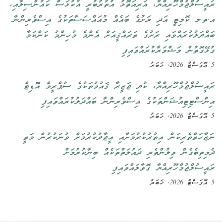
ރައީސުލްޖުމްހޫރިއްޔާ، އަރިއަތޮޅު އުތުރުބުރީ އުކުޅަސް ކައުންސިލާއި،
އ.ތ.މ ކޮމިޓީ އަދި ރަށުގެ ބައެއް މުއައްސަސާތަކުގެ އިސްވެރިންނާ
ބައްދަލުކުރައްވައި ރަށުގެ ތަރައްޤީއަށް އެންމެ މުހިންމު ކަންކަމާ
ގުޅޭގޮތުން މަޝްވަރާކުރައްވައިފި
5 އޮގަސްޓް 2026, ޚަބަރު
ރައީސުލްޖުމްހޫރިއްޔާ، ކުދި ޖަޒީރާ ޤައުމުތަކުގެ ސުޕްރީމް އޮޑިޓް
އިންސްޓިޓިއުޝަންތަކުގެ އިސްވެރިންނާ ބައްދަލުކުރައްވައިފި
5 އޮގަސްޓް 2026, ޚަބަރު
ނަޒާހަތްތެރިކަން އިތުރުކުރުމަށާއި އީޖާދުކުރުމަށް ވުނަކުރުން މަތީ
ދެމިތިބެގެން ވިލުންތެރި ދައުލަތްތަކެއް ބިނާކުރުމަށް
ރައީސުލްޖުމްހޫރިއްޔާ ގޮވާލައްވައިފި
5 އޮގަސްޓް 2026, ޚަބަރު