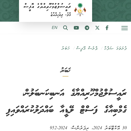
EN
ފުރަތަމަ ޞަފްޙާ
ޕްރެސް އޮފީސް
ޚަބަރު
ޚަބަރު
ރައީސުލްޖުމްހޫރިއްޔާގެ އަނބިކަނބަލުން،
ގެމްބިއާގެ ފަސްޓް ލޭޑީއާ ބައްދަލުކުރައްވައިފި
30 އޮކްޓޫބަރު 2024
، ރިފަރެންސް:
2024-952