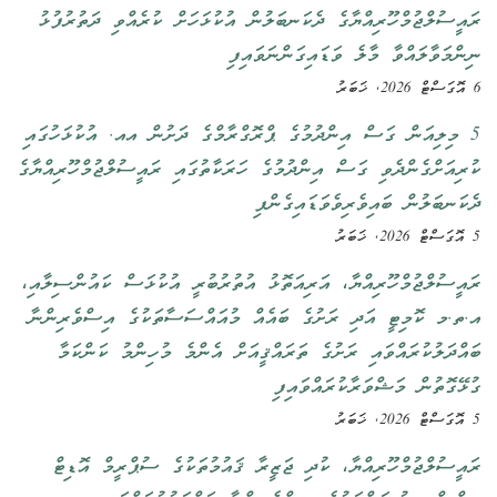
ރައީސުލްޖުމްހޫރިއްޔާގެ ދެކަނބަލުން އުކުޅަހަށް ކުރެއްވި ދަތުރުފުޅު
ނިންމަވާލައްވާ މާލެ ވަޑައިގަންނަވައިފި
6 އޮގަސްޓް 2026, ޚަބަރު
5 މިލިއަން ގަސް އިންދުމުގެ ޕްރޮގްރާމްގެ ދަށުން އއ. އުކުޅަހުގައި
ކުރިއަށްގެންދެވި ގަސް އިންދުމުގެ ހަރަކާތުގައި ރައީސުލްޖުމްހޫރިއްޔާގެ
ދެކަނބަލުން ބައިވެރިވެވަޑައިގެންފި
5 އޮގަސްޓް 2026, ޚަބަރު
ރައީސުލްޖުމްހޫރިއްޔާ، އަރިއަތޮޅު އުތުރުބުރީ އުކުޅަސް ކައުންސިލާއި،
އ.ތ.މ ކޮމިޓީ އަދި ރަށުގެ ބައެއް މުއައްސަސާތަކުގެ އިސްވެރިންނާ
ބައްދަލުކުރައްވައި ރަށުގެ ތަރައްޤީއަށް އެންމެ މުހިންމު ކަންކަމާ
ގުޅޭގޮތުން މަޝްވަރާކުރައްވައިފި
5 އޮގަސްޓް 2026, ޚަބަރު
ރައީސުލްޖުމްހޫރިއްޔާ، ކުދި ޖަޒީރާ ޤައުމުތަކުގެ ސުޕްރީމް އޮޑިޓް