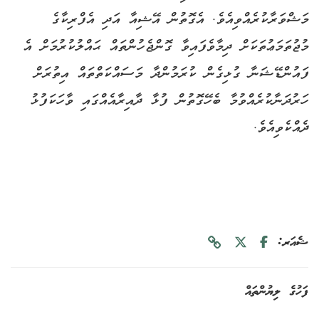
މަޝްވަރާކުރެއްވިއެވެ. އެގޮތުން އޭޝިއާ އަދި އެފްރިކާގެ
މުޖުތަމަޢުތަކަށް ދިމާވެފައިވާ ގޮންޖެހުންތައް ޙައްލުކުރުމަށް އެ
ފައުންޑޭޝަނާ ގުޅިގެން ކުރަމުންދާ މަސައްކަތްތައް އިތުރަށް
ހަރުދަނާކުރެއްވުމާ ބެހޭގޮތުން ފުޅާ ދާއިރާއެއްގައި ވާހަކަފުޅު
ދެއްކެވިއެވެ.
ޝެއަރ:
ފަހުގެ ލިޔުންތައް