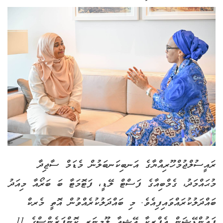
ރައީސުލްޖުމްހޫރިއްޔާގެ އަނބިކަނބަލުން މެޑަމް ސާޖިދާ
މުޙައްމަދު، ގެމްބިއާގެ ފަސްޓް ލޭޑީ، ފަޓޮމަޓާ ބަ ބަރޯއާ މިއަދު
ބައްދަލުކުރައްވައިފިއެވެ. މި ބައްދަލުކުރެއްވުން އޮތީ މެރކް
ފައުންޑޭޝަން އެފްރިކާ އޭޝިއާ ލޫމިނަރީ ކޮންފަރެންސްގެ 11