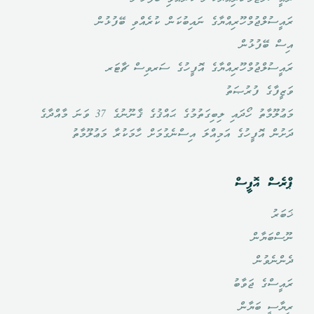
ރައީސުލްޖުމްހޫރިއްޔާގެ ނައިބުކަން ކުރެއްވި ބޭފުޅުން
އިސް ބޭފުޅުން
ރައީސުލްޖުމްހޫރިއްޔާގެ އޮފީހުގެ ސަރވިސް ޗާޓަރ
ވަޒީފާގެ ފުރުޞަތު
މަޢުލޫމާތު ހޯދައި ލިބިގަތުމުގެ ޙައްޤުގެ ޤާނޫނުގެ 37 ވަނަ މާއްދާގެ
ދަށުން އޮފީހުގެ އަމިއްލަ އިސްނެގުމަށް ހާމަކުރާ މަޢުލޫމާތު
ޕްރެސް އޮފީސް
ޚަބަރު
ނޫސްބަޔާން
ދެންނެވުން
ރައީސްގެ ޖަވާބު
ރިޔާސީ ބަޔާން