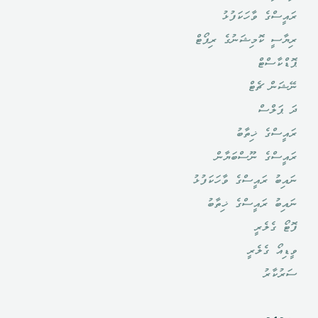
ރައީސްގެ ވާހަކަފުޅު
ރިޔާސީ ކޮމިޝަނުގެ ރިޕޯޓް
ޕޮޑްކާސްޓް
ނޭޝަން ޗެޓް
ދަ ޕަލްސް
ރައީސްގެ ޚިތާބު
ރައީސްގެ ނޫސްބަޔާން
ނައިބު ރައީސްގެ ވާހަކަފުޅު
ނައިބު ރައީސްގެ ޚިތާބު
ފޮޓޯ ގެލެރީ
ވީޑިއޯ ގެލެރީ
ސަރުކާރު