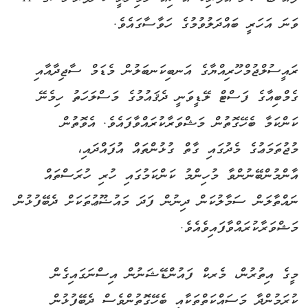
ވަނަ އަހަރީ ބައްދަލުވުމުގެ ހަވާސާގައެވެ.
ރައީސުލްޖުމްހޫރިއްޔާގެ އަނބިކަނބަލުން މެޑަމް ސާޖިދާއާއި
ގެމްބިއާގެ ފަސްޓް ލޭޑީވަނީ ދެޤައުމުގެ މަސްލަހަތު ހިމެނޭ
ކަންކަމާ ބެހޭގޮތުން މަޝްވަރާކުރައްވާފައެވެ. އެވޮތުން
މުޖުތަމަޢުގެ މެދުގައި ގާތް ގުޅުންތައް އުފައްދައި،
އާންމުންބޭނުންވާ މުހިންމު ކަންކަމުގައި ހުރި ހުރަސްތައް
ނައްތާލަން ސަމާލުކަން ދިނުން ފަދަ މައުޟޫޢުތަކަށް ދެބޭފުޅުން
މަޝްވަރާކުރައްވާފައިވެއެވެ.
މީގެ އިތުރުން، މެރކް ފައުންޑޭޝަނުން އިސްނަގައިގެން
ކުރަމުންދާ މަސައްކަތްތަކާއި ބެހޭގޮތުންވެސް ދެބޭފުޅުން