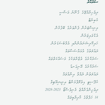
ސަރުކާރު
ދިވެހިރާއްޖޭގެ ގާނޫނު އަސާސީ
ކެބިނެޓް
މިނިސްޓަރުން ފެންވަރުގެ ބޭފުޅުން
އެޑްވައިޒަރުން
ހައިކޮމިޝަނަރުންނާއި އެމްބެސަޑަރުން
ދައުލަތުގެ މުއައްސަސާތައް
ސަރުކާރުގެ ވުޒާރާތަކުގެ މަސައްކަތްތައް
ސަރުކާރުގެ އޮނިގަނޑު
ދައުލަތުން ދެއްވާ އިނާމުތައް
ކެޕޭސިޓީ ޑިވެލޮޕްމަންޓް އިނީޝިއޭޓިވް
ދިވެހީންގެރާއްޖެ މެނިފެސްޓޯ 2023-2028
14 ހަފްތާގެ ކާމިޔާބީތައް