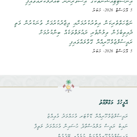
އިންސްޓިޓިއުޝަންތަކުގެ އިސްވެރިންނާ ބައްދަލުކުރައްވައިފި
5 އޮގަސްޓް 2026, ޚަބަރު
ނަޒާހަތްތެރިކަން އިތުރުކުރުމަށާއި އީޖާދުކުރުމަށް ވުނަކުރުން މަތީ
ދެމިތިބެގެން ވިލުންތެރި ދައުލަތްތަކެއް ބިނާކުރުމަށް
ރައީސުލްޖުމްހޫރިއްޔާ ގޮވާލައްވައިފި
5 އޮގަސްޓް 2026, ޚަބަރު
އޮފީހުގެ މަޢްލޫމާތު
ރައީސުލްޖުމްހޫރިއްޔާ ޑޮކްޓަރ މުޙައްމަދު މުޢިއްޒު
ނައިބު ރައީސް އަލްއުސްތާޛު ޙުސައިން މުޙައްމަދު ލަޠީފް
ރައީސުލްޖުމްހޫރިއްޔާކަން ކުރެއްވި ބޭފުޅުން