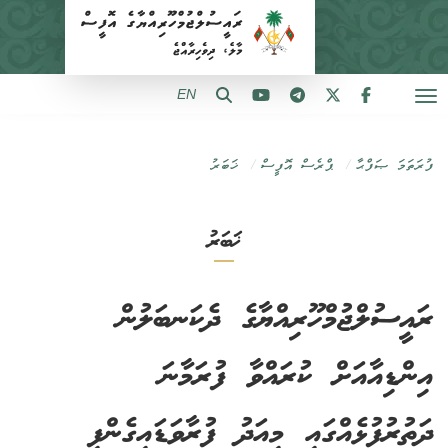
EN
ފުރަތަމަ ޞަފްޙާ
ޕްރެސް އޮފީސް
ޚަބަރު
ޚަބަރު
ރައީސުލްޖުމްހޫރިއްޔާގެ ދެކަނބަލުން
އިންޑިއާއަށް ކުރައްވާ ފުރަމާނަ
ދަތުރުފުޅެއްގައި މިއަދު ފުރާވަޑައިގެންފި