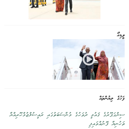
ވީޑިއޯ
ފަހުގެ ލިޔުންތައް
ސިންގަޕޫރުގެ ޤައުމީ ދުވަހުގެ މުނާސަބަތުގައި ރައީސުލްޖުމްހޫރިއްޔާ
ތަހުނިޔާ ފޮނުއްވައިފި