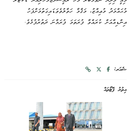
މިއީ މިދިޔަ ނޮވެމްބަރު މަހު ރައީސުލްޖުމްހޫރިއްޔާ ޑޮކްޓަރ
މުޙައްމަދު މުޢިއްޒު، މަޤާމާ ހަވާލުވެވަޑައިގަތުމަށްފަހު
އިންޑިއާއަށް ކުރައްވާ ފުރަތަމަ ފުރަމާނަ ދަތުރުފުޅެވެ.
ޝެއަރ:
އިތުރު ފޮޓޯތައް