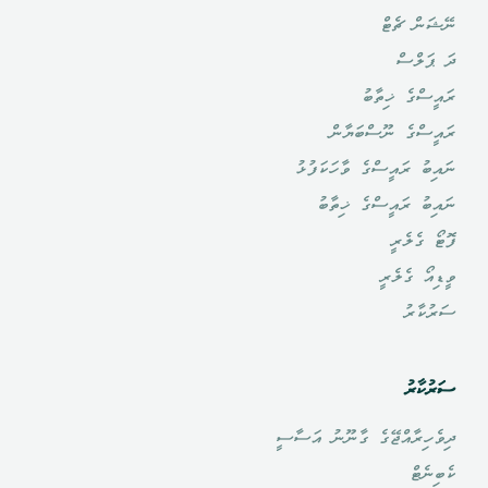
ނޭޝަން ޗެޓް
ދަ ޕަލްސް
ރައީސްގެ ޚިތާބު
ރައީސްގެ ނޫސްބަޔާން
ނައިބު ރައީސްގެ ވާހަކަފުޅު
ނައިބު ރައީސްގެ ޚިތާބު
ފޮޓޯ ގެލެރީ
ވީޑިއޯ ގެލެރީ
ސަރުކާރު
ސަރުކާރު
ދިވެހިރާއްޖޭގެ ގާނޫނު އަސާސީ
ކެބިނެޓް