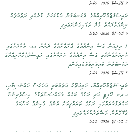
9 އޮގަސްޓް 2026, ޚަބަރު
ރައީސުލްޖުމްހޫރިއްޔާގެ ދެކަނބަލުން އުކުޅަހަށް ކުރެއްވި ދަތުރުފުޅު
ނިންމަވާލައްވާ މާލެ ވަޑައިގަންނަވައިފި
6 އޮގަސްޓް 2026, ޚަބަރު
5 މިލިއަން ގަސް އިންދުމުގެ ޕްރޮގްރާމްގެ ދަށުން އއ. އުކުޅަހުގައި
ކުރިއަށްގެންދެވި ގަސް އިންދުމުގެ ހަރަކާތުގައި ރައީސުލްޖުމްހޫރިއްޔާގެ
ދެކަނބަލުން ބައިވެރިވެވަޑައިގެންފި
5 އޮގަސްޓް 2026, ޚަބަރު
ރައީސުލްޖުމްހޫރިއްޔާ، އަރިއަތޮޅު އުތުރުބުރީ އުކުޅަސް ކައުންސިލާއި،
އ.ތ.މ ކޮމިޓީ އަދި ރަށުގެ ބައެއް މުއައްސަސާތަކުގެ އިސްވެރިންނާ
ބައްދަލުކުރައްވައި ރަށުގެ ތަރައްޤީއަށް އެންމެ މުހިންމު ކަންކަމާ
ގުޅޭގޮތުން މަޝްވަރާކުރައްވައިފި
5 އޮގަސްޓް 2026, ޚަބަރު