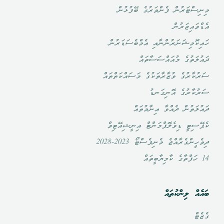
މިނިސްޓަރުން ފެންވަރުގެ ބޭފުޅުން
އެޑްވައިޒަރުން
ހައިކޮމިޝަނަރުންނާއި އެމްބެސަޑަރުން
ދައުލަތުގެ މުއައްސަސާތައް
ސަރުކާރުގެ ވުޒާރާތަކުގެ މަސައްކަތްތައް
ސަރުކާރުގެ އޮނިގަނޑު
ދައުލަތުން ދެއްވާ އިނާމުތައް
ކެޕޭސިޓީ ޑިވެލޮޕްމަންޓް އިނީޝިއޭޓިވް
ދިވެހީންގެރާއްޖެ މެނިފެސްޓޯ 2023-2028
14 ހަފްތާގެ ކާމިޔާބީތައް
ބައެއް ލިންކުތައް
ގެޒެޓް