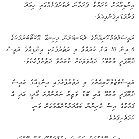
އިންޑިއާއަށް ކުރައްވާ ފުރަމާނަ ދަތުރުފުޅެއްގައި މިއަދު
ފުރާވަޑައިގެންފިއެވެ.
ރައީސުލްޖުމްހޫރިއްޔާގެ ދެކަނބަލުން މިހިނގާ އޮކްޓޯބަރުމަހުގެ
6 އިން 10 އަށް ކުރައްވާ މި ދަތުރުފުޅަކީ އިންޑިއާގެ ރައީސް
ދުރޫޕަދީ މުރުމޫގެ ދަޢުވަތަކަށް ކުރައްވާ ދަތުރުފުޅެކެވެ.
ރައީސުލްޖުމްހޫރިއްޔާގެ މި ދަތުރުފުޅުގައި އިންޑިއާގެ ރައީސް
ދުރޫޕަދީ މުރުމޫ އާއި ބޮޑު ވަޒީރު ނަރެންދްރަ މޯދީ، އަދި އެ
ޤައުމުގެ އިސް ވެރިންނާ ބައްދަލުކުރެއްވުމަށް ވަނީ
ހަމަޖެހިފައެވެ.