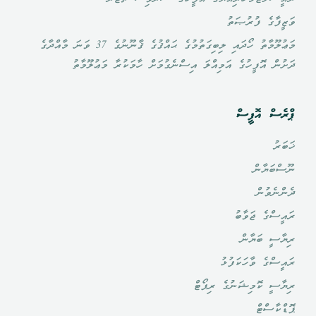
ވަޒީފާގެ ފުރުޞަތު
މަޢުލޫމާތު ހޯދައި ލިބިގަތުމުގެ ޙައްޤުގެ ޤާނޫނުގެ 37 ވަނަ މާއްދާގެ
ދަށުން އޮފީހުގެ އަމިއްލަ އިސްނެގުމަށް ހާމަކުރާ މަޢުލޫމާތު
ޕްރެސް އޮފީސް
ޚަބަރު
ނޫސްބަޔާން
ދެންނެވުން
ރައީސްގެ ޖަވާބު
ރިޔާސީ ބަޔާން
ރައީސްގެ ވާހަކަފުޅު
ރިޔާސީ ކޮމިޝަނުގެ ރިޕޯޓް
ޕޮޑްކާސްޓް