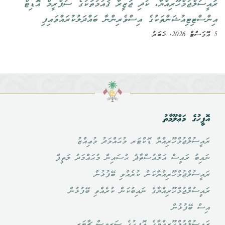
ރައީސުލްޖުމްހޫރިއްޔާ، ކުދި ޖަޒީރާ ޤައުމުތަކުގެ ސުޕްރީމް އޮޑިޓް
އިންސްޓިޓިއުޝަންތަކުގެ އިސްވެރިންނާ ބައްދަލުކުރައްވައިފި
5 އޮގަސްޓް 2026, ޚަބަރު
އޮފީހުގެ މަޢްލޫމާތު
ރައީސުލްޖުމްހޫރިއްޔާ ޑޮކްޓަރ މުޙައްމަދު މުޢިއްޒު
ނައިބު ރައީސް އަލްއުސްތާޛު ޙުސައިން މުޙައްމަދު ލަޠީފް
ރައީސުލްޖުމްހޫރިއްޔާކަން ކުރެއްވި ބޭފުޅުން
ރައީސުލްޖުމްހޫރިއްޔާގެ ނައިބުކަން ކުރެއްވި ބޭފުޅުން
އިސް ބޭފުޅުން
ރައީސުލްޖުމްހޫރިއްޔާގެ އޮފީހުގެ ސަރވިސް ޗާޓަރ