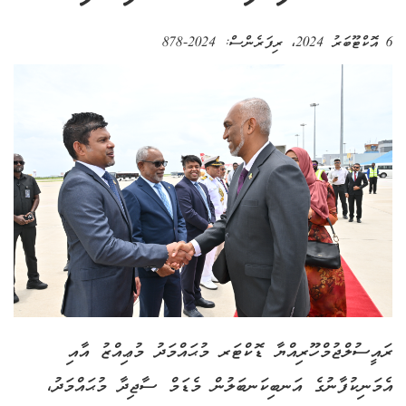
6 އޮކްޓޫބަރު 2024
، ރިފަރެންސް:
2024-878
ރައީސުލްޖުމްހޫރިއްޔާ ޑޮކްޓަރ މުޙައްމަދު މުޢިއްޒު އާއި
އެމަނިކުފާނުގެ އަނބިކަނބަލުން މެޑަމް ސާޖިދާ މުޙައްމަދު،