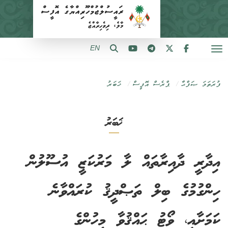
EN
ފުރަތަމަ ޞަފްޙާ
ޕްރެސް އޮފީސް
ޚަބަރު
ޚަބަރު
އިދާރީ ދާއިރާތައް ލާ މަރުކަޒީ އުސޫލުން
ހިންގުމުގެ ބިލް ތަޞްދީޤު ކުރައްވާނެ
ކަމަށާއި، ވޯޓު ޙައްޤުވާ މީހުންގެ