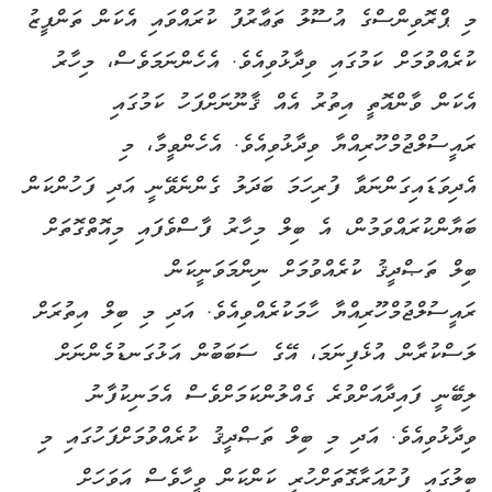
މި ޕްރޮވިންސްގެ އުސޫލު ތަޢާރުފު ކުރައްވައި އެކަން ތަންފީޒު
ކުރެއްވުމަށް ކަމުގައި ވިދާޅުވިއެވެ. އެހެންނަމަވެސް، މިހާރު
އެކަން ވާންއޮތީ އިތުރު އެއް ޤާނޫނަށްފަހު ކަމުގައި
ރައީސުލްޖުމްހޫރިއްޔާ ވިދާޅުވިއެވެ. އެހެންވީމާ، މި
އެދިވަޑައިގަންނަވާ ފުރިހަމަ ބަދަލު ގެންނެވޭނީ އަދި ފަހުންކަން
ބަޔާންކުރައްވަމުން، އެ ބިލް މިހާރު ފާސްވެފައި މިއޮތްގޮތަށް
ބިލް ތަޞްދީޤު ކުރެއްވުމަށް ނިންމަވަނީކަން
ރައީސުލްޖުމްހޫރިއްޔާ ހާމަކުރެއްވިއެވެ. އަދި މި ބިލް އިތުރަށް
ލަސްކުރާން އުޅެފިނަމަ، އޭގެ ސަބަބުން އަޅުގަނޑުމެންނަށް
ލިބޭނީ ފައިދާއަށްވުރެ ގެއްލުންކަމަށްވެސް އެމަނިކުފާނު
ވިދާޅުވިއެވެ. އަދި މި ބިލް ތަޞްދީޤު ކުރެއްވުމަށްފަހުގައި މި
ބިލުގައި ފުށުއަރާގޮތަށްހުރި ކަންކަން ވީހާވެސް އަވަހަށް