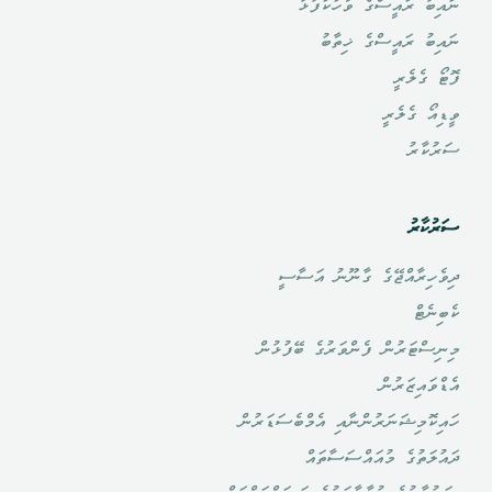
ނައިބު ރައީސްގެ ވާހަކަފުޅު
ނައިބު ރައީސްގެ ޚިތާބު
ފޮޓޯ ގެލެރީ
ވީޑިއޯ ގެލެރީ
ސަރުކާރު
ސަރުކާރު
ދިވެހިރާއްޖޭގެ ގާނޫނު އަސާސީ
ކެބިނެޓް
މިނިސްޓަރުން ފެންވަރުގެ ބޭފުޅުން
އެޑްވައިޒަރުން
ހައިކޮމިޝަނަރުންނާއި އެމްބެސަޑަރުން
ދައުލަތުގެ މުއައްސަސާތައް