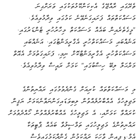
ތެރޭގައި ރާއްޖޭގެ އެކިކަންކޮޅުތަކުގައި ވަރަށްގިނަ
މަސައްކަތްތައް ފަށައިގަނެވޭނެ ކަމުގައި ވިދާޅުވިއެވެ.
"މީގެތެރެއިން ބައެއް މަސައްކަތް މިހާރުހުރީ ޓެންޑަރުގައި.
އަނެއްބައި މަސައްކަތްހުރީ އެގްރީމަންޓުގައި. އަނެއްބައި
މަސައްކަތްހުރީ އެގްރީމަންޓްކޮށް ނިމި، ފަށައިގަތުމަށް އެއޮތް
މަރްޙަލާ ލިބޭ ހިސާބުގައި" ކަމަށް ރައީސް ވިދާޅުވިއެވެ.
މި މަސައްކަތްތައް ކުރިއަށް ގެންދެވުމުގައި ރައްޔިތުންގެ
މަޖިލީހުގެ އެއްބާރުލެއްވުން ލިބިވަޑައިގަންނަވާނެކަމަށް ޔަޤީން
ކުރައްވާ ކަމަށާއި، އެ މަޖިލީހުގެ އެއްބާރުލެއްވުން ހޯއްދެވުމަށް
ރައްޔިތުންގެ މަޖިލީހުގައި ތަމްސީލުވާ ބައެއް ޕާޓީތަކާ
އެމް.ޑީ.ޕީއިން ވާހަކަ ދައްކަމުން ގެންދާކަމުގައިވެސް