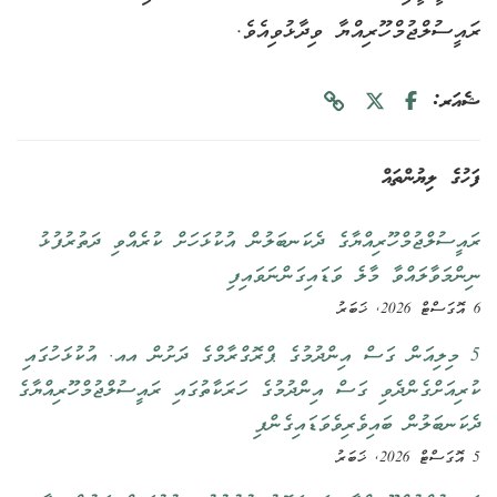
ރައީސުލްޖުމްހޫރިއްޔާ ވިދާޅުވިއެވެ.
ޝެއަރ:
ފަހުގެ ލިޔުންތައް
ރައީސުލްޖުމްހޫރިއްޔާގެ ދެކަނބަލުން އުކުޅަހަށް ކުރެއްވި ދަތުރުފުޅު
ނިންމަވާލައްވާ މާލެ ވަޑައިގަންނަވައިފި
6 އޮގަސްޓް 2026, ޚަބަރު
5 މިލިއަން ގަސް އިންދުމުގެ ޕްރޮގްރާމްގެ ދަށުން އއ. އުކުޅަހުގައި
ކުރިއަށްގެންދެވި ގަސް އިންދުމުގެ ހަރަކާތުގައި ރައީސުލްޖުމްހޫރިއްޔާގެ
ދެކަނބަލުން ބައިވެރިވެވަޑައިގެންފި
5 އޮގަސްޓް 2026, ޚަބަރު