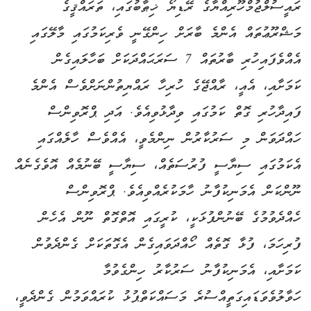
ރައީސުލްޖުމްހޫރިއްޔާގެ ރޭޑިޔޯ ޚިޠާބުގައި، ތަރައްޤީގެ
މަޝްރޫޢުތައް އެންމެ ބާރަށް ހިންގޭނީ ވެރިކަމުގައި މާލޭގައި
އެއްވެފައިހުރި ބާރުތައް 7 ސަރަޙައްދަކަށް ބަހާލައިގެން
ކަމަށާއި، އެއީ، ރާއްޖޭގެ ހުރިހާ ރައްޔިތުންނަށްވެސް އެންމެ
ފައިދާހުރި ގޮތް ކަމުގައި ވިދާޅުވިއެވެ. އަދި ޕްރޮވިންސް
ހައްދަވަން މި ސަރުކާރުން ނިންމެވީ، އެއްވެސް ހާލެއްގައި
އެކަމުގައި ސިޔާސީ ފުރުސަތެއް، ސިޔާސީ ބޭނުމެއް އޮވެގެނެއް
ނޫންކަން އެމަނިކުފާނު ހާމަކުރެއްވިއެވެ. ޕްރޮވިންސް
ހެއްދެވުމުގެ ބޭނުންފުޅަކީ، ކުރީގައި އޮތްގޮތް ނޫން އެހެން
ފުރިހަމަ، ފުޅާ ގޮތެއް ހޯއްދަވައިގެން އެގޮތަކަށް ގެންދެވުން
ކަމަށާއި، އެމަނިކުފާނު ސަރުކާރު ހިންގެވުމާ
ހަވާލުވެވަޑައިގަތީއްސުރެ މަސައްކަތްޕުޅު ކުރައްވަމުން ގެންދެވީ،