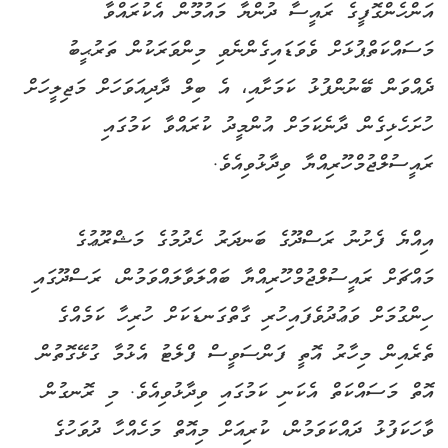
އަންހެންގޮފީގެ ރައީސާ ދުންޔާ މައުމޫން އެކުރައްވާ
މަސައްކަތްޕުޅަށް ވެވަޑައިގެންނެވި މިންވަރަކުން ތަރުޙީބު
ދެއްވަން ބޭނުންފުޅު ކަމަށާއި، އެ ބިލް ދާދިއަވަހަށް މަޖިލީހަށް
ހުށަހެޅިގެން ދާނެކަމަށް އުންމީދު ކުރައްވާ ކަމުގައި
ރައީސުލްޖުމްހޫރިއްޔާ ވިދާޅުވިއެވެ.
އިއްޔެ ފެށުނު ރަސްދޫގެ ބަނދަރު ހެދުމުގެ މަޝްރޫޢުގެ
މައްޗަށް ރައީސުލްޖުމްހޫރިއްޔާ ބައްލަވާލައްވަމުން، ރަސްދޫގައި
ހިންގުމަށް ވަޢުދުވެފައިހުރި ގާތްގަނޑަކަށް ހުރިހާ ކަމެއްގެ
ތެރެއިން މިހާރު އޮތީ ފަންސަވީސް ފްލެޓު އެޅުމާ ގުޅޭގޮތުން
އޮތް މަސައްކަތް އެކަނި ކަމުގައި ވިދާޅުވިއެވެ. މި ރޮނގުން
ވާހަކަފުޅު ދައްކަވަމުން، ކުރިއަށް މިއޮތް މަހެއްހާ ދުވަހުގެ