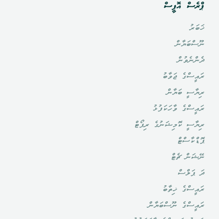
ޕްރެސް އޮފީސް
ޚަބަރު
ނޫސްބަޔާން
ދެންނެވުން
ރައީސްގެ ޖަވާބު
ރިޔާސީ ބަޔާން
ރައީސްގެ ވާހަކަފުޅު
ރިޔާސީ ކޮމިޝަނުގެ ރިޕޯޓް
ޕޮޑްކާސްޓް
ނޭޝަން ޗެޓް
ދަ ޕަލްސް
ރައީސްގެ ޚިތާބު
ރައީސްގެ ނޫސްބަޔާން