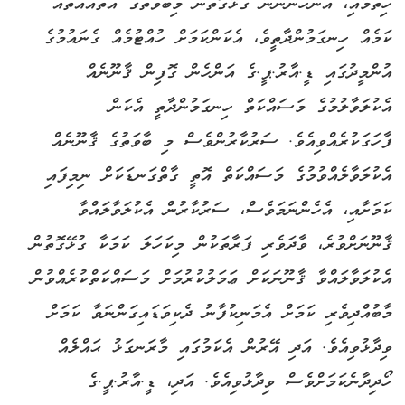
ހިތުމާއި، އަންހެނުންނާ ގުޅޭގޮތުން މިބާވަތުގެ އެތައްއެތައް
ކަމެއް ހިނގަމުންދާތީވެ، އެކަންކަމަށް ހުއްޓުމެއް ގެނައުމުގެ
އުންމީދުގައި ޑީ.އާރު.ޕީ.ގެ އަންހެން ގޮފިން ޤާނޫނެއް
އެކުލަވާލުމުގެ މަސައްކަތް ހިނގަމުންދާތީ އެކަން
ފާހަގަކުރެއްވިއެވެ. ސަރުކާރުންވެސް މި ބާވަތުގެ ޤާނޫނެއް
އެކުލަވާލެއްވުމުގެ މަސައްކަތް އޮތީ ގާތްގަނޑަކަށް ނިމިފައި
ކަމަށާއި، އެހެންނަމަވެސް، ސަރުކާރުން އެކުލަވާލައްވާ
ޤާނޫނަށްވުރެ، ވާދަވެރި ފަރާތަކުން މިކަހަލަ ކަމަކާ ގުޅޭގޮތުން
އެކުލަވާލައްވާ ޤާނޫނަކަށް ޢަމަލުކުރުމަށް މަސައްކަތްކުރެއްވުން
މާބުއްދިވެރި ކަމަށް އެމަނިކުފާނު ދެކިވަޑައިގަންނަވާ ކަމަށް
ވިދާޅުވިއެވެ. އަދި އޭރުން އެކަމުގައި މާރަނގަޅު ޙައްލެއް
ހޯދިދާނެކަމަށްވެސް ވިދާޅުވިއެވެ. އަދި، ޑީ.އާރު.ޕީ.ގެ