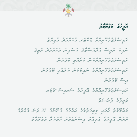
އޮފީހުގެ މަޢްލޫމާތު
ރައީސުލްޖުމްހޫރިއްޔާ ޑޮކްޓަރ މުޙައްމަދު މުޢިއްޒު
ނައިބު ރައީސް އަލްއުސްތާޛު ޙުސައިން މުޙައްމަދު ލަޠީފް
ރައީސުލްޖުމްހޫރިއްޔާކަން ކުރެއްވި ބޭފުޅުން
ރައީސުލްޖުމްހޫރިއްޔާގެ ނައިބުކަން ކުރެއްވި ބޭފުޅުން
އިސް ބޭފުޅުން
ރައީސުލްޖުމްހޫރިއްޔާގެ އޮފީހުގެ ސަރވިސް ޗާޓަރ
ވަޒީފާގެ ފުރުޞަތު
މަޢުލޫމާތު ހޯދައި ލިބިގަތުމުގެ ޙައްޤުގެ ޤާނޫނުގެ 37 ވަނަ މާއްދާގެ
ދަށުން އޮފީހުގެ އަމިއްލަ އިސްނެގުމަށް ހާމަކުރާ މަޢުލޫމާތު