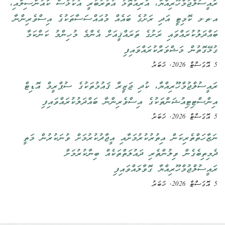
ރައީސުލްޖުމްހޫރިއްޔާ، އަރިއަތޮޅު އުތުރުބުރީ އުކުޅަސް ކައުންސިލާއި،
އ.ތ.މ ކޮމިޓީ އަދި ރަށުގެ ބައެއް މުއައްސަސާތަކުގެ އިސްވެރިންނާ
ބައްދަލުކުރައްވައި ރަށުގެ ތަރައްޤީއަށް އެންމެ މުހިންމު ކަންކަމާ
ގުޅޭގޮތުން މަޝްވަރާކުރައްވައިފި
5 އޮގަސްޓް 2026, ޚަބަރު
ރައީސުލްޖުމްހޫރިއްޔާ، ކުދި ޖަޒީރާ ޤައުމުތަކުގެ ސުޕްރީމް އޮޑިޓް
އިންސްޓިޓިއުޝަންތަކުގެ އިސްވެރިންނާ ބައްދަލުކުރައްވައިފި
5 އޮގަސްޓް 2026, ޚަބަރު
ނަޒާހަތްތެރިކަން އިތުރުކުރުމަށާއި އީޖާދުކުރުމަށް ވުނަކުރުން މަތީ
ދެމިތިބެގެން ވިލުންތެރި ދައުލަތްތަކެއް ބިނާކުރުމަށް
ރައީސުލްޖުމްހޫރިއްޔާ ގޮވާލައްވައިފި
5 އޮގަސްޓް 2026, ޚަބަރު