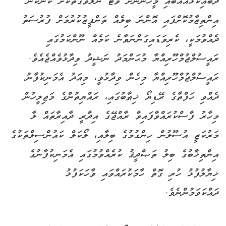
ދެބައިކުޅައެއްބައި މީހުންނަށް ވޯޓު ނުލެވޭގޮތަކަށް ކަންކަން
އިންތިޒާމުކޮށްފައި އޮންނަ ބިލެއް ތަންފީޒުކުރުމަށް ފުރުސަތު
ދެއްވުމަކީ، ކެރިވަޑައިގަންނަވާނެ ކަމެއް ނޫންކަމުގައި
ރައީސުލްޖުމްހޫރިއްޔާ މުޙަންމަދު ނަޝީދު ވިދާޅުވެއްޖެއެވެ.
ރައީސުލްޖުމްހޫރިއްޔާ މިހެން ވިދާޅުވީ، މިއަދު އެމަނިކުފާނު
ދެއްވި ހަފްތާގެ ރޭޑިޔޯ ޚިޠާބުގައި، ރައްޔިތުންގެ މަޖިލީހުން
މިހާރު ފާސްކުރައްވާފައިވާ ރާއްޖޭގެ އިދާރީ ދާއިރާތައް ލާ
މަރުކަޒީ އުސޫލުން ހިންގުމުގެ ބިލާއި، ލޯކަލް ކައުންސިލްތަކުގެ
އިންތިޚާބުގެ ބިލު ތަޞްދީޤު ކުރެއްވުމުގައި އެމަނިކުފާނުގެ
ޚިޔާލުފުޅު ހުރި ގޮތް ހާމަކުރައްވައި ވާހަކަފުޅު
ދައްކަވަމުންނެވެ.