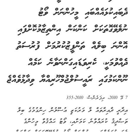
ދެބައިކުޅައެއްބައި މީހުންނަށް ވޯޓު
ނުލެވޭގޮތަކަށް ކަންކަން އިންތިޒާމުކޮށްފައި
އޮންނަ ބިލެއް ތަންފީޒުކުރުމަށް ފުރުސަތު
ދެއްވުމަކީ، ކެރިވަޑައިގަންނަވާނެ ކަމެއް
ނޫންކަމުގައި ރައީސުލްޖުމްހޫރިއްޔާ ވިދާޅުވެއްޖެ
7 މޭ 2010
، ރިފަރެންސް:
2010-355
އިދާރީ ދާއިރާތައް ލާ މަރުކަޒީ އުސޫލުން ހިންގުމުގެ ބިލް
ތަޞްދީޤު ކުރައްވާނެ ކަމަށާއި، ވޯޓު ޙައްޤުވާ މީހުންގެ