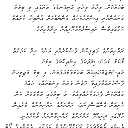
ބަދަލުކޮށް، މިހާރު މިހުރި އޮނިގަނޑުގެ ތެރޭގައި މި ބިލަށް
ގެނެވެންހުރި އިޞްލާޙުތަކެއް ގެންނެވުމަށް އުންމީދު ކުރައްވާ
ކަމުގައިވެސް ރައީސުލްޖުމްހޫރިއްޔާ ވިދާޅުވިއެވެ.
ރައްޔިތުންގެ މަޖިލީހުން ފާސްކުރެއްވި އަނެއް ބިލް ކަމަށްވާ
ލޯކަލް ކައުންސިލްތަކުގެ އިންތިޚާބުގެ ބިލަށް
ރައީސުލްޖުމްހޫރިއްޔާ ބައްލަވާލައްވަމުން، މި ބިލް މަޖިލީހުން
ފާސްކުރައްވާފައިވާ ގޮތުން ވަރަށް ގިނަބަޔެއްގެ ޙައްޤު
ގެއްލޭކަން ފާހަގަކުރެއްވިއެވެ. އެ ބިލުގައި އޮތްގޮތަށް ކަން
ކުރިއަށް ގެންގޮސްފިނަމަ، ރަށްރަށުގެ ރައްޔިތުންގެ ތެރެއިން
މާލޭގައި ދިރިއުޅޭ ރަށްރަށުގެ ރައްޔިތުންނަށް ވޯޓުލެވެނީ
އެނބުރި ވޯޓުލާދުވަހު ރަށަށްގޮސްގެން ކަމަށާއި، އެހެންވީމާ ވޯޓު