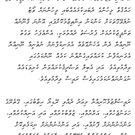
ޙައްޤުވާ މީހުންގެ ދެބައިކުޅައެއްބައި މީހުންނަށް ވޯޓު
ނުލެވޭގޮތަކަށް ކަންކަން އިންތިޒާމުކޮށްފައި އޮންނަ ޤާނޫނެއް
ތަންފީޒުކުރުމަށް ފުރުސަތު ދެއްވުމަކީ، އެންމެފަހު ވަގުތު
ނޫނިއްޔާ ދެން އެހެންގޮތެއް އެމަނިކުފާނަށް ނެތުނީމާ ނޫނިއްޔާ
އެމަނިކުފާނު ކުރައްވައިގެންވާނެ ކަމެއް ނޫންކަމުގައި
ވިދާޅުވިއެވެ. އަދި އެބިލް ތަޞްދީޤުކުރައްވަން ކެރިވަޑައެއް
ނުގަންނަވާނެކަމުގައިވެސް ރައީސް ވިދާޅުވިއެވެ.
ރައީސުލްޖުމްހޫރިއްޔާ މިއަދު ދެއްވި ރޭޑިޔޯ ޙިޠާބުގައި، ގޭތެރޭގެ
ހަމަނުޖެހުމާއި، އަރާރުމާއި، ޒުވާބުކުރުމާއި އަދި އަނިޔާކުރުމާއި،
އަންހެނުންނަށް ފޮށުމާއި، އަދި އަންހެނުންނަށް ނިކަމެތިކޮށް