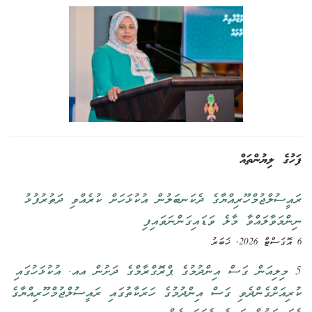
ފަހުގެ ލިޔުންތައް
ރައީސުލްޖުމްހޫރިއްޔާގެ ދެކަނބަލުން އުކުޅަހަށް ކުރެއްވި ދަތުރުފުޅު
ނިންމަވާލައްވާ މާލެ ވަޑައިގަންނަވައިފި
6 އޮގަސްޓް 2026, ޚަބަރު
5 މިލިއަން ގަސް އިންދުމުގެ ޕްރޮގްރާމްގެ ދަށުން އއ. އުކުޅަހުގައި
ކުރިއަށްގެންދެވި ގަސް އިންދުމުގެ ހަރަކާތުގައި ރައީސުލްޖުމްހޫރިއްޔާގެ