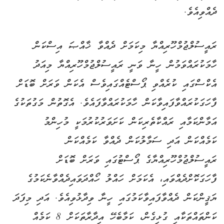
ދެއްވިއެވެ.
ރައީސުލްޖުމްހޫރިއްޔާ މިކަމަށް ދެއްވާ ޚާއްޞަ އިސްކަން
ހާމަކުރައްވަމުން ހީނާ ވަނީ ރައީސުލްޖުމްހޫރިއްޔާ މިއަދު
އެކްސްގައި ކުރެއްވި ޕޯސްޓެއްގައިވެސް އެކަން ވަރަށް ބޮޑަށް
ފާހަގަކުރައްވާފައިވާކަން ހާމަކުރައްވާފައެވެ. އެގޮތުން މަގުތަކުގެ
އަމާންކަމާއި ރައްކާތެރިކަން ކަށަވަރުކުރުމަކީ މުހިންމު
ކަމެއްކަން އަދި ސަމާލުކަން ދެއްވާ ކަމެއްކަން
ރައީސުލްޖުމްހޫރިއްޔާގެ ޕޯސްޓުގައި ވަރަށް ބޮޑަށް
ފާހަގަކޮށްދެއްވައި، އެކަމަށް ހައްލު ހޯއްދަވައިދެއްވާނެކަމުގެ
ޔަޤީންކަން ދެއްވާފައިވާކަމުގައި ހީނާ ވިދާޅުވިއެވެ. އަދި މިފަދަ
ކަންތައްތަކާއި ގުޅިގެން، ކަމާބެހޭ އިދާރާތަކަށް 8 ކަމެއް