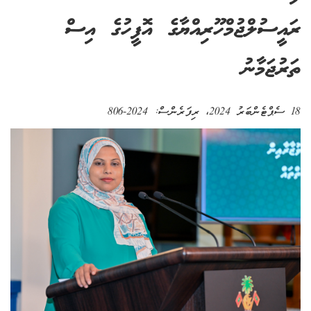
ރައީސުލްޖުމްހޫރިއްޔާގެ އޮފީހުގެ އިސް
ތަރުޖަމާނު
18 ސެޕްޓެންބަރު 2024
، ރިފަރެންސް:
2024-806