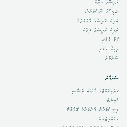
ރައީސްގެ ޚިތާބު
ރައީސްގެ ނޫސްބަޔާން
ނައިބު ރައީސްގެ ވާހަކަފުޅު
ނައިބު ރައީސްގެ ޚިތާބު
ފޮޓޯ ގެލެރީ
ވީޑިއޯ ގެލެރީ
ސަރުކާރު
ސަރުކާރު
ދިވެހިރާއްޖޭގެ ގާނޫނު އަސާސީ
ކެބިނެޓް
މިނިސްޓަރުން ފެންވަރުގެ ބޭފުޅުން
އެޑްވައިޒަރުން