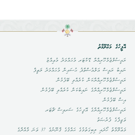
އޮފީހުގެ މަޢްލޫމާތު
ރައީސުލްޖުމްހޫރިއްޔާ ޑޮކްޓަރ މުޙައްމަދު މުޢިއްޒު
ނައިބު ރައީސް އަލްއުސްތާޛު ޙުސައިން މުޙައްމަދު ލަޠީފް
ރައީސުލްޖުމްހޫރިއްޔާކަން ކުރެއްވި ބޭފުޅުން
ރައީސުލްޖުމްހޫރިއްޔާގެ ނައިބުކަން ކުރެއްވި ބޭފުޅުން
އިސް ބޭފުޅުން
ރައީސުލްޖުމްހޫރިއްޔާގެ އޮފީހުގެ ސަރވިސް ޗާޓަރ
ވަޒީފާގެ ފުރުޞަތު
މަޢުލޫމާތު ހޯދައި ލިބިގަތުމުގެ ޙައްޤުގެ ޤާނޫނުގެ 37 ވަނަ މާއްދާގެ