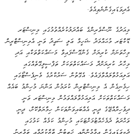
އެދިވަޑައިގެންނެވިއެވެ.
މިއަދުގެ ނޫސްވެރިންގެ ބައްދަލުކުރެއްވުމުގައި މިނިސްޓަރ
ޑޮކްޓަރ މުޙައްމަދު ޝަހީމް ޢަލީ ސަޢީދު ވަނީ އެމިނިސްޓްރީން
މިހާތަނަށް ކުރިޔަށް ގެންގޮސްފައިވާ މަސައްކަތްތަކާއި އަދި
މިހާރު ކުރިޔަށްދާ މަސައްކަތްތަކަށް ތަފްސީލީގޮތެއްގައި
އަލިއަޅުވާލައްވާފައެވެ. އެގޮތުން ސަރުކާރުގެ މެނިފެސްޓޯގައި
ހިމެނިގެން އެ މިނިސްޓްރީން ކުރަމުން އަންނަ މުހިންމު ބައެއް
މަސައްކަތްތަކަށް އަލިއަޅުވާލައްވަމުން މިނިސްޓަރ ވަނީ
ދިވެހިރާއްޖޭގެ ދީނީ އެއްބައިވަންތަކަން ހިމާޔަތްކޮށް، ދީނީ
ވަޙްދަތު ދެމެހެއްޓުމަށްޓަކައި މުހިންމު ކަމެއް ކަމުގައި
ދެކިވަޑައިގެން އިމާމުންނާއި ޚަޠީބުން ތާޒާކުރުމާއި ތަމްރީނު