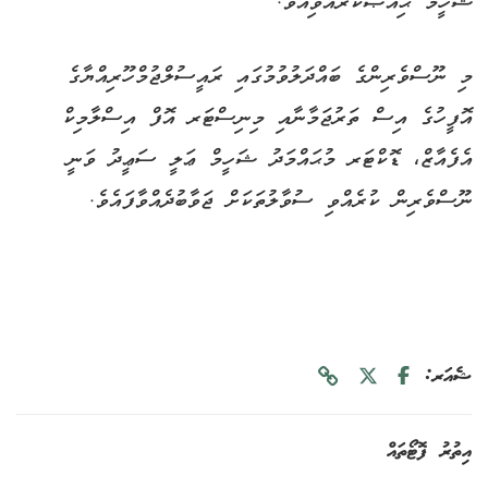
ޝަހީމް ޙިއްޞާކުރެއްވިއެވެ.
މި ނޫސްވެރިންގެ ބައްދަލުވުމުގައި ރައީސުލްޖުމްހޫރިއްޔާގެ
އޮފީހުގެ އިސް ތަރުޖަމާނާއި މިނިސްޓަރ އޮފް އިސްލާމިކް
އެފެއާޒް، ޑޮކްޓަރ މުޙައްމަދު ޝަހީމް ޢަލީ ސަޢީދު ވަނީ
ނޫސްވެރިން ކުރެއްވި ސުވާލުތަކަށް ޖަވާބުދެއްވާފައެވެ.
ޝެއަރ:
އިތުރު ފޮޓޯތައް