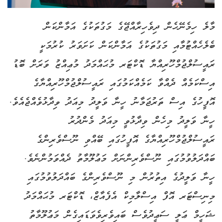
މާލެ ހިމެނޭހެން ދިވެހިރާއްޖޭގެ މަގުތަކުގެ އަމާންކަން
ބެލެހެއްޓުމާއި މަގުތަކުގެ އަމާންކަން ކަށަވަރު ކުރުމަކީ
ރައީސުލްޖުމްހޫރިއްޔާ ޑޮކްޓަރ މުޙައްމަދު މުޢިއްޒު ވަރަށް ބޮޑު
އިސްކަމެއް ދެއްވާ ކަމެއްކަމުގައި ރައީސުލްޖުމްހޫރިއްޔާގެ
އޮފީހުގެ އިސް ތަރުޖަމާނު ހީނާ ވަލީދު މިއަދު ވިދާޅުވެއްޖެއެވެ.
ހީނާ ވަލީދު މިހެން ވިދާޅުވީ މިއަދު މެންދުރު
ރައީސުލްޖުމްހޫރިއްޔާގެ އޮފީހުގައި ބޭއްވި ނޫސްވެރިންގެ
ބައްދަލުވުމުގައި ނޫސްވެރިންނަށް މަޢުލޫމާތު ދެއްވަމުންނެވެ.
ހީނާ ވަލީދުގެ އިތުރުން މި ނޫސްވެރިންގެ ބައްދަލުވުމުގައި
މިނިސްޓަރ އޮފް އިސްލާމިކް އެފެއާޒް، ޑޮކްޓަރ މުޙައްމަދު
ޝަހީމް ޢަލީ ސަޢީދުވެސް ބައިވެރިވެވަޑައިގެން މަޢުލޫމާތު