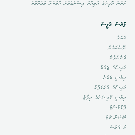
ދަށުން އޮފީހުގެ އަމިއްލަ އިސްނެގުމަށް ހާމަކުރާ މަޢުލޫމާތު
ޕްރެސް އޮފީސް
ޚަބަރު
ނޫސްބަޔާން
ދެންނެވުން
ރައީސްގެ ޖަވާބު
ރިޔާސީ ބަޔާން
ރައީސްގެ ވާހަކަފުޅު
ރިޔާސީ ކޮމިޝަނުގެ ރިޕޯޓް
ޕޮޑްކާސްޓް
ނޭޝަން ޗެޓް
ދަ ޕަލްސް