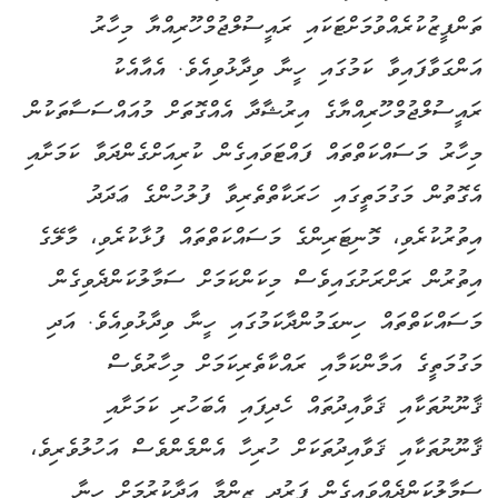
ތަންފީޒުކުރެއްވުމަށްޓަކައި ރައީސުލްޖުމްހޫރިއްޔާ މިހާރު
އަންގަވާފައިވާ ކަމުގައި ހީނާ ވިދާޅުވިއެވެ. އެއާއެކު
ރައީސުލްޖުމްހޫރިއްޔާގެ އިރުޝާދާ އެއްގޮތަށް މުއައްސަސާތަކުން
މިހާރު މަސައްކަތްތައް ފައްޓަވައިގެން ކުރިއަށްގެންދަވާ ކަމަށާއި
އެގޮތުން މަގުމަތީގައި ހަރަކާތްތެރިވާ ފުލުހުންގެ ޢަދަދު
އިތުރުކުރެވި، މޮނިޓަރިންގެ މަސައްކަތްތައް ފުޅާކުރެވި، މާލޭގެ
އިތުރުން ރަށްރަށުގައިވެސް މިކަންކަމަށް ސަމާލުކަންދެވިގެން
މަސައްކަތްތައް ހިނގަމުންދާކަމުގައި ހީނާ ވިދާޅުވިއެވެ. އަދި
މަގުމަތީގެ އަމާންކަމާއި ރައްކާތެރިކަމަށް މިހާރުވެސް
ޤާނޫނުތަކާއި ޤަވާއިދުތައް ހެދިފައި އެބަހުރި ކަމަށާއި
ޤާނޫނުތަކާއި ޤަވާއިދުތަކަށް ހުރިހާ އެންމެންވެސް އަހުލުވެރިވެ،
ސަމާލުކަންދެއްވައިގެން ފަރުދީ ޒިންމާ އަދާކުރުމަށް ހީނާ