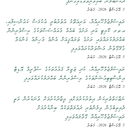
ދެކަނބަލުން ބައިވެރިވެވަޑައިގެންފި
5 އޮގަސްޓް 2026, ޚަބަރު
ރައީސުލްޖުމްހޫރިއްޔާ، އަރިއަތޮޅު އުތުރުބުރީ އުކުޅަސް ކައުންސިލާއި،
އ.ތ.މ ކޮމިޓީ އަދި ރަށުގެ ބައެއް މުއައްސަސާތަކުގެ އިސްވެރިންނާ
ބައްދަލުކުރައްވައި ރަށުގެ ތަރައްޤީއަށް އެންމެ މުހިންމު ކަންކަމާ
ގުޅޭގޮތުން މަޝްވަރާކުރައްވައިފި
5 އޮގަސްޓް 2026, ޚަބަރު
ރައީސުލްޖުމްހޫރިއްޔާ، ކުދި ޖަޒީރާ ޤައުމުތަކުގެ ސުޕްރީމް އޮޑިޓް
އިންސްޓިޓިއުޝަންތަކުގެ އިސްވެރިންނާ ބައްދަލުކުރައްވައިފި
5 އޮގަސްޓް 2026, ޚަބަރު
ނަޒާހަތްތެރިކަން އިތުރުކުރުމަށާއި އީޖާދުކުރުމަށް ވުނަކުރުން މަތީ
ދެމިތިބެގެން ވިލުންތެރި ދައުލަތްތަކެއް ބިނާކުރުމަށް
ރައީސުލްޖުމްހޫރިއްޔާ ގޮވާލައްވައިފި
5 އޮގަސްޓް 2026, ޚަބަރު