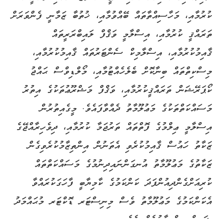
ކުރުމާއި، މަހާސިއްތާތައް ބޭއްވުމާއި، ޚުތުބާ ޒަމާނީ ފެންވަރަށް
ތަރައްޤީ ކުރުމާއި، އިސްލާމީ ވަޤްފް ލައިބްރަރީތައް
ޤާއިމުކުރުމާއި، އިސްލާމިކް ސެންޓަރުތައް ޤާއިމުކުރުމާއި،
މިސްކިތްތައް ބިނާކޮށް ބެލެހެއްޓުމާއި، މޯލްޑިވްސް ޙައްޖު
ކޯޕަރޭޝަން ތަރައްޤީކުރުމާއި، ވަޤްފް މަޝްރޫޢުތަކުގެ އިތުރު
މަސައްކަތްތަކުގެ މަޢުލޫމާތު ދެއްވާފައެވެ. މީގެއިތުރުން
އިސްލާމީ ޢިލްމުގެ ފޮތްތައް ތަރުޖަމާ ކުރުމާއި، ދިވެހިރާއްޖޭގެ
ޒަކާތު ހައުސް ޤާއިމުކުރެވި އެތަނުން އިންތިޒާމުކުރެވިގެން
ޒަކާތުގެ މަޢުލޫމާތު އުނގަންނައިދިނުމުގެ މަސައްކަތްތައް
ކުރިއަށްގެންދިއުންފަދަ ކަންކަމުގެ ކާމިޔާބީ ފާހަގަކުރައްވާ
އެކަންކަމުގެ މަޢުލޫމާތު ވެސް މިނިސްޓަރ ޑޮކްޓަރ މުޙައްމަދު