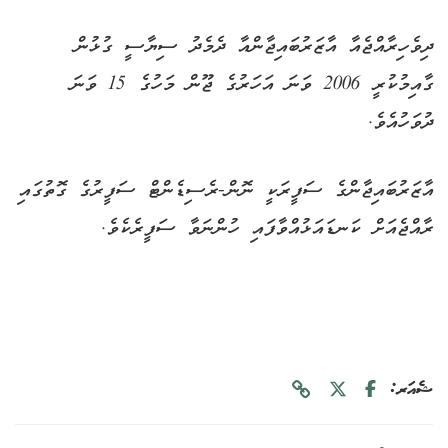
ދިވެހިރާއްޖެއާ އާޒަރުބައިޖާންއާ ދެމެދު ސިޔާސީ ގުޅުން
ގާއިމުކުރީ 2006 ވަނަ އަހަރުގެ ޖޫން މަހުގެ 15 ވަނަ
ދުވަހުއެވެ.
އާޒަރުބައިޖާންގެ ސަފީރަކީ ނޮން-ރެސިޑެންޓް ސަފީރުގެ ގޮތުގައި
ރާއްޖެއަށް ކަނޑައަޅުއްވާފައި ހުންނަވާ ސަފީރެކެވެ.
ޝެއަރ: