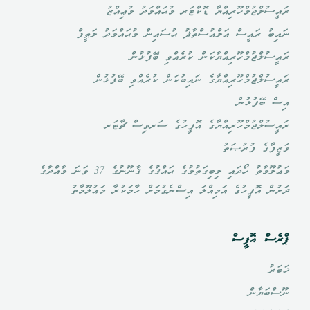
ރައީސުލްޖުމްހޫރިއްޔާ ޑޮކްޓަރ މުޙައްމަދު މުޢިއްޒު
ނައިބު ރައީސް އަލްއުސްތާޛު ޙުސައިން މުޙައްމަދު ލަޠީފް
ރައީސުލްޖުމްހޫރިއްޔާކަން ކުރެއްވި ބޭފުޅުން
ރައީސުލްޖުމްހޫރިއްޔާގެ ނައިބުކަން ކުރެއްވި ބޭފުޅުން
އިސް ބޭފުޅުން
ރައީސުލްޖުމްހޫރިއްޔާގެ އޮފީހުގެ ސަރވިސް ޗާޓަރ
ވަޒީފާގެ ފުރުޞަތު
މަޢުލޫމާތު ހޯދައި ލިބިގަތުމުގެ ޙައްޤުގެ ޤާނޫނުގެ 37 ވަނަ މާއްދާގެ
ދަށުން އޮފީހުގެ އަމިއްލަ އިސްނެގުމަށް ހާމަކުރާ މަޢުލޫމާތު
ޕްރެސް އޮފީސް
ޚަބަރު
ނޫސްބަޔާން