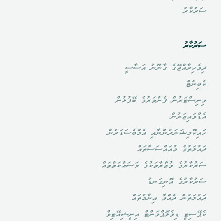
ސަރުކާރު
ސަރުކާރު
ދިވެހިރާއްޖޭގެ ގާނޫނު އަސާސީ
ކެބިނެޓް
މިނިސްޓަރުން ފެންވަރުގެ ބޭފުޅުން
އެޑްވައިޒަރުން
ހައިކޮމިޝަނަރުންނާއި އެމްބެސަޑަރުން
ދައުލަތުގެ މުއައްސަސާތައް
ސަރުކާރުގެ ވުޒާރާތަކުގެ މަސައްކަތްތައް
ސަރުކާރުގެ އޮނިގަނޑު
ދައުލަތުން ދެއްވާ އިނާމުތައް
ކެޕޭސިޓީ ޑިވެލޮޕްމަންޓް އިނީޝިއޭޓިވް