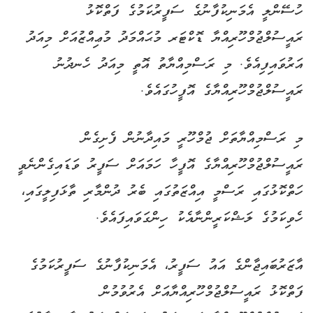
ހުސޭންލީ އެމަނިކުފާނުގެ ސަފީރުކަމުގެ ފަތްކޮޅު
ރައީސުލްޖުމްހޫރިއްޔާ ޑޮކްޓަރ މުޙައްމަދު މުޢިއްޒުއަށް މިއަދު
އަރުވައިފިއެވެ. މި ރަސްމިއްޔާތު އޮތީ މިއަދު ހެނދުނު
ރައީސުލްޖުމްހޫރިއްޔާގެ އޮފީހުގައެވެ.
މި ރަސްމިއްޔާތަށް ޖުމްހޫރީ މައިދާނުން ފެށިގެން
ރައީސުލްޖުމްހޫރިއްޔާގެ އޮފީހާ ހަމައަށް ސަފީރު ވަޑައިގެންނެވީ
ހަތްކޮޅުގައި ރަސްމީ އިއްޒަތުގައި ބެރު ދުންމާރި ތާޅަފިލީގައި،
ހެވިކަމުގެ ލަޝްކަރީންނާއެކު ހިންގަވައިފައެވެ.
އާޒަރުބައިޖާންގެ އައު ސަފީރު، އެމަނިކުފާނުގެ ސަފީރުކަމުގެ
ފަތްކޮޅު ރައީސުލްޖުމްހޫރިއްޔާއަށް އެރުވުމުން