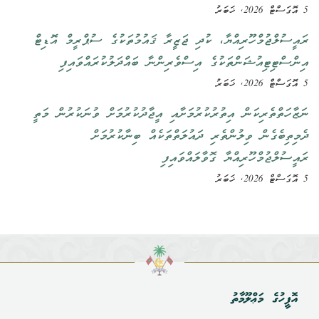
5 އޮގަސްޓް 2026, ޚަބަރު
ރައީސުލްޖުމްހޫރިއްޔާ، ކުދި ޖަޒީރާ ޤައުމުތަކުގެ ސުޕްރީމް އޮޑިޓް
އިންސްޓިޓިއުޝަންތަކުގެ އިސްވެރިންނާ ބައްދަލުކުރައްވައިފި
5 އޮގަސްޓް 2026, ޚަބަރު
ނަޒާހަތްތެރިކަން އިތުރުކުރުމަށާއި އީޖާދުކުރުމަށް ވުނަކުރުން މަތީ
ދެމިތިބެގެން ވިލުންތެރި ދައުލަތްތަކެއް ބިނާކުރުމަށް
ރައީސުލްޖުމްހޫރިއްޔާ ގޮވާލައްވައިފި
5 އޮގަސްޓް 2026, ޚަބަރު
އޮފީހުގެ މަޢްލޫމާތު