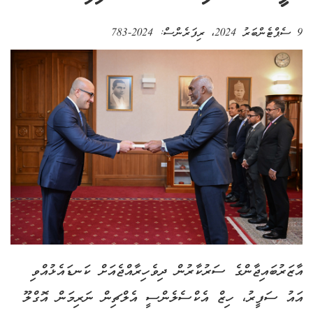
9 ސެޕްޓެންބަރު 2024
، ރިފަރެންސް:
2024-783
އާޒަރުބައިޖާންގެ ސަރުކާރުން ދިވެހިރާއްޖެއަށް ކަނޑައެޅުއްވި
އައު ސަފީރު، ހިޒް އެކްސެލެންސީ އެލްޗިން ނަރިމަން އޮގްލޫ