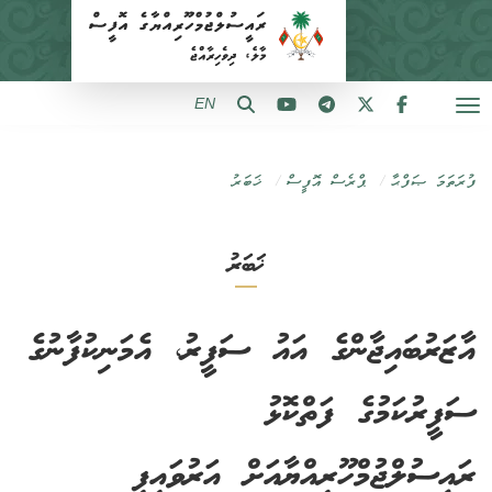
EN
ފުރަތަމަ ޞަފްޙާ
ޕްރެސް އޮފީސް
ޚަބަރު
ޚަބަރު
އާޒަރުބައިޖާންގެ އައު ސަފީރު، އެމަނިކުފާނުގެ
ސަފީރުކަމުގެ ފަތްކޮޅު
ރައީސުލްޖުމްހޫރިއްޔާއަށް އަރުވައިފި