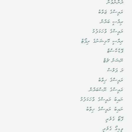
ދެންނެވުން
ރައީސްގެ ޖަވާބު
ރިޔާސީ ބަޔާން
ރައީސްގެ ވާހަކަފުޅު
ރިޔާސީ ކޮމިޝަނުގެ ރިޕޯޓް
ޕޮޑްކާސްޓް
ނޭޝަން ޗެޓް
ދަ ޕަލްސް
ރައީސްގެ ޚިތާބު
ރައީސްގެ ނޫސްބަޔާން
ނައިބު ރައީސްގެ ވާހަކަފުޅު
ނައިބު ރައީސްގެ ޚިތާބު
ފޮޓޯ ގެލެރީ
ވީޑިއޯ ގެލެރީ