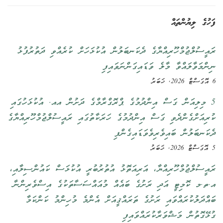
ފަހުގެ ލިޔުންތައް
ރައީސުލްޖުމްހޫރިއްޔާގެ ދެކަނބަލުން އުކުޅަހަށް ކުރެއްވި ދަތުރުފުޅު
ނިންމަވާލައްވާ މާލެ ވަޑައިގަންނަވައިފި
6 އޮގަސްޓް 2026, ޚަބަރު
5 މިލިއަން ގަސް އިންދުމުގެ ޕްރޮގްރާމްގެ ދަށުން އއ. އުކުޅަހުގައި
ކުރިއަށްގެންދެވި ގަސް އިންދުމުގެ ހަރަކާތުގައި ރައީސުލްޖުމްހޫރިއްޔާގެ
ދެކަނބަލުން ބައިވެރިވެވަޑައިގެންފި
5 އޮގަސްޓް 2026, ޚަބަރު
ރައީސުލްޖުމްހޫރިއްޔާ، އަރިއަތޮޅު އުތުރުބުރީ އުކުޅަސް ކައުންސިލާއި،
އ.ތ.މ ކޮމިޓީ އަދި ރަށުގެ ބައެއް މުއައްސަސާތަކުގެ އިސްވެރިންނާ
ބައްދަލުކުރައްވައި ރަށުގެ ތަރައްޤީއަށް އެންމެ މުހިންމު ކަންކަމާ
ގުޅޭގޮތުން މަޝްވަރާކުރައްވައިފި