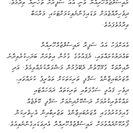
ރައީސުލްޖުމްހޫރިއްޔާ ވަނީ އައު ސަފީރަށް ތަހުނިޔާ ވިދާޅުވެ،
ދިވެހިރާއްޖެއަށް ވަޑައިގެންނެވިކަމަށްޓަކައި މަރްޙަބާ
ވިދާޅުވެފައެވެ.
އެއަށްފަހު އައު ސަފީރާ ރައީސުލްޖުމްހޫރިއްޔާ
ބައްދަލުކުރައްވައި، ދެޤައުމުގެ ގުޅުން އިތުރަށް ބަދަހިކުރެވިދާނެ
ދާއިރާތަކާ ގުޅޭގޮތުން ދެބޭފުޅުން މަޝްވަރާކުރެއްވިއެވެ. އަދި
އާޒަރުބައިޖާންގެ ސަޤާފީ ތަރިކަތަކަށް ތަޢުރީފު ކުރައްވައި،
ދިވެހި ޤައުމީ ސަގާފަތާއި ތަރިކަތައް ދަމަހައްޓައި
ރައްކާތެރިކުރުމަށް ދަސްކޮށްދިނުމަށް ސަޤާފީ ކޮލެޖެއް
ގާއިމުކުރުމުގައި އާޒަރުބައިޖާންގެ ތަޖުރިބާއިން އެހީތެރިކަން
ފޯރުކޮށްދެއްވުމަށް ރައީސުލްޖުމްހޫރިއްޔާ އެދިވަޑައިގެންނެވިއެވެ.