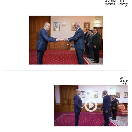
އިތުރު ފޮޓޯތައް
ވީޑިއޯ