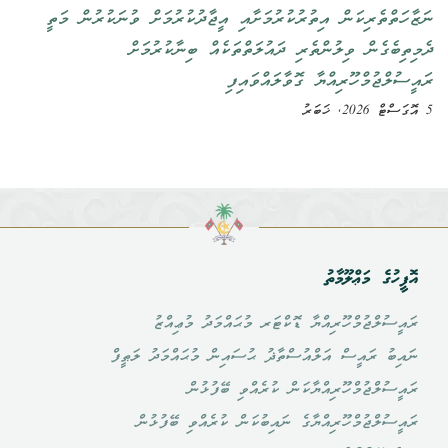
ނަޒާހަތްތެރިކަން އިތުރުކުރުމަށާއި އީޖާދުކުރުމަށް ވުނަކުރުން މަތީ
ދެމިތިބެގެން ވިލުންތެރި ދައުލަތްތަކެއް ބިނާކުރުމަށް
ރައީސުލްޖުމްހޫރިއްޔާ ގޮވާލައްވައިފި
5 އޮގަސްޓް 2026, ޚަބަރު
އޮފީހުގެ މަޢްލޫމާތު
ރައީސުލްޖުމްހޫރިއްޔާ ޑޮކްޓަރ މުޙައްމަދު މުޢިއްޒު
ނައިބު ރައީސް އަލްއުސްތާޛު ޙުސައިން މުޙައްމަދު ލަޠީފް
ރައީސުލްޖުމްހޫރިއްޔާކަން ކުރެއްވި ބޭފުޅުން
ރައީސުލްޖުމްހޫރިއްޔާގެ ނައިބުކަން ކުރެއްވި ބޭފުޅުން