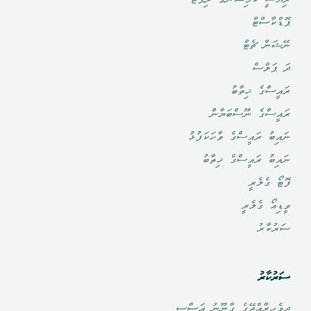
ޕޮޑްކާސްޓް
ނޭޝަން ޗެޓް
ދަ ޕަލްސް
ރައީސްގެ ޚިތާބު
ރައީސްގެ ނޫސްބަޔާން
ނައިބު ރައީސްގެ ވާހަކަފުޅު
ނައިބު ރައީސްގެ ޚިތާބު
ފޮޓޯ ގެލެރީ
ވީޑިއޯ ގެލެރީ
ސަރުކާރު
ސަރުކާރު
ދިވެހިރާއްޖޭގެ ގާނޫނު އަސާސީ