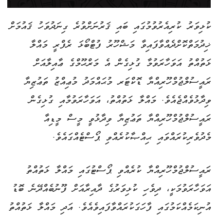
ކުޅިވަރު ކުރިއެރުވުމުގައި ބައި ޤަރުނަށްވުރެ ގިނަދުވަހު ޤައުމަށް
ޚިދުމަތްކޮށްދެއްވާފައިވާ މަޝްހޫރު ފުޓްބޯޅަ ރެފްރީ މައްލާ
ޅަތުއްތު އަވަހާރަވުމާ ގުޅިގެން އެ މަރްޙޫމްގެ ޢާއިލާއަށް
ރައީސުލްޖުމްހޫރިއްޔާ ޑޮކްޓަރ މުޙައްމަދު މުޢިއްޒު ތަޢުޒިޔާ
ވިދާޅުވެއްޖެއެވެ. މައްލާ ޅަތުއްތު، އަވަހާރަވުމާއި ގުޅިގެން
ރައީސުލްޖުމްހޫރިއްޔާ ތަޢުޒިޔާ ވިދާޅުވީ މީސް މީޑިއާ
މެދުވެރިކުރައްވައި ޙިއްޞާކުރެއްވި ޕޯސްޓެއްގައެވެ.
ރައީސުލްޖުމްހޫރިއްޔާ ކުރެއްވި ޕޯސްޓުގައި މައްލާ ޅަތުއްތު
އަވަހާރަވުމަކީ، ދިވެހި ކުޅިވަރުގެ ދާއިރާއަށް ފޫނުބެއްދޭނެ ބޮޑު
އުނިކަމެއްކަމުގައި ފާހަގަކުރައްވާފައިވެއެވެ. އަދި މައްލާ ޅަތުއްތު