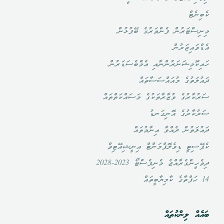
ކެބިނެޓް
މިނިސްޓަރުން ފެންވަރުގެ ބޭފުޅުން
އެޑްވައިޒަރުން
ހައިކޮމިޝަނަރުންނާއި އެމްބެސަޑަރުން
ދައުލަތުގެ މުއައްސަސާތައް
ސަރުކާރުގެ ވުޒާރާތަކުގެ މަސައްކަތްތައް
ސަރުކާރުގެ އޮނިގަނޑު
ދައުލަތުން ދެއްވާ އިނާމުތައް
ކެޕޭސިޓީ ޑިވެލޮޕްމަންޓް އިނީޝިއޭޓިވް
ދިވެހީންގެރާއްޖެ މެނިފެސްޓޯ 2023-2028
14 ހަފްތާގެ ކާމިޔާބީތައް
ބައެއް ލިންކުތައް