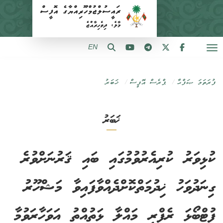
EN
ފުރަތަމަ ޞަފްޙާ
ޕްރެސް އޮފީސް
ޚަބަރު
ޚަބަރު
ކުޅިވަރު ކުރިއެރުވުމުގައި ބައި ޤަރުނަށްވުރެ
ގިނަދުވަހު ޚިދުމަތްކޮށްދެއްވާފައިވާ މަޝްހޫރު
ފުޓްބޯޅަ ރެފްރީ މައްލާ ޅަތުއްތު އަވަހާރަވުމާ