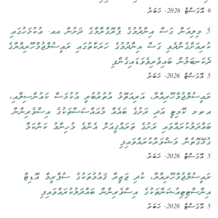
6 އޮގަސްޓް 2026, ޚަބަރު
5 މިލިއަން ގަސް އިންދުމުގެ ޕްރޮގްރާމްގެ ދަށުން އއ. އުކުޅަހުގައި
ކުރިއަށްގެންދެވި ގަސް އިންދުމުގެ ހަރަކާތުގައި ރައީސުލްޖުމްހޫރިއްޔާގެ
ދެކަނބަލުން ބައިވެރިވެވަޑައިގެންފި
5 އޮގަސްޓް 2026, ޚަބަރު
ރައީސުލްޖުމްހޫރިއްޔާ، އަރިއަތޮޅު އުތުރުބުރީ އުކުޅަސް ކައުންސިލާއި،
އ.ތ.މ ކޮމިޓީ އަދި ރަށުގެ ބައެއް މުއައްސަސާތަކުގެ އިސްވެރިންނާ
ބައްދަލުކުރައްވައި ރަށުގެ ތަރައްޤީއަށް އެންމެ މުހިންމު ކަންކަމާ
ގުޅޭގޮތުން މަޝްވަރާކުރައްވައިފި
5 އޮގަސްޓް 2026, ޚަބަރު
ރައީސުލްޖުމްހޫރިއްޔާ، ކުދި ޖަޒީރާ ޤައުމުތަކުގެ ސުޕްރީމް އޮޑިޓް
އިންސްޓިޓިއުޝަންތަކުގެ އިސްވެރިންނާ ބައްދަލުކުރައްވައިފި
5 އޮގަސްޓް 2026, ޚަބަރު