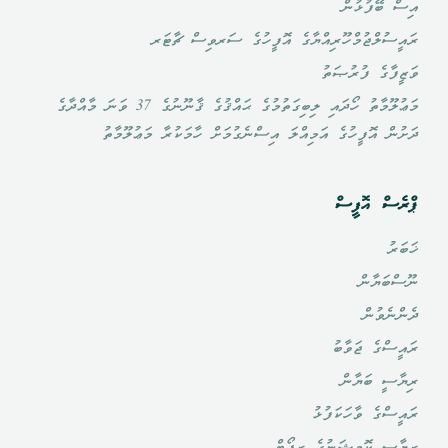
އިސް ބޭފުޅުން
ރައީސުލްޖުމްހޫރިއްޔާގެ އޮފީހުގެ ސަރވިސް ޗާޓަރ
ވަޒީފާގެ ފުރުޞަތު
މަޢުލޫމާތު ހޯދައި ލިބިގަތުމުގެ ޙައްޤުގެ ޤާނޫނުގެ 37 ވަނަ މާއްދާގެ
ދަށުން އޮފީހުގެ އަމިއްލަ އިސްނެގުމަށް ހާމަކުރާ މަޢުލޫމާތު
ޕްރެސް އޮފީސް
ޚަބަރު
ނޫސްބަޔާން
ދެންނެވުން
ރައީސްގެ ޖަވާބު
ރިޔާސީ ބަޔާން
ރައީސްގެ ވާހަކަފުޅު
ރިޔާސީ ކޮމިޝަނުގެ ރިޕޯޓް