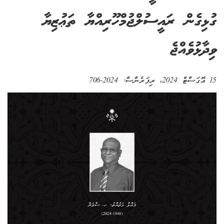
ގުޅިގެން ރައީސުލްޖުމްހޫރިއްޔާ ތަޢުޒިޔާ
ވިދާޅުވެއްޖެ
15 އޮގަސްޓް 2024
، ރިފަރެންސް:
2024-706