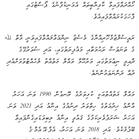
ހޯއްދަވާފައިވާ ކާމިޔާބީތައް އެމަނިކުފާނުގެ ޕޯސްޓުގައި
ފާހަގަކުރައްވާފައިއެވެ.
ރައީސުލްޖުމްހޫރިއްޔާގެ މެސެޖު ނިންމަވާލައްވާފައިވަނީ މާތް ﷲ
ގެ ތަނަވަސް ރަޙުމަތާއި މަޣުފިރަތުގައި، އަދި ސުވަރުގޭގެ
ދާއިމީ ނިޢުމަތުގައި މަރުޙޫމް މައްލާ ޅަތުއްތު ލެހެއްޓެވުމަށްއެދި
ދުޢާ ދަންނަވަމުންނެވެ.
މައްލާ ޅަތުއްތުއަކީ ކުޅިވަރުގެ ރޮނގުން 1990 ވަނަ އަހަރު
އާންމު ޚިދުމަތުގެ ހިތްވަރު ދިނުމުގެ އިނާމު އަދި 2021 ވަނަ
އަހަރު ޝަރަފުވެރިކަމުގެ ޤައުމީ އިނާމު ލިބިވަޑައިގެންފައިވާ
ބޭފުޅެކެވެ. އަދި 2018 ވަނަ އަހަރު، އެފް.އޭ.އެމް.ގެ