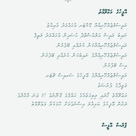
އޮފީހުގެ މަޢްލޫމާތު
ރައީސުލްޖުމްހޫރިއްޔާ ޑޮކްޓަރ މުޙައްމަދު މުޢިއްޒު
ނައިބު ރައީސް އަލްއުސްތާޛު ޙުސައިން މުޙައްމަދު ލަޠީފް
ރައީސުލްޖުމްހޫރިއްޔާކަން ކުރެއްވި ބޭފުޅުން
ރައީސުލްޖުމްހޫރިއްޔާގެ ނައިބުކަން ކުރެއްވި ބޭފުޅުން
އިސް ބޭފުޅުން
ރައީސުލްޖުމްހޫރިއްޔާގެ އޮފީހުގެ ސަރވިސް ޗާޓަރ
ވަޒީފާގެ ފުރުޞަތު
މަޢުލޫމާތު ހޯދައި ލިބިގަތުމުގެ ޙައްޤުގެ ޤާނޫނުގެ 37 ވަނަ މާއްދާގެ
ދަށުން އޮފީހުގެ އަމިއްލަ އިސްނެގުމަށް ހާމަކުރާ މަޢުލޫމާތު
ޕްރެސް އޮފީސް