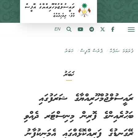
EN
ފުރަތަމަ ޞަފްޙާ
ޕްރެސް އޮފީސް
ޚަބަރު
ޚަބަރު
ރައީސުލްޖުމްހޫރިއްޔާގެ ޝަރަފުގައި
ބަޙުރެއިންގެ ފޮރިން މިނިސްޓަރ ދެއްވި
ރޭގަނޑުގެ ފަރިއްކޮޅެއްގައި އެމަނިކުފާނު