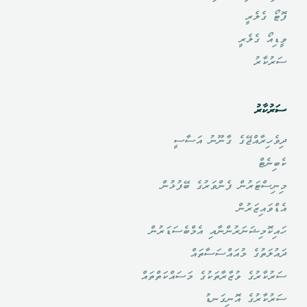
ފޮޓޯ ގެލެރީ
ވީޑިއޯ ގެލެރީ
ސަރުކާރު
ސަރުކާރު
ދިވެހިރާއްޖޭގެ ގާނޫނު އަސާސީ
ކެބިނެޓް
މިނިސްޓަރުން ފެންވަރުގެ ބޭފުޅުން
އެޑްވައިޒަރުން
ހައިކޮމިޝަނަރުންނާއި އެމްބެސަޑަރުން
ދައުލަތުގެ މުއައްސަސާތައް
ސަރުކާރުގެ ވުޒާރާތަކުގެ މަސައްކަތްތައް
ސަރުކާރުގެ އޮނިގަނޑު