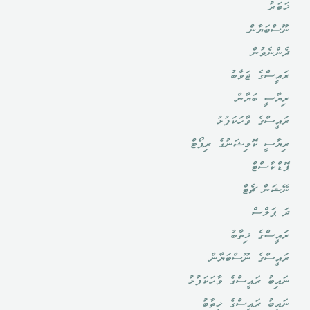
ޚަބަރު
ނޫސްބަޔާން
ދެންނެވުން
ރައީސްގެ ޖަވާބު
ރިޔާސީ ބަޔާން
ރައީސްގެ ވާހަކަފުޅު
ރިޔާސީ ކޮމިޝަނުގެ ރިޕޯޓް
ޕޮޑްކާސްޓް
ނޭޝަން ޗެޓް
ދަ ޕަލްސް
ރައީސްގެ ޚިތާބު
ރައީސްގެ ނޫސްބަޔާން
ނައިބު ރައީސްގެ ވާހަކަފުޅު
ނައިބު ރައީސްގެ ޚިތާބު