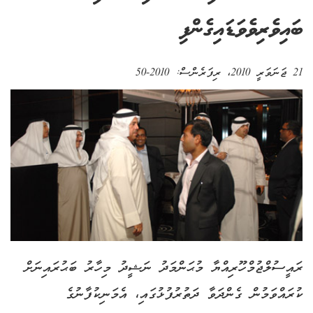
ބައިވެރިވެވަޑައިގެންފި
21 ޖަނަވަރީ 2010
، ރިފަރެންސް:
2010-50
ރައީސުލްޖުމްހޫރިއްޔާ މުޙަންމަދު ނަޝީދު މިހާރު ބަޙުރައިނަށް
ކުރައްވަމުން ގެންދަވާ ދަތުރުފުޅުގައި، އެމަނިކުފާނުގެ