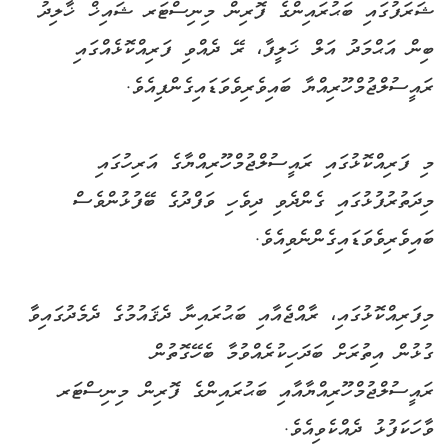
ޝަރަފުގައި ބަޙުރައިންގެ ފޮރިން މިނިސްޓަރ ޝައިޚް ޚާލިދު
ބިން އަޙްމަދު އަލް ޚަލީފާ، ރޭ ދެއްވި ފަރިއްކޮޅެއްގައި
ރައީސުލްޖުމްހޫރިއްޔާ ބައިވެރިވެވަޑައިގެންފިއެވެ.
މި ފަރިއްކޮޅުގައި ރައީސުލްޖުމްހޫރިއްޔާގެ އަރިހުގައި
މިދަތުރުފުޅުގައި ގެންދެވި ދިވެހި ވަފްދުގެ ބޭފުޅުންވެސް
ބައިވެރިވެވަޑައިގެންނެވިއެވެ.
މިފަރިއްކޮޅުގައި، ރާއްޖެއާއި ބަޙުރައިނާ ދެޤައުމުގެ ދެމެދުގައިވާ
ގުޅުން އިތުރަށް ބަދަހިކުރެއްވުމާ ބެހޭގޮތުން
ރައީސުލްޖުމްހޫރިއްޔާއާއި ބަޙުރައިންގެ ފޮރިން މިނިސްޓަރ
ވާހަކަފުޅު ދެއްކެވިއެވެ.