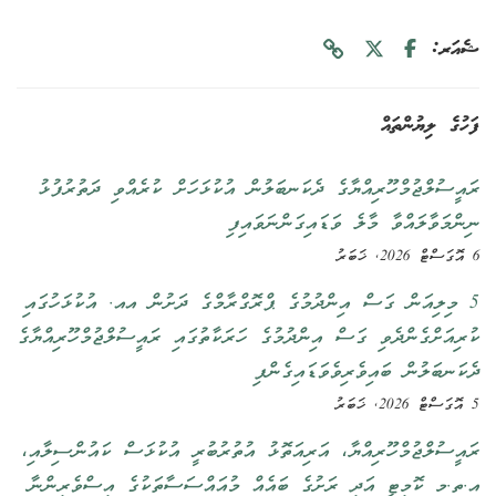
ޝެއަރ:
ފަހުގެ ލިޔުންތައް
ރައީސުލްޖުމްހޫރިއްޔާގެ ދެކަނބަލުން އުކުޅަހަށް ކުރެއްވި ދަތުރުފުޅު
ނިންމަވާލައްވާ މާލެ ވަޑައިގަންނަވައިފި
6 އޮގަސްޓް 2026, ޚަބަރު
5 މިލިއަން ގަސް އިންދުމުގެ ޕްރޮގްރާމްގެ ދަށުން އއ. އުކުޅަހުގައި
ކުރިއަށްގެންދެވި ގަސް އިންދުމުގެ ހަރަކާތުގައި ރައީސުލްޖުމްހޫރިއްޔާގެ
ދެކަނބަލުން ބައިވެރިވެވަޑައިގެންފި
5 އޮގަސްޓް 2026, ޚަބަރު
ރައީސުލްޖުމްހޫރިއްޔާ، އަރިއަތޮޅު އުތުރުބުރީ އުކުޅަސް ކައުންސިލާއި،
އ.ތ.މ ކޮމިޓީ އަދި ރަށުގެ ބައެއް މުއައްސަސާތަކުގެ އިސްވެރިންނާ