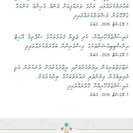
ބައްދަލުކުރައްވައި ރަށުގެ ތަރައްޤީއަށް އެންމެ މުހިންމު ކަންކަމާ
ގުޅޭގޮތުން މަޝްވަރާކުރައްވައިފި
5 އޮގަސްޓް 2026, ޚަބަރު
ރައީސުލްޖުމްހޫރިއްޔާ، ކުދި ޖަޒީރާ ޤައުމުތަކުގެ ސުޕްރީމް އޮޑިޓް
އިންސްޓިޓިއުޝަންތަކުގެ އިސްވެރިންނާ ބައްދަލުކުރައްވައިފި
5 އޮގަސްޓް 2026, ޚަބަރު
ނަޒާހަތްތެރިކަން އިތުރުކުރުމަށާއި އީޖާދުކުރުމަށް ވުނަކުރުން މަތީ
ދެމިތިބެގެން ވިލުންތެރި ދައުލަތްތަކެއް ބިނާކުރުމަށް
ރައީސުލްޖުމްހޫރިއްޔާ ގޮވާލައްވައިފި
5 އޮގަސްޓް 2026, ޚަބަރު