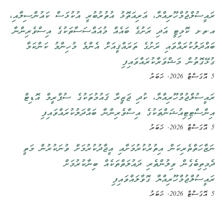
ރައީސުލްޖުމްހޫރިއްޔާ، އަރިއަތޮޅު އުތުރުބުރީ އުކުޅަސް ކައުންސިލާއި،
އ.ތ.މ ކޮމިޓީ އަދި ރަށުގެ ބައެއް މުއައްސަސާތަކުގެ އިސްވެރިންނާ
ބައްދަލުކުރައްވައި ރަށުގެ ތަރައްޤީއަށް އެންމެ މުހިންމު ކަންކަމާ
ގުޅޭގޮތުން މަޝްވަރާކުރައްވައިފި
5 އޮގަސްޓް 2026, ޚަބަރު
ރައީސުލްޖުމްހޫރިއްޔާ، ކުދި ޖަޒީރާ ޤައުމުތަކުގެ ސުޕްރީމް އޮޑިޓް
އިންސްޓިޓިއުޝަންތަކުގެ އިސްވެރިންނާ ބައްދަލުކުރައްވައިފި
5 އޮގަސްޓް 2026, ޚަބަރު
ނަޒާހަތްތެރިކަން އިތުރުކުރުމަށާއި އީޖާދުކުރުމަށް ވުނަކުރުން މަތީ
ދެމިތިބެގެން ވިލުންތެރި ދައުލަތްތަކެއް ބިނާކުރުމަށް
ރައީސުލްޖުމްހޫރިއްޔާ ގޮވާލައްވައިފި
5 އޮގަސްޓް 2026, ޚަބަރު