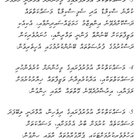
3. މަސައްކަތްކުރާ އުމުރުފުރައިގެ މީހުންނަށް އާމްދަނީ ހޯދުމަށް
ކުރާނެ ސްކިލްޑް އަދި ސެމީ-ސްކިލްޑް މަސައްކަތްތައް
ދަސްކޮށްދެވޭނެ އިންތިޒާމު ހަމަޖައްސައިދިނުމާއި، އެކިއެކި
ވަޒީފާތަކަށް ބޭނުންވާ ފަންނީ ތަމްރީނާއި، ހުނަރުވެރިކަން
ދަސްކުރުމުގެ ފުރުޞަތުތައް ބޭނުންކުރުމުގައި އެހީތެރިވުން.
4. މަސައްކަތްކުރާ އުމުރުފުރައިގެ މީހުންނަށް ކުރެވެންހުރި
މަސައްކަތްތަކާއި، އަދާކުރެވިދާނެ ވަޒީފާތައް ޚިޔާރުކުރުމަށް
ލަފަޔާއި، އިރުޝާދުދެވޭނެ ގޮތްތައް ރާވައި ހިންގުން.
5. މަސައްކަތްކުރާ އުމުރުފުރައިގެ ދިވެހިން، އާމްދަނީ ލިބޭފަދަ
މަސައްކަތެއް ކުރުމަށް ބާރު އެޅުމަށާއި، މަސައްކަތަށް
އަހުލުވެރިކުރުމަށްޓަކައި ޕުރޮގުރާމުތައް ރާވައި ހިންގުން.