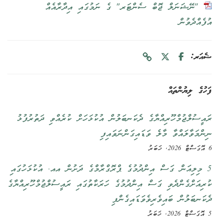
"ނޭޝަނަލް ޖޮބް ސެންޓަރ" ގެ ނަމުގައި އިދާރާއެއް
އުފެއްދެވުން
ޝެއަރ:
ފަހުގެ ލިޔުންތައް
ރައީސުލްޖުމްހޫރިއްޔާގެ ދެކަނބަލުން އުކުޅަހަށް ކުރެއްވި ދަތުރުފުޅު
ނިންމަވާލައްވާ މާލެ ވަޑައިގަންނަވައިފި
6 އޮގަސްޓް 2026, ޚަބަރު
5 މިލިއަން ގަސް އިންދުމުގެ ޕްރޮގްރާމްގެ ދަށުން އއ. އުކުޅަހުގައި
ކުރިއަށްގެންދެވި ގަސް އިންދުމުގެ ހަރަކާތުގައި ރައީސުލްޖުމްހޫރިއްޔާގެ
ދެކަނބަލުން ބައިވެރިވެވަޑައިގެންފި
5 އޮގަސްޓް 2026, ޚަބަރު