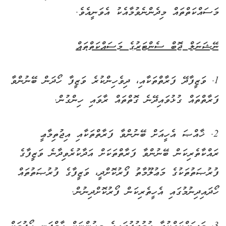
މަސައްކަތްތައް މިދެންނެވުމާއެކު އެވަނީއެވެ.
ނޭޝަނަލް ޖޮބް ސެންޓަރުގެ މަސައްކަތްތައް
1. ވަޒީފާދޭ ފަރާތްތަކާއި، ދިވެހިންކުރެ ވަޒީފާ ހޯދަން ބޭނުންވާ
ފަރާތްތައް ގުޅުވައިދޭނެ ގޮތްތައް ރާވައި ހިންގުން.
2. ޚާއްޞަ އެހީއަށް ބޭނުންވާ ފަރާތްތަކާއި އިޖުތިމާޢީ
ރައްކާތެރިކަން ބޭނުންވާ ފަރާތްތަކަށް އަދާކުރެވިދާނެ ވަޒީފާގެ
ފުރުޞަތުތަކުގެ މަޢުލޫމާތު ފޯރުކޮށްދީ، ވަޒީފާގެ ފުރުޞަތުތައް
ހޯދައިދިނުމުގައި އެހީތެރިކަން ފޯރުކޮށްދިނުން.