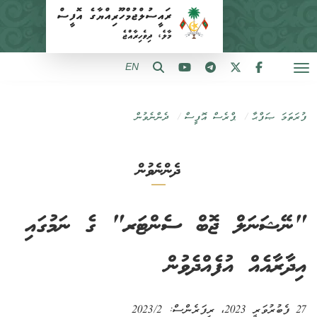
EN
ފުރަތަމަ ޞަފްޙާ
ޕްރެސް އޮފީސް
ދެންނެވުން
ދެންނެވުން
"ނޭޝަނަލް ޖޮބް ސެންޓަރ" ގެ ނަމުގައި
އިދާރާއެއް އުފެއްދެވުން
27 ފެބުރުވަރީ 2023
، ރިފަރެންސް:
2023/2