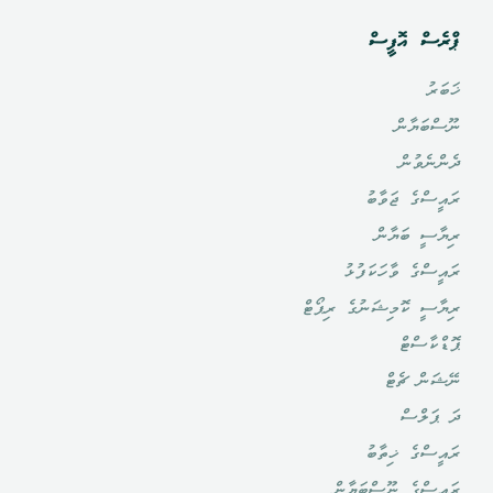
ޕްރެސް އޮފީސް
ޚަބަރު
ނޫސްބަޔާން
ދެންނެވުން
ރައީސްގެ ޖަވާބު
ރިޔާސީ ބަޔާން
ރައީސްގެ ވާހަކަފުޅު
ރިޔާސީ ކޮމިޝަނުގެ ރިޕޯޓް
ޕޮޑްކާސްޓް
ނޭޝަން ޗެޓް
ދަ ޕަލްސް
ރައީސްގެ ޚިތާބު
ރައީސްގެ ނޫސްބަޔާން