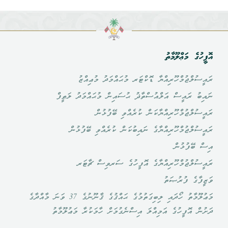
އޮފީހުގެ މަޢްލޫމާތު
ރައީސުލްޖުމްހޫރިއްޔާ ޑޮކްޓަރ މުޙައްމަދު މުޢިއްޒު
ނައިބު ރައީސް އަލްއުސްތާޛު ޙުސައިން މުޙައްމަދު ލަޠީފް
ރައީސުލްޖުމްހޫރިއްޔާކަން ކުރެއްވި ބޭފުޅުން
ރައީސުލްޖުމްހޫރިއްޔާގެ ނައިބުކަން ކުރެއްވި ބޭފުޅުން
އިސް ބޭފުޅުން
ރައީސުލްޖުމްހޫރިއްޔާގެ އޮފީހުގެ ސަރވިސް ޗާޓަރ
ވަޒީފާގެ ފުރުޞަތު
މަޢުލޫމާތު ހޯދައި ލިބިގަތުމުގެ ޙައްޤުގެ ޤާނޫނުގެ 37 ވަނަ މާއްދާގެ
ދަށުން އޮފީހުގެ އަމިއްލަ އިސްނެގުމަށް ހާމަކުރާ މަޢުލޫމާތު