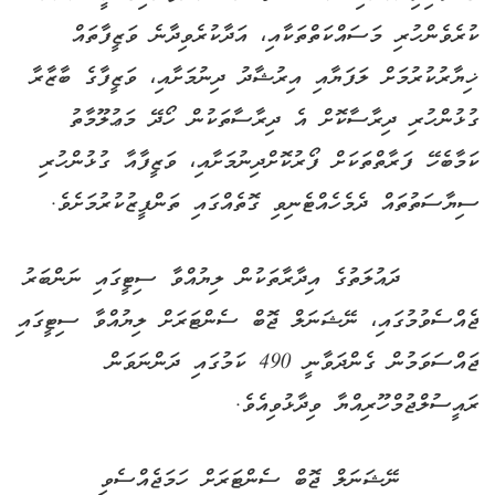
ކުރެވެންހުރި މަސައްކަތްތަކާއި، އަދާކުރެވިދާނެ ވަޒީފާތައް
ޚިޔާރުކުރުމަށް ލަފަޔާއި އިރުޝާދު ދިނުމަށާއި، ވަޒީފާގެ ބާޒާރާ
ގުޅުންހުރި ދިރާސާކޮށް އެ ދިރާސާތަކުން ހޯދޭ މަޢުލޫމާތު
ކަމާބެހޭ ފަރާތްތަކަށް ފޯރުކޮށްދިނުމަށާއި، ވަޒީފާއާ ގުޅުންހުރި
ސިޔާސަތުތައް ދެމެހެއްޓެނިވި ގޮތެއްގައި ތަންފީޒުކުރުމަށެވެ.
ދައުލަތުގެ އިދާރާތަކުން ލިޔުއްވާ ސިޓީގައި ނަންބަރު
ޖެއްސެވުމުގައި، ނޭޝަނަލް ޖޮބް ސެންޓަރަށް ލިޔުއްވާ ސިޓީގައި
ޖައްސަވަމުން ގެންދަވާނީ 490 ކަމުގައި ދަންނަވަން
ރައީސުލްޖުމްހޫރިއްޔާ ވިދާޅުވިއެވެ.
ނޭޝަނަލް ޖޮބް ސެންޓަރަށް ހަމަޖެއްސެވި