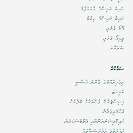
ނައިބު ރައީސްގެ ވާހަކަފުޅު
ނައިބު ރައީސްގެ ޚިތާބު
ފޮޓޯ ގެލެރީ
ވީޑިއޯ ގެލެރީ
ސަރުކާރު
ސަރުކާރު
ދިވެހިރާއްޖޭގެ ގާނޫނު އަސާސީ
ކެބިނެޓް
މިނިސްޓަރުން ފެންވަރުގެ ބޭފުޅުން
އެޑްވައިޒަރުން
ހައިކޮމިޝަނަރުންނާއި އެމްބެސަޑަރުން
ދައުލަތުގެ މުއައްސަސާތައް