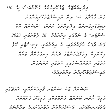
ދިވެހިރާއްޖޭގެ ޖުމްހޫރިއްޔާގެ ޤާނޫނުއަސާސީގެ 116
ވަނަ މާއްދާގެ (ހ) އިން ރައީސުލްޖުމްހޫރިއްޔާއަށް
ލިބިވަޑައިގަންނަވާ އިޚްތިޔާރުގެ ދަށުން، "ނޭޝަނަލް ޖޮބް
ސެންޓަރ" ގެ ނަމުގައި އިދާރާއެއް، 26 ފެބުރުވަރީ 2023
ވަނަ ދުވަހު އުފައްދަވައި، އެ އިދާރާއަކީ، މިނިސްޓްރީ އޮފް
އިކޮނޮމިކް ޑިވެލޮޕްމަންޓުގެ ދަށުން ހިނގަމުންދާ ތަނެއް
ކަމުގައި ހަމަޖައްސަވައިފި ކަމުގައި ދަންނަވަން
ރައީސުލްޖުމްހޫރިއްޔާ ވިދާޅުވިއެވެ.
ނޭޝަނަލް ޖޮބް ސެންޓަރ ޤާއިމުކުރެއްވީ، ރާއްޖޭގައި
ވަޒީފާ ހޯދަން ބޭނުންވާ ފަރާތްތަކާއި ވަޒީފާދޭ ފަރާތްތައް
ގުޅުވައިދިނުމަށާއި، މަސައްކަތްކުރާ އުމުރުފުރައިގެ މީހުންނަށް