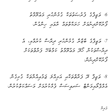
6. ވަޒީފާގެ ފުރުޞަތުތަކާ ގުޅުންހުރި މަޢުލޫމާތު
ފޯރުކޮށްދިނުމަށް ހަރަކާތްތައް ރާވައި ހިންގުން.
7. ވަޒީފާގެ ބާޒާރާ ގުޅުންހުރި ދިރާސާ ކުރުމާއި، އެ
ދިރާސާތަކުން ހޯދޭ މަޢުލޫމާތު ކަމާބެހޭ ފަރާތްތަކަށް
ފޯރުކޮށްދިނުން.
8. ވަޒީފާ ދޭ ފަރާތްތަކާއި އަމިއްލަ ޖަމުޢިއްޔާތަކާ ގުޅިގެން
އެމްޕްލޯއިމަންޓް ސަރވިސަސް ފުޅާކުރުމަށް މަސައްކަތްކުރުން.
ފައިލް