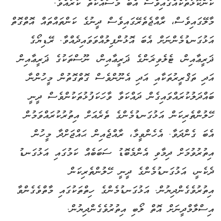
ކަންކޮޅުތަކެއްގައިވެސް އެބަ މަސައްކަތް ކުރައްވާ.
މާލޭގައިވެސް، ރާއްޖެތެރޭގައިވެސް ދީނުގެ ކަންތައްތައް އޮތްގޮތް
އަޅުގަނޑުމެންނަށް އެބަ އޮޅުންފިލުއްވަވައިދެއްވާ. ރޭޑިޔޯގެ
ޛަރީޢާއިން، ޓެލެވިޜަންގެ ޛަރީޢާއިން، ނޫސްތަކުގެ ޛަރީޢާއިން
އަދި ތަޤްރީރުތަކާއި އަދި އެނޫންވެސް ގޮތްގޮތުން މީހުންނާ
ބައްދަލުކުރައްވައިގެން ދައްކަވާ ވާހަކަފުޅުތަކުންވެސް ދީނީ
ހޭލުންތެރިކަން އަޅުގަނޑުމެންގެ ތެރެއަށް އިތުރުކުރައްވަމުން
އެބަ ގެންދަވާ. އެހެންވީމާ، ރާއްޖެއިން ޙައްޖަށްދާ މީހުން
އިތުރުވުމަށް ދިމާވި އެންމެބޮޑު ސަބަބެއް ކަމުގައި އަޅުގަނޑު
ދެކެނީ، އަޅުގަނޑުމެންގެ ދީނީ ހޭލުންތެރިކަން
އިތުރުވެގެންދިޔުން. އަޅުގަނޑުމެންގެ ހިތްތަކުގައި މާތްވެގެންވާ
އިސްލާމްދީނަށް އޮތް ލޯބި އިތުރުވެގެންދިޔުން.