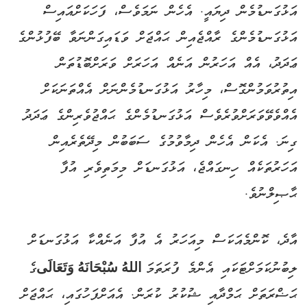
އަޅުގަނޑުމެން ދިޔައީ. އެހެން ނަމަވެސް، ފަހަކަށްއައިސް
އަޅުގަނޑުމެންގެ ރާއްޖެއިން ޙައްޖަށް ވަޑައިގަންނަވާ ބޭފުޅުންގެ
ޢަދަދު، އެއް އަހަރުން އަނެއް އަހަރަށް ވަރަށްބޮޑުތަން
އިތުރުވަމުންގޮސް، މިހާރު އަޅުގަނޑުމެންނަށް އެއްތަނަކަށް
އެއްވެވޭވަރަށްވުރެވެސް އަޅުގަނޑުމެންގެ ޙައްޖުވެރިންގެ ޢަދަދު
ގިނަ. އެކަން އެހެން ދިމާވުމުގެ ސަބަބުން މިދޭތެރެއިން
އަހަރުތަކެއް ހިނގައްޖެ، އަޅުގަނޑަށް މިމަތިވެރި އުފާ
ޙާޞިލްނުވެ.
އާދެ، ކޮންމެއަކަސް މިއަހަރު އެ އުފާ އަނެއްކާ އަޅުގަނޑަށް
ލިބުނުކަމަށްޓަކައި އެންމެ ފުރަތަމަ
اللهُ سُبْحَانَهُ وَتَعَالَى
ގެ
ޙަޟްރަތަށް ޙަމްދާއި ޝުކުރު ކުރަން. އެއަށްފަހުގައި، ޙައްޖަށް