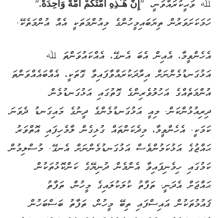
ﷲ ވަޙީކުރައްވަނީ، "
إِنَّ هَـٰذِهِ أُمَّتُكُمْ أُمَّةً وَاحِدَةً.
"
ހަމަކަށަވަރުން ތިޔަބައިމީހުންގެ މިއުންމަތަކީ އެއް އުންމަތެކޭ.
އެހެންވީމާ، އެއިން އެބަ އެނގޭ، އެއްކައުވަންތަ ﷲ
އަޅުގަނޑުމެންނަށް އިރާދަކުރައްވާފައިވާ ގޮތަކީ، އެއްބައެއްވަންތަ
އުންމަތެއްގެ އަހުލުވެރިންގެ ގޮތުގައި އަޅުގަނޑުމެން
ދިރިއުޅުންކަން. މިއީ އަޅުގަނޑުމެންގެ ދީނުގެ މައިގަނޑު ދެވަނަ
ކަމަކީ. އެހެންވީމާ، މިދެކަންތައް ގުޅިގެން ލާމެހިފައި އޮތްވަރު
ޙައްޖުގެ އަޅުކަމުންވެސް އަޅުގަނޑުމެންނަށް އެނގޭ. މުސްލިމުން
ކަމުގައި ހިމެނިފައިވާ އެންމެން ދުނިޔޭގެ ކަންކޮޅުތަކުން
ޙައްޖަށް އެދަނީ. ތަފާތު ކުލަކުލައިގެ މީހުން، ތަފާތު
ޤައުމުތަކުން އައިސްފައި ތިބޭ މީހުން، ތަފާތު ބަސްބަހުން