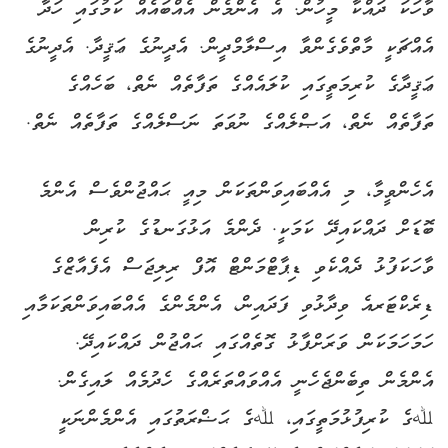
ވާހަކަ ދައްކާ މީހުން. އެ އެންމެން އެއްބައެއް ކަމުގައި ހަދާ
އެއްޗަކީ މާތްވެގެންވާ އިސްލާމްދީން. އެދީނުގެ ޢަޤީދާ. އެދީނުގެ
ޢަޤީދާގެ ކުރިމަތީގައި ކުލައެއްގެ ތަފާތެއް ނެތް، ބަހެއްގެ
ތަފާތެއް ނެތް، އަޞްލެއްގެ ނުވަތަ ނަސްލެއްގެ ތަފާތެއް ނެތް.
އެހެންވީމާ، މި އެއްބައިވަންތަކަން މިއީ ޙައްޖުންވެސް އެންމެ
ބޮޑަށް ދައްކައިދޭ ކަމަކީ. ދެންމެ އަޅުގަނޑުގެ ކުރިން
ވާހަކަފުޅު ދެއްކެވި ޑިޕާޓްމަންޓް އޮފް ރިލިޖަސް އެފެއާޒްގެ
ޑިރެކްޓަރއެ ވިދާޅުވި ފަދައިން، އެންމެންގެ އެއްބައިވަންތަކަމާއި
ހަމަހަމަކަން ވަރަށްފާޅު ގޮތެއްގައި ޙައްޖުން ދައްކައިދޭ.
އެންމެން ތިބެންޖެހެނީ އެއްވައްތަރެއްގެ ހެދުމެއް ލައިގެން.
ﷲގެ ކުރިފުޅުމަތީގައި، ﷲގެ ޙަޟްރަތުގައި އެންމެންނަކީ