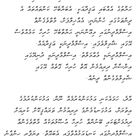
ޙަޔާތުގެ އެއްބައި ޢަޤީދާއަކީ. އެބަޔާބެހޭ ކަންތައްތައް އެ
ދީންތަކުގައި ހުންނަނީ. އެއާޚިލާފަށް، މާތްވެގެންވާ
އިސްލާމްދީނުގައި މިއޮންނަނީ ޙަޔާތާބެހޭ ހުރިހާ ކަމެއްވެސް
އޭގައި ޝާމިލްވެފައި. އިސްލާމްދީނަކީ ޢަޤީދާއެއް.
އިސްލާމްދީނަކީ މުޢާމަލާތު. އިސްލާމްދީނަކީ ދުނިޔޭގައި
އިންސާނާ ދިރިއުޅެން އޮތް ހުރިހާ ގޮތެއް އޭގައި
ޝާމިލްވެގެންވާ ދީނެއް.
އާދެ، ހަމައެކަނި އަޅުކަންކުރުމެއް ނޫން. އަޅުކަންކުރުމުގެ
އިތުރަށް، އަޅުގަނޑުމެންގެ ދިރިއުޅުން ތަރައްޤީކޮށް ކުރިއަށް
ދިޔުމަށްޓަކައި ބޭނުންވާ ހުރިހާ އުޞޫލުތަކެއް މާތްވެގެންވާ
އިސްލާމްދީނުގައި ކަނޑައަޅުއްވާފައި އެބައޮތް. ވިޔަފާރި ހިންގާނެ