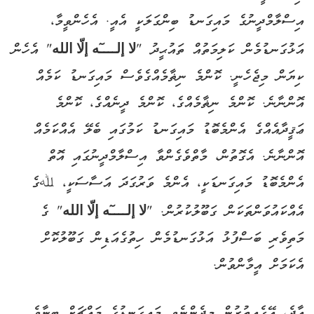
އިސްލާމްދީނުގެ މައިގަނޑު ބިންގަލަކީ އެއީ. އެހެންވީމާ،
އަޅުގަނޑުމެން ކަލިމަތުއް ތައުޙީދު "
لا إلــــٓه إلّا الله
" އެހެން
ކިޔަން މިޖެހެނީ. ކޮންމެ ނިޡާމެއްގެވެސް މައިގަނޑު ކަމެއް
އޮންނާނެ. ކޮންމެ ނިޡާމެއްގެ، ކޮންމެ ދީނެއްގެ، ކޮންމެ
ޢަޤީދާއެއްގެ އެންމެބޮޑު މައިގަނޑު ކަމުގައި ބެލޭ އެއްކަމެއް
އޮންނާނެ. އެގޮތުން، މާތްވެގެންވާ އިސްލާމްދީނުގައި އޮތް
އެންމެބޮޑު މައިގަނޑަކީ، އެންމެ ވަރުގަދަ އަސާސަކީ، ﷲގެ
އެއްކައުވަންތަކަން ގަބޫލުކުރުން. "
لا إلــــٓه إلّا الله
" ގެ
މަތިވެރި ބަސްފުޅު އަޅުގަނޑުމެން ހިތުގެއަޑިން ގަބޫލުކޮށް
އެކަމަށް އީމާންވުން.
އާދެ، އޭގެއިތުރުން މިދެންނެވި މައިގަނޑުގެ މައްޗަށް ބިނާވެ