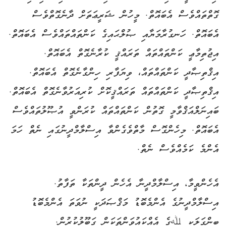
ގޮތްތައްވެސް އެބައޮތް. މީހުން ޝަރީޢަތަށް ދާނެގޮތްވެސް
އެބައޮތް. ހަނގުރާމަޔާއި ޞުލްޙައިގެ ކަންތައްތައްވެސް އެބައޮތް.
އިޖުތިމާޢީ ކަންތައްތައް ތަރައްޤީ ކުރާނެގޮތް އެބައޮތް.
އިޤްތިޞާދީ ކަންތައްތައް، ވިޔަފާރި ހިންގާނެގޮތް އެބައޮތް.
އިޤްތިޞާދީ ކަންތައްތައް ތަރައްޤީކޮށް ކުރިއަރުވާނެގޮތް އެބައޮތް.
ބައިނަލްއަޤްވާމީ ގޮތުން ކަންތައްތައް ކުރަންވީ އުޞޫލުތައްވެސް
އެބައޮތް. މިހެންގޮސް މާތްވެގެންވާ އިސްލާމްދީނުގައި ނެތް ހަމަ
އެންމެ ކަމެއްވެސް ނެތް.
އެހެންވީމާ، އިސްލާމްދީނާ އެހެން ދީންތަކާ ތަފާތު.
އިސްލާމްދީނުގެ އެންމެބޮޑު މަޤްޞަދަކީ ނުވަތަ އެންމެބޮޑު
ބިންގަލަކީ ﷲގެ އެއްކައުވަންތަކަން ގަބޫލުކުރުން.