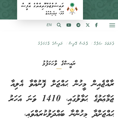
EN
ފުރަތަމަ ޞަފްޙާ
ޕްރެސް އޮފީސް
ރައީސްގެ ވާހަކަފުޅު
ރައީސްގެ ވާހަކަފުޅު
ރާއްޖެއިން މީހުން ޙައްޖަށް ފޮނުއްވާ އެލިއާ
ޖަމާޢަތުގެ ޙަވާލުގައި، 1410 ވަނަ އަހަރު
ޙައްޖަށްދާ މީހުންނާ ބައްދަލުކުރައްވައި،