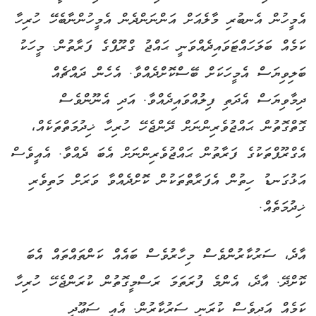
އެމީހުން އެނބުރި މާލެއަށް އަންނަންދެން އެމީހުންނާބެހޭ ހުރިހާ
ކަމެއް ބަލަހައްޓަވައިދެއްވަނީ ޙައްޖު ގްރޫޕްގެ ފަރާތުން. މީހަކު
ބަލިވިޔަސް އެމީހަކަށް ބޭސްކޮށްދެއްވާ. އެހެން ދައްޗެއް
ދިމާވިޔަސް އެދަތި ފިލުއްވައިދެއްވާ. އަދި އެނޫންވެސް
ގޮތްގޮތުން ޙައްޖުވެރިންނަށް ދޭންޖެހޭ ހުރިހާ ޚިދުމަތްތަކެއް،
އެގްރޫޕްތަކުގެ ފަރާތުން ޙައްޖުވެރިންނަށް އެބަ ދެއްވާ. އެއީވެސް
އަޅުގަނޑު ހިތުން އެފަރާތްތަކުން ކޮށްދެއްވާ ވަރަށް މަތިވެރި
ޚިދުމަތެއް.
އާދެ، ސަރުކާރުންވެސް މިހާރުވެސް ބައެއް ކަންތައްތައް އެބަ
ކޮށްދޭ. އާދެ، އެންމެ ފުރަތަމަ ރަސްމީގޮތުން ކުރަންޖެހޭ ހުރިހާ
ކަމެއް އަދިވެސް ކުރަނީ ސަރުކާރުން. އެއީ ސަޢޫދީ