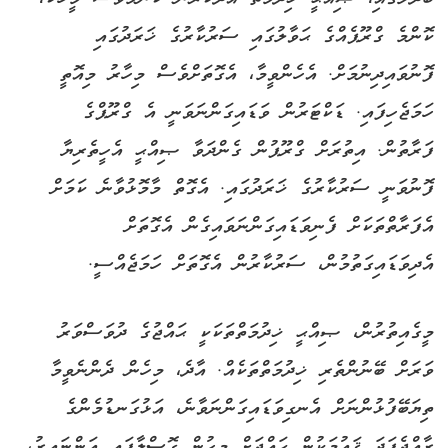
ކޮންމެ ގްރޫޕެއްގެ ޙަވާލުގައި ސަރުކާރުގެ ޚަރަދުގައި
ފޮނުވައިދިނުމަށް. އެހެންވީމާ، އެގޮތަށްވެސް މިހާރު މިއޮތީ
ހަމަޖެހިފައި. ޑަކްޓަރުން ވަޑައިގަންނަވަނީ އެ ގްރޫޕްގެ
ފަރާތުން. އިތުރަށް ގްރޫޕުން ގެންދަވާ ޞިއްޙީ އެހީތެރިޔާ
ފޮނުވަނީ ސަރުކާރުގެ ޚަރަދުގައި. އެގޮތް މާމޮޅުވާނެ ކަމަށް
އެފަރާތްތަކަށް ފެނިވަޑައިގަންނަވައިގެން އެގޮތަށް
އެދިވަޑައިގަތުމުން، ސަރުކާރުން އެގޮތަށް ހަމަޖެއްސީ.
މީގެއިތުރުން، ޞިއްޙީ ޚިދުމަތްތަކަކީ ޙައްޖުގެ ދުވަސްވަރު
ވަރަށް ބޭނުންތެރި ޚިދުމަތްތަކެއް. އާދެ، މިހެން ދެންނެވީމާ
ތިޔަބޭފުޅުންނަށް އެނގިވަޑައިގަންނަވާނެ، އަޅުގަނޑުމެންގެ
ރާއްޖެފަދަ ޤައުމަކުން ޙައްޖަށް މީހުން ގޮސްލާފައި އަންނައިރު،