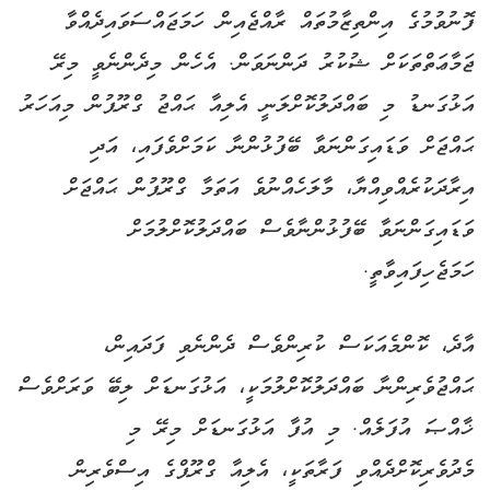
ފޮނުވުމުގެ އިންތިޒާމުތައް ރާއްޖެއިން ހަމަޖައްސަވައިދެއްވާ
ޖަމާޢަތްތަކަށް ޝުކުރު ދަންނަވަން. އެހެން މިދެންނެވީ މިރޭ
އަޅުގަނޑު މި ބައްދަލުކޮށްލަނީ އެލިއާ ޙައްޖު ގްރޫޕުން މިއަހަރު
ޙައްޖަށް ވަޑައިގަންނަވާ ބޭފުޅުންނާ ކަމަށްވެފައި، އަދި
އިރާދަކުރެއްވިއްޔާ، މާލަހެއްނުވެ އަތަމާ ގްރޫޕުން ޙައްޖަށް
ވަޑައިގަންނަވާ ބޭފުޅުންނާވެސް ބައްދަލުކޮށްލުމަށް
ހަމަޖެހިފައިވާތީ.
އާދެ، ކޮންމެއަކަސް ކުރިންވެސް ދެންނެވި ފަދައިން،
ޙައްޖުވެރިންނާ ބައްދަލުކޮށްލުމަކީ، އަޅުގަނޑަށް ލިބޭ ވަރަށްވެސް
ޚާއްޞަ އުފަލެއް. މި އުފާ އަޅުގަނޑަށް މިރޭ މި
މެދުވެރިކޮށްދެއްވި ފަރާތަކީ، އެލިއާ ގްރޫޕްގެ އިސްވެރިން