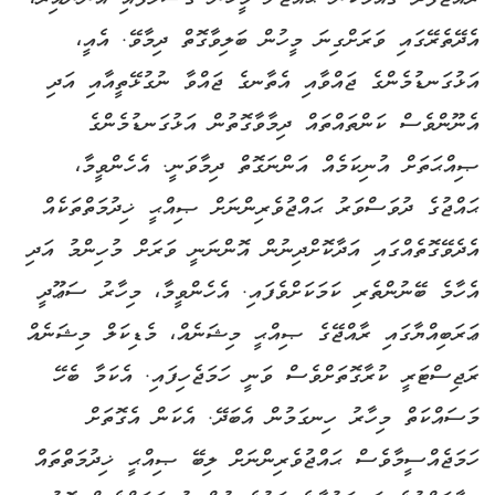
އެދޭތެރޭގައި ވަރަށްގިނަ މީހުން ބަލިވާގޮތް ދިމާވޭ. އެއީ،
އަޅުގަނޑުމެންގެ ޖައްވާއި އެތާނގެ ޖައްވާ ނުގުޅޭތީއާއި އަދި
އެނޫންވެސް ކަންތައްތައް ދިމާވާގޮތުން އަޅުގަނޑުމެންގެ
ޞިއްޙަތަށް އުނިކަމެއް އަންނަގޮތް ދިމާވަނީ. އެހެންވީމާ،
ޙައްޖުގެ ދުވަސްވަރު ޙައްޖުވެރިންނަށް ޞިއްޙީ ޚިދުމަތްތަކެއް
އެދެވޭގޮތެއްގައި އަދާކޮށްދިނުން އޮންނަނީ ވަރަށް މުހިންމު އަދި
އެހާމެ ބޭނުންތެރި ކަމަކަށްވެފައި. އެހެންވީމާ، މިހާރު ސަޢޫދީ
ޢަރަބިއްޔާގައި ރާއްޖޭގެ ޞިއްޙީ މިޝަނެއް، މެޑިކަލް މިޝަނެއް
ރަޖިސްޓަރީ ކުރާގޮތަށްވެސް ވަނީ ހަމަޖެހިފައި. އެކަމާ ބެހޭ
މަސައްކަތް މިހާރު ހިނގަމުން އެބަދޭ. އެކަން އެގޮތަށް
ހަމަޖެއްސީމާވެސް ޙައްޖުވެރިންނަށް ލިބޭ ޞިއްޙީ ޚިދުމަތްތައް