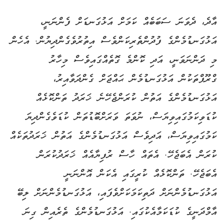
އާދެ، ދެވަނަ ސަބަބެއް ކަމަށް އަޅުގަނޑަށް ފެންނަނީ،
އަޅުގަނޑުމެންގެ ފުދުންތެރިކަންވެސް އިތުރުވެގެންދިޔުން. އެހެން
މި ދަންނަވަނީ، އަދި ކޮންމެ ގޮތެއްގައިވެސް މިހާރު
ގްރޫޕްތަކުން އަޅުގަނޑުމެން ޙައްޖަށް ގެންދަވާއިރު،
އަޅުގަނޑުމެންގެ އަތުން ކުރަންޖެހޭނެ ޚަރަދު ތަންކޮޅެއް
ކުޑަވިކަމުގައިވިޔަސް، ނުވަތަ ވަރަށްބޮޑުތަން ކުޑަވެގެންދިޔަ
ކަމުގައިވިޔަސް، އަދިވެސް އަޅުގަނޑުމެންގެ އަތުން ޚަރަދުތަކެއް
ކުރަން އެބަޖެހޭ. އެތައް ހާސް ރުފިޔާއެއް ޚަރަދުކުރަން
އެބަޖެހޭ. ތަންކޮޅެއް ކުރީގައި އެކަން އޮންނަނީ
އަޅުގަނޑުމެންނަށް ދަތިކަމަކަށްވެފައި، އަޅުގަނޑުމެންނަށް ލިބޭ
އާމްދަނީގެ ކުޑަކަމާއެކުގައި. އަޅުގަނޑުމެންގެ ތެރެއިން ގިނަ