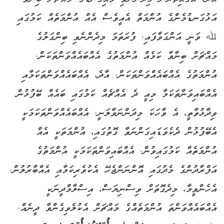
އަޅުގަނޑުމެންގެ އުންމަތް އެއީވެސް އެއް އުންމަތެއް ކަމުގައި
ﷲ ވަނީ އަންގަވާފައި. ފުރަތަމަ މިދެންނެވި ބިންގަލުގެ
މައްޗަށް ބިނާވާ ކަމެއް އުންމަތުގެ އެއްބައެއްވަންތަކަން.
އުންމަތުގެ އެއްބައެއްވަންތަކަން. އާދެ، އެއްބައެއްވަންތަކަމާއި
އެއްބައިވަންތަކަމާ މިއީ ދެ އެއްޗެއް ކަމުގައި ބައެއް ބޭފުޅުން
ވިދާޅުވާތީ، އެ ވާހަކަ މިދަންނަވާލަނީ. އެއްބައެއްވަންތަކަމަކީ
އެބޭފުޅުން ދެކެވަޑައިގަންނަވާ ގޮތުގައި، އުންމަތަކީ އެއް
އުންމަތެއް ކަމުގައިވުން. އެއްބައިވަންތަކަމަކީ އުންމަތުގެ
އަފްރާދުންގެ މެދުގައި އޮންނަންޖެހޭ އެކުވެރިކަމާއި އެއްބާރުލުން.
އެހެންވީމާ، މިދެގޮތަށް ވިސްނިޔަސް، އިސްލާމްދީނަކީ
އެއްބައެއްވަންތަ އުންމަތެއްގެ މައްޗަށް އެކުލެވިގެންވާ ދީނެއް.