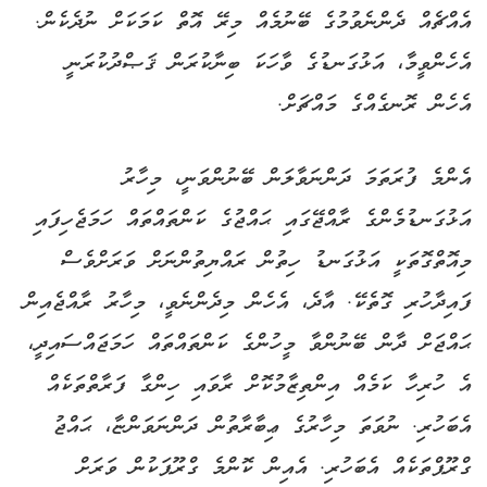
އެއްޗެއް ދެންނެވުމުގެ ބޭނުމެއް މިރޭ އޮތް ކަމަކަށް ނުދެކެން.
އެހެންވީމާ، އަޅުގަނޑުގެ ވާހަކަ ބިނާކުރަން ޤަޞްދުކުރަނީ
އެހެން ރޮނގެއްގެ މައްޗަށް.
އެންމެ ފުރަތަމަ ދަންނަވާލަން ބޭނުންވަނީ، މިހާރު
އަޅުގަނޑުމެންގެ ރާއްޖޭގައި ޙައްޖުގެ ކަންތައްތައް ހަމަޖެހިފައި
މިއޮތްގޮތަކީ އަޅުގަނޑު ހިތުން ރައްޔިތުންނަށް ވަރަށްވެސް
ފައިދާހުރި ގޮތެކޭ. އާދެ، އެހެން މިދެންނެވީ، މިހާރު ރާއްޖެއިން
ޙައްޖަށް ދާން ބޭނުންވާ މީހުންގެ ކަންތައްތައް ހަމަޖައްސައިދީ،
އެ ހުރިހާ ކަމެއް އިންތިޒާމުކޮށް ރާވައި ހިންގާ ފަރާތްތަކެއް
އެބަހުރި. ނުވަތަ މިހާރުގެ ޢިބާރާތުން ދަންނަވަންޏާ، ޙައްޖު
ގްރޫޕްތަކެއް އެބަހުރި. އެއިން ކޮންމެ ގްރޫޕަކުން ވަރަށް