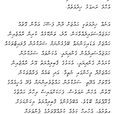
އެހާމެ ރަނގަޅު ޚިދުމަތެއް.
އަނެއް ޚިދުމަތަކީ ޙައްޖަށް ދާން ފަސޭހަ އަމާން ގޮތެއް
ހަމަޖައްސަވައިދެއްވާކަން. އާދެ، ތަންކޮޅެއް ކުރިން ރާއްޖެއިން
ޙައްޖަށް ވަޑައިގަންނަވާ ބޭފުޅުންނަށް ސަރުކާރުން ފްލައިޓްތަކެއް
ހަމަޖައްސައިދެމުން ގެންދިޔައީ. އެކަންތައް ސަރުކާރުން
ކުރަމުން ގެންދިޔައީ، އެކަމުގެ ޤާބިލިއްޔަތު އޭރު ރާއްޖެއިން
ޙައްޖަށްދާ މީހުންގައި ނެތީމާ. އަދި ބައެއް ފަރާތްތަކުން
އެގޮތަށް އެދޭތީ. ސަރުކާރުން ޙައްޖުވެރިންނަށް ވެދޭ އެހީއެއްގެ
ގޮތުން. އެހެން ނަމަވެސް، ފަހަކަށްއައިސް މިހާރު ޙައްޖުގެ
ގްރޫޕްތައް ބޮޑުވެ، އެބޭފުޅުންގެ ޤާބިލިއްޔަތު މިކަންކަމަށް
އިތުރުވެ، އެހުރިހާ ކަމެއް ކުރެއްވޭވަރުގެ ފެންވަރަށް