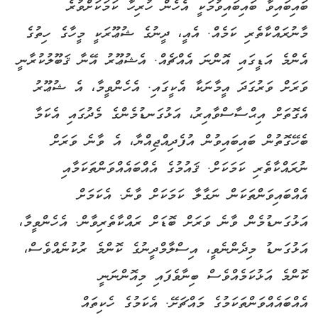
ބައިބައިވާ ބައިބައިވުމަކީ އެހެން ހުރިހާ ކަމަކަށްވުރެ
މާނުރައްކާތެރި ކަމެއް. އެއީ، ދީނުގެ ޝުޢޫރަކީ މީހާގެ ހިތުގެ
އެންމެ އަޑީގައި އޮންނަ އެއްޗެއް. އެޝުޢޫރު އޭނާ ޤަބޫލުކުރާނީ
ވަރަށް ވަރުގަދަ އީމާނަކާ އެކީގައި. އެހެންވީމާ، އެ ޝުޢޫރު
އެގޮތަށް އިޙްސާސްވާއިރު، އަޅުގަނޑުމެންގެ މެދުގައި އެކަމާ
ބެހޭގޮތުން ބައިބައިވުން އުފެދިއްޖިއްޔާ، އެ ވާނެ ވަރަށް
ނުރައްކާތެރި ކަމަކަށް. ޤައުމުގެ އެއްބައެއްވަންތަކަމާއި
އެއްބައިވަންތަކަން ނަގާލާ ކަމަކަށް ވާނެ. އެކަމަށް
އަޅުގަނޑުމެން ވާނެ ވަރަށް ބޮޑަށް ރައްކާތެރިވާން. އެހެންވީމާ،
އަޅުގަނޑު މިދެންނެވީ، އިސްލާމްދީނުގެ ކޮންމެ ރުކުނެއްވެސް،
ކޮންމެ އަޅުކަމެއްވެސް ބިނާވެފައި މިއޮންނަނީ
އެއްބައެއްވަންތަކަމުގެ މައްޗަށޭ. އެކަމުގެ ހެކިތައް