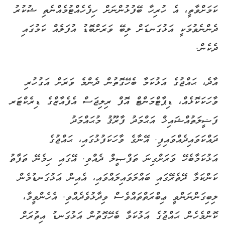
ކަމަށްވާތީ، އެ ހުރިހާ ބޭފުޅުންނަށް ހިފެހެއްޓުމެއްނެތި ޝުކުރު
ދެންނެވުމަކީ އަޅުގަނޑަށް ލިބޭ ވަރަށްބޮޑު އުފަލެއް ކަމުގައި
ދެކެން.
އާދެ، ޙައްޖުގެ އަޅުކަމާ ބެހޭގޮތުން ދެންމެ ވަރަށް އަގުހުރި
ވާހަކަކޮޅެއް، ޑިޕާޓްމަންޓް އޮފް ރިލިޖަސް އެފެއާޒްގެ ޑިރެކްޓަރ
ފަޟީލަތުއްޝައިޚް އަޙްމަދު ފާރޫޤު މުޙައްމަދު
ދައްކަވައިދެއްވައިފި. އޭނާގެ ވާހަކަފުޅުގައި، ޙައްޖުގެ
އަޅުކަމާބެހޭ ވަރަށްގިނަ ތަފްޞީލް ދެއްވި. އޭގައި ހިމެނޭ ތަފާތު
ކަންކަމާ ދޭތެރޭގައި ބައްލަވައިލައްވައި، އެއިން އަޅުގަނޑުމެން
ލިބިގަންނަންވީ ޢިބްރަތްތައްވެސް ވިދާޅުވެދެއްވި. އެހެންވީމާ،
ކޮންމެހެން ޙައްޖުގެ އަޅުކަމާ ބެހޭގޮތުން އަޅުގަނޑު އިތުރަށް