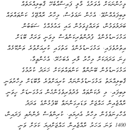
މީހުންނަކަށް އެވަރުގެ މާލީ ފައިސާއާބެހޭ ޤާބިލިއްޔަތެއް
ލިބިފައެއްނުވޭ. އެހެން ނަމަވެސް، މިހާރު ރާއްޖޭގެ ކަންތައްތައް
ބަދަލުވަމުން، ތަރައްޤީވަމުން އައި އައުމެއްގެ ސަބަބުން
އަޅުގަނޑުމެންގެ ފުދުންތެރިކަންވެސް މިވަނީ ވަރަށް ބޮޑަށް
އިތުރުވެފައި. އަޅުގަނޑުމެންގެ އަތުގައި ކުރިއަށްވުރެ ތަންކޮޅެއް
ގިނަ ޢަދަދަކަށް މިހާރު ލާރި އެބަހުރޭ. އެހެންވީމާ،
އަޅުގަނޑުމެން ބޭނުންވާ ކަންތައްތަކަށް ޚަރަދު ކުރުމުގެ
ޤާބިލިއްޔަތު އަޅުގަނޑުމެންނަށް ކުރިއަށްވުރެ މާބޮޑަށް މިހާރުވަނީ
ލިބިފައި. މި ދެކަންތައް މެދުވެރިވެގެންހެން އަޅުގަނޑަށް ހީވަނީ
ރާއްޖެއިން ޙައްޖަށް ވަޑައިގަންނަވާ ބޭފުޅުންގެ ޢަދަދު
އެހާގިނަވެގެން މިހާރު އެދިޔައީ. ކުރިންވެސް ދެންނެވި ފަދައިން،
1400 ވަނަ އަހަރު ރާއްޖެއިން ޙައްޖަށްދިޔަ ކަމަށް ވަނީ