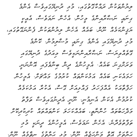
ލިޔުންތަކުން ދައްކާގޮތުގައި، މުޅި ދުނިޔޭގައިވެސް އެންމެ
ގިނައީ ނަޞާރާއިންގެ މީހުން. އެހެން ނަމަވެސް، އެއީކީ
ޔަޤީންކަމެއް ނޫން. ބައެއް އެހެން ލިޔުންތަކުން ފެންނަގޮތުގައި،
މުޅި ދުނިޔޭގައި އެންމެ ގިނައީ މުސްލިމުން. ކޮންމެ
ގޮތެއްވިޔަސް، ނަޞާރާއިންނަކީވެސް މިއަދުގެ ދުނިޔޭގައި
ވަރަށްގިނަ ބައެއް. އެމީހުންގެ ދީން ބިނާވެފައި އޮންނަނީ
ހަމައެކަނި ބައެއް އަޅުކަންތައް ކުރުމުގެ މައްޗަށް. އެމީހުން
ހަފްތާއަކު އެއްފަހަރު ފައްޅިއަށް ގޮސް، އެކުރާ އަޅުކަމެއް
ކުރުމުން އެކަން އެނިމުނީ. ނޫނީ އެދީނުގައިވެސް ތަފާތު
މަޛްހަބުތައް ހުންނާތީ، ބައެއްކަހަލަ ކަންތައްތައް ކުދިކުދިކޮށް
ތަފާތުވެދާނެ. އެހެން ނަމަވެސް، އެމީހުންގެ ދީނަކީ މުޅި
ޙަޔާތަށް އޮތް މަންހަޖެއް ނޫން. މުޅި ޙަޔާތުގެ ނިޡާމެއް ނޫން.