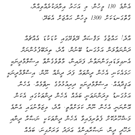
އެންމެ 130 މީހުން. މި އަހަރު އިރާދަކުރެއްވިއްޔާ،
ގާތްގަނޑަކަށް 1300 މީހުން ޙައްޖަށް އެބަދޭ.
އާދެ! ޙައްޖުގެ މަޤްޞަދާ ދޭތެރޭގައި ކުޑަކުޑަ އެއްޗެއް
ދަންނަވާލަން އަޅުގަނޑު ބޭނުން. އާދެ، ތިޔަބޭފުޅުންނަށް
އެނގިވަޑައިގަންނަވާނެ ފަދައިން، މާތްވެގެންވާ އިސްލާމްދީނަކީ
ހަމައެކަނި އެހެން ދީންތައް ފަދަ ދީނެއް ނޫން. އިސްލާމްދީނަކީ
ޢަޤީދާއެއް. އިސްލާމްދީނަކީ ދިރިއުޅުމުގެ ނިޡާމެއް. އެހެން
އަޅުގަނޑު މިދަންނަވަނީ ބައެއް އެހެން ދީންތަކުގައި އެކަން
އޮންނަނީ އެހެން ނޫން ކަމަށްވާތީ. އާދެ، މިޒަމާނުގައި އެންމެ
މަޝްހޫރުކޮށް ފެތުރިފައިވާ އެހެން ދީންތަކަކީ ނަޞާރާ ދީނާއި
ޔަހޫދީ ދީން. ނަޞާރާއިންގެ ޢަދަދު ވަރަށްގިނަ. ބައެއް