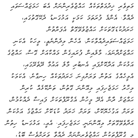
މަތިވެރި ޚިދުމަތްތަކެއް ޙައްޖުވެރިންނަށް އެބަ ހަމަޖައްސަވައި
ދެއްވާ. އެންމެ ފުރަތަމަ ކަމަކީ އަޅުގަނޑު ދެކޭގޮތުގައި،
ޚަރަދުކުޑަގޮތަކަށް ޙައްޖުވެވޭގޮތް އެފަރާތުން
ހަމަޖައްސަވައިދެއްވާކަން. އެހެން މިދެންނެވީ، މީހަކު އެކަނި
ޙައްޖަށްދާނަމަ، މާލެއިން ފުރައިގެން މައްކާއަށް ގޮސް، ޙައްޖުގެ
އަޅުކަން އަދާކޮށްފައި އެނބުރި މާލެ އައުމާ ދޭތެރޭގައި،
އެމީހެއްގެ އަތުން ވަރަށްގިނަ ޚަރަދުތަކެއް ހިނގާނެ. އެކަމަކު
މިހާރު ހަމަޖެހިފައި މިއޮންނަ ގޮތުން، ތަންކޮޅެއް ކުރިން
ޙައްޖަށް ދާން އެދޭ މީހުން އެގްރޫޕްތަކަށް ފައިސާ ދެއްކުމުން،
ވަރަށް އަގުހެޔޮކޮށް، ވަރަށް ޚަރަދު ކުޑަކޮށް ޙައްޖުގެ އަޅުކަން
އަދާވެވޭގޮތަށް މިއޮންނަނީ ހަމަޖެހިފައި. އެއީ، އަޅުގަނޑު ހިތުން
މި ގްރޫޕްތަކުން ޙައްޖުވެރިންނަށް ދެއްވާ ވަރަށްވެސް ބޮޑު،