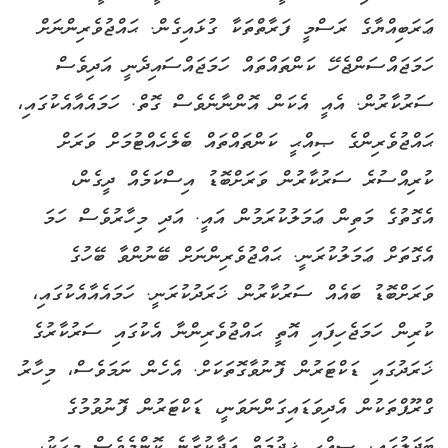
ޢަރަބިއްޔާގެ ރަސްމީ ފަރާތްތަކާ ގުޅައިގެން. ޙައްޖުވެރިންނަށް
ހަމަޖައްސަންޖެހޭ ކަންތައްތައް ހަމަޖައްސައިދެނީ އަދިވެސް
ސަރުކާރުން. އެއީ އެކަން އޮންނާނެވެސް ގޮތް. ހަމައެއާއެކުގައި،
ޙައްޖުވެރިންގެ ޞިއްޙީ ކަންތައްތައް ބެލެހެއްޓުމަށް ވަރަށް
ކުރިއްސުރެ ސަރުކާރުން ވަރަށްބޮޑު އިސްކަމެއް ދީގެން،
އެގޮތުގެ މަތިން ޢަމަލުކުރަމުން އައީ. އަދި މިހާރުވެސް ހަމަ
އެގޮތަށް ޢަމަލުކުރަނީ. ޙައްޖުވެރިންނަށް ބޭނުންވާ ބޭހުގެ
ވަރަށްބޮޑު ބައެއް ސަރުކާރުން ޚަރަދުކުރަނީ. ހަމައެއާއެކުގައި،
ކުރިން ހަމަޖެހިފައި އޮތީ ޙައްޖުވެރިންނާ އެކުގައި ސަރުކާރުގެ
ޚަރަދުގައި ޑަކްޓަރުން ފޮނުވާގޮތަކަށް. އެހެން ނަމަވެސް، މިހާރު
ގްރޫޕްތަކުން އެދިވަޑައިގަންނަވަނީ، ޑަކްޓަރުން ފޮނުވުމުގެ
ބަދަލުގައި، ޞިއްޙީ ޚިދުމަތް އަދާކުރާނެ ކޮންމެވެސް މީހަކު،