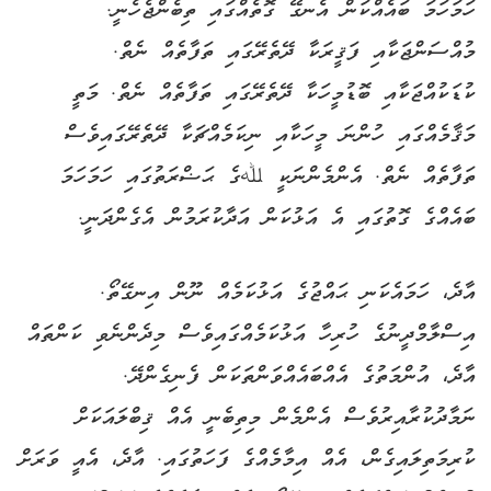
ހަމަހަމަ ބައެއްކަން އެނގޭ ގޮތެއްގައި ތިބެންޖެހެނީ.
މުއްސަންޖަކާއި ފަޤީރަކާ ދޭތެރޭގައި ތަފާތެއް ނެތް.
ކުޑަކުއްޖަކާއި ބޮޑުމީހަކާ ދޭތެރޭގައި ތަފާތެއް ނެތް. މަތީ
މަޤާމެއްގައި ހުންނަ މީހަކާއި ނިކަމެއްޗަކާ ދޭތެރޭގައިވެސް
ތަފާތެއް ނެތް. އެންމެންނަކީ ﷲގެ ޙަޟްރަތުގައި ހަމަހަމަ
ބައެއްގެ ގޮތުގައި އެ އަޅުކަން އަދާކުރަމުން އެގެންދަނީ.
އާދެ، ހަމައެކަނި ޙައްޖުގެ އަޅުކަމެއް ނޫން އިނގޭތޯ.
އިސްލާމްދީނުގެ ހުރިހާ އަޅުކަމެއްގައިވެސް މިދެންނެވި ކަންތައް
އާދެ، އުންމަތުގެ އެއްބައެއްވަންތަކަން ފެނިގެންދޭ.
ނަމާދުކުރާއިރުވެސް އެންމެން މިތިބެނީ އެއް ޤިބްލައަކަށް
ކުރިމަތިލައިގެން، އެއް އިމާމެއްގެ ފަހަތުގައި. އާދެ، އެއީ ވަރަށް