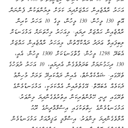
އަހަރު ރާއްޖެއިން ޙައްޖަށްދިޔަ ކަމަށް ލިޔުންތަކުން ފެންނަން
އޮތީ 130 މީހުން. 130 މީހުން، މީގެ 10 އަހަރު ކުރިން
ރާއްޖެއިން ޙައްޖަށް ދިޔައީ. މިއަހަރު މިހާތަނަށް އަޅުގަނޑަށް
ލިބިފައިވާ ޢަދަދު ދައްކާގޮތުން، މިއަހަރު ރާއްޖެއިން ޙައްޖަށް
އެބަދޭ 1298 މީހުން. ގާތްގަނޑަކަށް 1300 މީހުން. އެއީ،
130 ދިހަގުނަޔަށް ބަދަލުވެގެން އެދިޔައީ، 10 އަހަރު ދުވަހުގެ
ތެރޭގައި. ޝައްކެއްނެތް، އެއިން ދައްކައިދޭ ވަރަށް މުހިންމު
ދެކަމެއް އެބައޮތް. އޭގެތެރެއިން އެއްކަމަކީ، އަޅުގަނޑުމެންގެ
ތެރޭގައި ދީނީ ހޭލުންތެރިކަން އިތުރުވެގެންދިޔަ މިންވަރު.
އަޅުގަނޑުމެންގެ ހިތްތަކުގައި އިސްލާމްދީނުގެ ރޫޙު
އާލާވެގެންދިޔަ މިންވަރު. އިސްލާމީ ޢަޤީދާއަށް އަޅުގަނޑުމެން