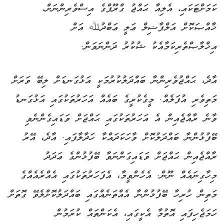
ކަމަށްޓަކައި، އެލިއާ ޙައްޖު ގްރޫޕްގެ އިސްވެރިންނަށް،
ޚާއްޞަކޮށް އަލްފާޟިލް ޢަލީ ޢަބްދުﷲ އަށް
އިޚްލާޞްތެރިކަމާއެކު ޝުކުރު ދަންނަވަން.
އާދެ، ޙައްޖުވެރިންނާ ބައްދަލުކުރުމަކީ އަޅުގަނޑަށް ލިބޭ ވަރަށް
މަތިވެރި އުފަލެއް. މީގެކުރީގެ ބައެއް އަހަރުތަކުގައި އަޅުގަނޑު
ވާނެ ރާއްޖެއިން އެ އަހަރުތަކުގައި ޙައްޖަށް ވަޑައިގެންނެވި
ބޭފުޅުންނާ ބައްދަލުކޮށް ވާހަކަދައްކާ ހަދާލާފައި. އާދެ، އޭރު
ރާއްޖެއިން ޙައްޖަށް ވަޑައިގަންނަވާ ބޭފުޅުންގެ ޢަދަދު
މިހާގިނައެއް ނޫން. އެހެންވީމާ، އެފަހަރުތަކުގައި އެއްރެއެއްގެ
މަތިން ހުރިހާ ބޭފުޅުންނާ އެއްތަނެއްގައި ބައްދަލުކޮށްލެވޭ ގޮތަށް
ހަމަޖެހިފައި އޮތުމާ އެކީގައި، އެކަންތައް ކުރަމުން