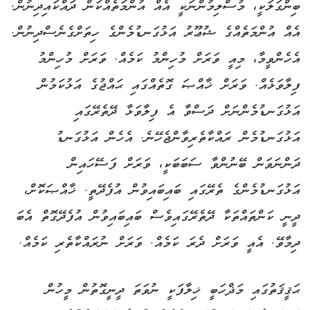
ބިންގަލަކީ، މުސްލިމުންނަކީ އެއް އުންމަތެއްކަން ދައްކައިދިނުން.
އެއް އުންމަތެއްގެ ޝުޢޫރު އަޅުގަނޑުމެންގެ ހިތަށްގެނެސްދިނުން.
އެހެންވީމާ، މިއީ ވަރަށް މުހިންމު ކަމެއް. ވަރަށް މުހިންމު
ފިލާވަޅެއް. ވަރަށް ޚާއްޞަ ގޮތެއްގައި ޙައްޖުގެ އަޅުކަމުން
އަޅުގަނޑުމެންނަށް ދަސްވާ އެ ފިލާވަޅާ ދޭތެރޭގައި
އަޅުގަނޑުމެން ރައްކާތެރިވާންޖެހޭނެ. އެހެން އަޅުގަނޑު
ދަންނަވަން ބޭނުންވާ ސަބަބަކީ، ވަރަށް ފަސޭހައިން
އަޅުގަނޑުމެންގެ ތެރޭގައި ބައިބައިވުން އުފެދޭތީ. ޚާއްޞަކޮށް،
ދީނީ ކަންތައްތަކާ ދޭތެރޭގައިވެސް ބައިބައިވުން އުފެދޭގޮތް އެބަ
ދިމާވޭ. އެއީ ވަރަށް ދެރަ ކަމެއް. ވަރަށް ނުރައްކާތެރި ކަމެއް.
ޙަޤީޤަތުގައި މަޛްހަބީ ޚިލާފަކީ ނުވަތަ ދީނީގޮތުން މީހުން