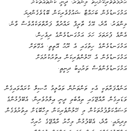
ޙުރްމަތްތެރިކޮށްހިތާ މިންވަރު. ދީނީ ކަންތައްތަކަށް
އަޅުގަނޑުމެން ބަހައްޓާ ޝައުޤުވެރިކަން ބޮޑުވެގެންދިޔަ
މިންވަރު. އާދެ، އޭގެ ތާރީފް ރައްދުވާ ފަރާތްތަކެއްވެސް ވާނެ.
އެންމެ ފުރަތަމަ ހަމަ އަޅުގަނޑުމެންގެ ދިވެހިން.
އަޅުގަނޑުމެންގެ ހިތުގައި އެ ރޫޙު އޮތީތީ. އެގޮތަށް
އަޅުގަނޑުމެން އެ ހޭލުންތެރިކަން އިތުރުކުރުމަށް
އަޅުގަނޑުމެންވެސް ތަރުޙީބު ދިނީތީ.
އަނެއްފަރާތަކީ އެކި ތަންތަނުން ތަޢުލީމު ޙާޞިލް ކުރައްވައިގެން
ވަޑައިގެން ރާއްޖޭގައި ތިއްބެވި ދީނީ ޢިލްމުވެރިން. އެބޭފުޅުންގެ
މަސައްކަތްޕުޅުތަކުން މި ހޭލުންތެރިކަން މިހާބޮޑަށް އިތުރުވެގެން
މިދިޔައީ. އާދެ، އެބޭފުޅުން މިހާރު ރާއްޖޭގެ ހުރިހާ