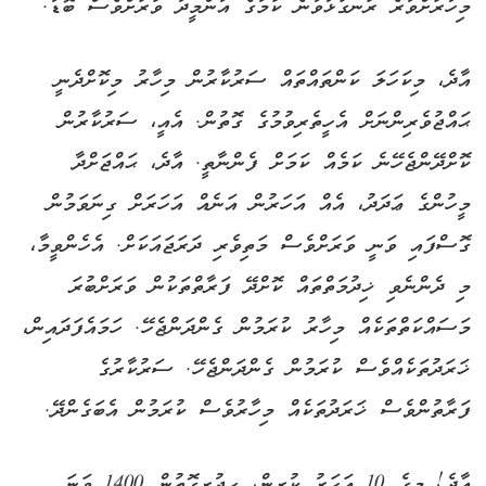
މިހާރަށްވުރެ ރަނގަޅުވާނެ ކަމުގެ އުންމީދު ވަރަށްވެސް ބޮޑު.
އާދެ، މިކަހަލަ ކަންތައްތައް ސަރުކާރުން މިހާރު މިކޮށްދެނީ
ޙައްޖުވެރިންނަށް އެހީތެރިވުމުގެ ގޮތުން. އެއީ، ސަރުކާރުން
ކޮށްދޭންޖެހޭނެ ކަމެއް ކަމަށް ފެންނާތީ. އާދެ، ޙައްޖަށްދާ
މީހުންގެ ޢަދަދު، އެއް އަހަރުން އަނެއް އަހަރަށް ގިނަވަމުން
ގޮސްފައި ވަނީ ވަރަށްވެސް މަތިވެރި ދަރަޖައަކަށް. އެހެންވީމާ،
މި ދެންނެވި ޚިދުމަތްތައް ކޮށްދޭ ފަރާތްތަކުން ވަރަށްބުރަ
މަސައްކަތްތަކެއް މިހާރު ކުރަމުން ގެންދަންޖެހޭ. ހަމައެފަދައިން،
ޚަރަދުތަކެއްވެސް ކުރަމުން ގެންދަންޖެހޭ. ސަރުކާރުގެ
ފަރާތުންވެސް ޚަރަދުތަކެއް މިހާރުވެސް ކުރަމުން އެބަގެންދޭ.
އާދެ! މީގެ 10 އަހަރު ކުރިން، ހިޖުރީގޮތުން 1400 ވަނަ