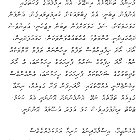
މުހިންމު ތަންކޮޅެއް އިނގޭތޯ. އެއް އިމާމެއްގެ ފަހަތުގައި
އެންމެން ތިބެނީ. އެއް ޤިބްލައަކަށް ކުރިމަތިލައިގެން. އެންމެން
ހަމަހަމަކޮށް، ސަފު ހަމަކޮށްގެން ތިބެން މިޖެހެނީ. އެއިންވެސް
ދައްކައިދެނީ އުންމަތުގެ އެއްބައެއްވަންތަކަން. ހަމައެފަދައިން،
ރޯދަ. ރޯދަ ހިފާއިރުވެސް ތަފާތު މީހުންނަށް ތަފާތު ގޮތްތަކެއް
ނެތް. ރޯދަ ހިފުމުގެ ޝަރުޠު ފުރިހަމަވާ މީހަކުނަމަ، އެ ރޯދަ
ވާޖިބުވުމުގެ ޝަރުޠުތައް ފުރިހަމަވާ މީހަކުނަމަ، އެންމެންވެސް
ތިބެންޖެހޭނީ އެއްގޮތުގައި. ރޯދަހިފަން ފަށާ ގަޑިއެއް، ނިންމާ
ގަޑިއެއް ތަފާތެއް ނުވޭ. އެންމެންނަށް އޮންނަނީ އެއް ޙުކުމް.
ޒަކާތް ދިނުމުގައިވެސް ހަމަ އެފަދަ އުޞޫލެއް އޮންނަނީ.
އެހެންވީމާ، އިސްލާމްދީނުގެ ހުރިހާ އަޅުކަމެއްގެވެސް