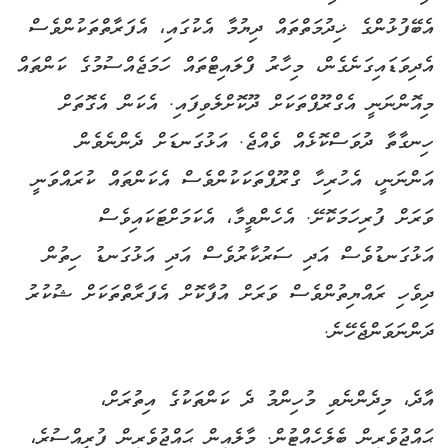
އެބޭފުޅުންގެ ޚިދުމަތްތައް ދިޔުމާ އެކުގައި، އެފަރާތްތަކުންވެސް
އެދިވަޑައިގަނެގެން، މިހާރު ފްލައިޓްތައް ހަމަޖެއްސުމުގެ ކަންތައް
މިއޮންނަނީ އެގްރޫޕްތަކަށް ދޫކޮށްލެވިފައި. އެކަން އެގޮތަށް
ހިނގާތާ ދުވަސްކޮޅެއް ވެއްޖެ. އަޅުގަނޑަށް ދެންނެވެން
އަންނަނީ، އެހުރިހާ ގްރޫޕްތަކަކުންވެސް އެކަންތައް ކުރައްވަނީ
ވަރަށް ފުރިހަމަކޮށޭ. އެހެންވީމާ، އެކަމަށްޓަކައިވެސް
އަޅުގަނޑުވެސް އަދި ސަރުކާރުވެސް އަދި އަޅުގަނޑު ހިތުން
ދިވެހި ރައްޔިތުންވެސް ވަރަށް އުފާކޮށް އެފަރާތްތަކަށް ޝުކުރު
ދަންނަވަންޖެހޭނެ.
އާދެ، މިދެންނެވި މުހިންމު ދެ ކަންތަކުގެ އިތުރަށް،
ޙައްޖުވެރިން ބެލެހެއްޓުން. މާލެއިން ޙައްޖުވެރިން ފުރީއްސުރެ،