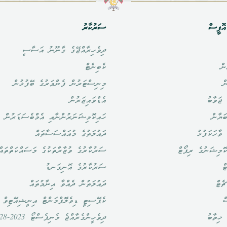
ޮފީސް
ސަރުކާރު
ދިވެހިރާއްޖޭގެ ގާނޫނު އަސާސީ
ން
ކެބިނެޓް
ް
މިނިސްޓަރުން ފެންވަރުގެ ބޭފުޅުން
ޖަވާބު
އެޑްވައިޒަރުން
ަޔާން
ހައިކޮމިޝަނަރުންނާއި އެމްބެސަޑަރުން
ވާހަކަފުޅު
ދައުލަތުގެ މުއައްސަސާތައް
ޮމިޝަނުގެ ރިޕޯޓް
ސަރުކާރުގެ ވުޒާރާތަކުގެ މަސައްކަތްތައް
ް
ސަރުކާރުގެ އޮނިގަނޑު
ެޓް
ދައުލަތުން ދެއްވާ އިނާމުތައް
ް
ކެޕޭސިޓީ ޑިވެލޮޕްމަންޓް އިނީޝިއޭޓިވް
ޚިތާބު
ދިވެހީންގެރާއްޖެ މެނިފެސްޓޯ 2023-2028