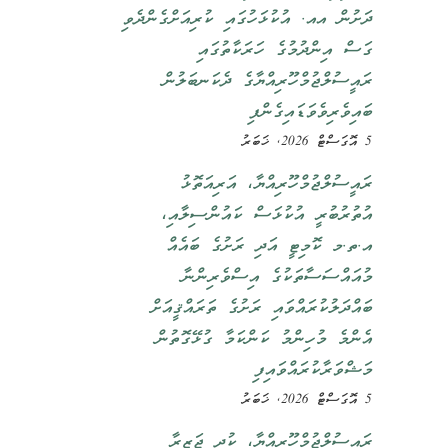
ދަށުން އއ. އުކުޅަހުގައި ކުރިއަށްގެންދެވި
ގަސް އިންދުމުގެ ހަރަކާތުގައި
ރައީސުލްޖުމްހޫރިއްޔާގެ ދެކަނބަލުން
ބައިވެރިވެވަޑައިގެންފި
5 އޮގަސްޓް 2026, ޚަބަރު
ރައީސުލްޖުމްހޫރިއްޔާ، އަރިއަތޮޅު
އުތުރުބުރީ އުކުޅަސް ކައުންސިލާއި،
އ.ތ.މ ކޮމިޓީ އަދި ރަށުގެ ބައެއް
މުއައްސަސާތަކުގެ އިސްވެރިންނާ
ބައްދަލުކުރައްވައި ރަށުގެ ތަރައްޤީއަށް
އެންމެ މުހިންމު ކަންކަމާ ގުޅޭގޮތުން
މަޝްވަރާކުރައްވައިފި
5 އޮގަސްޓް 2026, ޚަބަރު
ރައީސުލްޖުމްހޫރިއްޔާ، ކުދި ޖަޒީރާ