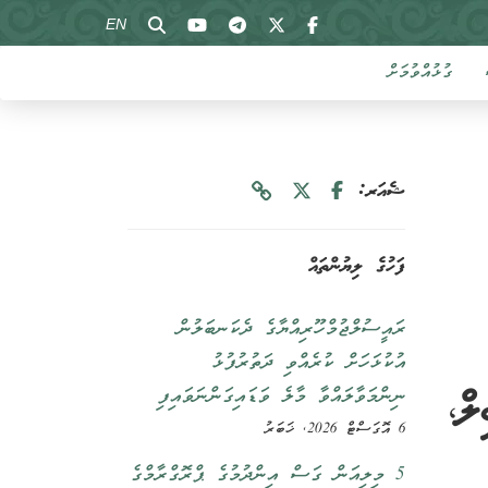
EN
ގުޅުއްވުމަށް
ޝެއަރ:
ފަހުގެ ލިޔުންތައް
ރައީސުލްޖުމްހޫރިއްޔާގެ ދެކަނބަލުން
އުކުޅަހަށް ކުރެއްވި ދަތުރުފުޅު
ލް،
ނިންމަވާލައްވާ މާލެ ވަޑައިގަންނަވައިފި
6 އޮގަސްޓް 2026, ޚަބަރު
5 މިލިއަން ގަސް އިންދުމުގެ ޕްރޮގްރާމްގެ