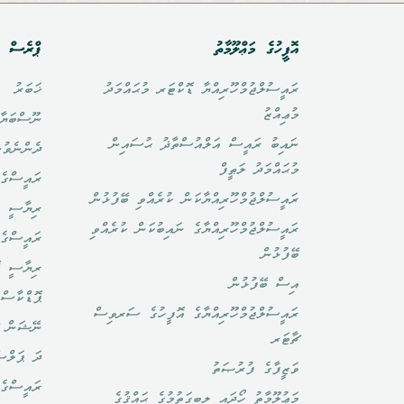
އޮފީހުގެ މަޢްލޫމާތު
ޕްރެސް އ
ރައީސުލްޖުމްހޫރިއްޔާ ޑޮކްޓަރ މުޙައްމަދު
ޚަބަރު
މުޢިއްޒު
ނޫސްބަޔާ
ނައިބު ރައީސް އަލްއުސްތާޛު ޙުސައިން
ދެންނެވުނ
މުޙައްމަދު ލަޠީފް
ރައީސްގެ 
ރައީސުލްޖުމްހޫރިއްޔާކަން ކުރެއްވި ބޭފުޅުން
ރިޔާސީ ބ
ރައީސުލްޖުމްހޫރިއްޔާގެ ނައިބުކަން ކުރެއްވި
ރައީސްގެ 
ބޭފުޅުން
ރިޔާސީ ކ
އިސް ބޭފުޅުން
ޕޮޑްކާސްޓ
ރައީސުލްޖުމްހޫރިއްޔާގެ އޮފީހުގެ ސަރވިސް
ނޭޝަން ޗ
ޗާޓަރ
ދަ ޕަލްސ
ވަޒީފާގެ ފުރުޞަތު
ރައީސްގެ 
މަޢުލޫމާތު ހޯދައި ލިބިގަތުމުގެ ޙައްޤުގެ