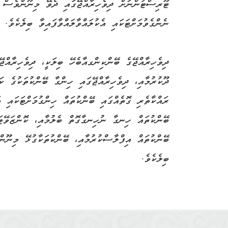
ޓޫރިސްޓުންނަށް ދިވެހިރާއްޖޭގައި ދެވޭ މިނޫންވެސް 
ނެންގެވުމަށްޓަކައި އެކުލައްވާލައްވާފައިވާ ބިލެކެވެ.
ދިވެހިރާއްޖޭގެ ބޭންކިންގއާބެހޭ ބިލަކީ، ދިވެހިރާއް
ދޫކުރުމާއި، ދިވެހިރާއްޖޭގައި ހިންގާ ބޭންކުތަކުގެ ކ
ރައްކާތެރި ގޮތެއްގައި ބޭންކުތައް ހިންގުމަށްޓަކައި 
ބޭންކުތައް ހިނގާ ނުހިނގާގޮތް ބެލުމާއި، ކޮންޒަވޭޓ
ބޭންކުތައް އިފްލާސްކުރުމާއި، ބޭންކުތަކާގުޅޭ މިނޫނ
ބިލެކެވެ.