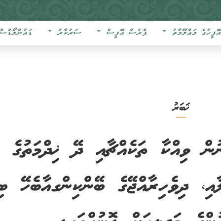
އޮފީހުގެ މަޢްލޫމާތު
ޕްރެސް އޮފީސް
ސަރުކާރު
ޑައުންލޯޑްސް
ޚަބަރު
ން ވިއްކާ ތަކެއްޗާއި ދޭ ޚިދްމަތުގެ
ި، ދިވެހިރާއްޖޭގެ ބޭންކިންގއާބެހޭ ބި