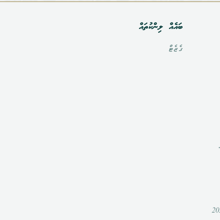
ބައެއް ލިންކުތައް
ގެޒެޓް