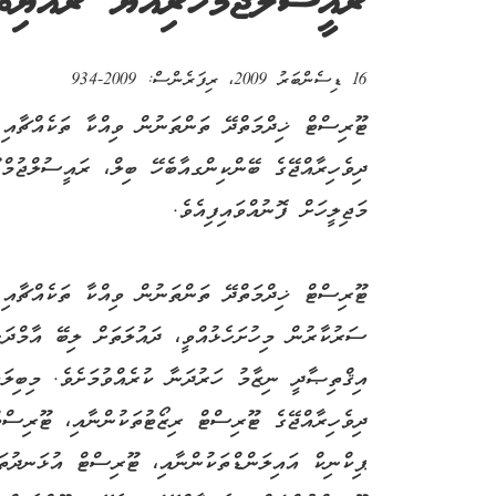
ރައީސުލްޖުމްހޫރިއްޔާ ރައްޔިތު
16 ޑިސެންބަރު 2009
، ރިފަރެންސް:
2009-934
ޓޫރިސްޓް ޚިދްމަތްދޭ ތަންތަނުން ވިއްކާ ތަކެއްޗާއި
ދިވެހިރާއްޖޭގެ ބޭންކިންގއާބެހޭ ބިލް، ރައީސުލްޖުމް
މަޖިލީހަށް ފޮނުއްވައިފިއެވެ.
ޓޫރިސްޓް ޚިދްމަތްދޭ ތަންތަނުން ވިއްކާ ތަކެއްޗާއި
ސަރުކާރުން މިހުށަހެޅުއްވީ، ދައުލަތަށް ލިބޭ އާމްދަނ
އިޤްތިޞާދީ ނިޒާމު ހަރުދަނާ ކުރެއްވުމަށެވެ. މިބިލަ
ދިވެހިރާއްޖޭގެ ޓޫރިސްޓް ރިޒޯޓުތަކުންނާއި، ޓޫރިސްޓ
ޕިކްނިކް އައިލަންޑްތަކުންނާއި، ޓޫރިސްޓް އުޅަނދުތަ