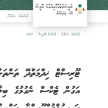
ފުރަތަމަ ޞަފްޙާ
ފުރަތަމަ ޞަފްޙާ
ޕްރެސް އޮފީސް
ޚަބަރު
ޓޫރިސްޓް ޚިދްމަތްދޭ ތަންތަނު
އަގުން ޓެކްސް ނެގުމުގެ ބިލާއ