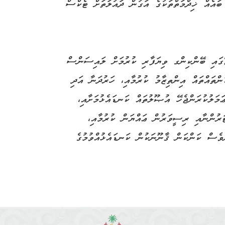
ބައެއް ޚިދްމަތްތަކުގެ އަގުން ދައުލަތަށް ޓެކްސް
ޖޭގައި ބޭންކިންގ ވިޔަފާރި ކުރުމަށް ލައިސަންސް
ަންތައްތައް އިންތިޒާމު ކުރުމާއި، ހަރުދަނާ އަދި
ޢަމަލުކުރަންޖެހޭ އުޞޫލުތައް ކަނޑައެޅުމަށާއި،
ަރުންނާއި ރިސީވަރުން ޢައްޔަން ކުރުމާއި،
ްވެސް ކަންކަން ޤާނޫނަކުން ކަނޑައެޅުއްވުމުގެ