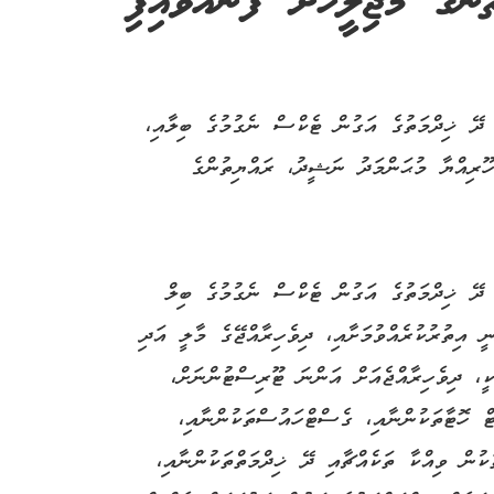
ންގެ މަޖިލީހަށް ފޮނުއްވައިފި
 ދޭ ޚިދްމަތުގެ އަގުން ޓެކްސް ނެގުމުގެ ބިލާއި،
ހޫރިއްޔާ މުޙަންމަދު ނަޝީދު، ރައްޔިތުންގެ
 ދޭ ޚިދްމަތުގެ އަގުން ޓެކްސް ނެގުމުގެ ބިލް
ީ އިތުރުކުރެއްވުމަށާއި، ދިވެހިރާއްޖޭގެ މާލީ އަދި
ކީ، ދިވެހިރާއްޖެއަށް އަންނަ ޓޫރިސްޓުންނަށް،
ް ހޮޓާތަކުންނާއި، ގެސްޓްހައުސްތަކުންނާއި،
ކުން ވިއްކާ ތަކެއްޗާއި ދޭ ޚިދްމަތްތަކުންނާއި،