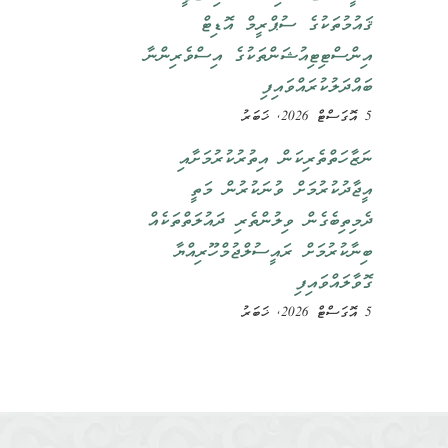
ޤައުމުތަކުގެ ސުޕްރީމް އޮޑިޓް
އިންސްޓިޓިއުޝަންތަކުގެ އިސްވެރިންނާ
ބައްދަލުކުރައްވައިފި
5 އޮގަސްޓް 2026, ޚަބަރު
ނަޒާހަތްތެރިކަން އިތުރުކުރުމަށާއި
އީޖާދުކުރުމަށް ވުނަކުރުން މަތީ
ދެމިތިބެގެން ވިލުންތެރި ދައުލަތްތަކެއް
ބިނާކުރުމަށް ރައީސުލްޖުމްހޫރިއްޔާ
ގޮވާލައްވައިފި
5 އޮގަސްޓް 2026, ޚަބަރު