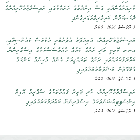
ކުރިއަށްގެންދެވި ގަސް އިންދުމުގެ ހަރަކާތުގައި ރައީސުލްޖުމްހޫރިއްޔާގެ
ދެކަނބަލުން ބައިވެރިވެވަޑައިގެންފި
5 އޮގަސްޓް 2026, ޚަބަރު
ރައީސުލްޖުމްހޫރިއްޔާ، އަރިއަތޮޅު އުތުރުބުރީ އުކުޅަސް ކައުންސިލާއި،
އ.ތ.މ ކޮމިޓީ އަދި ރަށުގެ ބައެއް މުއައްސަސާތަކުގެ އިސްވެރިންނާ
ބައްދަލުކުރައްވައި ރަށުގެ ތަރައްޤީއަށް އެންމެ މުހިންމު ކަންކަމާ
ގުޅޭގޮތުން މަޝްވަރާކުރައްވައިފި
5 އޮގަސްޓް 2026, ޚަބަރު
ރައީސުލްޖުމްހޫރިއްޔާ، ކުދި ޖަޒީރާ ޤައުމުތަކުގެ ސުޕްރީމް އޮޑިޓް
އިންސްޓިޓިއުޝަންތަކުގެ އިސްވެރިންނާ ބައްދަލުކުރައްވައިފި
5 އޮގަސްޓް 2026, ޚަބަރު