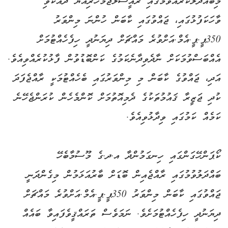
މިބައްދަލުކުރެއްވުމުގައި ރައީސުލްޖުމްހޫރިއްޔާ ދެއްކެވި
ވާހަކަފުޅުގައި، ޖައްވުގައި ކާބަން ހުންނަ މިންވަރު
350ޕީ.ޕީ.އެމް.އަށްވުރެ މައްޗަށް ދިޔަނުދީ ހިފެހެއްޓުމަށް
އެއްބަސްވުމަކަށް ނާދެވިދާނެކަމުގެ ކަންބޮޑުވުން ފާޅުކުރެއްވިއެވެ.
އަދި، ޖައްވުގެ ކާބަން މި މިންވަރުގައި ބެހެއްޓުމަކީ ރާއްޖެފަދަ
ކުދި ޖަޒީރާ ޤައުމުތަކުގެ ދެމިއޮތުމަށް ކޮންމެހެން ކުރަންޖެހޭނެ
ކަމެއް ކަމުގައި ވިދާޅުވިއެވެ.
ކޯޕަންހޭގަންގައި ހިނގަމުންދާ އ.ދ.ގެ މޫސުމާބެހޭ
ބައްދަލުވުމުގައި ރާއްޖެއިން ބޮޑަށް ބާރުއަޅަމުން މިގެންދަނީ
ޖައްވުގައި ކާބަން މިންވަރު 350ޕީ.ޕީ.އެމް.އަށްވުރެ މައްޗަށް
ދިޔަނުދީ ހިފެހެއްޓުމަށެވެ. ނަމަވެސް ތަރައްޤީވެފައިވާ ބައެއް