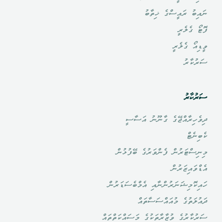
ނައިބު ރައީސްގެ ޚިތާބު
ފޮޓޯ ގެލެރީ
ވީޑިއޯ ގެލެރީ
ސަރުކާރު
ސަރުކާރު
ދިވެހިރާއްޖޭގެ ގާނޫނު އަސާސީ
ކެބިނެޓް
މިނިސްޓަރުން ފެންވަރުގެ ބޭފުޅުން
އެޑްވައިޒަރުން
ހައިކޮމިޝަނަރުންނާއި އެމްބެސަޑަރުން
ދައުލަތުގެ މުއައްސަސާތައް
ސަރުކާރުގެ ވުޒާރާތަކުގެ މަސައްކަތްތައް