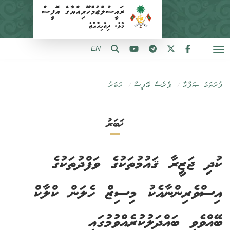
EN
ފުރަތަމަ ޞަފްޙާ
ޕްރެސް އޮފީސް
ޚަބަރު
ޚަބަރު
ކުދި ޖަޒީރާ ޤައުމުތަކުގެ ވަފްދުތަކުގެ
އިސްވެރިންނާއެކު މިސިޒް ހެލަން ކްލާކް
ބޭއްވެވި ބައްދަލުކުރެއްވުމުގައި