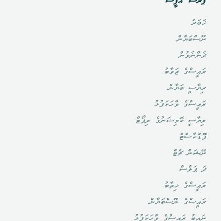
ޕްރެސް އޮފީސް
ޚަބަރު
ނޫސްބަޔާން
ދެންނެވުން
ރައީސްގެ ޖަވާބު
ރިޔާސީ ބަޔާން
ރައީސްގެ ވާހަކަފުޅު
ރިޔާސީ ކޮމިޝަނުގެ ރިޕޯޓް
ޕޮޑްކާސްޓް
ނޭޝަން ޗެޓް
ދަ ޕަލްސް
ރައީސްގެ ޚިތާބު
ރައީސްގެ ނޫސްބަޔާން
ނައިބު ރައީސްގެ ވާހަކަފުޅު