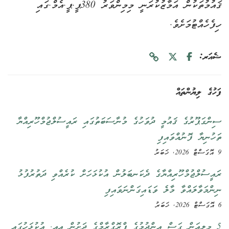
ޤައުމުތަކުން އަމާޒުކުރަނީ މިމިންވަރު 380ޕީ.ޕީ.އެމް.ގައި
ހިފެހެއްޓުމަށެވެ.
ޝެއަރ:
ފަހުގެ ލިޔުންތައް
ސިންގަޕޫރުގެ ޤައުމީ ދުވަހުގެ މުނާސަބަތުގައި ރައީސުލްޖުމްހޫރިއްޔާ
ތަހުނިޔާ ފޮނުއްވައިފި
9 އޮގަސްޓް 2026, ޚަބަރު
ރައީސުލްޖުމްހޫރިއްޔާގެ ދެކަނބަލުން އުކުޅަހަށް ކުރެއްވި ދަތުރުފުޅު
ނިންމަވާލައްވާ މާލެ ވަޑައިގަންނަވައިފި
6 އޮގަސްޓް 2026, ޚަބަރު
5 މިލިއަން ގަސް އިންދުމުގެ ޕްރޮގްރާމްގެ ދަށުން އއ. އުކުޅަހުގައި