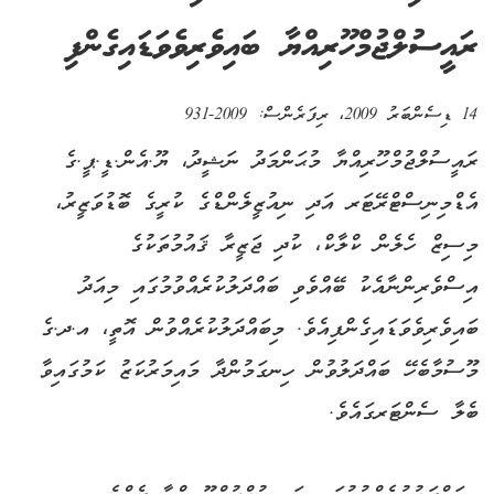
ރައީސުލްޖުމްހޫރިއްޔާ ބައިވެރިވެވަޑައިގެންފި
14 ޑިސެންބަރު 2009
، ރިފަރެންސް:
2009-931
ރައީސުލްޖުމްހޫރިއްޔާ މުޙަންމަދު ނަޝީދު، ޔޫ.އެން.ޑީ.ޕީ.ގެ
އެޑްމިނިސްޓްރޭޓަރ އަދި ނިއުޒީލެންޑްގެ ކުރީގެ ބޮޑުވަޒީރު،
މިސިޒް ހެލެން ކްލާކް، ކުދި ޖަޒީރާ ޤައުމުތަކުގެ
އިސްވެރިންނާއެކު ބޭއްވެވި ބައްދަލުކުރެއްވުމުގައި މިއަދު
ބައިވެރިވެވަޑައިގެންފިއެވެ. މިބައްދަލުކުރެއްވުން އޮތީ، އ.ދ.ގެ
މޫސުމާބެހޭ ބައްދަލުވުން ހިނގަމުންދާ މައިމަރުކަޒު ކަމުގައިވާ
ބެލާ ސެންޓަރގައެވެ.