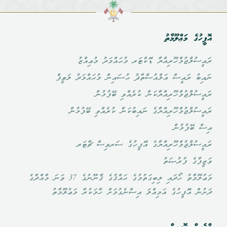
އޮފީހުގެ މަޢްލޫމާތު
ރައީސުލްޖުމްހޫރިއްޔާ ޑޮކްޓަރ މުޙައްމަދު މުޢިއްޒު
ނައިބު ރައީސް އަލްއުސްތާޛު ޙުސައިން މުޙައްމަދު ލަޠީފް
ރައީސުލްޖުމްހޫރިއްޔާކަން ކުރެއްވި ބޭފުޅުން
ރައީސުލްޖުމްހޫރިއްޔާގެ ނައިބުކަން ކުރެއްވި ބޭފުޅުން
އިސް ބޭފުޅުން
ރައީސުލްޖުމްހޫރިއްޔާގެ އޮފީހުގެ ސަރވިސް ޗާޓަރ
ވަޒީފާގެ ފުރުޞަތު
މަޢުލޫމާތު ހޯދައި ލިބިގަތުމުގެ ޙައްޤުގެ ޤާނޫނުގެ 37 ވަނަ މާއްދާގެ
ދަށުން އޮފީހުގެ އަމިއްލަ އިސްނެގުމަށް ހާމަކުރާ މަޢުލޫމާތު