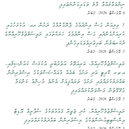
ނިންމަވާލައްވާ މާލެ ވަޑައިގަންނަވައިފި
6 އޮގަސްޓް 2026, ޚަބަރު
5 މިލިއަން ގަސް އިންދުމުގެ ޕްރޮގްރާމްގެ ދަށުން އއ. އުކުޅަހުގައި
ކުރިއަށްގެންދެވި ގަސް އިންދުމުގެ ހަރަކާތުގައި ރައީސުލްޖުމްހޫރިއްޔާގެ
ދެކަނބަލުން ބައިވެރިވެވަޑައިގެންފި
5 އޮގަސްޓް 2026, ޚަބަރު
ރައީސުލްޖުމްހޫރިއްޔާ، އަރިއަތޮޅު އުތުރުބުރީ އުކުޅަސް ކައުންސިލާއި،
އ.ތ.މ ކޮމިޓީ އަދި ރަށުގެ ބައެއް މުއައްސަސާތަކުގެ އިސްވެރިންނާ
ބައްދަލުކުރައްވައި ރަށުގެ ތަރައްޤީއަށް އެންމެ މުހިންމު ކަންކަމާ
ގުޅޭގޮތުން މަޝްވަރާކުރައްވައިފި
5 އޮގަސްޓް 2026, ޚަބަރު
ރައީސުލްޖުމްހޫރިއްޔާ، ކުދި ޖަޒީރާ ޤައުމުތަކުގެ ސުޕްރީމް އޮޑިޓް
އިންސްޓިޓިއުޝަންތަކުގެ އިސްވެރިންނާ ބައްދަލުކުރައްވައިފި