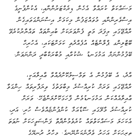
މަސައްކަތް ކުރައްވާ އެހެން ޑިރެކްޓަރުންނާއި، އެކުންފުނީގެ
އިސްވެރިންނާއި މުވައްޒަފުން މިކަމަށް އިސްނަންގަވައިގެން
ރާއްޖޭގައި މިފަދަ މަތީ ފެންވަރަކަށް ބުއިންތައް ތައްޔާރުކުރެވޭ
ބޮޓްލިންގ ޕްލާންޓެއް އުފެއްދެވި ކަމަށްޓަކައި، އެހުރިހާ
ބޭފުޅުންނަށް އަޅުގަނޑު ޝުކުރާއި މުބާރަކްބާދީ ދަންނަވަން.
އާދެ، އެ ބޭފުޅުން އެ ތަމްސީލުކޮށްދެއްވާ ޢާއިލާއަކީ،
ރާއްޖޭގައި ވަރަށް ކުރިއްސުރެ މިބާވަތުގެ ވިޔަފާރިތައް ހިންގަވާ
ޢާއިލާއެއްކަން އަޅުގަނޑުމެން ފާހަގަކޮށްލަންޖެހޭ. ވަރަށް
ކުރިއްސުރެ މާލޭގައި ސޮޑާއަޅާ ކުންފުންޏެއްވެސް ހުރި. އަދި،
އެކަހަލަ މަސައްކަތްތައް ކުރެވެމުންދާތާ ފަންސަވީހަކަށް ނުވަތަ
ތިރީހަކަށް އަހަރު ވެދާނެކަންނޭނގެ. މިހާރު ދުނިޔޭގެ