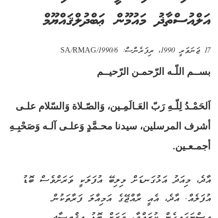
އަލްއުސްތާޛު މައުމޫން ޢަބްދުލްޤައްޔޫމް
17 ޖަނަވަރީ 1990
، ރިފަރެންސް:
SA/RMAG/1990/6
بســم اللّـه الرّحمـن الرّحيــم
اَلحَمْـدُ لِلّـهِ رَبّ العَـالَمِـين، وَالصّـلاة وَالسّلام علـى
أشرف المرسلين، سيدنا محـمَّدٍ وَعلـى آلـه وَصَحْبِـهِ
أجمـعـين.
އާދެ، މިއަދު އަޅުގަނޑަށް މިލިބޭ އުފަލަކީ ވަރަށްވެސް ބޮޑު
އުފަލެއް. އާދެ، އެއީ ރާއްޖޭގެ އަމިއްލަ ފަރާތަކުން
އިސްނަގައިގެން ކުރައްވާ، ވަރަށް ބޮޑު އިޤްތިޞާދީ