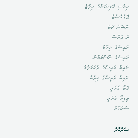
ރިޔާސީ ކޮމިޝަނުގެ ރިޕޯޓް
ޕޮޑްކާސްޓް
ނޭޝަން ޗެޓް
ދަ ޕަލްސް
ރައީސްގެ ޚިތާބު
ރައީސްގެ ނޫސްބަޔާން
ނައިބު ރައީސްގެ ވާހަކަފުޅު
ނައިބު ރައީސްގެ ޚިތާބު
ފޮޓޯ ގެލެރީ
ވީޑިއޯ ގެލެރީ
ސަރުކާރު
ސަރުކާރު