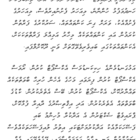
ހަނދުމަފުޅު ހުންނާނެ، މިއަހަރު ފެށުނުއިރުވެސް، މިއަހަރުގެ
ފެށުމާއެކު، ވަރަށް ގިނަ ކަންތައްތައް، ސަރުކާރުގެ ފަރާތުން
ކުރަމުން އައި ކަންތައްތަކެއް މިހާރު އަމިއްލަ ފަރާތްތަކަކަށް،
އެކަންތައްތަކުގައި ބައިވެރިވެވޭގޮތަށް ވަނީ ދޫކޮށްލާފައި.
އަޅުގަނޑުމެންގެ ހިކިކަނޑުމަސް އެކްސްޕޯޓް ކުރުން. ރޯމަސް
އެކްސްޕޯޓް ކުރުން ފިޔަވައި މަހުގެ އެހެން ހުރިހާ ބާވަތްތަކެއް
ތައްޔާރުކޮށް، އެކްސްޕޯޓް ކުރުން. ބޭސް އެތެރެކުރުން. ކާޑުގެ
ބާވަތްތައް އެތެރެކުރުން. އަދި އިޤްތިޞާދުގެ ދާއިރާ ފުޅާކޮށް،
ޕްރައިވެޓް ސެކްޓަރުން އެ އަދާކުރާ މުހިންމު ބައި
ފަސޭހަކަމާއެކު އަދާކުރުމަށްޓަކައި އިތުރު ލުއިފަސޭހަތަކެއްވެސް
ސަރުކާރުން ވަނީ މިހާރު ހަމަޖައްސާފައި. އޭގެތެރޭގައި އެއް