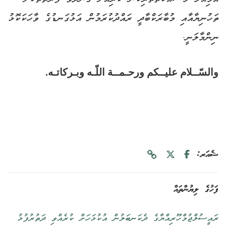
ތަހުނިޔާއާއި މުބާރަކްބާދީ ރައްދުކުރަމުން އަޅުގަނޑުގެ ވާހަކަކޮޅު
ނިންމާލަނީ.
والسّــلام عليــكم ورحـمــة اللّـه وبـركاتـه.
ޝެއަރ:
ފަހުގެ ލިޔުންތައް
ރައީސުލްޖުމްހޫރިއްޔާގެ ދެކަނބަލުން އުކުޅަހަށް ކުރެއްވި ދަތުރުފުޅު