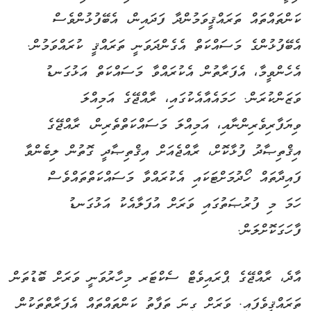
ކަންތައްތައް ތަރައްޤީވަމުންދާ ފަދައިން، އެބޭފުޅުންވެސް
އެބޭފުޅުންގެ މަސައްކަތް އެގެންދަވަނީ ތަރައްޤީ ކުރައްވަމުން.
އެހެންވީމާ، އެފަރާތުން އެކުރައްވާ މަސައްކަތް އަޅުގަނޑު
ވަޒަންކުރަން. ހަމައެއާއެކުގައި، ރާއްޖޭގެ އަމިއްލަ
ވިޔަފާރިވެރިންނާއި، އަމިއްލަ މަސައްކަތްތެރިން، ރާއްޖޭގެ
އިޤްތިޞާދު ފުޅާކޮށް، ރާއްޖެއަށް އިޤްތިޞާދީ ގޮތުން ލިބެންވާ
ފައިދާތައް ހޯދުމަށްޓަކައި އެކުރައްވާ މަސައްކަތްތައްވެސް
ހަމަ މި ފުރުޞަތުގައި ވަރަށް އުފަލާއެކު އަޅުގަނޑު
ފާހަގަކޮށްލަން.
އާދެ، ރާއްޖޭގެ ޕްރައިވެޓް ސެކްޓަރ މިހާރުވަނީ ވަރަށް ބޮޑުތަން
ތަރައްޤީވެފައި. ވަރަށް ގިނަ ތަފާތު ކަންތައްތައް އެފަރާތްތަކުން