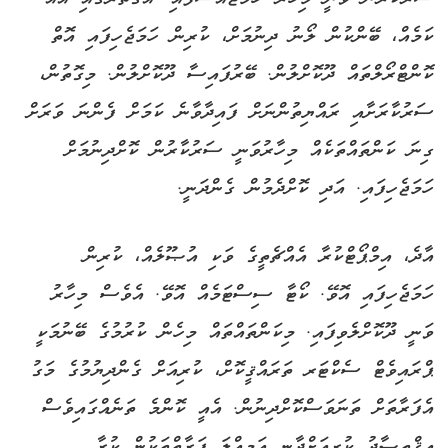
ކަމެއް، ބޭންކުން ލޯނު ދިނުމަށް، ކުރިން ހަމަޖެހިފައި އޮތް
ކޮންޓްރޯލްތައް ދޫކޮށްލުން. ބޭރުފައިސާ ދޫކޮށްލުން. މިގޮތުން،
ސަރުކާރަށާއި ރައްޔިތުންނަށް ފައިދާވާނެ ކަމަށް ފެންނަ ވަރަށް
ގިނަ ކަންތައްތަކެއް މިހާރުވަނީ ސަރުކާރުން ކޮށްދިނުމަށް
ހަމަޖެހިފައި. އަދި ކޮށްދެމުން ގެންދަނީ.
އާދެ، އިމްޕޯޓްކުރާ އެއްޗެތީގެ ވަކި އުޞޫލެއް، ކުރިން
ހަމަޖެހިފައި އޮވޭ. ކޯޓާ ސިސްޓަމެއް އޮވޭ. އެވެސް މިހާރު
ވަނީ ދޫކޮށްލެވިފައި. މިކަންތައްތައް މިހެން ކުރުމުގެ ބޭނުމަކީ
ޕްރައިވެޓް ސެކްޓަރ ތަރައްޤީކޮށް، ކުރިއަށް ގެންދިޔުމުގެ މަގު
އެފަރާތަށް ތަނަވަސްކޮށްދިނުން. އެއީ ކޮންމެ ތަނެއްގައިވެސް
އިޤްތިޞާދު ކުރިއަށްދާނީ އަމިއްލަ ފަރާތްތަކުން ކުރާ