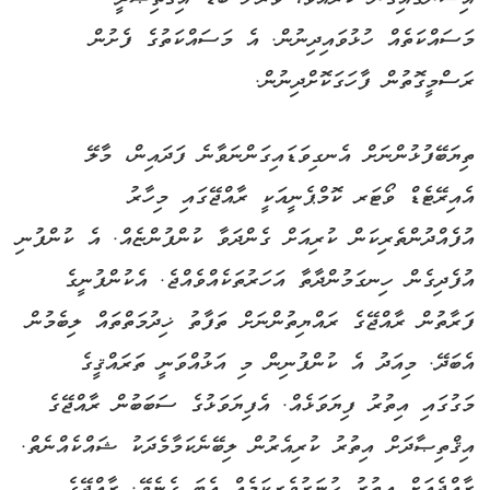
މަސައްކަތެއް ހުޅުވައިދިނުން. އެ މަސައްކަތުގެ ފެށުން
ރަސްމީގޮތުން ފާހަގަކޮށްދިނުން.
ތިޔަބޭފުޅުންނަށް އެނގިވަޑައިގަންނަވާނެ ފަދައިން، މާލޭ
އެއިރޭޓެޑް ވޯޓަރ ކޮމްޕެނީއަކީ ރާއްޖޭގައި މިހާރު
އުފެއްދުންތެރިކަން ކުރިއަށް ގެންދަވާ ކުންފުންޏެއް. އެ ކުންފުނި
އުފެދިގެން ހިނގަމުންދާތާ އަހަރުތަކެއްވެއްޖެ. އެކުންފުނީގެ
ފަރާތުން ރާއްޖޭގެ ރައްޔިތުންނަށް ތަފާތު ޚިދުމަތްތައް ލިބެމުން
އެބަދޭ. މިއަދު އެ ކުންފުނިން މި އަޅުއްވަނީ ތަރައްޤީގެ
މަގުގައި އިތުރު ފިޔަވަޅެއް. އެފިޔަވަޅުގެ ސަބަބުން ރާއްޖޭގެ
އިޤްތިޞާދަށް އިތުރު ކުރިއެރުން ލިބޭނެކަމާމެދަކު ޝައްކެއްނެތް.
ރާއްޖެއަށް އިތުރު ހުނަރުވެރިކަމެއް އެބަ ގެނެވޭ. ރާއްޖޭގެ