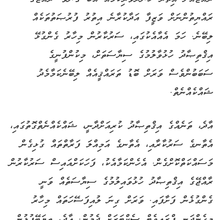
ރައްޔިތުންނަށް ވަޒީފާ އަދާކުރާނެ އިތުރު ފުރުޞަތުތަކެއް
ލިބޭނެ. ހަމަ އެއާއެކުގައި، ސަރުކާރުން މިހާރު ގެންގުޅޭ
އިޤްތިޞާދު ހުޅުވާލުމުގެ ސިޔާސަތަށް، މިކުންފުނީގެ
ސަބަބުންވެސް ވަރަށް ބޮޑު ތަރައްޤީއެއް ލިބޭނެކަމާމެދު
ޝައްކެއްނެތް.
އާދެ، ތަނެއްގެ އިޤްތިޞާދު ކުރިއަށްދާނީ، ޝައްކެއްނެތްގޮތުގައި،
އެތާނގެ ސަރުކާރާއި، އެތާނގެ އަމިއްލަ ފަރާތްތައް ގުޅިގެން
މަސައްކަތްކޮށްގެން. އެހެންކަމާއެކު، ފަހަކަށްއައިސް ސަރުކާރުން
ރާއްޖޭގެ އިޤްތިޞާދު ހުޅުވައިލުމުގެ ސިޔާސަތެއް ވަނީ
ގެންގުޅެން ފަށާފައި. ވަރަށް ގިނަ ލުއިފަސޭހަތައް މިހާރު
މިގެންދަނީ ޕްރައިވެޓް ސެކްޓަރަށް ދެމުން. އާދެ، ތިޔަބޭފުޅުން