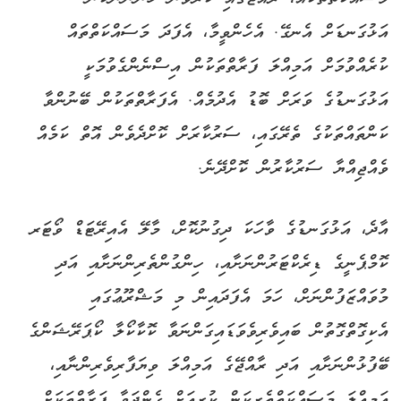
އަޅުގަނޑަށް އެނގޭ. އެހެންވީމާ، އެފަދަ މަސައްކަތްތައް
ކުރެއްވުމަށް އަމިއްލަ ފަރާތްތަކުން އިސްނެންގެވުމަކީ
އަޅުގަނޑުގެ ވަރަށް ބޮޑު އެދުމެއް. އެފަރާތްތަކުން ބޭނުންވާ
ކަންތައްތަކުގެ ތެރޭގައި، ސަރުކާރަށް ކޮށްދެވެން އޮތް ކަމެއް
ވެއްޖިއްޔާ ސަރުކާރުން ކޮށްދޭނެ.
އާދެ، އަޅުގަނޑުގެ ވާހަކަ ދިގުނުކޮށް، މާލޭ އެއިރޭޓަޑް ވޯޓަރ
ކޮމްޕެނީގެ ޑިރެކްޓަރުންނަށާއި، ހިންގުންތެރިންނަށާއި އަދި
މުވައްޒަފުންނަށް، ހަމަ އެފަދައިން މި މަޝްރޫޢުގައި
އެކިގޮތްގޮތުން ބައިވެރިވެވަޑައިގަންނަވާ ކޮކާކޯލާ ކޯޕަރޭޝަންގެ
ބޭފުޅުންނަށާއި އަދި ރާއްޖޭގެ އަމިއްލަ ވިޔަފާރިވެރިންނާއި،
އަމިއްލަ މަސައްކަތްތެރިކަން ކުރިއަށް ގެންދަވާ ފަރާތްތަކަށް