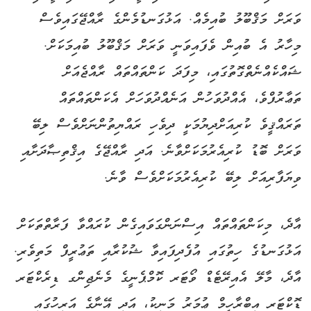
ވަރަށް މަޤްބޫލު ބުއިމެއް. އަޅުގަނޑުމެންގެ ރާއްޖޭގައިވެސް
މިހާރު އެ ބުއިން ވެފައިވަނީ ވަރަށް މަޤްބޫލު ބުއިމަކަށް.
ޝައްކެއްނެތްގޮތުގައި، މިފަދަ ކަންތައްތައް ރާއްޖެއަށް
ތަޢާރުފްވެ، އެއްދުވަހުން އަނެއްދުވަހަށް އެކަންތައްތައް
ތަރައްޤީވެ ކުރިއަށްދިޔުމަކީ ދިވެހި ރައްޔިތުންނަށްވެސް ލިބޭ
ވަރަށް ބޮޑު ކުރިއެރުމަކަށްވާނެ. އަދި ރާއްޖޭގެ އިޤްތިޞާދަށާއި
ވިޔަފާރިއަށް ލިބޭ ކުރިއެރުމަކަށްވެސް ވާނެ.
އާދެ، މިކަންތައްތައް އިސްނަންގަވައިގެން ކުރައްވާ ފަރާތްތަކަށް
އަޅުގަނޑުގެ ހިތުގައި އުފެދިފައިވާ ޝުކުރާއި ތަޢުރީފް މަތިވެރި.
އާދެ، މާލޭ އެއިރޭޓެޑް ވޯޓަރ ކޮމްޕެނީގެ މެނެޖިންގ ޑިރެކްޓަރ
ޑޮކްޓަރ އިބްރާހީމް ޢުމަރު މަނިކު، އަދި އޭނާގެ އަރިހުގައި