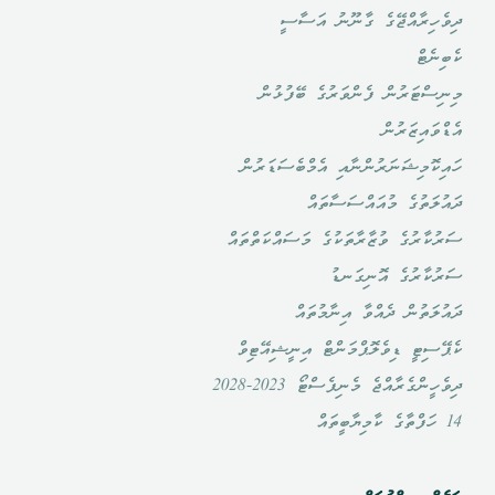
ދިވެހިރާއްޖޭގެ ގާނޫނު އަސާސީ
ކެބިނެޓް
މިނިސްޓަރުން ފެންވަރުގެ ބޭފުޅުން
އެޑްވައިޒަރުން
ހައިކޮމިޝަނަރުންނާއި އެމްބެސަޑަރުން
ދައުލަތުގެ މުއައްސަސާތައް
ސަރުކާރުގެ ވުޒާރާތަކުގެ މަސައްކަތްތައް
ސަރުކާރުގެ އޮނިގަނޑު
ދައުލަތުން ދެއްވާ އިނާމުތައް
ކެޕޭސިޓީ ޑިވެލޮޕްމަންޓް އިނީޝިއޭޓިވް
ދިވެހީންގެރާއްޖެ މެނިފެސްޓޯ 2023-2028
14 ހަފްތާގެ ކާމިޔާބީތައް