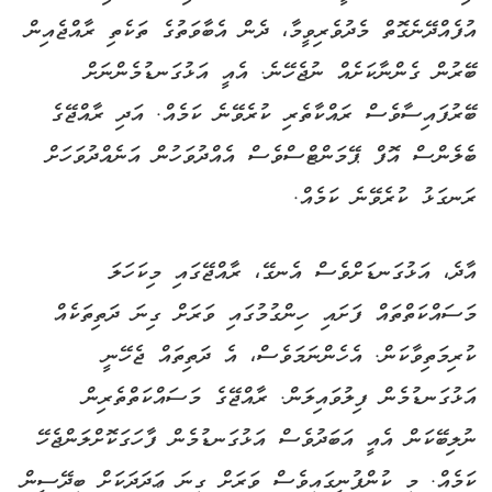
އުފެއްދޭނެގޮތް މެދުވެރިވީމާ، ދެން އެބާވަތުގެ ތަކެތި ރާއްޖެއިން
ބޭރުން ގެންނާކަށެއް ނުޖެހޭނެ. އެއީ އަޅުގަނޑުމެންނަށް
ބޭރުފައިސާވެސް ރައްކާތެރި ކުރެވޭނެ ކަމެއް. އަދި ރާއްޖޭގެ
ބެލެންސް އޮފް ޕޭމަންޓްސްވެސް އެއްދުވަހުން އަނެއްދުވަހަށް
ރަނގަޅު ކުރެވޭނެ ކަމެއް.
އާދެ، އަޅުގަނޑަށްވެސް އެނގޭ، ރާއްޖޭގައި މިކަހަލަ
މަސައްކަތްތައް ފަށައި ހިންގުމުގައި ވަރަށް ގިނަ ދަތިތަކެއް
ކުރިމަތިވާކަން. އެހެންނަމަވެސް، އެ ދަތިތައް ޖެހޭނީ
އަޅުގަނޑުމެން ފިލުވައިލަން. ރާއްޖޭގެ މަސައްކަތްތެރިން
ނުލިބޭކަން އެއީ އަބަދުވެސް އަޅުގަނޑުމެން ފާހަގަކޮށްލަންޖެހޭ
ކަމެއް. މި ކުންފުނީގައިވެސް ވަރަށް ގިނަ ޢަދަދަކަށް ބިދޭސީން