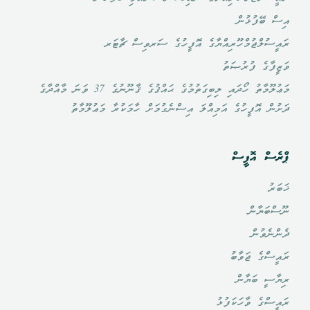
އިސް ބޭފުޅުން
ރައީސުލްޖުމްހޫރިއްޔާގެ އޮފީހުގެ ސަރވިސް ޗާޓަރ
ވަޒީފާގެ ފުރުޞަތު
މަޢުލޫމާތު ހޯދައި ލިބިގަތުމުގެ ޙައްޤުގެ ޤާނޫނުގެ 37 ވަނަ މާއްދާގެ
ދަށުން އޮފީހުގެ އަމިއްލަ އިސްނެގުމަށް ހާމަކުރާ މަޢުލޫމާތު
ޕްރެސް އޮފީސް
ޚަބަރު
ނޫސްބަޔާން
ދެންނެވުން
ރައީސްގެ ޖަވާބު
ރިޔާސީ ބަޔާން
ރައީސްގެ ވާހަކަފުޅު