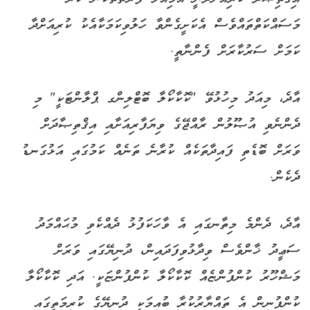
މަސައްކަތްތައްވެސް އެކަށީގެންވާ ހަލުވިކަމަކާއެކު ކުރިއަށްދާ
ކަމަށް ސަރުކާރަށް ފެންނާތީ.
އާދެ، މިއަދު މިހުޅުވޭ "ކޮކާކޯލާ ބޮޓްލިންގ ޕްލާންޓަކީ" މި
ދެންނެވި އުޞޫލުން ރާއްޖޭގެ ވިޔަފާރިއަށާއި އިޤްތިޞާދަށް
ވަރަށް ބޮޑެތި ފައިދާތަކެއް ކުރާނެ ތަނެއް ކަމުގައި އަޅުގަނޑު
ދެކެން.
އާދެ، ދެންމެ މިތާނގައި އެ ވާހަކަފުޅު ދެއްކެވި މުޙައްމަދު
ސަޢީދު ޚާންވެސް ވިދާޅުވިފަދައިން، ދުނިޔޭގައި ވަރަށް
މަޝްހޫރު ކުންފުންޏެއް ކޮކާކޯލާ ކުންފުންޏަކީ. އަދި ކޮކާކޯލާ
ކުންފުނިން އެ ތައްޔާރުކުރާ ބުއިމަކީ ދުނިޔޭގެ ކުރިމަތީގައި