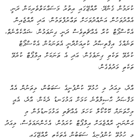
ކުރަމުން ގެންދޭ. ރާއްޖޭގައި އިތުރު މަސައްކަތްތެރިކަން ދަނީ
އެއްދުވަހުން އަނެއްދުވަހަށް ތަޢާރުފްވަމުން. އަދި ރާއްޖެއިން
އެކްސްޕޯޓް ކުރާ އެއްޗެތިވެސް ދަނީ ގިނަވަމުން. ޝައްކެއްނެތް،
ތަނެއްގެ އިޤްތިޞާދު ކުރިއަށްދާނީ އެތަނަކުން އެކްސްޕޯޓް
ކުރެވޭ ތަކެތި ގިނަވެގެން. އަދި އެ ތަނަކަށް އިމްޕޯޓް ކުރެވޭ
ތަކެތި މަދުވެގެން.
އާދެ، މިއަދު މި ހުޅުވޭ ކުންފުނީގެ ސަބަބުން، މިތަނުން އެއް
މަޤްޞަދު ޙާޞިލްވާނެ ކަމަށް އަޅުގަނޑު ދެކެން. އާދެ، އެއީ
މިހާތަނަށް ކޮކާކޯލާ ކަހަލަ އެއްޗެތި އަޅުގަނޑުމެން މި
އަންނަނީ ރާއްޖެއަށް އިމްޕޯޓް ކުރަމުން. އެހެންނަމަވެސް، މިއަދު
މި ހުޅުވޭ ކުންފުނީގެ ސަބަބުން އެތަކެތި ރާއްޖޭގައި