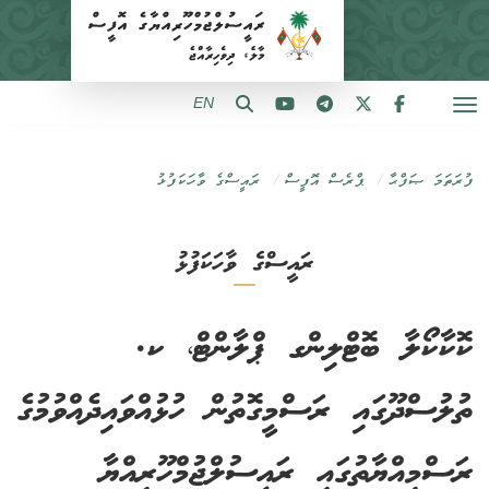
EN
ފުރަތަމަ ޞަފްޙާ
ޕްރެސް އޮފީސް
ރައީސްގެ ވާހަކަފުޅު
ރައީސްގެ ވާހަކަފުޅު
ކޮކާކޯލާ ބޮޓްލިންގ ޕްލާންޓް، ކ.
ތުލުސްދޫގައި ރަސްމީގޮތުން ހުޅުއްވައިދެއްވުމުގެ
ރަސްމިއްޔާތުގައި ރައީސުލްޖުމްހޫރިއްޔާ