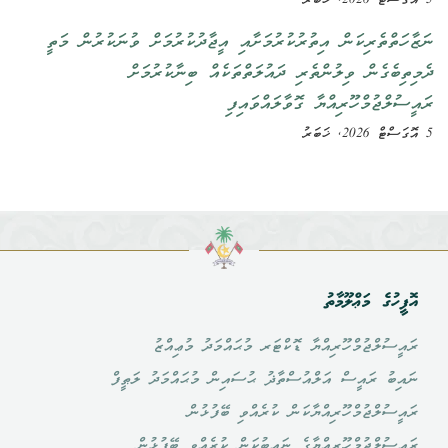
5 އޮގަސްޓް 2026, ޚަބަރު
ނަޒާހަތްތެރިކަން އިތުރުކުރުމަށާއި އީޖާދުކުރުމަށް ވުނަކުރުން މަތީ
ދެމިތިބެގެން ވިލުންތެރި ދައުލަތްތަކެއް ބިނާކުރުމަށް
ރައީސުލްޖުމްހޫރިއްޔާ ގޮވާލައްވައިފި
5 އޮގަސްޓް 2026, ޚަބަރު
އޮފީހުގެ މަޢްލޫމާތު
ރައީސުލްޖުމްހޫރިއްޔާ ޑޮކްޓަރ މުޙައްމަދު މުޢިއްޒު
ނައިބު ރައީސް އަލްއުސްތާޛު ޙުސައިން މުޙައްމަދު ލަޠީފް
ރައީސުލްޖުމްހޫރިއްޔާކަން ކުރެއްވި ބޭފުޅުން
ރައީސުލްޖުމްހޫރިއްޔާގެ ނައިބުކަން ކުރެއްވި ބޭފުޅުން