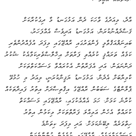
އާދެ، މިއަދުގެ ވާހަކަ ދެން އަޅުގަނޑު މާ ދިގުކުރާކަށް
ޤަޞްދެއްނުކުރަން. އަޅުގަނޑު އަދިވެސް އެއްފަހަރު،
ބައިނަލްއަޤްވާމީ ފެންވަރުގައި ރާއްޖޭގައި މިފަދަ އުފެއްދުންތެރި
ކަމެއް ތަރައްޤީ ކުރެއްވި ފަރާތަށް އިޚްލާޞްތެރިކަމާއެކު ޝުކުރު
ދަންނަވަން. އަދި އެފަރާތުން އެކުރައްވާ މަސައްކަތްތަކަށް
ކާމިޔާބަށް އެދެން. އަޅުގަނޑު ޔަޤީންކުރަނީ، މިއަދު މި ހުޅުވޭ
ޕްލާންޓްގެ ސަބަބުން ރާއްޖޭގެ އިޤްތިޞާދަށް އިތުރު ފައިދާތަކެއް
ކުރާނެ ކަމަށް. ހަމަ އެއާއެކުގައި، ރާއްޖޭގައި މަސައްކަތް
ކުރައްވާ އެހެން އަމިއްލަ ފަރާތްތަކަށް މިކަމުން އިތުރު
ހިތްވަރެއް ލިބޭނެކަމަށް. އަދި މިފަދަ ކިތަންމެ
މަސައްކަތްތަކެއް، ރާއްޖޭގައި ކުރެވެން ހުންނާނެކަން