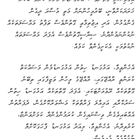
ޚަރަދަކަށްވާނީ، ބޭރުމީހުންނަށް މަތީ މުސާރަ ދީގެން
ގެންގުޅުން. އަދި އިޖުތިމާޢީ ގޮތުންވެސް ތަފާތު މައްސަލަތަކެއް
ނުކުންނަމުންދާނެ. ސިޔާސީގޮތުންވެސް އެފަދަ މައްސަލަތައް
ނުކުތުމަކީ އެކަށީގެންވާ ކަމެއް.
އެހެންވީމާ، އަޅުގަނޑު ހިތުން އަޅުގަނޑުމެން މަސައްކަތް
ކުރަންވީ ރާއްޖޭގައި، ރާއްޖޭގެ މީހުން ވަޒީފާގައި ތިބޭނެ
ގޮތްތަކެއް ރޭވުމަށްޓަކައި. އެފަދަ ގޮތްތަކެއް އަޅުގަނޑު ހިތުން
ސަރުކާރާއި އަމިއްލަ ފަރާތްތަކާ މަޝްވަރާކޮށްގެން، ދެފަރާތުން
އެއްބައިވެގެން ވިސްނައިގެން ކުރަމުންގެންދާ ކަމަށްވަންޏާ،
ކުރެވިދާނެ. އެހެންވީމާ، މިއަދު އަޅުގަނޑު ފާހަގަކޮށްލާ
ނުކުތާއެއް އެއީވެސް.