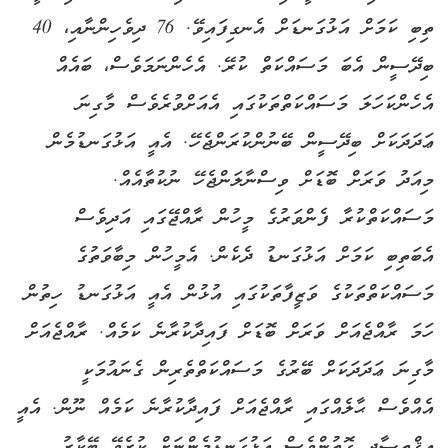
ތިބި ކަމަށް އަޅުގަނޑަށް އެނގިފައިވޭ. 76 ދިވެހިންނާއި، 40
ބިދޭސީން އެބަ މަސައްކަތް ކުރޭ. އެހެންނަމަވެސް، ބައެއް
އެހެންކަހަލަ މަސައްކަތްތަކުގައި އެއަށްވުރެވެސް މާގިނަ
ޢަދަދަކަށް ބިދޭސީން ބޭނުންކުރަންޖެހޭ. އެއީ އަޅުގަނޑުމެން
މިއަދު ވަރަށް ބޮޑަށް ވިސްނާލަންޖެހޭ ނުކުތާއެއް.
މަސައްކަތްކުރާ ފެންވަރުގެ މީހުން ރާއްޖޭގައި އަދިވެސް
އެބަތިބި ކަމަށް އަޅުގަނޑު ދެކެން. އެމީހުން މިބާވަތުގެ
މަސައްކަތްތަކުގެ ވަޒީފާތަކުގައި އުޅުން އެއީ އަޅުގަނޑު ހިތުން
ހަމަ ރާއްޖެއަށް ވަރަށް ބޮޑަށް ފައިދާކުރާނެ ކަމެއް. ރާއްޖެއަށް
މާގިނަ ޢަދަދަކަށް ބޭރުގެ މަސައްކަތްތެރިން ގެނައުމަކީ
އެއްވެސް ޙާލެއްގައި ރާއްޖެއަށް ފައިދާކުރާނެ ކަމެއް ނޫން. އެއީ
އިޤްތިޞާދީ ގޮތުންވެސް އަޅުގަނޑުމެންނަށް ކުރެވޭ ބޭކާރު