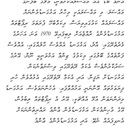
އެންމެ ބޮޑު އެއް މައްސަލައަކަށްވަނީ، މާލޭގެ ބޯފެނުގެ
މައްސަލަ. މި މައްސަލައަކީ މިހާރު އަޅުގަނޑުމެންނަށް
މައްސަލައެއް ކަމުގައިވިޔަސް، މިކަމާބެހޭ ފުރަތަމަ ރިޕޯޓްތައް
އަޅުގަނޑުމެންގެ ރާއްޖެއަށް ލިބިފައިވޭ 1970 ވަނަ އަހަރުގެ
މެދުތެރޭގައި. އާދެ، އަޅުގަނޑު އެއްވެސް ޙާލެއްގައި، އެއްވެސް
ފަރާތެއްގެ ބޮލުގައި މިކަމުގެ ޒިންމާ އަޅުވަނީކީ ނޫން. އޭރުގެ
ސަރުކާރުންވެސް އެކަމާ ދޭތެރޭގައި ވިސްނަވާނެކަން
އަޅުގަނޑަށް ޔަޤީން. އަދި އެކަމާ ދޭތެރޭގައި އެޅުއްވެން ހުރި
ފިޔަވަޅުތައް އޮންނަނީ އަޅުއްވާފައި. އެހެންނަމަވެސް، އަޅުގަނޑު
މިދަންނަވަން އުޅޭ އެއްޗަކީ، އޭރު އެ ރިޕޯޓްތައް ލިބުމުން،
އޭގެ މުހިންމުކަން އަޅުގަނޑުމެން ޢާންމު ރައްޔިތުންނަކަށް
އެނގިފައެއް ނެތޭ. އަދި އަޅުގަނޑުމެންގެ ޢާންމު