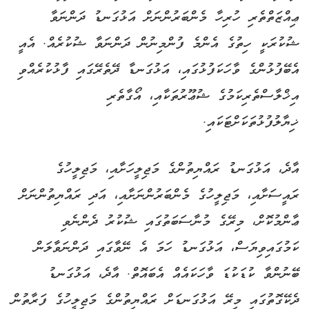
ޢިއްޒަތްތެރި ހުރިހާ މެންބަރުންނަށް އަޅުގަނޑު ދަންނަވާ
ޝުކުރަކީ ހިތުގެ އެންމެ ފުންމިނުން ދަންނަވާ ޝުކުރެއް. އެއީ
އެބޭފުޅުންގެ ވާހަކަފުޅުގައި، އަޅުގަނޑާ ދޭތެރޭގައި ފާޅުކުރެއްވި
އިޚްލާސްތެރިކަމުގެ ޝުޢޫރުތަކާއި، އޯގާތެރި
ޚިޔާލުފުޅުތަކަށްޓަކައި.
އާދެ، އަޅުގަނޑު ރައްޔިތުންގެ މަޖިލީހަށާއި، މަޖިލީހުގެ
ރައީސަށާއި، މަޖިލީހުގެ މެންބަރުންނަށާއި، އަދި ރައްޔިތުންނަށް
ޢާންމުކޮށް، މިރޭގެ މުނާސަބަތުގައި ޝުކުރު ދެންނެވި
ކަމުގައިވިޔަސް، އަޅުގަނޑު ހަމަ އެ ނޭވާގައި ދަންނަވާލަން
ބޭނުންވާ ކުޑަކުޑަ ވާހަކައެއް އެބައޮތް. އާދެ، އަޅުގަނޑު
ދެކޭގޮތުގައި މިރޭ އަޅުގަނޑަށް ރައްޔިތުންގެ މަޖިލީހުގެ ފަރާތުން