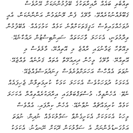
ތިއްބެވި ބައެއް ދާއިރާތަކުގެ ބޭފުޅުންނަކަށް އޭރުވެސް
ޤަބޫލެއްނުކުރެއްވޭ، މާލޭގެ ފެން ލޮނުވަމުން އަންނާނެކަން، އެއީ
ދުވަހެއްގައިވެސް ޙަޤީޤަތަކަށްވާނެ ކަމެއް ކަމުގައެއް. އެބޭފުޅުން
ވިދާޅުވަނީ، އެކަހަލަ ވާހަކަތައް ސައިންޓިސްޓުން ދައްކާނެއޭ.
މިއޮތްހާ ޒަމާނުގައި ރާއްޖެ މި އޮތިއްޔޭ، މާލެވެސް މި
އޮތިއްޔޭ. މާލޭގެ މީހުން ދިރިއުޅޭތާ އެތައް ޤަރުނެއް ވެއްޖެއޭ.
ނުވަތަ އެއްހާސް އަހަރަށްވުރެވެސް ގިނަދުވަސްވެއްޖެއޭ.
އެކަމަކު ދުވަހަކުވެސް އެކަހަލަ ކަމަކާ ކުރިމަތިލާން ޖެހިފައެއް
ނެތޭ. އެހެންވީމާ، މުސްތަޤްބަލްގައި އިރާދަކުރެއްވިއްޔާ އެކަހަލަ
ކަމެއް ކުރިމައްޗެއް ނުވާނެއޭ. އެހެން ކިޔާފައި، އެއްވެސް
މީހަކު އެކަމަކަށް އެކަށީގެންވާ ސަމާލުކަމެއް ނުދިން. ނުވަތަ
އަޅުގަނޑުމެންނަށް އެ ސަމާލުކަން ދޭކަށް ނޭނގުނު. އެކަމަކު