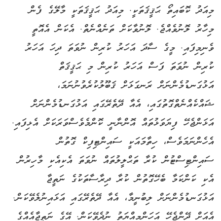
މިއަދު ކޮބައިތޯ ޙަޤީޤަތަކީ. މިއަދު ޙަޤީޤަތަކީ މާލޭގެ ފެން
މިހާރު ލޮނުވެއްޖެ. ލޮނުވާކަށް ތަނެއްނެތް. އެކަން އެއޮތީ
ވެނިމިފައި. މީގެ ސާދަ އަހަރު ކުރިން ނުވަތަ ދިހަ އަހަރު
ކުރިން ނުވަތަ ފަސް އަހަރު ކުރިން މި ޙަޤީޤަތް
އަޅުގަނޑުމެންނަށް ރަނގަޅަށް ޤަބޫލުކުރެވުނުނަމަ،
ޝައްކެއްނެތްގޮތުގައި، އެއާ ދޭތެރޭގައި އަޅުގަނޑުމެންނަށް
އަޅަންޖެހޭ ފިޔަވަޅުތައް އޮންނާނީ ކޮންމެވެސްވަރަކަށް އެޅިފައި.
އެހެންނަމަވެސް، ހިތާމައަކީ ސައިންޓިފިކް ގޮތުން
ސައިންޓިސްޓުން ކުރާ ތަޙްލީލުތައް ނުވަތަ އެކިއެކި މާހިރުން
އެކި ކަންކަމާ ބެހޭގޮތުން ކުރާ ދިރާސާތަކުގެ ނަތީޖާ
އަޅުގަނޑުމެންނަށް ލިބުނީމާ، އެއާ ދޭތެރޭގައި އަޅައިނުލެވޭކަން.
އެއަށް ދޭންޖެހޭ އަހަންމިއްޔަތު ނުދެވޭކަން. އޭގެ ނަތީޖާއެއްގެ