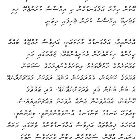
ގޮތުން މިހާރު އަޅުގަނޑުމެން މި އިޙްސާސް ކުރަންޖެހޭ ހިތި
ތަޖުރިބާ އިޙްސާސް ކުރަން ޖެހިފައި މިވަނީ.
އެހެންވީމާ، އަޅުގަނޑުގެ ވާހަކައަކީ، އަދިވެސް ރާއްޖޭގެ ބައެއް
މީހުންގެ ހިތަށްއެރުން އެކަށީގެންވެއޭ، ޖައްވުގައި ވަކި
ވައްތަރެއްގެ މާއްދާތަކެއް އިތުރުވެގެންދިޔުމުގެ ސަބަބުން
ޖައްވުގެ ހޫނުކަން، އެއްދުވަހުން އަނެއް ދުވަހަށް މައްޗަށްދާނެއޭ
އެ ބުނާ ބުނުން އެއީ ތެދަކަށްނުވާނެއޭ. އަދި ޖައްވުގެ
ހޫނުކަން، އެއްދުވަހުން އަނެއް ދުވަހަށް މައްޗަށްދިޔަޔަސް،
ކީއްވެހޭ ކަނޑުގެ ލޮނުގަނޑު އުސްވަމުންދާންވީ. މިދެންނެވީ،
އެކަހަލަ ޚިޔާލުތައް އަދިވެސް އަޅުގަނޑުމެންގެ ތެރޭގައި ވަރަށް
ގިނައިން އުޅޭނެ. ސަރުކާރުން މިބުނާ ވާހަކަވެސް ނުވަތަ