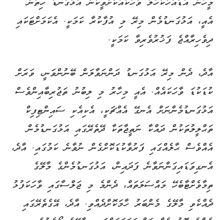
މީހުން އަޑުއަހާކަހަލަ ވާހަކައަކަށްވީކަން އަޅުގަނޑު ހިތުން
އެއީ، އަޅުގަނޑުމެން މިރޭ މި އުފާކުރާ ކަމަކީ. އެކަމަށްޓަކައި
ދިވެހިރާއްޖެ ފަޚުރުވެރިވާ ކަމަކީ.
އާދެ، ދެން މިރޭ އަޅުގަނޑު ދަންނަވާލަން ބޭނުންވަނީ، ވަރަށް
ކުޑަކުޑަ ވާހަކައެއް. އެއީ މިހާރު މި ލިބުނު ތަޖުރިބާއިންވެސް
އަޅުގަނޑުމެންނަށް އެނގޭ އެއްޗަކީ، އެކިއެކި ސައިންޓިފިކް
ތަޙްލީލުތަކުން ދައްކާ ނަތީޖާތަކާ ދޭތެރޭގައި އަޅުގަނޑުމެން
އެއްވެސް ޙާލެއްގައި ފަރުވާކުޑަކޮށްގެން ނުވާނެ ކަމުގައި. އާދެ،
އެނގިވަޑައިގަންނަވާނެ ފަދައިން، އަޅުގަނޑުމެންގެ މާލޭގެ
ތިމާވެށްޓާބެހޭ މައްސަލަތައް، ދެންމެ މި ޖަލްސާގައި ވާހަކަފުޅު
ދެއްކެވި މާލޭގެ މެންބަރު ހާމަކޮށްދެއްވި. އާދެ، އޭގެތެރޭގައި