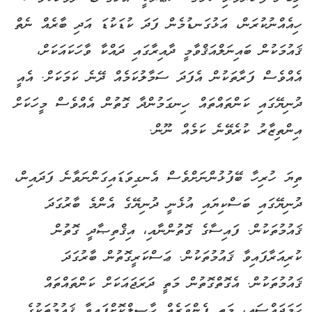
ހިއެއްނުކުރަން، އަޅުގަނޑުމެން ފަދަ ކުޑަކުޑަ އަދި ބާރެއް ނެތް
ޤައުމަކުން ބައިނަލްއަޤްވާމީ ދާއިރާގައި ދައްކާ ވާހަކައަކަށް،
އެއްވެސް ފަރާތަކުން އެފަދަ ސަމާލުކަމެއް ދޭނެ ކަމަކަށް. އެއީ
ދުނިޔޭގައި ކަންތައްތައް ހިނގަމުންދާ ގޮތުން އެއްވެސް މީހަކަށް
އިންތިޒާރު ކުރެވޭނެ ކަމެއް ނޫން.
ތިޔަ ހުރިހާ ބޭފުޅުންނަށްވެސް އެނގިވަޑައިގަންނަވާނެ ފަދައިން،
ދުނިޔޭގައި ބަސްކިޔައި އުޅެނީ ދުނިޔޭގެ އެންމެ ބާރުގަދަ
ޤައުމުތަކުން. ފައިސާގެ ގޮތުންނާއި، އިޤްތިޞާދީ ގޮތުން
ކުރިއަރާފައިވާ ޤައުމުތަކުން. ޢަސްކަރީގޮތުން ބާރުގަދަ
ޤައުމުތަކުން. އެގޮތްގޮތުން މަތީ ދަރަޖައަކަށް ކަންތައްތައް
ހަމަޖައްސައި، މަތީ ފެންވަރެއް ޙާޞިލްކޮށްފައިވާ ޤައުމުތަކުގެ