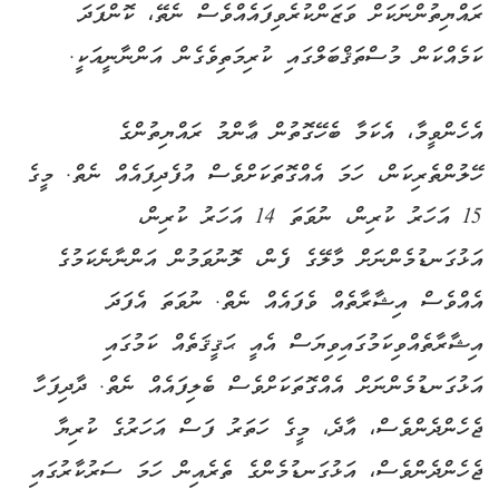
ރައްޔިތުންނަކަށް ވަޒަންކުރެވިފައެއްވެސް ނެތޭ، ކޮންފަދަ
ކަމެއްކަން މުސްތަޤްބަލްގައި ކުރިމަތިވެގެން އަންނާނީއަކީ.
އެހެންވީމާ، އެކަމާ ބެހޭގޮތުން ޢާންމު ރައްޔިތުންގެ
ހޭލުންތެރިކަން، ހަމަ އެއްގޮތަކަށްވެސް އުފެދިފައެއް ނެތް. މީގެ
15 އަހަރު ކުރިން، ނުވަތަ 14 އަހަރު ކުރިން،
އަޅުގަނޑުމެންނަށް މާލޭގެ ފެން، ލޮނުވަމުން އަންނާނެކަމުގެ
އެއްވެސް އިޝާރާތެއް ވެފައެއް ނެތް. ނުވަތަ އެފަދަ
އިޝާރާތެއްވިކަމުގައިވިޔަސް އެއީ ޙަޤީޤަތެއް ކަމުގައި
އަޅުގަނޑުމެންނަށް އެއްގޮތަކަށްވެސް ބެލިފައެއް ނެތް. ދާދިފަހާ
ޖެހެންދެންވެސް، އާދެ، މީގެ ހަތަރު ފަސް އަހަރުގެ ކުރިޔާ
ޖެހެންދެންވެސް، އަޅުގަނޑުމެންގެ ތެރެއިން ހަމަ ސަރުކާރުގައި