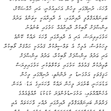
ވާހަކަ، ދުނިޔޭގައި މީހުން އަހައިއުޅެނީ. އަދި ޚާއްޞަކޮށް،
ބައިނަލްއަޤްވާމީ ދާއިރާގައި، އެ ދާއިރާއަކީ ކިތަންމެ ޢަދުލު
އިންޞާފަށް ލޯބިކުރާ ދާއިރާއެއް ކަމުގައި ބުނެވުނު
ކަމުގައިވިޔަސް، އަދި އެ ދާއިރާގައި ވާހަކަ ދައްކާ ކޮންމެ
މީހަކުވެސް، އެމީހާ އެ ތަމްސީލުކުރާ ޤައުމަކީ ޙައްޤަށް ލޯބިކުރާ
އަދި ޢަދުލު އިންޞާފަށް ލޯބިކުރާ، ޢަދުލު އިންޞާފަށް
ތާއީދުކުރާ ޤައުމެއް ކަމުގައި ވަކާލާތުކުރި ކަމުގައިވިޔަސް
ޙަޤީޤަތަކީ އަޅުގަނޑު މި ދެންނެވީ، ދުނިޔޭގައި މީހުން
އަޑުއަހަނީ ބާރުގަދަ މީހުން ދައްކާ ވާހަކައިގެ އަޑު. އެކަން
އެހެންއޮއްވައި، އަޅުގަނޑުމެންފަދަ ކުޑަކުޑަ ރާއްޖެއެއްގެ
ފަރާތުން ބައިނަލްއަޤްވާމީ ދާއިރާގައި ދެއްކި ވާހަކަތައް އެއީ