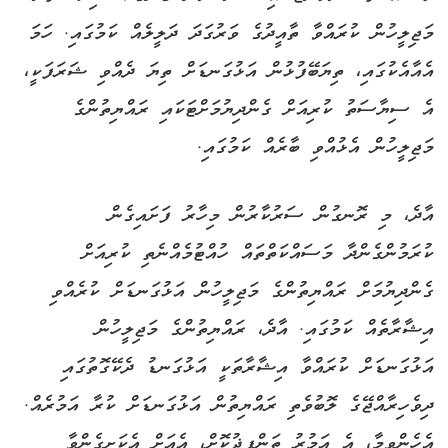
މަޖިލީހުން ކުރައްވާ ތާއީދުގެ ވަރުގަދަ ދަލީލެއް ކަމުގައި. ހަމަ
އެއާއެކުގައި، ތިޔަބޭފުޅުން އަޅުގަނޑަށް ތިޔަ ދެއްވި ޝަރަފަކީ،
އެ ސިޔާސަތު ކުރިއަށް ގެންދިޔުމަށްޓަކައި ރައްޔިތުންގެ
މަޖިލީހުން އެޅުއްވި ބާރެއް ކަމުގައި.
އާދެ، މި ރޮނގުން ސަރުކާރުން މިހާރު ފަށައިގެން
ކުރަމުންގެންދާ މަސައްކަތްތައް ހުއްޓުމެއްނެތި ކުރިއަށް
ގެންދިޔުމަށް ރައްޔިތުންގެ މަޖިލީހުން އަޅުގަނޑަށް ކުރެއްވި
އިޝާރާތެއް ކަމުގައި. އާދެ، ރައްޔިތުންގެ މަޖިލީހުން
އަޅުގަނޑަށް ކުރައްވާ އިޝާރާތަކީ އަޅުގަނޑު ދެކޭގޮތުގައި
ދިވެހިރާއްޖޭގެ ލޮބުވެތި ރައްޔިތުން އަޅުގަނޑަށް ކުރާ އަމުރެއް.
އެހެންވީމާ، އެ އަމުރު ތަންފީޛުކޮށް، އެއަށް އެކަށީގެންވާ