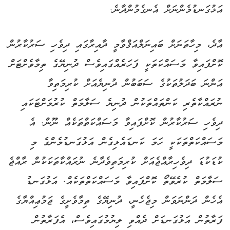
އަޅުގަނޑުމެންނަށް އެނގެމުންދާނެ.
އާދެ، މިހާތަނަށް ބައިނަލްއަޤްވާމީ ދާއިރާގައި ދިވެހި ސަރުކާރުން
ކޮށްފައިވާ މަސައްކަތަކީ ފަހަރެއްގައިވެސް ދުނިޔޭގެ ތިމާވެށްޓަށް
އަންނަ ބަދަލުތަކުގެ ސަބަބުން ދުނިޔެއަށް ކުރިމަތިވާ
ނުރައްކާތެރި ކަންތައްތަކުން ދުނިޔެ ސަލާމަތް ކުރުމަށްޓަކައި
ދިވެހި ސަރުކާރުން ކޮށްފައިވާ މަސައްކަތްތަކެއް ނޫން. އެ
މަސައްކަތްތަކަކީ ހަމަ ކަނޑައެޅިގެން އަޅުގަނޑުމެންގެ މި
ކުޑަކުޑަ ދިވެހިރާއްޖެއަށް ކުރިމަތިވެދާނެ ނުރައްކާތަކަކުން ރާއްޖެ
ސަލާމަތް ކުރެވޭތޯ ކޮށްފައިވާ މަސައްކަތްތަކެއް. އަޅުގަނޑު
އެހެން ދަންނަވަން މިޖެހެނީ، ދުނިޔޭގެ ތިމާވެށީގެ ޖަމުޢިއްޔާގެ
ފަރާތުން އަޅުގަނޑަށް ދެއްވި ލިޔުމުގައިވެސް، އެފަރާތުން