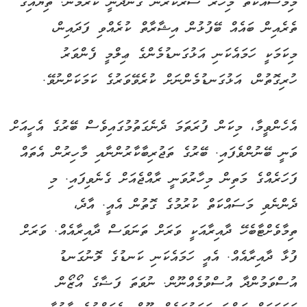
މިމަސައްކަތް މިހާރު ސަރުކާރުން ގެންދަނީ ކުރަމުން. ތިޔައިގެ
ތެރެއިން ބައެއް ބޭފުޅުން އިޝާރާތް ކުރެއްވި ފަދައިން،
މިކަމަކީ ހަމައެކަނި އަޅުގަނޑުމެންގެ ޢިލްމީ ފެންވަރު
ހުރިގޮތުން، އަޅުގަނޑުމެންނަށް ކުރެވޭވަރުގެ ކަމަކަށްނުވޭ.
އެހެންވީމާ، މިކަން ފުރަތަމަ ދެނެގަތުމުގައިވެސް ބޭރުގެ އެހީއަށް
ވަނީ ބޭނުންވެފައި. ބޭރުގެ ތަޖުރިބާކާރުންނާއި މާހިރުން އެތައް
ފަހަރެއްގެ މަތިން މިހާރުވަނީ ރާއްޖެއަށް ގެނެވިފައި. މި
ދެންނެވި މަސައްކަތް ކުރުމުގެ ގޮތުން އެއީ. އާދެ،
ތިމާވެށްޓާބެހޭ ދާއިރާއަކީ ވަރަށް ތަނަވަސް ދާއިރާއެއް. ވަރަށް
ފުޅާ ދާއިރާއެއް. އެއީ ހަމައެކަނި ކަނޑުގެ ލޮނުގަނޑު
އުސްވަމުންދާ އުސްވުމެއްނޫން. ނުވަތަ ފަޟާގެ އޯޒޯން