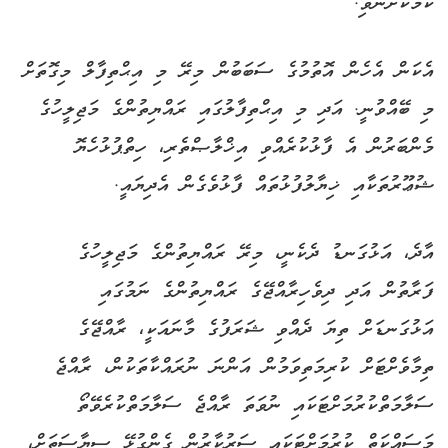
ކަމަކަށްނުވި.
އެކަން އެހެން އޮތުމުގެ ސަބަބުން މިރޭ މި އިޙްތިފާލް މިގޮތަށް
މި ބޭއްވުނީ. އަދި މި އިޙްތިފާލުގައި ރައްޔިތުންގެ މަޖިލީހުގެ
މެންބަރުން އެ ފާޅުކުރެއްވި އިޚްލާޞްތެރި، ހިތްޕުޅުހެޔޮ
ޝުޢޫރުތަކާއި ޚިޔާލުފުޅުތައް ފާޅުވެގެން އެދިޔައީ.
އާދެ، އަޅުގަނޑު ދެކެނީ، މިރޭ ރައްޔިތުންގެ މަޖިލީހުގެ
ފަރާތުން އަދި ދިވެހިރާއްޖޭގެ ރައްޔިތުންގެ ނަމުގައި
އަޅުގަނޑަށް ތިޔަ ދެއްވި ޝަރަފުގެ މާނައަކީ، ރާއްޖޭގެ
ތިމާވެށްޓަށް ކުރިމަތިވަމުން އަންނަ ނުރައްކާތަކުން، ރާއްޖެ
ސަލާމަތްކުރުމަށްޓަކައި ނުވަތަ ރާއްޖެ ސަލާމަތްކުރެވޭތޯ
މަސައްކަތް ކުރުމަށްޓަކައި ސަރުކާރުން ގެންގުޅޭ ސިޔާސަތަށް،