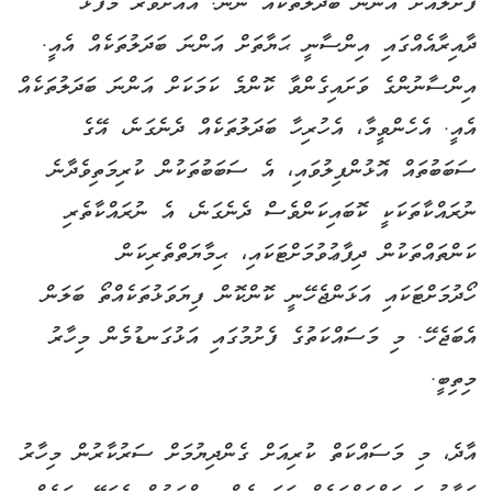
ފަށަލައަށް އަންނަ ބަދަލުތަކެއް ނޫން. އެއަށްވުރެ މާފުޅާ
ދާއިރާއެއްގައި އިންސާނީ ޙަޔާތަށް އަންނަ ބަދަލުތަކެއް އެއީ.
އިންސާނުންގެ ވަށައިގެންވާ ކޮންމެ ކަމަކަށް އަންނަ ބަދަލުތަކެއް
އެއީ. އެހެންވީމާ، އެހުރިހާ ބަދަލުތަކެއް ދެނެގަނެ، އޭގެ
ސަބަބުތައް އޮޅުންފިލުވައި، އެ ސަބަބުތަކުން ކުރިމަތިވެދާނެ
ނުރައްކާތަކަކީ ކޮބައިކަންވެސް ދެނެގަނެ، އެ ނުރައްކާތެރި
ކަންތައްތަކުން ދިފާޢުވުމަށްޓަކައި، ޙިމާޔަތްތެރިކަން
ހޯދުމަށްޓަކައި އަޅަންޖެހޭނީ ކޮންކޮން ފިޔަވަޅުތަކެއްތޯ ބަލަން
އެބަޖެހޭ. މި މަސައްކަތުގެ ފެށުމުގައި އަޅުގަނޑުމެން މިހާރު
މިތިބީ.
އާދެ، މި މަސައްކަތް ކުރިއަށް ގެންދިޔުމަށް ސަރުކާރުން މިހާރު