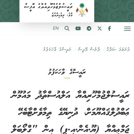
EN
ފުރަތަމަ ޞަފްޙާ
ޕްރެސް އޮފީސް
ރައީސްގެ ވާހަކަފުޅު
ރައީސްގެ ވާހަކަފުޅު
ރައީސުލްޖުމްހޫރިއްޔާ އަލްއުސްތާޛު މައުމޫން
ޢަބްދުލްޤައްޔޫމަށް، ދުނިޔޭގެ ތިމާވެށްޓާބެހޭ
ޖަމްޢިއްޔާ (ޔޫ.އެން.އީ.ޕީ) އިން "ގްލޯބަލް