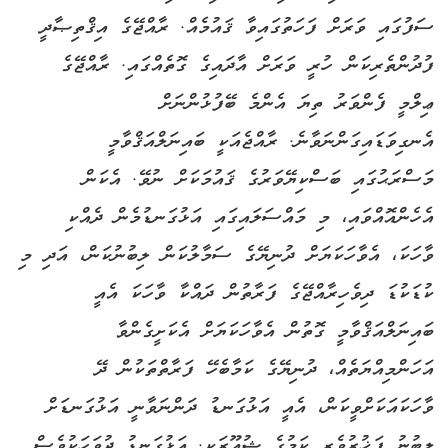
ސަފުގައި ވަރަށް ފަހަތުގައިވާ ޤައުމެއް. ރާއްޖޭގެ އިޤްތިޞާދީ
ފުދުންތެރިކަން ހުރީ ވަރަށް އާދައިގެ ގޮތެއްގައި. ރާއްޖޭގެ
ޢިލްމީ ފެންވަރު ތިޔަ އެންމެ ބޭފުޅުންނަށް
އެނގިވަޑައިގަންނަވާނެ. ރާއްޖެއަކީ ބައިނަލްއަޤްވާމީ
މަސްރަޙުގައި ބަސްކިޔޭވަރުގެ ޤައުމަކަށް ނުވޭ. އެކަން
އެހެންއޮއްވައި، މި މައްސަލައިގައި އަޅުގަނޑުމެން ދެއްކި
ވާހަކަ، އެވާހަކަޔަށް ދުނިޔޭގެ ސަމާލުކަން ލިބުނުކަން، އަދި މި
ކުޑަކުޑަ ދިވެހިރާއްޖޭގެ ފަރާތުން ދައްކާ ވާހަކަ އެއީ
ބައިނަލްއަޤްވާމީ ގޮތުން އެވާހަކަޔަށް އެކަށީގެންވާ
އަހަންމިއްޔަތެއް، ދުނިޔޭގެ ކަމާބެހޭ ފަރާތްތަކުން ދޭ
ވާހަކައަކަށްވީކަން، އެއީ އަޅުގަނޑު ދަންނަވާނީ އަޅުގަނޑަށް
ލިބުނު ފަޚުރުވެރި ކަމުގެ ޝުޢޫރަކީ. އަޅުގަނޑު ދުވަހަކުވެސް