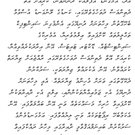
އާދެ، އަޅުގަނޑު އުފަލާއެކު ދަންނަވަން، ކުރިއަށް އޮތް
ދެތިންމަސް ދުވަހުގެތެރޭގައި، ކަނޑުގެ ލޮނުގަނޑު އުސްވުމާ
ބެހޭގޮތުން މިހާތަނަށް ދުނިޔޭގައި އެންމެގިނަ ސައިންޓިފިކް
ތަޙްލީލުތައް ކޮށްފައިވާ ޢިލްމުވެރިޔާ، އެމެރިކާގެ
ސައިންޓިސްޓެއް، ޑޮކްޓަރ ޓައިޓަސް، އޭނާ އިރާދަކުރެއްވިއްޔާ،
ކުރިއަށް އޮތް ދެތިންމަސް ދުވަހުގެތެރޭގައި ރާއްޖެއަށް ޒިޔާރަތް
ކުރައްވާނެ. އޭނާ އެކުރައްވާ ޒިޔާރަތަކީ، ސަރުކާރުން
ދެކޭގޮތުގައި ވަރަށް މުހިންމު ޒިޔާރަތެއް. އެއީ މިހާތަނަށް
ދުނިޔޭގެ އެކި ޖަމުޢިއްޔާތަކުންނާއި، ޢިލްމީ އެކި ދާއިރާތަކުން
ކޮށްފައިވާ ހުރިހާ މަސައްކަތެއް ވަނީ އޭނާ ބައްލަވާފައި. އޭނާ
އެކަމާބެހޭ ރިޕޯޓުތަކެއް ވަނީ ލިޔުއްވާފައި. އަޅުގަނޑުމެންގެ
ސަރުކާރުން ބައިނަލްއަޤްވާމީ ދާއިރާގައި މިހާރު ދައްކާފައިވާ