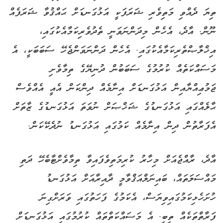
ތިޔަ ދެއްވި މަތިވެރި ޝަރަފަކީ އަޅުގަނޑަށް ޙައްޤުވާ ޝަރަފެއް
ނޫން. އާދެ، އެހެން މިދަންނަވަނީ ތެދުވެރިކަމާއެކުގައި،
އިޚްލާޞްތެރިކަމާއެކުގައި. އެހެން ދަންނަވަންޖެހޭ ސަބަބަކީ، އެ
މަސައްކަތެއް ކުރުމުގެ ސަބަބުން ދުނިޔޭގެ ތިމާވެށި
ޖަމުޢިއްޔާއިން އަޅުގަނޑަށް އިނާމެއް ދިންކަން އެއީ އެއްވެސް
ޙާލެއްގައި އަޅުގަނޑުގެ ޝަޚްޞަށް ނުވަތަ އަޅުގަނޑުގެ ޒާތަށް
އެފަރާތުން ދިން އިނާމެއް ކަމުގައި އަޅުގަނޑު ނުދެކޭކަން.
އާދެ، ރާއްޖެއަށް މިހާރު ކުރިމަތިވެފައިވާ ތިމާވެށްޓާބެހޭ ދަތި
މައްސަލަތައް، ބައިނަލްއަޤްވާމީ ދާއިރާއަށް އަޅުގަނޑު
ހުށަހެޅިކަމުގައިވިޔަސް، އެކަމުގެ ފަހަތުގައި ވަރަށްގިނަ
ފަރާތްތަކެއް ތިބި. އެ މަސައްކަތްތައް ކުރުމުގައި އަޅުގަނޑަށް