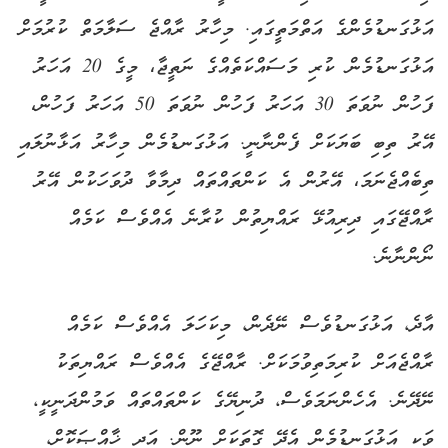
އަޅުގަނޑުމެންގެ އަތްމަތީގައި. މިހާރު ރާއްޖެ ސަލާމަތް ކުރުމަށް
އަޅުގަނޑުމެން ކުރި މަސައްކަތެއްގެ ނަތީޖާ، މީގެ 20 އަހަރު
ފަހުން ނުވަތަ 30 އަހަރު ފަހުން ނުވަތަ 50 އަހަރު ފަހުން،
އޭރު ތިބި ބަޔަކަށް ފެންނާނީ. އަޅުގަނޑުމެން މިހާރު އަޅާނުލައި
ތިބެއްޖެނަމަ، އޭރުން އެ ކަންތައްތައް ދިމާވާ ދުވަހަކުން އޭރު
ރާއްޖޭގައި ދިރިއުޅޭ ރައްޔިތުން ކުރާނެ އެއްވެސް ކަމެއް
ނޯންނާނެ.
އާދެ، އަޅުގަނޑުވެސް ނޭދެން، މިކަހަލަ އެއްވެސް ކަމެއް
ރާއްޖެއަށް ކުރިމަތިވުމަކަށް. ރާއްޖޭގެ އެއްވެސް ރައްޔިތަކު
ނޭދޭނެ. އެހެންނަމަވެސް، ދުނިޔޭގެ ކަންތައްތައް ވަމުންދަނީކީ،
ވަކި އަޅުގަނޑުމެން އެދޭ ގޮތަކަށް ނޫން. އަދި ޚާއްޞަކޮށް،