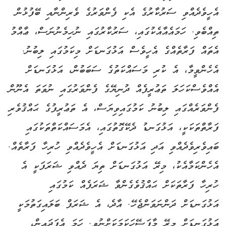
އެހީވެދެއްވި ސަރުކާރުގެ އެކި ފެންވަރުގެ ވެރިންނާއި ބޭފުޅުން
ތިއްބެވި. ހަމައެއާއެކުގައި، ސަރުކާރުގައި ނުހިމެނުނަސް، ޢާއްމު
އެތައް ފަރާތެއްގެ އެހީވެސް އަޅުގަނޑަށް މިކަމުގައި ލިބުނު.
އެހެންވީމާ، އެ ކުރި މަސައްކަތުގެ ސަބަބުން، އަޅުގަނޑަށް
އެއްވެސްކަހަލަ ތަޢުރީފެއް ދުނިޔޭގެ ފެންވަރުގައި ނުވަތަ އެނޫން
ފެންވަރެއްގައި ލިބުނު ކަމުގައިވިޔަސް، އެ ތަޢުރީފުގެ ޙައްޤުވެރި
ފަރާތްތަކަކީ، އަޅުގަނޑު ދެކޭގޮތުގައި، އެމަސައްކަތްތަކުގައި
ބައިވެރިވެދެއްވި އަދި އަޅުގަނޑަށް އެހީވެދެއްވި ހުރިހާ ފަރާތެއް.
އެހެންކަމާއެކު، މިރޭ އަޅުގަނޑަށް ތިޔަ ދެއްވި ޝަރަފަކީ އެ
ހުރިހާ ފަރާތަކަށް ޙައްޤުވެގެންވާ ޝަރަފެއް ކަމުގައި
އަޅުގަނޑަށް ދަންނަވަންޖެހޭ. އާދެ، އެ ޝަރަފް ބަލައިގަތުމަކީ
އަޅުގަނޑަށް މިރޭ މާފަސޭހަކަމަކަށްނުވި. ހަމަ އެފަދައިން،