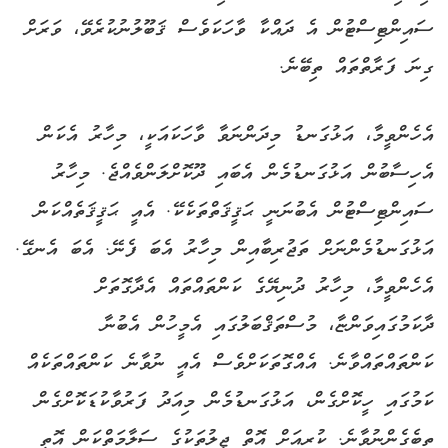
ސައިންޓިސްޓުން އެ ދައްކާ ވާހަކަވެސް ޤަބޫލުނުކުރެވޭ، ވަރަށް
ގިނަ ފަރާތްތައް ތިބޭނެ.
އެހެންވީމާ، އަޅުގަނޑު މިދަންނަވާ ވާހަކައަކީ، މިހާރު އެކަން
އެހިސާބުން އަޅުގަނޑުމެން އެބައި ދޫކޮށްލަންވެއްޖެ. މިހާރު
ސައިންޓިސްޓުން އެބުނަނީ ޙަޤީޤަތްތަކެކޭ. އެއީ ޙަޤީޤަތެއްކަން
އަޅުގަނޑުމެންނަށް ތަޖުރިބާއިން މިހާރު އެބަ ފެނޭ. އެބަ އެނގޭ.
އެހެންވީމާ، މިހާރު ދުނިޔޭގެ ކަންތައްތައް އެދާގޮތަށް
ދާކަމުގައިވަންޏާ، މުސްތަޤްބަލުގައި އެމީހުން އެބުނާ
ކަންތައްތައްވާނެ. އެއްގޮތަކަށްވެސް އެއީ ނުވާނެ ކަންތައްތަކެއް
ކަމުގައި ހީކޮށްގެން، އަޅުގަނޑުމެން މިއަދު ފަރުވާކުޑަކޮށްގެން
ތިބެގެންނުވާނެ. ކުރިއަށް އޮތް ޖީލުތަކުގެ ސަލާމަތްކަން އޮތީ