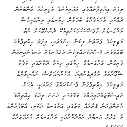
މިފަދަ އިޙްތިފާލެއްގައި ރައްޔިތުންގެ މަޖިލީހުގެ މެންބަރުން
ދެއްކެވި ވާހަކަފުޅުގެ ބާވަތުން މިތާނގައި އިނުމަކީވެސް
އަޅުގަނޑަށް މާފަސޭހަކަމަކަށްވިއެކޭ ދެންނެވޭކަށް ނެތް.
މަޖިލީހުގެ ފަރާތުން މިކަން ނިންމަވައި، މިފަދަ އިޙްތިފާލެއް
ބާއްވަވަން ޤަޞްދުކުރެއްވިކަން އަޅުގަނޑަށް އެނގުނުހިނދުން
ފެށިގެން، އަޅުގަނޑުގެ ހިތުގައި މިކަމާ ދޭތެރޭގައި ތަފާތު
ޝުޢޫރުތައް އުފެދިގެންދިޔަ. އެހެންނަމަވެސް، ރައްޔިތުންގެ
މަޖިލީހުގެ އިއްތިފާޤުން ފާސްކުރައްވާ ޤަރާރަކީ، އެއަށް
ރައީސުލްޖުމްހޫރިއްޔާގެ މަޤާމުގައި ހުންނަ މީހަކު އިޙްތިރާމް
ކުރަންޖެހޭނެ ޤަރާރެއް ކަމުގައި އަޅުގަނޑު ދެކޭތީ، އެބޭފުޅުންގެ
އެ ޤަރާރު އަނބުރާ ރައްދުކުރުމަކީ އަޅުގަނޑަށް ކުރެވޭވަރުގެ