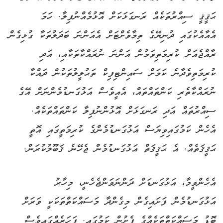
ޙަޤީޤީ ސިއްރުތަކެއް ރަނގަޅަކަށް އޮޅުމެއްނުފިލާ. ހަމަ
އެއާއެކުގައި ދުނިޔޭގެ ތިމާވެށްޓަށް އެއަންނަ ބަދަލުތަކާ ގުޅިގެން
ރާއްޖެއަށް ކުރިމަތިވަމުން އަންނަ ނުރައްކާތަކާއި، އަދި
ކުރިމަތިވެދާނެ ކަމަށް ސައިންޓިފިކް ތަޙުލީލުތަކުން ދައްކާ
ނުރައްކާތެރި ކަންތައްތައް، އެއީވެސް އަޅުގަނޑުމެންނަށް އޭގެ
ސިއްރުތައް އަދި ރަނގަޅަށް އޮޅުންނުފިލާ ކަންތައްތަކެއް.
އެހެން ކަމުގައިވިޔަސް އަޅުގަނޑުމެންގެ ކުރިމަތީގައި އޮތީ
ޙަޤީޤަތެއް. އެ ޙަޤީޤަތް އަޅުގަނޑުމެން ޖެހޭނެ ޤަބޫލުކުރަން.
އެހެންވީމާ، އަޅުގަނޑަށް ދަންނަވަންޖެހެނީ، މިހާރު
އަޅުގަނޑުމެން ފަށައިގެން މިގެންދާ މަސައްކަތްތަކަކީ ވަރަށް
ބޮޑު މަސައްކަތްތަކެއްގެ ފެށުން ކަމުގައި. ފަހަރެއްގައިވެސް