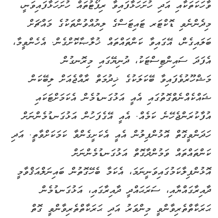
ވާހަކަތަކާއި އަދި ހުށަހަޅާފައިވާ ރިޕޯޓުތައް ހުށަހަޅާފައިވަނީ،
މިދެންނެވި ޑޮކްޓަރ ޓައިޓަސްގެ ލިޔުއްވުންތަކުގެ މައްޗަށް
ބަލައިގެން، އޭގައިވާ ކަންތައްތައް ޚުލާޞާކޮށްގެން. އެހެންވީމާ،
އެފަދަ ސައިންޓިސްޓަކު، ދުނިޔޭގައި މިރޮނގުން
މަޝްހޫރުވެފައިވާ ބޭކަލަކުގެ ޚިދުމަތް ރާއްޖެއަށް ލިބޭކަން
ޝައްކެއްނެތްގޮތުގައި އެއީ އަޅުގަނޑުމެން އެކަމަށްޓަކައި
އުފާކުރަންޖެހޭނެ ކަމެއް. އެއީ އޭގެފަހުން އަޅުގަނޑުމެންނަށް
ހަދަންވީގޮތް އޮޅުންފިލުން އެއީ އެކަށީގެންވާ ކަމަކަށްވާތީ. އަދި
ކަންތައްތައް ވަމުންދާގޮތް އަޅުގަނޑުމެންނަށް
އޮޅުންފިލާކަމުގައިވަނީނަމަ، އެކަމާ ބެހޭގޮތުން ބައިނަލްއަޤްވާމީ
ދާއިރާގައްޔާއި، ސަރަޙައްދީ ދާއިރާގައި، އަޅުގަނޑުމެން
ޙަރަކާތްތެރިވާންވީ މިންވަރު އަދި ޙަރަކާތްތެރިވާންވީ ގޮތް