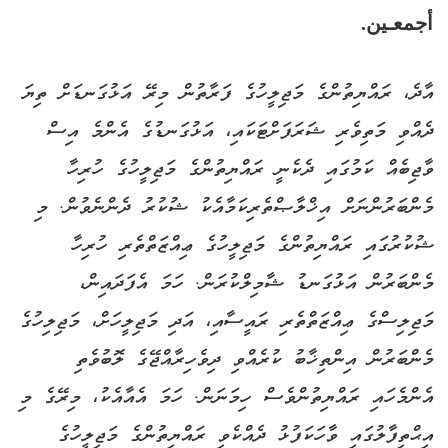
أجمعـين.
އާދެ، ރައްޔިތުންގެ މަޖިލީހުގެ ފަރާތުން މިރޭ އަޅުގަނޑަށް ތިޔަ
ދެއްވި މަތިވެރި ޝަރަފަށްޓަކައި، އަޅުގަނޑުގެ އެންމެ އިސް
ވާޖިބެއް ކަމުގައި ދެކެނީ ރައްޔިތުންގެ މަޖިލީހުގެ ހުރިހާ
މެންބަރުންނަށް އިޚްލާޞްތެރިކަމާއެކު ޝުކުރު ދެންނެވުން. މި
ޝުކުރުގައި ރައްޔިތުންގެ މަޖިލީހުގެ ޢިއްޒަތްތެރި ހުރިހާ
މެންބަރުން އަޅުގަނޑު ޝާމިލްކުރަން. ހަމަ އެފަދައިން،
މަޖިލިސްގެ ޢިއްޒަތްތެރި ރައީސާއި، އަދި މަޖިލީހަށް، މަޖިލިހުގެ
މެންބަރުން އިންތިޚާބު ކުރެއްވި ދިވެހިރާއްޖޭގެ ލޮބުވެތި
އެންމެހައި ރައްޔިތުންވެސް ހިމަނަން. ހަމަ އެއާއެކު، މިރޭގެ މި
އިޙްތިފާލުގައި ވާހަކަފުޅު ދެއްކެވި ރައްޔިތުންގެ މަޖިލީހުގެ