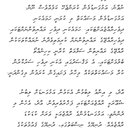
ނުވާނެ. އަޅުގަނޑުމެން ކުރަންޖެހޭ ކަމެއްވެސް ނޫން.
އަޅުގަނޑުމެން މަސައްކަތް މި ކުރަނީ ހަމައެކަނި
ދިވެހިރާއްޖެއަށްޓަކައި. ހަމައެކަނި ދިވެހި ރައްޔިތުންނަށްޓަކައި.
ދިވެހިރާއްޖޭގެ ރައްޔިތުންނަށް ކުރިމަތިވެދާނެ ނުރައްކާތަކަކުން
ރާއްޖޭގެ ރައްޔިތުން ސަލާމަތް ކުރާނީ ކިހިނެއްތޯ
ބެލުމަށްޓަކައި، އެ މަޤްޞަދުގައި އެކަނި ދިވެހި ސަރުކާރުން
ކުރާ މަސައްކަތްތަކެއް މިހާރު ފަށައިގެން ކުރަމުން މިގެންދަނީ.
އާދެ، މި އިނާމު ލިބުމުން އެކަމުން އަޅުގަނޑަށް ލިބުނު
ޝުޢޫރަކީ ރާއްޖެއަށްޓަކައި ފަޚްރުވެރިވުން. އާދެ، އެހެން މި
ދެންނެވީ، އަޅުގަނޑުމެންގެ ރާއްޖެއަކީ ވަރަށް ކުޑަކުޑަ
ރާއްޖެއެއް. ދުނިޔޭގެ ނިސްބަތުގައި، ދުނިޔޭގެ ޤައުމުތަކުގެ