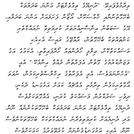
ވިދާޅުވެފައިވޭ. "ދުނިޔޭގެ ތިމާވެށްޓަށް އަންނަ ބަދަލުތަކާ
ބެހޭގޮތުންނާއި ޚާއްޞަކޮށް، އޯޒޯން ފަށަލައަށް އަންނަ ބަދަލާއި،
އޭގެ ސަބަބުން އިންސާނިއްޔަތަށް ކުރިމަތިވާ ނުރައްކާތެރި
ކަންތައްތަކާ ބެހޭގޮތުން، ރާއްޖޭގެ ރައީސް އެކިއެކި
މަސައްކަތްކޮށް، ޢިލްމީ ހޯދުންތައް ހޯދާފައިވާތީ، އެކަމުގެ އަގު
ވަޒަންކުރުމުގެ ގޮތުން އެފަރާތުން ދެއްވާ އިނާމެކޭ." އެއީ.
"އެހެންނަމަވެސް، އެއީ އެފަރާތުގެ އިޚްލާޞްތެރިކަމުން، ނުވަތަ
އޯގާވެރިކަމުން ވިދާޅުވި އެއްޗެއް ކަމަށް އަޅުގަނޑު ދެކެނީ.
ދިވެހި ސަރުކާރުން މަސައްކަތް ކުރަނީ، އެއްގޮތަކަށްވެސް
ދުނިޔޭގެ ތިމާވެށްޓަށް އަންނަ ބަދަލުތަކާ ބެހޭގޮތަކުންނެއް ނޫން.
އަދި ދުނިޔެއަށް ކުރިމަތިވެދާނެ ނުރައްކާތަކަކާ ބެހޭގޮތަކުންވެސް
ނޫން. އެއީކީ އަޅުގަނޑުމެންނަށް ކުރެވޭވަރުގެ ކަމަކަށްވެސް