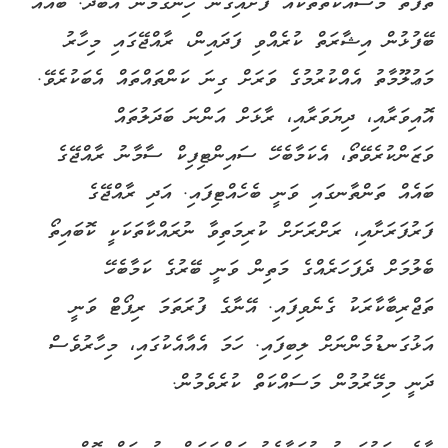
ތަފާތު މަސައްކަތްތަކެއް ފަށައިގެން ހިންގަމުން އެބަދޭ. ބައެއް
ބޭފުޅުން އިޝާރަތް ކުރެއްވި ފަދައިން، ރާއްޖޭގައި މިހާރު
މަޢުލޫމާތު އެއްކުރުމުގެ ވަރަށް ގިނަ ކަންތައްތައް އެބަކުރެވޭ.
އޮއިވަރާއި، ދިޔަވަރާއި، ރާޅަށް އަންނަ ބަދަލުތައް
ވަޒަންކުރެވޭތޯ، އެކަމާބެހޭ ސައިންޓިފިކް ސާމާނު ރާއްޖޭގެ
ބައެއް ތަންތާނގައި ވަނީ ބެހެއްޓިފައި. އަދި ރާއްޖޭގެ
ފަރުފަރަށާއި، ރަށްރަށަށް ކުރިމަތިވާ ނުރައްކާތަކަކީ ކޮބައިތޯ
ބެލުމަށް ދެފަހަރެއްގެ މަތިން ވަނީ ބޭރުގެ ކަމާބެހޭ
ތަޖްރިބާކާރަކު ގެނެވިފައި. އޭނާގެ ފުރަތަމަ ރިޕޯޓް ވަނީ
އަޅުގަނޑުމެންނަށް ލިބިފައި. ހަމަ އެއާއެކުގައި، މިހާރުވެސް
ދަނީ މިމޭރުމުން މަސައްކަތް ކުރެވެމުން.