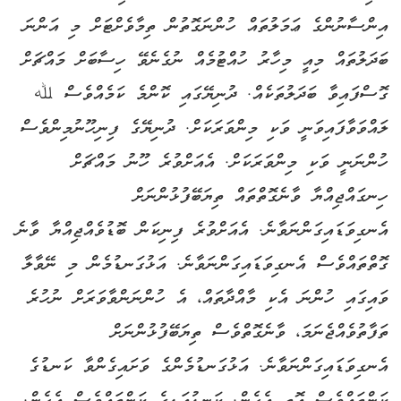
އިންސާނުންގެ ޢަމަލުތައް ހުންނަގޮތުން ތިމާވެށްޓަށް މި އަންނަ
ބަދަލުތައް މިއީ މިހާރު ހުއްޓުމެއް ނުގެނެވޭ ހިސާބަށް މައްޗަށް
ގޮސްފައިވާ ބަދަލުތަކެއް. ދުނިޔޭގައި ކޮންމެ ކަމެއްވެސް ﷲ
ލައްވަވާފައިވަނީ ވަކި މިންވަރަކަށް. ދުނިޔޭގެ ފިނިހޫނުމިންވެސް
ހުންނަނީ ވަކި މިންވަރަކަށް. އެއަށްވުރެ ހޫނު މައްޗަށް
ހިނގައްޖިއްޔާ ވާނެގޮތްތައް ތިޔަބޭފުޅުންނަށް
އެނގިވަޑައިގަންނަވާނެ. އެއަށްވުރެ ފިނިކަން ބޮޑުވެއްޖިއްޔާ ވާނެ
ގޮތްތައްވެސް އެނގިވަޑައިގަންނަވާނެ. އަޅުގަނޑުމެން މި ނޭވާލާ
ވައިގައި ހުންނަ އެކި މާއްދާތައް، އެ ހުންނަންވާވަރަށް ނުހުރެ
ތަފާތުވެއްޖެނަމަ، ވާނެގޮތްވެސް ތިޔަބޭފުޅުންނަށް
އެނގިވަޑައިގަންނަވާނެ. އަޅުގަނޑުމެންގެ ވަށައިގެންވާ ކަނޑުގެ