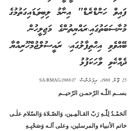
ފައިވް ހަންޑްރެޑް" އިނާމު ލިބިވަޑައިގަތުމުގެ
މުނާސަބަތުގައި،ރައްޔިތުންގެ މަޖިލީހުން
ބޭއްވެވި އިޙްތިފާލުގައި، ރައީސުލްޖުމްހޫރިއްޔާ
ދެއްކެވި ވާހަކަފުޅު
25 ޖޫން 1988
، ރިފަރެންސް:
SA/RMAG/1988/17
بســم اللّـه الرّحمـن الرّحيــم
اَلحَمْـدُ لِلّـهِ رَبّ العَـالَمِـين، وَالصّـلاة وَالسّلام علٰـى
خاتم الأنبياء والمرسلين، وعلى آلـه وَصَحْبِـهِ