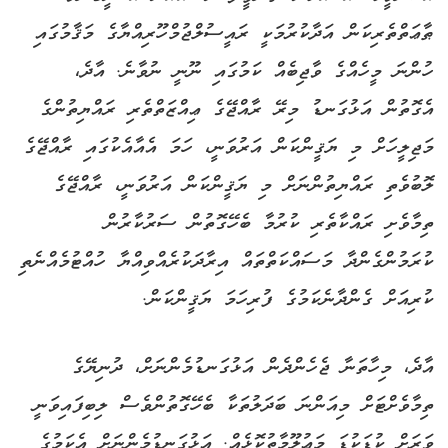
ޠާޢަތްތެރިކަން އަދާކުރުމަކީ ރައީސުލްޖުމްހޫރިއްޔާގެ މަޤާމުގައި
ހުންނަ މީހެއްގެ ވާޖިބެއް ކަމުގައި ނޫނީ ނުވާނެ. އާދެ،
އެގޮތުން އަޅުގަނޑު މިރޭ ރާއްޖޭގެ ޢިއްޒަތްތެރި ރައްޔިތުންގެ
މަޖިލީހަށް މި ޔަޤީންކަން އަރުވަނީ، ހަމަ އެއާއެކުގައި ރާއްޖޭގެ
ލޮބުވެތި ރައްޔިތުންނަށް މި ޔަޤީންކަން އަރުވަނީ، ރާއްޖޭގެ
ތިމާވެށި ރައްކާތެރި ކުރުމާ ބެހޭގޮތުން ސަރުކާރުން
ކުރަމުންގެންދާ މަސައްކަތްތައް އިރާދަކުރެއްވިއްޔާ ހުއްޓުމެއްނެތި
ކުރިއަށް ގެންދާނެކަމުގެ ފުރިހަމަ ޔަޤީންކަން.
އާދެ، މިހާތަނާ ޖެހެންދެން އަޅުގަނޑުމެންނަށް، ދުނިޔޭގެ
ތިމާވެށްޓަށް މިއަންނަ ބަދަލުތަކާ ބެހޭގޮތުންވެސް ލިބިފައިވަނީ
ވަރަށް ކުޑަކުޑަ މަޢުލޫމާތުކޮޅެއް. އަޅުގަނޑުމެންނަށް އެކަމުގެ