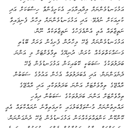
އަޅުގަނޑުމެންނަށް މިދާއިރާގައި އެކަށީގެންވާ ހިސާބަކަށް އަދި
ކުރިއަކަށް ނުދެވޭ. އަދި އަޅުގަނޑުމެންނަށް މިހާރު ފެނިފައިވާ
ނަތީޖާތައް އެއީ އެންމެފަހުގެ ނަތީޖާތަކެއް ނޫން.
އަޅުގަނޑުމެންނަށް ޖެހޭ މިހާރުން ފެށިގެން ވަރަށް ބޮޑެތި
މަސައްކަތްތަކެއް ކުރަން. ދުނިޔޭގެ ތިމާވެށްޓަށް މި އަންނަ
ބަދަލުތަކުގެ ސަބަބަކީ ކޮބައިކަން އަޅުގަނޑުމެން ޖެހޭ
ދެނެގަންނަން. އަދި އެބަދަލުތައް އެހެން އައުމުގެ ސަބަބުން
ރާއްޖޭގެ ތިމާވެށްޓަށް އަންނަ ބަދަލުތަކާއި އަދި ރާއްޖޭގެ
ތިމާވެށްޓަށް އަންނަ ބަދަލުތަކުގެ ސަބަބުން ދިވެހި
ރައްޔިތުންނަށް މުސްތަޤްބަލުގައި ކުރިމަތިވާނެ ނުރައްކާތައް އެއީ
ކޮންކޮން ކަންތައްތަކެއްކަން އަޅުގަނޑުމެން ޖެހޭ ދެނެގަންނަން.