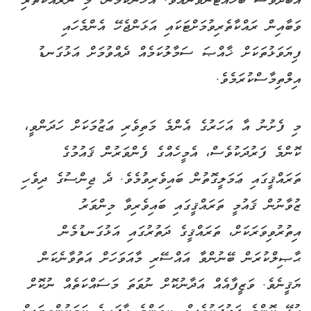
އަބަދުވެސް ބަހައްޓަންވާނެއެވެ. އެހެންކަމުން، މި ނުރައްކާތެރި
ވަބާއިން ރައްކާތެރިވުމަށްޓަކައި އަޅަންޖެހޭ އެންމެހައި
ފިޔަވަޅުތަކަށް ޚާއްޞަ ސަމާލުކަމެއް ދެއްވުމަށް އަޅުގަނޑު
އިލްތިމާސްކުރަމެވެ.
މި ފެށުނު އާ އަހަރުގެ އެންމެ މަތިވެރި ޢަޒުމަކަށް ހަދަންވީ،
ކޮންމެ ފަރުދަކުވެސް، އެމީހެއްގެ ފެންވަރުން ޤައުމުގެ
ތަރައްޤީގައި ޢަމަލީގޮތުން ބައިވެރިވުމެވެ. ދެ ޖިންސުގެ ދިވެހި
ޒުވާނުން ޤައުމީ ތަރައްޤީގައި ބައިވެރިވާ މިންވަރު
އިތުރުވިވަރަކަށް، ތަރައްޤީގެ ދަތުރުގައި އަޅުގަނޑުމެން
ޙާޞިލްކުރަން ބޭނުންވާ އައްސޭރި މާއަވަހަށް އަތުވާނެކަން
ޔަޤީނެވެ. ވަޒީފާއެއް އަދާނުކޮށް ނުވަތަ މަސައްކަތެއް ނުކޮށް