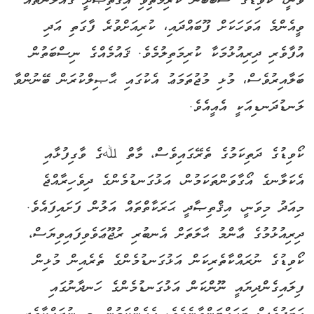
ވާނީ، ކޯވިޑުގެ ސަބަބުން ކުރިމަތިވި އިޤްތިޞާދީ ގެއްލުންތައް
ވީއެންމެ އަވަހަކަށް ފޫބައްދައި، ކުރިއަށްވުރެ ފާގަތި އަދި
އުފާވެރި ދިރިއުޅުމަކާ ކުރިމަތިލުމެވެ. ޤައުމެއްގެ ނިސްބަތުން
ބަލާއިރުވެސް، މުޅި މުޖުތަމަޢު އެކުގައި ޙާޞިލްކުރަން ބޭނުންވާ
ލަނޑުދަނޑިއަކީ އެއީއެވެ.
ކޯވިޑުގެ ދަތިކަމުގެ ތެރޭގައިވެސް، މާތް ﷲގެ ވާގިފުޅާއި
އެކަލާނގެ އޯގާވަންތަކަމުން، އަޅުގަނޑުމެންގެ ދިވެހިރާއްޖެ
މިއަދު މިވަނީ، އިޤްތިޞާދީ ޙަރަކާތްތައް އަލުން ފަށައިފައެވެ.
ދިރިއުޅުމުގެ ޢާންމު ޙާލަތަށް އެނބުރި ރުޖޫޢަވެވިފައިވިޔަސް،
ކޯވިޑުގެ ނުރައްކާތެރިކަން އަޅުގަނޑުމެންގެ ތެރެއިން މުޅިން
ފިލައިގެންދިޔައީ ނޫންކަން އަޅުގަނޑުމެންގެ ހަނދާނުގައި