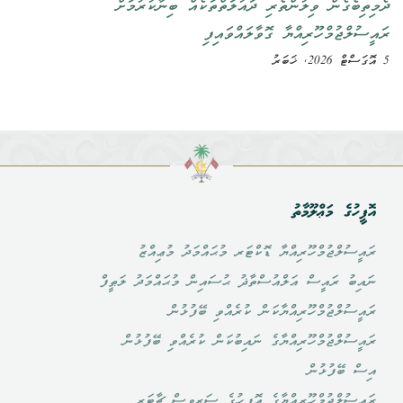
ދެމިތިބެގެން ވިލުންތެރި ދައުލަތްތަކެއް ބިނާކުރުމަށް
ރައީސުލްޖުމްހޫރިއްޔާ ގޮވާލައްވައިފި
5 އޮގަސްޓް 2026, ޚަބަރު
އޮފީހުގެ މަޢްލޫމާތު
ރައީސުލްޖުމްހޫރިއްޔާ ޑޮކްޓަރ މުޙައްމަދު މުޢިއްޒު
ނައިބު ރައީސް އަލްއުސްތާޛު ޙުސައިން މުޙައްމަދު ލަޠީފް
ރައީސުލްޖުމްހޫރިއްޔާކަން ކުރެއްވި ބޭފުޅުން
ރައީސުލްޖުމްހޫރިއްޔާގެ ނައިބުކަން ކުރެއްވި ބޭފުޅުން
އިސް ބޭފުޅުން
ރައީސުލްޖުމްހޫރިއްޔާގެ އޮފީހުގެ ސަރވިސް ޗާޓަރ