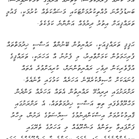
އުޅޭ ކޮންމެ ފަރުދަކުވެސް، ކިތަންމެ އާދައިގެ ކަމަކުންވިޔަސް،
ބަނޑުފުރާނަ މުއްތިކުރުމަށްޓަކައި މަސައްކަތެއް ކުރުމަކީ، ޤައުމީ
ތަރައްޤީއަށް އިތުރު ދިރުމެއް އަންނާނެ ކަމެކެވެ.
ޙަޤީޤީ ތަރައްޤީއަކީ، ރައްޔިތުން ބޭނުންވާ އަސާސީ ޚިދުމަތްތައް
ފުރިހަމަވުން ކަމަށްވާއިރު، މި ފެށުނު އާ އަހަރަކީ، ތަރައްޤީގެ
އުފާވެރިކަން ދިވެހި ރައްޔިތުންނަށް، ކުރިއަށްވުރެ އެތައް
ގުނައަކަށް ޙާޞިލްކުރެވޭނެ އަހަރެއް ކަމުގައި ވާނެއެވެ.
ރަށްރަށުގައި ދިރިއުޅޭ ރައްޔިތުން އެތައް އަހަރެއް ވަންދެން
މަޙްރޫމްވެފައި ތިބި އަސާސީ ޚިދުމަތްތައް، އެ ރަށްރަށުގައި
ޤާއިމުކުރުމަށް އިސްކަންދިނުމުގެ ސިޔާސަތުގެ ދަށުން، މިހާރު
ފަށާފައިވާ ކިތަންމެ މަޝްރޫޢެއް މި އަހަރުގެ ތެރޭގައި