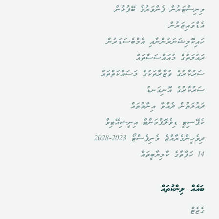
މިނިސްޓަރުން ފެންވަރުގެ ބޭފުޅުން
އެޑްވައިޒަރުން
ހައިކޮމިޝަނަރުންނާއި އެމްބެސަޑަރުން
ދައުލަތުގެ މުއައްސަސާތައް
ސަރުކާރުގެ ވުޒާރާތަކުގެ މަސައްކަތްތައް
ސަރުކާރުގެ އޮނިގަނޑު
ދައުލަތުން ދެއްވާ އިނާމުތައް
ކެޕޭސިޓީ ޑިވެލޮޕްމަންޓް އިނީޝިއޭޓިވް
ދިވެހީންގެރާއްޖެ މެނިފެސްޓޯ 2023-2028
14 ހަފްތާގެ ކާމިޔާބީތައް
ބައެއް ލިންކުތައް
ގެޒެޓް