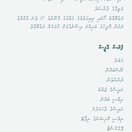
ވަޒީފާގެ ފުރުޞަތު
މަޢުލޫމާތު ހޯދައި ލިބިގަތުމުގެ ޙައްޤުގެ ޤާނޫނުގެ 37 ވަނަ މާއްދާގެ
ދަށުން އޮފީހުގެ އަމިއްލަ އިސްނެގުމަށް ހާމަކުރާ މަޢުލޫމާތު
ޕްރެސް އޮފީސް
ޚަބަރު
ނޫސްބަޔާން
ދެންނެވުން
ރައީސްގެ ޖަވާބު
ރިޔާސީ ބަޔާން
ރައީސްގެ ވާހަކަފުޅު
ރިޔާސީ ކޮމިޝަނުގެ ރިޕޯޓް
ޕޮޑްކާސްޓް