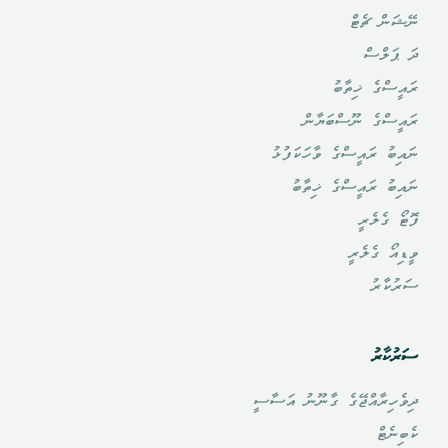
ނޭޝަން ޗެޓް
ދަ ޕަލްސް
ރައީސްގެ ޚިތާބު
ރައީސްގެ ނޫސްބަޔާން
ނައިބު ރައީސްގެ ވާހަކަފުޅު
ނައިބު ރައީސްގެ ޚިތާބު
ފޮޓޯ ގެލެރީ
ވީޑިއޯ ގެލެރީ
ސަރުކާރު
ސަރުކާރު
ދިވެހިރާއްޖޭގެ ގާނޫނު އަސާސީ
ކެބިނެޓް