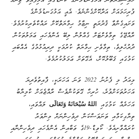
ހައިސިއްޔަތުން އަޅުގަނޑުމެންގެ ކޮނޑުގައި އެޅިފައިވާ ޒިންމާ
ފުރިހަމައަށް އަދާކޮށްގެންނެވެ. އެއީ އަޅުގަނޑުމެންގެ
ވަށައިގެންވާ ޤުދުރަތީ ނިޒާމު ޙިމާޔަތްކޮށް ރައްކާތެރިކުރުމެވެ.
ރާއްޖޭގެ ތިމާވެށްޓަށް ގެއްލުން ލިބޭ އެންމެހައި ޢަމަލުތަކުން
ދުރުހެލިވެ، ތިމާވެށި ޙިމާޔަތް ކުރުމަކީ ދިރިއުޅުމުގެ އެއްބައި
ކަމުގައި ޤަބޫލުކޮށް، އެގޮތަށް ޢަމަލުކުރުމެވެ.
މިއަދު މި ފެށުނު 2022 ވަނަ އަހަރަކީ، ފާއިތުވެދިޔަ
އަހަރުތަކަށްވުރެ، ހުރިހާ ގޮތަކުންވެސް ރާއްޖެއަށް ކާމިޔާބު
އަހަރެއް ކަމުގައި
اللهُ سُبْحَانَهُ وَتَعَالَى
ލައްވައި،
ތިޔާގިކަމާއި ތަނަވަސްކަން ދިވެހިންނަށް މިންވަރު
ކުރައްވާށިއެވެ. ކޯވިޑް-19ގެ ވަބާއިން އެންމެހައި ދިވެހިންނާއި