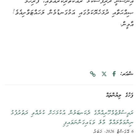
އިންސާނީ ދަރިފަސްކޮޅު ރައްކާތެރިކުރައްވައި، ފުރިހަމަ
ޞިއްޙަތާއި ދުޅަހެޔޮކަމުގައި އަޅުގަނޑުމެން ލަހައްޓަވާށިއެވެ!
އާމީން.
ޝެއަރ:
ފަހުގެ ލިޔުންތައް
ރައީސުލްޖުމްހޫރިއްޔާގެ ދެކަނބަލުން އުކުޅަހަށް ކުރެއްވި ދަތުރުފުޅު
ނިންމަވާލައްވާ މާލެ ވަޑައިގަންނަވައިފި
6 އޮގަސްޓް 2026, ޚަބަރު