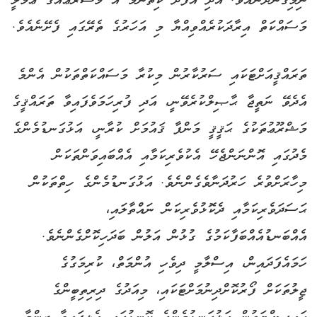
ނިމިގެންދާނެއެވެ. އަދި އެފަދަ ކިތަންމެ އާ މަޝްރޫޢެއްގެ ޢަމަލީ
މަސައްކަތް އިރާދަކުރެއްވިއްޔާ މި އަހަރުގެ ތެރޭގައި ފެށޭނެއެވެ.
ތަރައްޤީއަށްޓަކައި ސަރުކާރުން މިކުރާ މަސައްކަތްތަކުން އެންމެ
އެދެވޭ ނަތީޖާ ޙާޞިލްކުރެވޭނީ، އަދި ފުރިހަމަވެފައިވާ ތަރައްޤީގެ
މަޝްރޫޢުތަކުގެ ޙަޤީޤީ މަންފާ ޤައުމަށް ކުރާނީ، އަޅުގަނޑުމެންގެ
މެދުގައި އޮންނަންޖެހޭ އެކުވެރިކަމާއި އެއްބައިވަންތަކަން
މިހާރަށްވުރެ ހަރުދަނާވެގެންނެވެ. އަޅުގަނޑުމެންގެ ހިތްތަކުން
ޙަސަދަވެރިކަމާއި ދެކޮޅުވެރިކަން ނައްތާލައި،
އެއްބަނޑުއެއްބަފާކަމުގެ ގުޅުން އަލުން ބަދަހިކޮށްގެންނެވެ.
ހަމައެފަދައިން، އިސްލާމީ ދިވެހި އުންމަތް، ކުރިމަގުގެ
ޖީލުތަކަށް ފޯރުކޮށްދިނުމަށްޓަކައި، މިއަދުގެ ދިރިތިބީންގެ