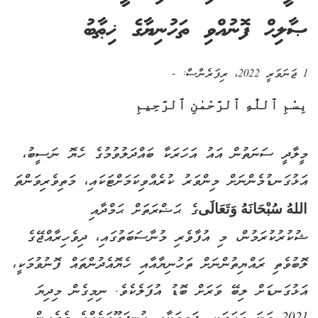
ޞާލިޙް ފޮނުއްވި ތަހުނިޔާގެ ޚިޠާބު
1 ޖަނަވަރީ 2022
، ރިފަރެންސް:
-
بِسْمِ ٱللّٰهِ ٱلرَّحْمٰنِ ٱلرَّحِيمِ
މީލާދީ ސަނަތުން އައު އަހަރަކާ ބައްދަލުވުމުގެ ހެޔޮ ނަސީބު،
އަޅުގަނޑުމެންނަށް މިންވަރު ކުރެއްވިކަމަށްޓަކައި، މަތިވެރިވަންތަ
اللهُ سُبْحَانَهُ وَتَعَالَى
ގެ ޙަޟްރަތަށް ޙަމްދާއި
ޝުކުރުކުރަމުން، މި އުފާވެރި މުނާސަބަތުގައި، ދިވެހިރާއްޖޭގެ
ލޮބުވެތި ރައްޔިތުންނަށް ތަހުނިޔާއާއި ހެޔޮއެދުންތައް ފޮނުވުމަކީ،
އަޅުގަނޑަށް ލިބޭ ވަރަށް ބޮޑު އުފަލެކެވެ. ނިމިގެން މިދިޔަ