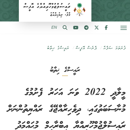
EN
ފުރަތަމަ ޞަފްޙާ
ޕްރެސް އޮފީސް
ރައީސްގެ ޚިތާބު
ރައީސްގެ ޚިތާބު
މީލާދީ 2022 ވަނަ އަހަރު ފެށުމުގެ
މުނާސަބަތުގައި، ދިވެހިރާއްޖޭގެ ރައްޔިތުންނަށް
ރައީސުލްޖުމްހޫރިއްޔާ އިބްރާހީމް މުޙައްމަދު