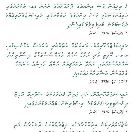
5 މިލިއަން ގަސް އިންދުމުގެ ޕްރޮގްރާމްގެ ދަށުން އއ. އުކުޅަހުގައި
ކުރިއަށްގެންދެވި ގަސް އިންދުމުގެ ހަރަކާތުގައި ރައީސުލްޖުމްހޫރިއްޔާގެ
ދެކަނބަލުން ބައިވެރިވެވަޑައިގެންފި
5 އޮގަސްޓް 2026, ޚަބަރު
ރައީސުލްޖުމްހޫރިއްޔާ، އަރިއަތޮޅު އުތުރުބުރީ އުކުޅަސް ކައުންސިލާއި،
އ.ތ.މ ކޮމިޓީ އަދި ރަށުގެ ބައެއް މުއައްސަސާތަކުގެ އިސްވެރިންނާ
ބައްދަލުކުރައްވައި ރަށުގެ ތަރައްޤީއަށް އެންމެ މުހިންމު ކަންކަމާ
ގުޅޭގޮތުން މަޝްވަރާކުރައްވައިފި
5 އޮގަސްޓް 2026, ޚަބަރު
ރައީސުލްޖުމްހޫރިއްޔާ، ކުދި ޖަޒީރާ ޤައުމުތަކުގެ ސުޕްރީމް އޮޑިޓް
އިންސްޓިޓިއުޝަންތަކުގެ އިސްވެރިންނާ ބައްދަލުކުރައްވައިފި
5 އޮގަސްޓް 2026, ޚަބަރު
ނަޒާހަތްތެރިކަން އިތުރުކުރުމަށާއި އީޖާދުކުރުމަށް ވުނަކުރުން މަތީ