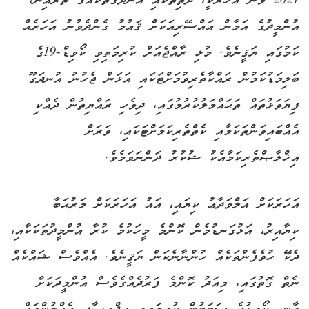
2021 ވަނަ އަހަރަކީ، ދަތިތަކާއި އުނދަގޫތަކެއްގެ ތެރެއިން،
އުންމީދުގެ އަމާން އައްސޭރިއަކަށް ޤައުމު ގެންދެވުނު އަހަރެއް
ކަމުގައި ޔަޤީނެވެ. މުޅި ރާއްޖެއަށް ކުރިމަތިވި ކޯވިޑް-19ގެ
ބަލިމަޑުކަމުން ރައްކާތެރިވުމަށްޓަކައި އަޅަން ޖެހުނު އުނދަގޫ
ފިޔަވަޅުތައް ތަޙައްމަލުކުރުމުގައި، ދިވެހި ރައްޔިތުން ދެއްކި
އެއްބައިވަންތަކަމާއި ކެތްތެރިކަމަށްޓަކައި، ވަރަށް
އިޚްލާޞްތެރިކަމާއެކު ޝުކުރު ދަންނަވަމެވެ.
އަހަރަކަށް އަލްވަދާޢު ކިޔައި، އައު އަހަރަކަށް މަރުޙަބާ
ކިޔާއިރު، އަޅުގަނޑުމެން ކޮންމެ މީހަކުމެ ކުރާ އުންމީދުތަކަކާއި،
ދެކޭ ހުވެފެންތަކެއް ހުންނާނެކަން ޔަޤީނެވެ. އެއްވެސް ޝައްކެއް
ނެތް ގޮތުގައި، މިއަދު ކޮންމެ ފަރުދެއްގެވެސް އުންމީދަކަށް