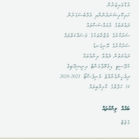
އެޑްވައިޒަރުން
ހައިކޮމިޝަނަރުންނާއި އެމްބެސަޑަރުން
ދައުލަތުގެ މުއައްސަސާތައް
ސަރުކާރުގެ ވުޒާރާތަކުގެ މަސައްކަތްތައް
ސަރުކާރުގެ އޮނިގަނޑު
ދައުލަތުން ދެއްވާ އިނާމުތައް
ކެޕޭސިޓީ ޑިވެލޮޕްމަންޓް އިނީޝިއޭޓިވް
ދިވެހީންގެރާއްޖެ މެނިފެސްޓޯ 2023-2028
14 ހަފްތާގެ ކާމިޔާބީތައް
ބައެއް ލިންކުތައް
ގެޒެޓް