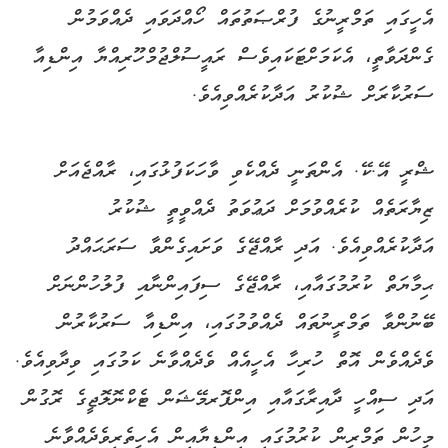
އެހީގައި ތަމްރީނުގެ ފުރްޞަތުތައް ހޯއްދަވައި ދެއްވަމުން
ގެންދަވާތީ، އެކަމަށްޓަކައިވެސް ރައީސުލްޖުމްހޫރިއްޔާ އިންޑިއާ
ސަރުކާރަށް ޝުކުރު އަދާކުރެއްވިއެވެ.
ޝްރީ އޭ.ކޭ. އެންތަނީ ދެއްކެވި ވާހަކަފުޅުގައި، ރާއްޖެއަށް
ޒިޔާރަތެއް ކުރެއްވުމަށް ދަޢުވަތު ދެއްވީތީ ޝުކުރު
އަދާކުރެއްވިއެވެ. އަދި ރާއްޖޭގެ ވަށައިގެންވާ ސަރަޙައްދު
ޙިމާޔަތް ކުރުމުގައާއި، ރާއްޖޭގެ ސިފައިންނާއި ފުލުހުންނަށް
ބޭނުންވާ ތަމްރީނުތައް ދެއްވުމުގައި، އިންޑިއާ ސަރުކާރުން
ވެދެއްވެން އޮތް ހުރިހާ އެހީއެއް ވެދެއްވާނެ ކަމުގައި ވިދާވިއެވެ.
އަދި ސިއްހީ ދާއިރާގައާއި އިންފޮރމޭޝަން ޓެކްނޮލޮޖީގެ ރޮގުން
މީހުން ތަމްރީން ކުރުމުގައި އިންޑިޔާއިން އެހީތެރިވެދެއްވާނެ