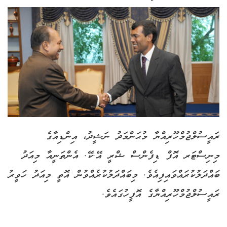
ރައީސުލްޖުމްހޫރިއްޔާ މުޙަންމަދު ނަޝީދު، އިންޑިއާގެ
މިނިސްޓަރ އޮފް ޑިފެންސް ޝްރީ އޭ.ކޭ. އެންތަނީއާ މިއަދު
ބައްދަލުކުރައްވައިފިއެވެ. މިބައްދަލުކުރެއްވުން އޮތީ މިއަދު ހަވީރު
ރައީސުލްޖުމްހޫރިއްޔާގެ އޮފީހުގައެވެ.