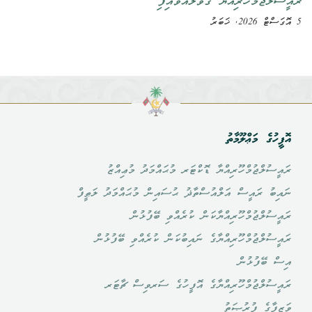
ރައީސުލްޖުމްހޫރިއްޔާ ގޮވާލައްވައިފި
5 އޮގަސްޓް 2026, ޚަބަރު
އޮފީހުގެ މަޢްލޫމާތު
ރައީސުލްޖުމްހޫރިއްޔާ ޑޮކްޓަރ މުޙައްމަދު މުޢިއްޒު
ނައިބު ރައީސް އަލްއުސްތާޛު ޙުސައިން މުޙައްމަދު ލަޠީފް
ރައީސުލްޖުމްހޫރިއްޔާކަން ކުރެއްވި ބޭފުޅުން
ރައީސުލްޖުމްހޫރިއްޔާގެ ނައިބުކަން ކުރެއްވި ބޭފުޅުން
އިސް ބޭފުޅުން
ރައީސުލްޖުމްހޫރިއްޔާގެ އޮފީހުގެ ސަރވިސް ޗާޓަރ
ވަޒީފާގެ ފުރުޞަތު