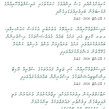
ކުރިއަށްގެންދެވި ގަސް އިންދުމުގެ ހަރަކާތުގައި ރައީސުލްޖުމްހޫރިއްޔާގެ
ދެކަނބަލުން ބައިވެރިވެވަޑައިގެންފި
5 އޮގަސްޓް 2026, ޚަބަރު
ރައީސުލްޖުމްހޫރިއްޔާ، އަރިއަތޮޅު އުތުރުބުރީ އުކުޅަސް ކައުންސިލާއި،
އ.ތ.މ ކޮމިޓީ އަދި ރަށުގެ ބައެއް މުއައްސަސާތަކުގެ އިސްވެރިންނާ
ބައްދަލުކުރައްވައި ރަށުގެ ތަރައްޤީއަށް އެންމެ މުހިންމު ކަންކަމާ
ގުޅޭގޮތުން މަޝްވަރާކުރައްވައިފި
5 އޮގަސްޓް 2026, ޚަބަރު
ރައީސުލްޖުމްހޫރިއްޔާ، ކުދި ޖަޒީރާ ޤައުމުތަކުގެ ސުޕްރީމް އޮޑިޓް
އިންސްޓިޓިއުޝަންތަކުގެ އިސްވެރިންނާ ބައްދަލުކުރައްވައިފި
5 އޮގަސްޓް 2026, ޚަބަރު
ނަޒާހަތްތެރިކަން އިތުރުކުރުމަށާއި އީޖާދުކުރުމަށް ވުނަކުރުން މަތީ
ދެމިތިބެގެން ވިލުންތެރި ދައުލަތްތަކެއް ބިނާކުރުމަށް