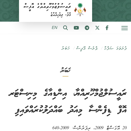
EN
ފުރަތަމަ ޞަފްޙާ
ޕްރެސް އޮފީސް
ޚަބަރު
ޚަބަރު
ރައީސުލްޖުމްހޫރިއްޔާ، އިންޑިއާގެ މިނިސްޓަރ
އޮފް ޑިފެންސާ މިއަދު ބައްދަލުކުރައްވައިފި
20 އޮގަސްޓް 2009
، ރިފަރެންސް:
2009-640