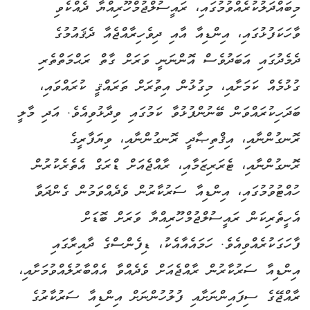
މިބައްދަލުކުރެއްވުމުގައި، ރައީސުލްޖުމްހޫރިއްޔާ ދެއްކެވި
ވާހަކަފުޅުގައި، އިންޑިއާ އާއި ދިވެހިރާއްޖެއާ ދެޤައުމުގެ
ދެމެދުގައި އަބަދުވެސް އޮންނަނީ ވަރަށް ގާތް ރަޙްމަތްތެރި
ގުޅުމެއް ކަމަށާއި، މިގުޅުން އިތުރަށް ތަރައްޤީ ކުރައްވައި،
ބަދަހިކުރައްވަން ބޭނުންފުޅުވާ ކަމުގައި ވިދާޅުވިއެވެ. އަދި މާލީ
ރޮނގުންނާއި، އިޤްތިޞާދީ ރޮނގުންނާއި، ވިޔަފާރީގެ
ރޮނގުންނާއި، ޓެރަރިޒަމާއި، ރާއްޖެއަށް ޑްރަގް އެތެރެކުރުން
ހުއްޓުވުމުގައި، އިންޑިއާ ސަރުކާރުން ވެދެއްވަމުން ގެންދަވާ
އެހީތެރިކަން ރައީސުލްޖުމްހޫރިއްޔާ ވަރަށް ބޮޑަށް
ފާހަގަކުރެއްވިއެވެ. ހަމައެއާއެކު، ޑިފެންސްގެ ދާއިރާގައި
އިންޑިއާ ސަރުކާރުން ރާއްޖެއަށް ވެދެއްވާ އެއްބާރުލެއްވުމަށާއި،
ރާއްޖޭގެ ސިފައިންނަށާއި ފުލުހުންނަށް އިންޑިއާ ސަރުކާރުގެ