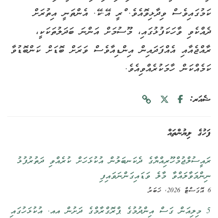
ކަމުގައިވެސް ވިދާޅިވޮއެވެ. ްރީ އޭ.ކޭ. އެންތަނީ އިތުރަށް
ދެއްކެވި ވާހަކަފުޅުގައި، މޫސުމަށް އަންނަ ބަދަލުތަކަކީ،
ރާއްޖެއާއި އެއްފަދައިން އިންޑިއާވެސް ވަރަށް ބޮޑަށް ކަންބޮޑުވާ
ކަމެއްކަން ހާމަކުރެއްވިއެވެ.
ޝެއަރ:
ފަހުގެ ލިޔުންތައް
ރައީސުލްޖުމްހޫރިއްޔާގެ ދެކަނބަލުން އުކުޅަހަށް ކުރެއްވި ދަތުރުފުޅު
ނިންމަވާލައްވާ މާލެ ވަޑައިގަންނަވައިފި
6 އޮގަސްޓް 2026, ޚަބަރު
5 މިލިއަން ގަސް އިންދުމުގެ ޕްރޮގްރާމްގެ ދަށުން އއ. އުކުޅަހުގައި