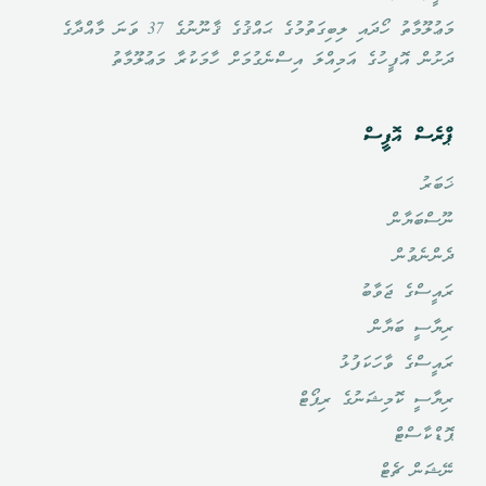
މަޢުލޫމާތު ހޯދައި ލިބިގަތުމުގެ ޙައްޤުގެ ޤާނޫނުގެ 37 ވަނަ މާއްދާގެ
ދަށުން އޮފީހުގެ އަމިއްލަ އިސްނެގުމަށް ހާމަކުރާ މަޢުލޫމާތު
ޕްރެސް އޮފީސް
ޚަބަރު
ނޫސްބަޔާން
ދެންނެވުން
ރައީސްގެ ޖަވާބު
ރިޔާސީ ބަޔާން
ރައީސްގެ ވާހަކަފުޅު
ރިޔާސީ ކޮމިޝަނުގެ ރިޕޯޓް
ޕޮޑްކާސްޓް
ނޭޝަން ޗެޓް