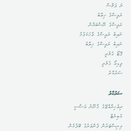
ދަ ޕަލްސް
ރައީސްގެ ޚިތާބު
ރައީސްގެ ނޫސްބަޔާން
ނައިބު ރައީސްގެ ވާހަކަފުޅު
ނައިބު ރައީސްގެ ޚިތާބު
ފޮޓޯ ގެލެރީ
ވީޑިއޯ ގެލެރީ
ސަރުކާރު
ސަރުކާރު
ދިވެހިރާއްޖޭގެ ގާނޫނު އަސާސީ
ކެބިނެޓް
މިނިސްޓަރުން ފެންވަރުގެ ބޭފުޅުން