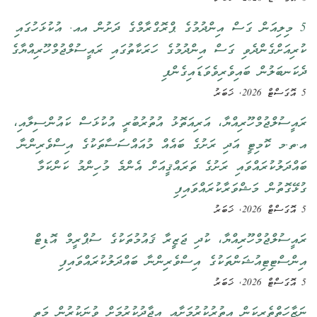
5 މިލިއަން ގަސް އިންދުމުގެ ޕްރޮގްރާމްގެ ދަށުން އއ. އުކުޅަހުގައި
ކުރިއަށްގެންދެވި ގަސް އިންދުމުގެ ހަރަކާތުގައި ރައީސުލްޖުމްހޫރިއްޔާގެ
ދެކަނބަލުން ބައިވެރިވެވަޑައިގެންފި
5 އޮގަސްޓް 2026, ޚަބަރު
ރައީސުލްޖުމްހޫރިއްޔާ، އަރިއަތޮޅު އުތުރުބުރީ އުކުޅަސް ކައުންސިލާއި،
އ.ތ.މ ކޮމިޓީ އަދި ރަށުގެ ބައެއް މުއައްސަސާތަކުގެ އިސްވެރިންނާ
ބައްދަލުކުރައްވައި ރަށުގެ ތަރައްޤީއަށް އެންމެ މުހިންމު ކަންކަމާ
ގުޅޭގޮތުން މަޝްވަރާކުރައްވައިފި
5 އޮގަސްޓް 2026, ޚަބަރު
ރައީސުލްޖުމްހޫރިއްޔާ، ކުދި ޖަޒީރާ ޤައުމުތަކުގެ ސުޕްރީމް އޮޑިޓް
އިންސްޓިޓިއުޝަންތަކުގެ އިސްވެރިންނާ ބައްދަލުކުރައްވައިފި
5 އޮގަސްޓް 2026, ޚަބަރު
ނަޒާހަތްތެރިކަން އިތުރުކުރުމަށާއި އީޖާދުކުރުމަށް ވުނަކުރުން މަތީ