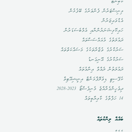
ކެބިނެޓް
މިނިސްޓަރުން ފެންވަރުގެ ބޭފުޅުން
އެޑްވައިޒަރުން
ހައިކޮމިޝަނަރުންނާއި އެމްބެސަޑަރުން
ދައުލަތުގެ މުއައްސަސާތައް
ސަރުކާރުގެ ވުޒާރާތަކުގެ މަސައްކަތްތައް
ސަރުކާރުގެ އޮނިގަނޑު
ދައުލަތުން ދެއްވާ އިނާމުތައް
ކެޕޭސިޓީ ޑިވެލޮޕްމަންޓް އިނީޝިއޭޓިވް
ދިވެހީންގެރާއްޖެ މެނިފެސްޓޯ 2023-2028
14 ހަފްތާގެ ކާމިޔާބީތައް
ބައެއް ލިންކުތައް