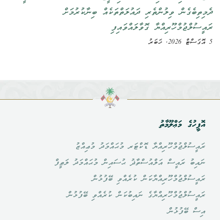
ދެމިތިބެގެން ވިލުންތެރި ދައުލަތްތަކެއް ބިނާކުރުމަށް
ރައީސުލްޖުމްހޫރިއްޔާ ގޮވާލައްވައިފި
5 އޮގަސްޓް 2026, ޚަބަރު
އޮފީހުގެ މަޢްލޫމާތު
ރައީސުލްޖުމްހޫރިއްޔާ ޑޮކްޓަރ މުޙައްމަދު މުޢިއްޒު
ނައިބު ރައީސް އަލްއުސްތާޛު ޙުސައިން މުޙައްމަދު ލަޠީފް
ރައީސުލްޖުމްހޫރިއްޔާކަން ކުރެއްވި ބޭފުޅުން
ރައީސުލްޖުމްހޫރިއްޔާގެ ނައިބުކަން ކުރެއްވި ބޭފުޅުން
އިސް ބޭފުޅުން