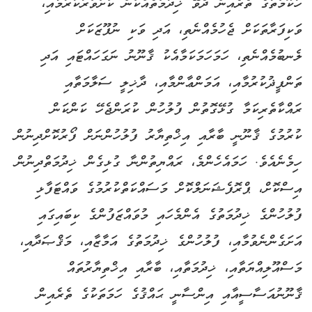
ހުކޫމަތުގެ ތެރެއިން ދެވޭ ޚިދުމަތެއްކަން ކަށަވަރުކުރުމާއި،
ވަކިފަރާތަކަށް ޖެހުމެއްނެތި، އަދި ވަކި ނުފޫޒަކަށް
ލެނބުމެއްނެތި، ހަމަހަމަކަމާއެކު ޤާނޫނު ނަގަހައްޓައި އަދި
ތަންފީޛުކުރުމާއި، އަމަންޢާންމާއި، ދާޚިލީ ސަލާމަތާއި
ރައްކާތެރިކަމާ ގުޅޭގޮތުން ފުލުހުން ކުރަންޖެހޭ ކަންކަން
ކުރުމުގެ ޤާނޫނީ ބާރާއި އިޚްތިޔާރު ފުލުހުންނަށް ފޯރުކޮށްދިނުން
ހިމެނެއެވެ. ހަމައެހެންމެ، ރައްޔިތުންނާ ގުޅިގެން ޚިދުމަތްދިނުން
އިސްކޮށް، ޕްރޮފެޝަނަލްކޮށް މަސައްކަތްކުރުމުގެ ވައްޓަފާޅި
ފުލުހުންގެ ޚިދުމަތުގެ އެންމެހައި މުވައްޒަފުންގެ ކިބައިގައި
އަށަގެންނެވުމާއި، ފުލުހުންގެ ޚިދުމަތުގެ އަމާޒާއި، މަޤްޞަދާއި،
މަސްއޫލިއްޔަތާއި، ޚިދުމަތާއި، ބާރާއި އިޚްތިޔާރުތައް
ޤާނޫނުއަސާސީއާއި އިންސާނީ ޙައްޤުގެ ހަމަތަކުގެ ތެރެއިން