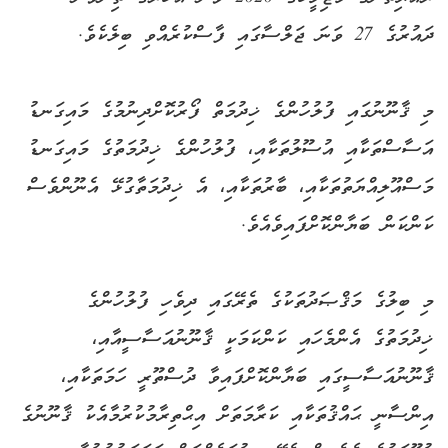
ދައުރުގެ 27 ވަނަ ޖަލްސާގައި ފާސްކުރެއްވި ބިލެކެވެ.
މި ޤާނޫނުގައި ފުލުހުންގެ ޚިދުމަތް ފޯރުކޮށްދިނުމުގެ މައިގަނޑު
އަސާސްތަކާއި އުސޫލުތަކާއި، ފުލުހުންގެ ޚިދުމަތުގެ މައިގަނޑު
މަސްއޫލިއްޔަތުތަކާއި، ބާރުތަކާއި، އެ ޚިދުމަތާގުޅޭ އެނޫންވެސް
ކަންކަން ބަޔާންކޮށްފައިވެއެވެ.
މި ބިލުގެ މަޤްޞަދުތަކުގެ ތެރޭގައި ދިވެހި ފުލުހުންގެ
ޚިދުމަތުގެ އެންމެހައި ކަންކަމަކީ ޤާނޫނުއަސާސީއާއި،
ޤާނޫނުއަސާސީގައި ބަޔާންކޮށްފައިވާ ދުސްތޫރީ ހަމަތަކާއި،
އިންސާނީ ޙައްޤުތަކާއި ކަރާމަތަށް އިޙްތިރާމުކުރުމާއެކު ޤާނޫނުގެ