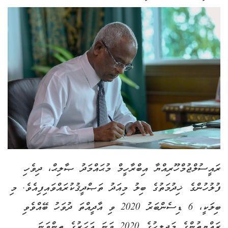
ރައީސުލްޖުމްހޫރިއްޔާ އިބްރާހީމް މުޙައްމަދު ޞާލިޙް، ދިވެހި
ފުލުހުންގެ ޚިދުމަތުގެ ބިލު މިއަދު ތަޞްދީޤުކުރައްވައިފިއެވެ. މި
ބިލަކީ، 6 ޑިސެންބަރު 2020 ވި އާދީއްތަ ދުވަހު ބޭއްވެވި
ރައްޔިތުންގެ މަޖިލީހުގެ 2020 ވަނަ އަހަރުގެ ތިންވަނަ