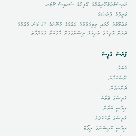
ރައީސުލްޖުމްހޫރިއްޔާގެ އޮފީހުގެ ސަރވިސް ޗާޓަރ
ވަޒީފާގެ ފުރުޞަތު
މަޢުލޫމާތު ހޯދައި ލިބިގަތުމުގެ ޙައްޤުގެ ޤާނޫނުގެ 37 ވަނަ މާއްދާގެ
ދަށުން އޮފީހުގެ އަމިއްލަ އިސްނެގުމަށް ހާމަކުރާ މަޢުލޫމާތު
ޕްރެސް އޮފީސް
ޚަބަރު
ނޫސްބަޔާން
ދެންނެވުން
ރައީސްގެ ޖަވާބު
ރިޔާސީ ބަޔާން
ރައީސްގެ ވާހަކަފުޅު
ރިޔާސީ ކޮމިޝަނުގެ ރިޕޯޓް