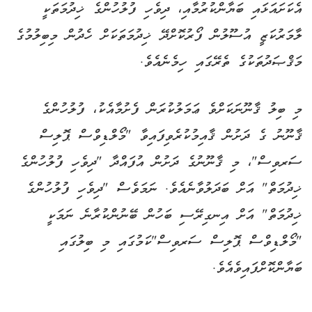
އެކަށައަޅައި ބަޔާންކުރުމާއި، ދިވެހި ފުލުހުންގެ ޚިދުމަތަކީ
ލާމަރުކަޒީ އުސޫލުން ފޯރުކޮށްދޭ ޚިދުމަތަކަށް ހެދުން މިބިލުމުގެ
މަޤްޞަދުތަކުގެ ތެރޭގައި ހިމެނެއެވެ.
މި ބިލު ޤާނޫނަކަށްވެ ޢަމަލުކުރަން ފެށުމާއެކު، ފުލުހުންގެ
ޤާނޫނު ގެ ދަށުން ޤާއިމުކުރެވިފައިވާ "މޯލްޑިވްސް ޕޮލިސް
ސަރވިސް"، މި ޤާނޫނުގެ ދަށުން އުފައްދާ "ދިވެހި ފުލުހުންގެ
ޚިދުމަތް" އަށް ބަދަލުވާނެއެވެ. ނަމަވެސް "ދިވެހި ފުލުހުންގެ
ޚިދުމަތް" އަށް އިނގިރޭސި ބަހުން ބޭނުންކުރާނެ ނަމަކީ
"މޯލްޑިވްސް ޕޮލިސް ސަރވިސް"ކަމުގައި މި ބިލުގައި
ބަޔާންކޮށްފައިވެއެވެ.