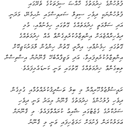
ފުލުހުންގެ ޚިދުމަތުގެ ޚާއްޞަ ސިފަތަކުގެ ތެރޭގައި
ފުލުހުންނަކީ ދިވެހި ސިވިލް ސަރވިސްގައި ނުހިމެނޭ، މަދަނީ
އަދި ސަލާމަތީ ޚިދުމަތެއްގެ ގޮތުގައި ހިމެނުމާއި، މުޅި
ދިވެހިރާއްޖެއަށް އިންތިޒާމުކުރެވިގެންވާ އެއް ޚިދުމަތެއްގެ
ގޮތުގައި ހިމެނުމާއި، އިދާރީ ގޮތުން ހިންގުން ލާމަރުކަޒީކޮށް
އިންތިޒާމުކުރެވިފައިވާ، އަދި ވަޒީފާއާބެހޭ ޤާނޫނުން އިސްތިސްނާ
ލިބިގެންވާ ޚިދުމަތެއްގެ ގޮތުގައި ވަނީ ކަނޑައެޅިފައެވެ.
ރައީސުލްޖުމްހޫރިއްޔާ މި ބިލު ތަޞްދީޤުކުރެއްވުމާއި ގުޅިގެން
ދިވެހި ފުލުހުންގެ ޚިދުމަތުގެ ޤާނޫނު މިއަދު ވަނީ ދިވެހި
ސަރުކާރުގެ ގެޒެޓުގައި ޝާއިޢު ކުރައްވާފައެވެ. މި ޤާނޫނަށް
ޢަމަލުކުރަން ފެށުމަށް ހަމަޖެހިފައި ވަނީ މި ޤާނޫނު