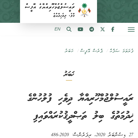
EN
ފުރަތަމަ ޞަފްޙާ
ޕްރެސް އޮފީސް
ޚަބަރު
ޚަބަރު
ރައީސުލްޖުމްހޫރިއްޔާ ދިވެހި ފުލުހުންގެ
ޚިދުމަތުގެ ބިލު ތަޞްދީޤުކުރައްވައިފި
27 ޑިސެންބަރު 2020
، ރިފަރެންސް:
2020-486