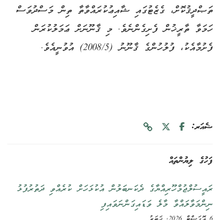
ތަޞްދީޤުކޮށް، ގެޒެޓުގައި ޝާއިޢުކުރައްވާތާ ތިން މަސްދުވަސް
ހަމަވާ ތާރީޚުން ފެށިގެންނެވެ. މި ޤާނޫނަށް ޢަމަލުކުރަން
ފެށުމާއެކު، ފުލުހުންގެ ޤާނޫނު (2008/5) އުވުނީއެވެ.
ޝެއަރ:
ފަހުގެ ލިޔުންތައް
ރައީސުލްޖުމްހޫރިއްޔާގެ ދެކަނބަލުން އުކުޅަހަށް ކުރެއްވި ދަތުރުފުޅު
ނިންމަވާލައްވާ މާލެ ވަޑައިގަންނަވައިފި
6 އޮގަސްޓް 2026, ޚަބަރު