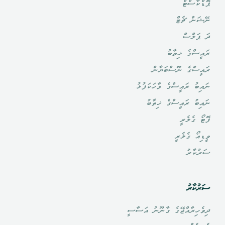
ޕޮޑްކާސްޓް
ނޭޝަން ޗެޓް
ދަ ޕަލްސް
ރައީސްގެ ޚިތާބު
ރައީސްގެ ނޫސްބަޔާން
ނައިބު ރައީސްގެ ވާހަކަފުޅު
ނައިބު ރައީސްގެ ޚިތާބު
ފޮޓޯ ގެލެރީ
ވީޑިއޯ ގެލެރީ
ސަރުކާރު
ސަރުކާރު
ދިވެހިރާއްޖޭގެ ގާނޫނު އަސާސީ