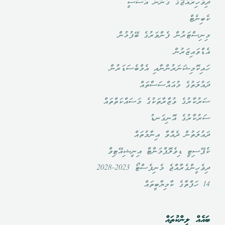
ދިވެހިރާއްޖޭގެ ގާނޫނު އަސާސީ
ކެބިނެޓް
މިނިސްޓަރުން ފެންވަރުގެ ބޭފުޅުން
އެޑްވައިޒަރުން
ހައިކޮމިޝަނަރުންނާއި އެމްބެސަޑަރުން
ދައުލަތުގެ މުއައްސަސާތައް
ސަރުކާރުގެ ވުޒާރާތަކުގެ މަސައްކަތްތައް
ސަރުކާރުގެ އޮނިގަނޑު
ދައުލަތުން ދެއްވާ އިނާމުތައް
ކެޕޭސިޓީ ޑިވެލޮޕްމަންޓް އިނީޝިއޭޓިވް
ދިވެހީންގެރާއްޖެ މެނިފެސްޓޯ 2023-2028
14 ހަފްތާގެ ކާމިޔާބީތައް
ބައެއް ލިންކުތައް