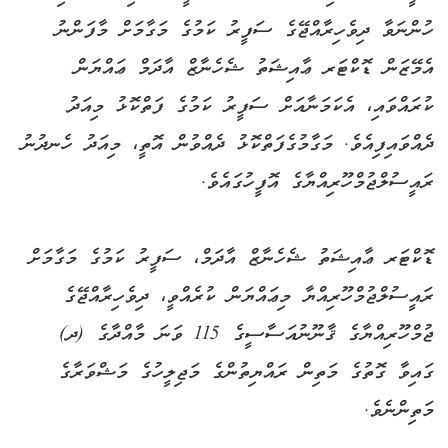
ހުންނަވާ ދިވެހިރާއްޖޭގެ ސަފީރު ކަމުގެ މަގާމަށް މާފަންނު
އެމޭޒަން ޑޮކްޓަރ ޢާއިޝަތު ޝެހެނާޒް އާދަމް ޢައްޔަން
ކުރައްވައި، އެކަމަނާއަށް ސަފީރު ކަމުގެ ފަތްކޮޅު މިއަދު
ދެއްވައިފިއެވެ. މަގާމުގެފަތްކޮޅު ދެއްވުން އޮތީ، މިއަދު ހެނދުނު
ރައީސުލްޖުމްހޫރިއްޔާގެ އޮފީހުގައެވެ.
ޑޮކްޓަރ ޢާއިޝަތު ޝެހެނާޒް އާދަމް، ސަފީރު ކަމުގެ މަގާމަށް
ރައީސުލްޖުމްހޫރިއްޔާ މިޢައްޔަން ކުރެއްވީ، ދިވެހިރާއްޖޭގެ
ޖުމްހޫރިއްޔާގެ ޤާނޫނުއަސާސީގެ 115 ވަނަ މާއްދާގެ (ދ)
ގައިވާ ގޮތުގެ މަތިން ރައްޔިތުންގެ މަޖިލީހުގެ މަޝްވަރާގެ
މަތިންނެވެ.