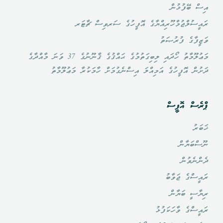
އިސް ބޭފުޅުން
ރައީސުލްޖުމްހޫރިއްޔާގެ އޮފީހުގެ ސަރވިސް ޗާޓަރ
ވަޒީފާގެ ފުރުޞަތު
މަޢުލޫމާތު ހޯދައި ލިބިގަތުމުގެ ޙައްޤުގެ ޤާނޫނުގެ 37 ވަނަ މާއްދާގެ
ދަށުން އޮފީހުގެ އަމިއްލަ އިސްނެގުމަށް ހާމަކުރާ މަޢުލޫމާތު
ޕްރެސް އޮފީސް
ޚަބަރު
ނޫސްބަޔާން
ދެންނެވުން
ރައީސްގެ ޖަވާބު
ރިޔާސީ ބަޔާން
ރައީސްގެ ވާހަކަފުޅު