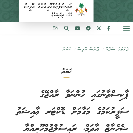
EN
ފުރަތަމަ ޞަފްޙާ
ޕްރެސް އޮފީސް
ޚަބަރު
ޚަބަރު
ޕާކިސްތާނުގައި ހުންނަވާ ރާއްޖޭގެ
ސަފީރުކަމުގެ މަގާމަށް ޑޮކްޓަރ ޢާއިޝަތު
ޝެހެނާޒް އާދަމް، ރައީސުލްޖުމްހޫރިއްޔާ