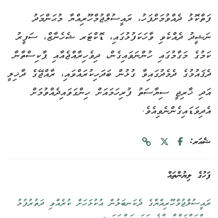
ފަތްކޮޅު ދެއްވުމަށްފަހު، ރައީސުލްޖުމްހޫރިއްޔާ މުޙަންމަދު
ނަޝީދު ދެއްކެވި ވާހަކަފުޅުގައި، ޑޮކްޓަރ ޝެހެނާޒް، ސަފީރު
ކަމުގެ މަގާމުގައި ހުންނަވައިގެން، ދިވެހިރާއްޖެއާއި ޕާކިސްތާނާ
ދެޤައުމުގެ ދެމެދުގައިވާ ގުޅުން ބަދަހިކުރައްވައި، ރާއްޖޭގެ ދާޚިލީ
އަދި ޚާރިޖީ ސިޔާސަތު ފުރިހަމައަށް ހިންގަވައިދެއްވުމަށް
އެދިވަޑައިގެންނެވިއެވެ.
ޝެއަރ:
ފަހުގެ ލިޔުންތައް
ރައީސުލްޖުމްހޫރިއްޔާގެ ދެކަނބަލުން އުކުޅަހަށް ކުރެއްވި ދަތުރުފުޅު