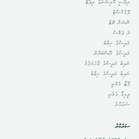
ރިޔާސީ ކޮމިޝަނުގެ ރިޕޯޓް
ޕޮޑްކާސްޓް
ނޭޝަން ޗެޓް
ދަ ޕަލްސް
ރައީސްގެ ޚިތާބު
ރައީސްގެ ނޫސްބަޔާން
ނައިބު ރައީސްގެ ވާހަކަފުޅު
ނައިބު ރައީސްގެ ޚިތާބު
ފޮޓޯ ގެލެރީ
ވީޑިއޯ ގެލެރީ
ސަރުކާރު
ސަރުކާރު