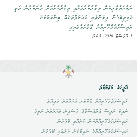
ނަޒާހަތްތެރިކަން އިތުރުކުރުމަށާއި އީޖާދުކުރުމަށް ވުނަކުރުން މަތީ
ދެމިތިބެގެން ވިލުންތެރި ދައުލަތްތަކެއް ބިނާކުރުމަށް
ރައީސުލްޖުމްހޫރިއްޔާ ގޮވާލައްވައިފި
5 އޮގަސްޓް 2026, ޚަބަރު
އޮފީހުގެ މަޢްލޫމާތު
ރައީސުލްޖުމްހޫރިއްޔާ ޑޮކްޓަރ މުޙައްމަދު މުޢިއްޒު
ނައިބު ރައީސް އަލްއުސްތާޛު ޙުސައިން މުޙައްމަދު ލަޠީފް
ރައީސުލްޖުމްހޫރިއްޔާކަން ކުރެއްވި ބޭފުޅުން
ރައީސުލްޖުމްހޫރިއްޔާގެ ނައިބުކަން ކުރެއްވި ބޭފުޅުން