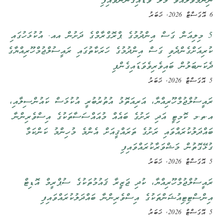
ނިންމަވާލައްވާ މާލެ ވަޑައިގަންނަވައިފި
6 އޮގަސްޓް 2026, ޚަބަރު
5 މިލިއަން ގަސް އިންދުމުގެ ޕްރޮގްރާމްގެ ދަށުން އއ. އުކުޅަހުގައި
ކުރިއަށްގެންދެވި ގަސް އިންދުމުގެ ހަރަކާތުގައި ރައީސުލްޖުމްހޫރިއްޔާގެ
ދެކަނބަލުން ބައިވެރިވެވަޑައިގެންފި
5 އޮގަސްޓް 2026, ޚަބަރު
ރައީސުލްޖުމްހޫރިއްޔާ، އަރިއަތޮޅު އުތުރުބުރީ އުކުޅަސް ކައުންސިލާއި،
އ.ތ.މ ކޮމިޓީ އަދި ރަށުގެ ބައެއް މުއައްސަސާތަކުގެ އިސްވެރިންނާ
ބައްދަލުކުރައްވައި ރަށުގެ ތަރައްޤީއަށް އެންމެ މުހިންމު ކަންކަމާ
ގުޅޭގޮތުން މަޝްވަރާކުރައްވައިފި
5 އޮގަސްޓް 2026, ޚަބަރު
ރައީސުލްޖުމްހޫރިއްޔާ، ކުދި ޖަޒީރާ ޤައުމުތަކުގެ ސުޕްރީމް އޮޑިޓް
އިންސްޓިޓިއުޝަންތަކުގެ އިސްވެރިންނާ ބައްދަލުކުރައްވައިފި
5 އޮގަސްޓް 2026, ޚަބަރު