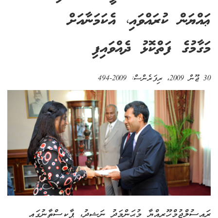
ޢައްޔަން ކުރައްވައި، އެކަމަނާއަށް
މަގާމުގެ ފަތްކޮޅު ދެއްވައިފި
30 ޖޫން 2009
، ރިފަރެންސް:
2009-494
ރައީސުލްޖުމްހޫރިއްޔާ މުޙަންމަދު ނަޝީދު، ޕާކިސްތާނުގައި