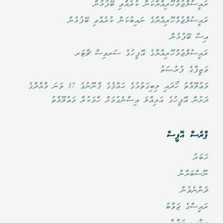
ރައީސުލްޖުމްހޫރިއްޔާކަން ކުރެއްވި ބޭފުޅުން
ރައީސުލްޖުމްހޫރިއްޔާގެ ނައިބުކަން ކުރެއްވި ބޭފުޅުން
އިސް ބޭފުޅުން
ރައީސުލްޖުމްހޫރިއްޔާގެ އޮފީހުގެ ސަރވިސް ޗާޓަރ
ވަޒީފާގެ ފުރުޞަތު
މަޢުލޫމާތު ހޯދައި ލިބިގަތުމުގެ ޙައްޤުގެ ޤާނޫނުގެ 37 ވަނަ މާއްދާގެ
ދަށުން އޮފީހުގެ އަމިއްލަ އިސްނެގުމަށް ހާމަކުރާ މަޢުލޫމާތު
ޕްރެސް އޮފީސް
ޚަބަރު
ނޫސްބަޔާން
ދެންނެވުން
ރައީސްގެ ޖަވާބު