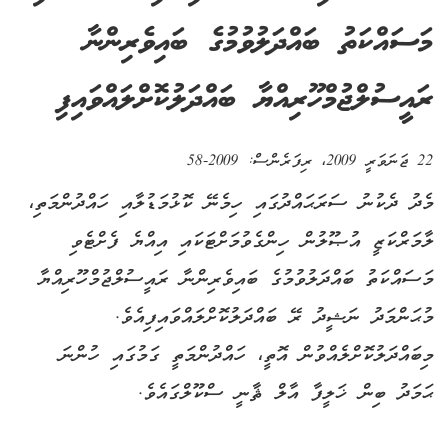
މަސައްކަތު ބައްދަލުވުމުގެ ބައިވެރިންނާ
ރައީސުލްޖުމްހޫރިއްޔާ ބައްދަލުކޮށްލައްވައިފި
22 ޖަނަވަރީ 2009
، ރިފަރެންސް:
2009-58
މެދު ދެކުނު ސަރަޙައްދުގައި ހިމެނޭ ކޮޅުމަޑުލާއި ހައްދުންމަތި،
ލާމަރްކަޒީ އުޞޫލުން ހިންގެވުމަށްޓަކައި އިއްޔެ ފެށްޓެވި
މަސައްކަތު ބައްދަލުވުމުގެ ބައިވެރިންނާ ރައީސުލްޖުމްހޫރިއްޔާ
މުޙަންމަދު ނަޝީދު ރޭ ބައްދަލުކޮށްލައްވައިފިއެވެ.
މިބައްދަލުކޮށްލެއްވުން އޮތީ، ހައްދުންމަތީ ގަމުގައި ހުންނަ
ޙަމަދު ބިން ޚަލީފާ އާލް ޘާނީ ސްކޫލްގައެވެ.