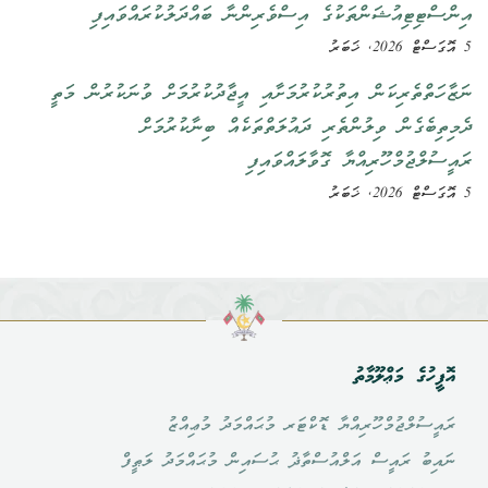
އިންސްޓިޓިއުޝަންތަކުގެ އިސްވެރިންނާ ބައްދަލުކުރައްވައިފި
5 އޮގަސްޓް 2026, ޚަބަރު
ނަޒާހަތްތެރިކަން އިތުރުކުރުމަށާއި އީޖާދުކުރުމަށް ވުނަކުރުން މަތީ
ދެމިތިބެގެން ވިލުންތެރި ދައުލަތްތަކެއް ބިނާކުރުމަށް
ރައީސުލްޖުމްހޫރިއްޔާ ގޮވާލައްވައިފި
5 އޮގަސްޓް 2026, ޚަބަރު
އޮފީހުގެ މަޢްލޫމާތު
ރައީސުލްޖުމްހޫރިއްޔާ ޑޮކްޓަރ މުޙައްމަދު މުޢިއްޒު
ނައިބު ރައީސް އަލްއުސްތާޛު ޙުސައިން މުޙައްމަދު ލަޠީފް