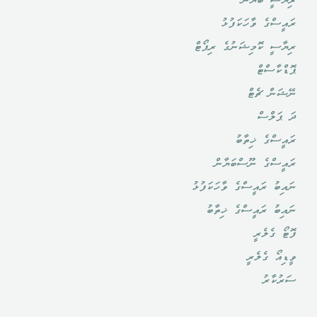
ރިޔާސީ ބަޔާން
ރައީސްގެ ވާހަކަފުޅު
ރިޔާސީ ކޮމިޝަނުގެ ރިޕޯޓް
ޕޮޑްކާސްޓް
ނޭޝަން ޗެޓް
ދަ ޕަލްސް
ރައީސްގެ ޚިތާބު
ރައީސްގެ ނޫސްބަޔާން
ނައިބު ރައީސްގެ ވާހަކަފުޅު
ނައިބު ރައީސްގެ ޚިތާބު
ފޮޓޯ ގެލެރީ
ވީޑިއޯ ގެލެރީ
ސަރުކާރު