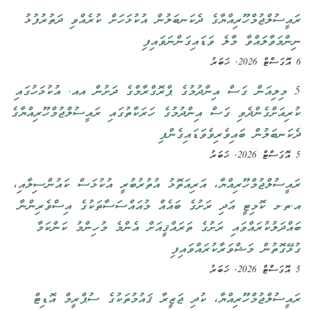
ރައީސުލްޖުމްހޫރިއްޔާގެ ދެކަނބަލުން އުކުޅަހަށް ކުރެއްވި ދަތުރުފުޅު
ނިންމަވާލައްވާ މާލެ ވަޑައިގަންނަވައިފި
6 އޮގަސްޓް 2026, ޚަބަރު
5 މިލިއަން ގަސް އިންދުމުގެ ޕްރޮގްރާމްގެ ދަށުން އއ. އުކުޅަހުގައި
ކުރިއަށްގެންދެވި ގަސް އިންދުމުގެ ހަރަކާތުގައި ރައީސުލްޖުމްހޫރިއްޔާގެ
ދެކަނބަލުން ބައިވެރިވެވަޑައިގެންފި
5 އޮގަސްޓް 2026, ޚަބަރު
ރައީސުލްޖުމްހޫރިއްޔާ، އަރިއަތޮޅު އުތުރުބުރީ އުކުޅަސް ކައުންސިލާއި،
އ.ތ.މ ކޮމިޓީ އަދި ރަށުގެ ބައެއް މުއައްސަސާތަކުގެ އިސްވެރިންނާ
ބައްދަލުކުރައްވައި ރަށުގެ ތަރައްޤީއަށް އެންމެ މުހިންމު ކަންކަމާ
ގުޅޭގޮތުން މަޝްވަރާކުރައްވައިފި
5 އޮގަސްޓް 2026, ޚަބަރު
ރައީސުލްޖުމްހޫރިއްޔާ، ކުދި ޖަޒީރާ ޤައުމުތަކުގެ ސުޕްރީމް އޮޑިޓް