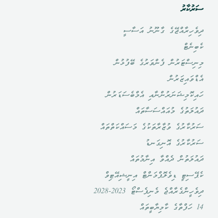
ސަރުކާރު
ދިވެހިރާއްޖޭގެ ގާނޫނު އަސާސީ
ކެބިނެޓް
މިނިސްޓަރުން ފެންވަރުގެ ބޭފުޅުން
އެޑްވައިޒަރުން
ހައިކޮމިޝަނަރުންނާއި އެމްބެސަޑަރުން
ދައުލަތުގެ މުއައްސަސާތައް
ސަރުކާރުގެ ވުޒާރާތަކުގެ މަސައްކަތްތައް
ސަރުކާރުގެ އޮނިގަނޑު
ދައުލަތުން ދެއްވާ އިނާމުތައް
ކެޕޭސިޓީ ޑިވެލޮޕްމަންޓް އިނީޝިއޭޓިވް
ދިވެހީންގެރާއްޖެ މެނިފެސްޓޯ 2023-2028
14 ހަފްތާގެ ކާމިޔާބީތައް