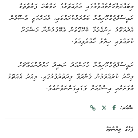
މިބައްދަލުކޮށްލެއްވުމުގައި އެދެއަތޮޅުގެ ކަމާބެހޭ ފަރާތްތަކާ
ރައީސުލްޖުމްހޫރިއްޔާ ބައްދަލުކުރައްވައި، ލާމަރްކަޒީ އުޞޫލުން
އެދެއަތޮޅު ހިންގެވުމާ ބެހޭގޮތުން އެބޭފުޅުންނާ މަޝްވަރާ
ކުރައްވައި ޚިޔާލު ހޯއްދެވިއެވެ.
ރައީސުލްޖުމްހޫރިއްޔާ މުޙަންމަދު ނަޝީދު ހައްދުންމައްޗަށް
މިހާރު ކުރައްވަމުން ގެންދަވާ މިދަތުރުފުޅުގައި، މިއަދު އެއަތޮޅު
މާވަށަށާއި އިސްދުއަށް ވަޑައިގަންނަވާނެއެވެ.
ޝެއަރ:
ފަހުގެ ލިޔުންތައް