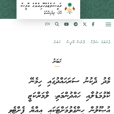
EN
ފުރަތަމަ ޞަފްޙާ
ޕްރެސް އޮފީސް
ޚަބަރު
ޚަބަރު
މެދު ދެކުނު ސަރަޙައްދުގައި ހިމެނޭ
ކޮޅުމަޑުލާއި ހައްދުންމަތި، ލާމަރްކަޒީ
އުޞޫލުން ހިންގެވުމަށްޓަކައި އިއްޔެ ފެށްޓެވި