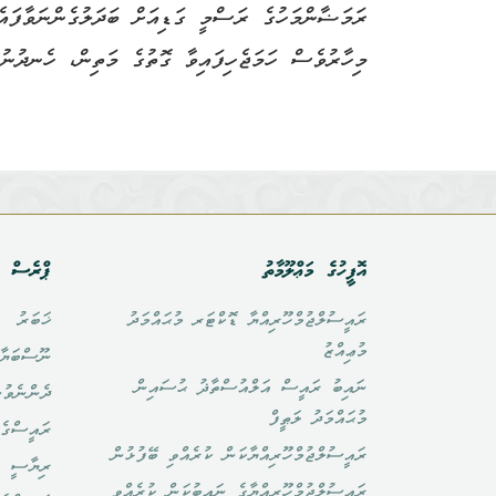
ރަމަޟާންމަހުގެ ރަސްމީ ގަޑިއަށް ބަދަލުގެންނަވާފައ
މިހާރުވެސް ހަމަޖެހިފައިވާ ގޮތުގެ މަތިން، ހެނދުނު 9.00 ން މެންދުރުފަހު 1.30 އެ
އޮފީހުގެ މަޢްލޫމާތު
ޕްރެސް އ
ރައީސުލްޖުމްހޫރިއްޔާ ޑޮކްޓަރ މުޙައްމަދު
ޚަބަރު
މުޢިއްޒު
ނޫސްބަޔާ
ނައިބު ރައީސް އަލްއުސްތާޛު ޙުސައިން
ދެންނެވުނ
މުޙައްމަދު ލަޠީފް
ރައީސްގެ 
ރައީސުލްޖުމްހޫރިއްޔާކަން ކުރެއްވި ބޭފުޅުން
ރިޔާސީ ބ
ރައީސުލްޖުމްހޫރިއްޔާގެ ނައިބުކަން ކުރެއްވި