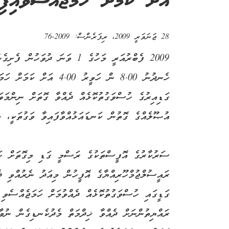
އަށް ކަމަށް ހަމަޖައްސަވައިފި
28 ޖަނަވަރީ 2009
، ރިފަރެންސް:
2009-76
2009 ފެބްރުއަރީ މަހުގެ 1 ވަނަ
ގަޑިއިރުގެ ހުސްވަގުތުކޮޅެއް ދެއްވާ ގޮތަށް ނިންމަވ
އުޞޫލެއްގެ ގޮތުން ކަނޑައަޅުއްވާފައިވާ ވަގުތަކީ، މެންދުރު 12.00 ން
ސަރުކާރުގެ އޮފީސްތަކުގެ ރަސްމީ ގަޑި މިގޮތަށް ހަމ
ރައީސުލްޖުމްހޫރިއްޔާގެ އޮފީހުން މިއަދު ނެރުއްވި ދެ
ގަޑީގައި ހުސްވަގުތުކޮޅެއް ދެއްވުމަށް ހަމަޖެއްސެވި
ރައްޔިތުންނަށް ދެއްވާ ޚިދްމަތް މެދުކެނޑިގެން ނުވާ