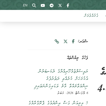
EN
ގުޅުއްވުމަށް
ޝެއަރ:
ފަހުގެ ލިޔުންތައް
ުގެ
ރައީސުލްޖުމްހޫރިއްޔާގެ ދެކަނބަލުން
އުކުޅަހަށް ކުރެއްވި ދަތުރުފުޅު
ނދުނު 8.00 ން ހަވީރު 4.00
ނިންމަވާލައްވާ މާލެ ވަޑައިގަންނަވައިފި
6 އޮގަސްޓް 2026, ޚަބަރު
5 މިލިއަން ގަސް އިންދުމުގެ ޕްރޮގްރާމްގެ