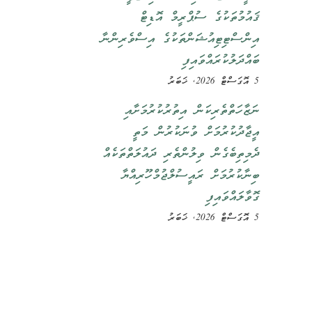
ޤައުމުތަކުގެ ސުޕްރީމް އޮޑިޓް
އިންސްޓިޓިއުޝަންތަކުގެ އިސްވެރިންނާ
ބައްދަލުކުރައްވައިފި
5 އޮގަސްޓް 2026, ޚަބަރު
ނަޒާހަތްތެރިކަން އިތުރުކުރުމަށާއި
އީޖާދުކުރުމަށް ވުނަކުރުން މަތީ
ދެމިތިބެގެން ވިލުންތެރި ދައުލަތްތަކެއް
ބިނާކުރުމަށް ރައީސުލްޖުމްހޫރިއްޔާ
ގޮވާލައްވައިފި
5 އޮގަސްޓް 2026, ޚަބަރު