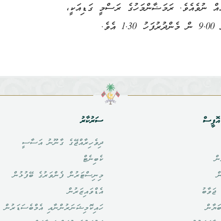
ެއް ނުވެއެވެ. ރަމަޟާންމަހުގެ ރަސްމީ ގަޑިއަކީ،
ވެ.
ޮފީސް
ސަރުކާރު
ދިވެހިރާއްޖޭގެ ގާނޫނު އަސާސީ
ން
ކެބިނެޓް
ް
މިނިސްޓަރުން ފެންވަރުގެ ބޭފުޅުން
ޖަވާބު
އެޑްވައިޒަރުން
ަޔާން
ހައިކޮމިޝަނަރުންނާއި އެމްބެސަޑަރުން