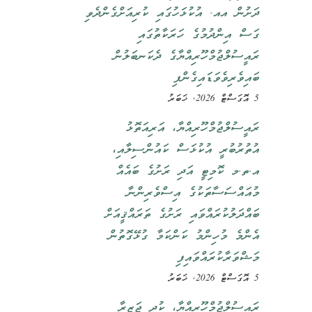
ދަށުން އއ. އުކުޅަހުގައި ކުރިއަށްގެންދެވި
ގަސް އިންދުމުގެ ހަރަކާތުގައި
ރައީސުލްޖުމްހޫރިއްޔާގެ ދެކަނބަލުން
ބައިވެރިވެވަޑައިގެންފި
5 އޮގަސްޓް 2026, ޚަބަރު
ރައީސުލްޖުމްހޫރިއްޔާ، އަރިއަތޮޅު
އުތުރުބުރީ އުކުޅަސް ކައުންސިލާއި،
އ.ތ.މ ކޮމިޓީ އަދި ރަށުގެ ބައެއް
މުއައްސަސާތަކުގެ އިސްވެރިންނާ
ބައްދަލުކުރައްވައި ރަށުގެ ތަރައްޤީއަށް
އެންމެ މުހިންމު ކަންކަމާ ގުޅޭގޮތުން
މަޝްވަރާކުރައްވައިފި
5 އޮގަސްޓް 2026, ޚަބަރު
ރައީސުލްޖުމްހޫރިއްޔާ، ކުދި ޖަޒީރާ