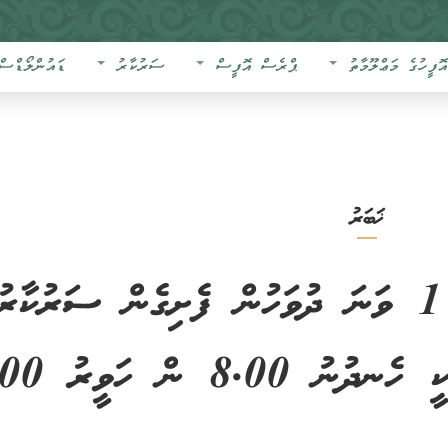
އޮފީހުގެ މަޢްލޫމާތު
ޕްރެސް އޮފީސް
ސަރުކާރު
ޑައުންލޯޑްސް
ޚަބަރު
2009 ފެބްރުއަރީ މަހުގެ 1 ވަނަ ދުވަހުން ފެށިގެން ސަރުކާރ
އޮފީސްތަކުގެ ރަސްމީ ގަޑިއަކީ ހެ