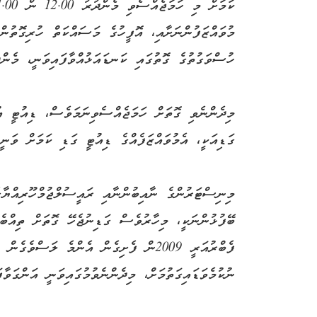
މުވައްޒަފުންނަށާއި، އޮފީހުގެ މަސައްކަތް ހުރިގޮތުން
ހުސްވަގުތުގެ ގޮތުގައި ކަނޑައަޅުއްވާފައިވަނީ، މެންދުރު 1.00 ން .00
މިދެންނެވި ގޮތަށް ހަމަޖެއްސެވިނަމަވެސް، ޑިއުޓީ އ
ގަޑިއަކީ، އެމުވައްޒަފެއްގެ ޑިއުޓީ ގަޑި ކަމަށް ވަނީ
މިނިސްޓަރުންގެ ނާއިބުންނާއި ރައީސުލްޖުމްހޫރިއްޔާ
ނުކުމެވަޑައިގަތުމަށް، މިދެންނެވުމުގައިވަނީ އަންގަވާފަ