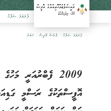
ފުރަތަމަ ޞަފްޙާ
ފުރަތަމަ ޞަފްޙާ
ޕްރެސް އޮފީސް
ޚަބަރު