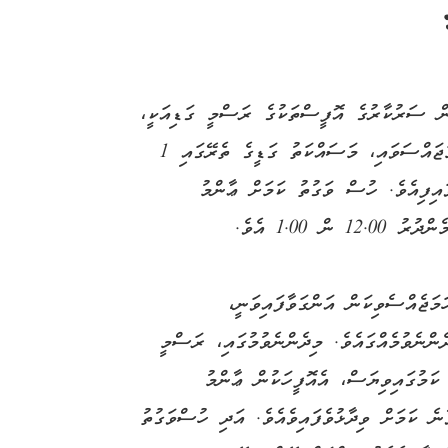
 ދުވަހުން ފެށިގެން ސަރުކާރުގެ އޮފީސްތަކުގެ ރަސްމީ ގަޑިއަކީ،
ހެނދުނު 8.00 ން ހަވީރު 4.00 އަށް ކަމަށް ހަމަޖައްސަވައި، މަސައްކަތު ގަޑީގެ ތެރޭގައި 1
ައިފިއެވެ. ހުސް ވަގުތު ކަމަށް ޢާންމު
 1.00 އެވެ.
ަޖެއްސެވިކަން އަންގަވާފައިވަނީ،
ންނެވުމެއްގައެވެ. މިދެންނެވުމުގައި، ރަސްމީ
 ކަމުގައިވިޔަސް، އެއޮފީހަކުން ޢާންމު
ނެ ކަމަށް ވިދާޅުވެފައިވެއެވެ. އަދި ހުސްވަގުތު