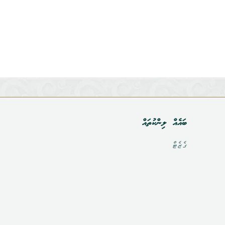
ބައެއް ލިންކުތައް
ގެޒެޓް