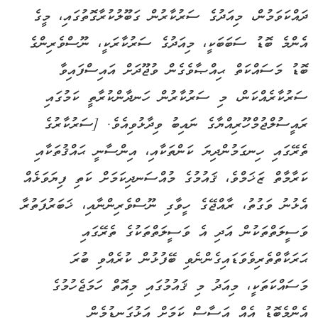
ދައްކަވަމުން، މިއަދުގެ ސަރުކާރުން ގަބޫލުކުރާގޮތުގައި، މީގެ
އެންމެ ބޮޑު ސަބަބަކީ، މިއަދުގެ ސަރުކާރަކީ، ނޫސްވެރިންގެ
ބޮޑު މަސައްކަތް ޙިއްޞާވެގެން ވުޖޫދަށް އައިސްފައިވާ
ސަރުކާރެއްކަން، މި ސަރުކާރުން ހަނދާންކުރާތީ ކަމުގައި
ރައީސުލްޖުމްހޫރިއްޔާގެ ނައިބު ވިދާޅުވިއެވެ. [ސަރުކާރުގެ
ތެރޭގައި ހިނގަމުންދިޔަ ކަންތަކާއި، އިންސާނީ ޙައްޤުތަކާއި
ކަރާމާތް ޒަޚަމްވެ، ޤައުމުގެ މުއްސަނދިކަމަށް ކަތި ފިޔަވަޅެއް
އެޅުނު ވަގުތު، ރާއްޖޭގެ ހީވާގި ނޫސްވެރިންނާއި، ޚަބަރުފަތުރާ
ވަސީލަތްތަކުން އަދި އެ ވަސީލަތްތަކުގެ ތެރޭގައި
ޙަރަކާތްތެރިވެވަޑައިގެންނެވި ބޭފުޅުން ކުރެއްވި ބުރަ
މަސައްކަތަކީ، މިއަދު މި ޤައުމުގައި މިއޮތް ހަމަޖެހުމުގެ
އެންމެބޮޑު އެއް އަސާސް ކަމަށް އަޅުގަނޑުމެން