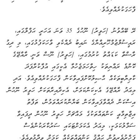
ފާހަގަކުރެއްވިއެވެ.
ރޭ ބޭއްވުނު [ހަވީރު] ނޫހުގެ 35 ވަނަ އަހަރީ ޙަފްލާގައި،
ރައީސުލްޖުމްހޫރިއްޔާގެ ނައިބު ދެއްކެވި ވާހަކަފުޅުގައި، މި ދިގު
ރާސްތާ ކަޑައްތު ކުރުމުގައި، [ހަވީރު] ނޫސް ވަނީ ރާއްޖޭގެ
ކޮންމެ ރައްޔިތަކު ހިތްހަމަޖެހުމާ އެކީގައި އުފާކުރާފަދަ
ކާމިޔާބީތަކެއް ޙާޞިލުކޮށްފައިވާކަން ފާހަގަކުރެއްވިއެވެ. އަދި
މިއަދު ރާއްޖޭގެ އެކިކަންކަމަށް، އެކިދާއިރާތަކަށް ހަވީރު ނޫހުން
އިސްކަން ދެއްވާފައިވާކަން ބަޔާންކުރައްވަމުން، ތަފާތު
އިޖްތިމާޢީ ކަންތައްތަކުގެ މައްޗަށް ހަވީރު ނޫހުން ދީފައިވާ
ސަމާލުކަމަކީ، މިއަދު އެކަމަށްޓަކައި ސަރުކާރަކުންވެސް
ފަޚްރުވެރިވުން ޙައްޤު ކަންތައްތަކެއް ކަމަށް ވިދާޅުވިއެވެ.