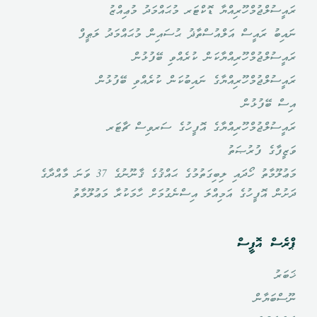
ރައީސުލްޖުމްހޫރިއްޔާ ޑޮކްޓަރ މުޙައްމަދު މުޢިއްޒު
ނައިބު ރައީސް އަލްއުސްތާޛު ޙުސައިން މުޙައްމަދު ލަޠީފް
ރައީސުލްޖުމްހޫރިއްޔާކަން ކުރެއްވި ބޭފުޅުން
ރައީސުލްޖުމްހޫރިއްޔާގެ ނައިބުކަން ކުރެއްވި ބޭފުޅުން
އިސް ބޭފުޅުން
ރައީސުލްޖުމްހޫރިއްޔާގެ އޮފީހުގެ ސަރވިސް ޗާޓަރ
ވަޒީފާގެ ފުރުޞަތު
މަޢުލޫމާތު ހޯދައި ލިބިގަތުމުގެ ޙައްޤުގެ ޤާނޫނުގެ 37 ވަނަ މާއްދާގެ
ދަށުން އޮފީހުގެ އަމިއްލަ އިސްނެގުމަށް ހާމަކުރާ މަޢުލޫމާތު
ޕްރެސް އޮފީސް
ޚަބަރު
ނޫސްބަޔާން