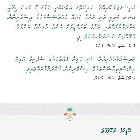
ރައީސުލްޖުމްހޫރިއްޔާ، އަރިއަތޮޅު އުތުރުބުރީ އުކުޅަސް ކައުންސިލާއި،
އ.ތ.މ ކޮމިޓީ އަދި ރަށުގެ ބައެއް މުއައްސަސާތަކުގެ އިސްވެރިންނާ
ބައްދަލުކުރައްވައި ރަށުގެ ތަރައްޤީއަށް އެންމެ މުހިންމު ކަންކަމާ
ގުޅޭގޮތުން މަޝްވަރާކުރައްވައިފި
5 އޮގަސްޓް 2026, ޚަބަރު
ރައީސުލްޖުމްހޫރިއްޔާ، ކުދި ޖަޒީރާ ޤައުމުތަކުގެ ސުޕްރީމް އޮޑިޓް
އިންސްޓިޓިއުޝަންތަކުގެ އިސްވެރިންނާ ބައްދަލުކުރައްވައިފި
5 އޮގަސްޓް 2026, ޚަބަރު
އޮފީހުގެ މަޢްލޫމާތު