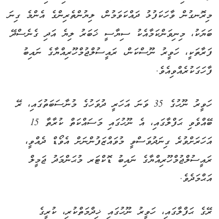
މިރޮނގުން ވާހަކަފުޅު ދައްކަވަމުން، ލިޔުންތެރިންގެ އެންމެ ގިނަ
ބަޔަކު، މިނިވަންކަމާއެކު ސިޔާސީ ޚަބަރު ލިޔެ އަދި ގެނެސްދޭ
ފަރާތަކީ، ހަވީރު ނޫސްކަން، ރައީސުލްޖުމްހޫރިއްޔާގެ ނައިބު
ފާހަގަކުރެއްވިއެވެ.
ހަވީރު ނޫހުގެ 35 ވަނަ އަހަރީ ދުވަހުގެ މުނާސަބަތުގައި، ރޭ
ބޭއްވެވި ޙަފްލާގައި، އެ ނޫހުގައި މަސައްކަތް ކުރާތާ 15
އަހަރަށްވުރެ ގިނަދުވަސްވީ މުވައްޒަފުންނަށް އެވޯޑް ދެއްވީ،
ރައީސުލްޖުމްހޫރިއްޔާގެ ނައިބު ޑޮކްޓަރ މުޙަންމަދު ޖަމީލް
އަޙްމަދެވެ.
ރޭގެ ޙަފްލާގައި، ހަވީރު ނޫހުގައި ޚިދްމަތްކުރި، ކުރީގެ