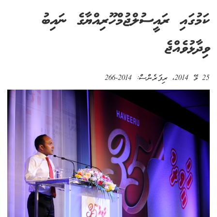
ކަމުގައި ރައީސުލްޖުމްހޫރިއްޔާގެ ނައިބު
ވިދާޅުވެއްޖެ
25 މޭ 2014
، ރިފަރެންސް:
2014-266