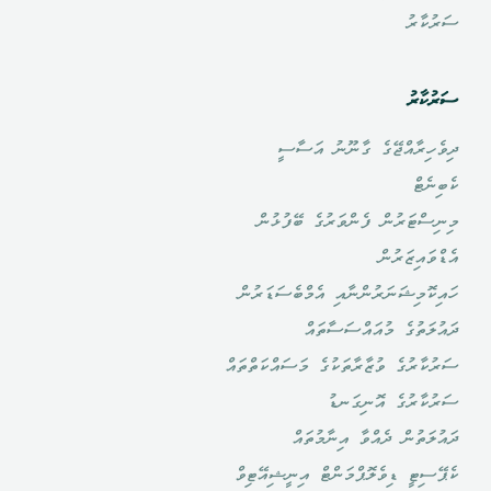
ސަރުކާރު
ސަރުކާރު
ދިވެހިރާއްޖޭގެ ގާނޫނު އަސާސީ
ކެބިނެޓް
މިނިސްޓަރުން ފެންވަރުގެ ބޭފުޅުން
އެޑްވައިޒަރުން
ހައިކޮމިޝަނަރުންނާއި އެމްބެސަޑަރުން
ދައުލަތުގެ މުއައްސަސާތައް
ސަރުކާރުގެ ވުޒާރާތަކުގެ މަސައްކަތްތައް
ސަރުކާރުގެ އޮނިގަނޑު
ދައުލަތުން ދެއްވާ އިނާމުތައް
ކެޕޭސިޓީ ޑިވެލޮޕްމަންޓް އިނީޝިއޭޓިވް