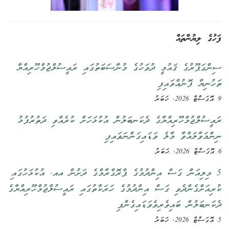
ފަހުގެ ލިޔުންތައް
ސިންގަޕޫރުގެ ޤައުމީ ދުވަހުގެ މުނާސަބަތުގައި ރައީސުލްޖުމްހޫރިއްޔާ
ތަހުނިޔާ ފޮނުއްވައިފި
9 އޮގަސްޓް 2026, ޚަބަރު
ރައީސުލްޖުމްހޫރިއްޔާގެ ދެކަނބަލުން އުކުޅަހަށް ކުރެއްވި ދަތުރުފުޅު
ނިންމަވާލައްވާ މާލެ ވަޑައިގަންނަވައިފި
6 އޮގަސްޓް 2026, ޚަބަރު
5 މިލިއަން ގަސް އިންދުމުގެ ޕްރޮގްރާމްގެ ދަށުން އއ. އުކުޅަހުގައި
ކުރިއަށްގެންދެވި ގަސް އިންދުމުގެ ހަރަކާތުގައި ރައީސުލްޖުމްހޫރިއްޔާގެ
ދެކަނބަލުން ބައިވެރިވެވަޑައިގެންފި
5 އޮގަސްޓް 2026, ޚަބަރު