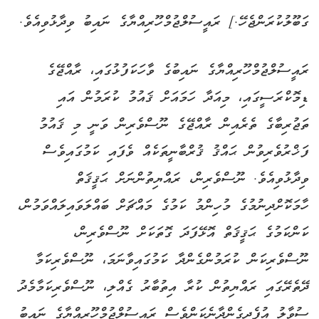
ގަބޫލުކުރަންޖެހޭ.] ރައީސުލްޖުމްހޫރިއްޔާގެ ނައިބު ވިދާޅުވިއެވެ.
ރައީސުލްޖުމްހޫރިއްޔާގެ ނައިބުގެ ވާހަކަފުޅުގައި، ރާއްޖޭގެ
ޑިމޮކްރަސީގައި، މިއަދާ ހަމައަށް ޤައުމު ކުރަމުން އައި
ތަޖުރިބާގެ ތެރެއިން ރާއްޖޭގެ ނޫސްވެރިން ވަނީ މި ޤައުމު
ފަޚްރުވެރިވުން ޙައްޤު ޤުރްބާނީތަކެއް ވެފައި ކަމުގައިވެސް
ވިދާޅުވިއެވެ. ނޫސްވެރިން، ރައްޔިތުންނަށް ޙަޤީޤަތް
ހާމަކޮށްދިނުމުގެ މުހިންމު ކަމުގެ މައްޗަށް ބައްލަވައިލައްވަމުން،
ކަންކަމުގެ ޙަޤީޤަތް އޮޅޭފަދަ ގޮތަކަށް ނޫސްވެރިން،
ނޫސްވެރިކަން ކުރަމުންގެންދާ ކަމުގައިވާނަމަ، ނޫސްވެރިކަމާ
ދޭތެރޭގައި ރައްޔިތުން ކުރާ އިތުބާރު ގެއްލި، ނޫސްވެރިކަމާމެދު
ސުވާލު އުފެދިގެންދާނެކަންވެސް ރައީސުލްޖުމްހޫރިއްޔާގެ ނައިބު