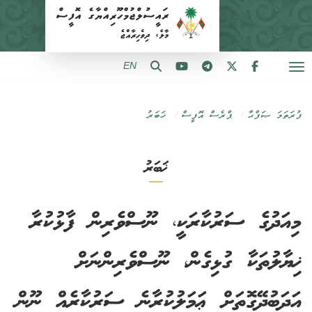
EN
ފުރަތަމަ ޞަފްޙާ
ޕްރެސް އޮފީސް
ޚަބަރު
ޚަބަރު
މިއަދުގެ ސަރުކާރަކީ، ނޫސްވެރިން ފާޅުކުރާ
ޚިޔާލުތަކާ ގުޅިގެން، ނޫސްވެރިންނަށް
އަދަބުދޭގޮތަށް ޢަމަލުކުރާނެ ސަރުކާރެއް ނޫން