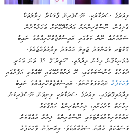
މިއަދުގެ ސަރުކާރަކީ، ނޫސްވެރިން ފާޅުކުރާ ޚިޔާލުތަކާ
ގުޅިގެން، ނޫސްވެރިންނަށް އަދަބުދޭގޮތަށް ޢަމަލުކުރާނެ
ސަރުކާރެއް ނޫން ކަމުގައި ރައީސުލްޖުމްހޫރިއްޔާގެ ނައިބު
ޑޮކްޓަރ މުޙަންމަދު ޖަމީލް އަޙްމަދު ވިދާޅުވެއްޖެއެވެ.
އެމަނިކުފާނު މިހެން ވިދާޅުވީ، "ހަވީރު"ގެ 35 ވަނަ އަހަރީ
ދުވަހުގެ މުނާސަބަތުގައި، ރޭ ދަރުބާރުގޭގައި ބޭއްވެވި ޙަފްލާގައި
ވާހަކަފުޅު
ދައްކަވަމުންނެވެ. ރައީސުލްޖުމްހޫރިއްޔާގެ ނައިބު
ވިދާޅުވިގޮތުގައި، މިއަދުގެ ސަރުކާރަކީ މިނިވަން ނޫސްވެރިކަން
ޙިމާޔަތް ކުރުމަށާއި، ލިޔުންތެރިންގެ ޙައްޤުތައް
ރައްކާތެރިކުރުމަށްޓަކައި ނޫސްވެރިންގެ ޚިޔާލާ އެއްގޮތަށް
މަސައްކަތް ކުރާނެ ސަރުކާރެކެވެ. މިރޮނގުން ވާހަކަފުޅު