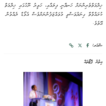
ޚިދްމަތްތެރިންނަށް ހަނދާނީ ފިލައާއި، ހަވީރު ނޫހުގައި ޚިދްމަތް
ކުރައްވާތާ ގިނަދުވަސްވީ މުވައްޒަފުންނަށްވެސް އެވޯޑް ދެއްވުން
އޮތެވެ.
ޝެއަރ:
އިތުރު ފޮޓޯތައް