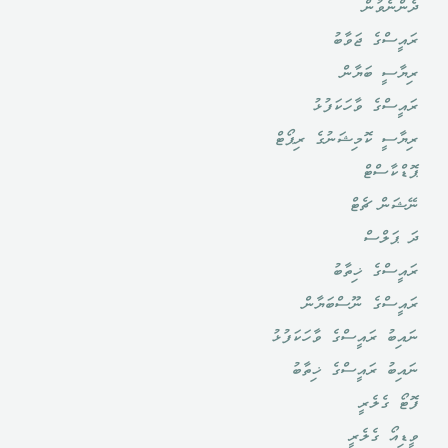
ދެންނެވުން
ރައީސްގެ ޖަވާބު
ރިޔާސީ ބަޔާން
ރައީސްގެ ވާހަކަފުޅު
ރިޔާސީ ކޮމިޝަނުގެ ރިޕޯޓް
ޕޮޑްކާސްޓް
ނޭޝަން ޗެޓް
ދަ ޕަލްސް
ރައީސްގެ ޚިތާބު
ރައީސްގެ ނޫސްބަޔާން
ނައިބު ރައީސްގެ ވާހަކަފުޅު
ނައިބު ރައީސްގެ ޚިތާބު
ފޮޓޯ ގެލެރީ
ވީޑިއޯ ގެލެރީ