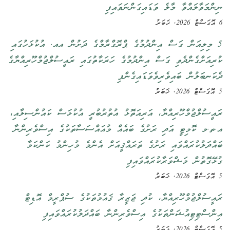
ނިންމަވާލައްވާ މާލެ ވަޑައިގަންނަވައިފި
6 އޮގަސްޓް 2026, ޚަބަރު
5 މިލިއަން ގަސް އިންދުމުގެ ޕްރޮގްރާމްގެ ދަށުން އއ. އުކުޅަހުގައި
ކުރިއަށްގެންދެވި ގަސް އިންދުމުގެ ހަރަކާތުގައި ރައީސުލްޖުމްހޫރިއްޔާގެ
ދެކަނބަލުން ބައިވެރިވެވަޑައިގެންފި
5 އޮގަސްޓް 2026, ޚަބަރު
ރައީސުލްޖުމްހޫރިއްޔާ، އަރިއަތޮޅު އުތުރުބުރީ އުކުޅަސް ކައުންސިލާއި،
އ.ތ.މ ކޮމިޓީ އަދި ރަށުގެ ބައެއް މުއައްސަސާތަކުގެ އިސްވެރިންނާ
ބައްދަލުކުރައްވައި ރަށުގެ ތަރައްޤީއަށް އެންމެ މުހިންމު ކަންކަމާ
ގުޅޭގޮތުން މަޝްވަރާކުރައްވައިފި
5 އޮގަސްޓް 2026, ޚަބަރު
ރައީސުލްޖުމްހޫރިއްޔާ، ކުދި ޖަޒީރާ ޤައުމުތަކުގެ ސުޕްރީމް އޮޑިޓް
އިންސްޓިޓިއުޝަންތަކުގެ އިސްވެރިންނާ ބައްދަލުކުރައްވައިފި
5 އޮގަސްޓް 2026, ޚަބަރު