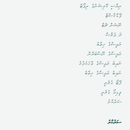
ރިޔާސީ ކޮމިޝަނުގެ ރިޕޯޓް
ޕޮޑްކާސްޓް
ނޭޝަން ޗެޓް
ދަ ޕަލްސް
ރައީސްގެ ޚިތާބު
ރައީސްގެ ނޫސްބަޔާން
ނައިބު ރައީސްގެ ވާހަކަފުޅު
ނައިބު ރައީސްގެ ޚިތާބު
ފޮޓޯ ގެލެރީ
ވީޑިއޯ ގެލެރީ
ސަރުކާރު
ސަރުކާރު