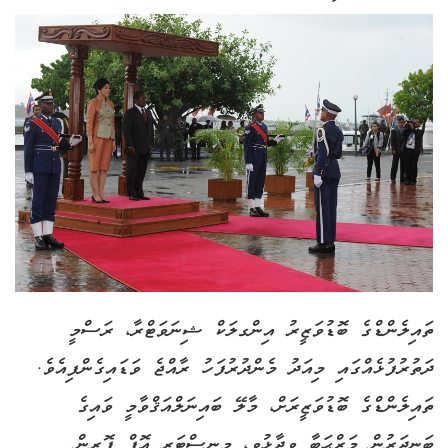
ތައިލެންޑްގެ ބޮޑުވަޒީރު އިންގލަކް ޝިނަވަޓްރާ، ރަސްމީ
ދަތުރުފުޅެއްގައި މިއަދު މެންދުރުފަހު ރާއްޖެ ވަޑައިގެންފިއެވެ.
ތައިލެންޑްގެ ބޮޑުވަޒީރަށް، މާލޭ ބައިނަލްއަޤްވާމީ ވައިގެ
ބަނދަރުން މަރްޙަބާ ވިދާޅުވީ، މިނިސްޓަރ އޮފް ފޮރިން