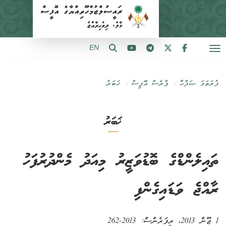
EN
ފުރަތަމަ ޞަފްޙާ
ޕްރެސް އޮފީސް
ޚަބަރު
ޚަބަރު
ތައިލެންޑްގެ ބޮޑުވަޒީރު މިއަދު މެންދުރުފަހު
ރާއްޖެ ވަޑައިގެންފި
1 ޖޫން 2013
، ރިފަރެންސް:
2013-262