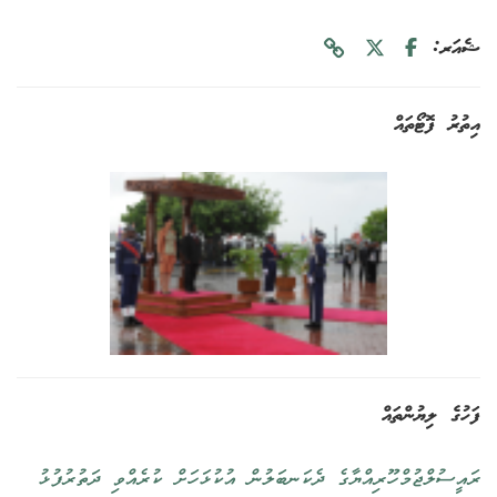
ޝެއަރ:
އިތުރު ފޮޓޯތައް
ފަހުގެ ލިޔުންތައް
ރައީސުލްޖުމްހޫރިއްޔާގެ ދެކަނބަލުން އުކުޅަހަށް ކުރެއްވި ދަތުރުފުޅު