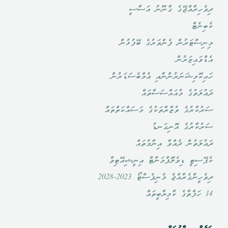
ދިވެހިރާއްޖޭގެ ގާނޫނު އަސާސީ
ކެބިނެޓް
މިނިސްޓަރުން ފެންވަރުގެ ބޭފުޅުން
އެޑްވައިޒަރުން
ހައިކޮމިޝަނަރުންނާއި އެމްބެސަޑަރުން
ދައުލަތުގެ މުއައްސަސާތައް
ސަރުކާރުގެ ވުޒާރާތަކުގެ މަސައްކަތްތައް
ސަރުކާރުގެ އޮނިގަނޑު
ދައުލަތުން ދެއްވާ އިނާމުތައް
ކެޕޭސިޓީ ޑިވެލޮޕްމަންޓް އިނީޝިއޭޓިވް
ދިވެހީންގެރާއްޖެ މެނިފެސްޓޯ 2023-2028
14 ހަފްތާގެ ކާމިޔާބީތައް