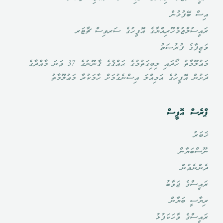
އިސް ބޭފުޅުން
ރައީސުލްޖުމްހޫރިއްޔާގެ އޮފީހުގެ ސަރވިސް ޗާޓަރ
ވަޒީފާގެ ފުރުޞަތު
މަޢުލޫމާތު ހޯދައި ލިބިގަތުމުގެ ޙައްޤުގެ ޤާނޫނުގެ 37 ވަނަ މާއްދާގެ
ދަށުން އޮފީހުގެ އަމިއްލަ އިސްނެގުމަށް ހާމަކުރާ މަޢުލޫމާތު
ޕްރެސް އޮފީސް
ޚަބަރު
ނޫސްބަޔާން
ދެންނެވުން
ރައީސްގެ ޖަވާބު
ރިޔާސީ ބަޔާން
ރައީސްގެ ވާހަކަފުޅު