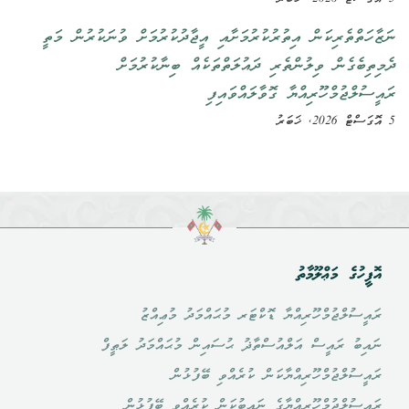
ނަޒާހަތްތެރިކަން އިތުރުކުރުމަށާއި އީޖާދުކުރުމަށް ވުނަކުރުން މަތީ
ދެމިތިބެގެން ވިލުންތެރި ދައުލަތްތަކެއް ބިނާކުރުމަށް
ރައީސުލްޖުމްހޫރިއްޔާ ގޮވާލައްވައިފި
5 އޮގަސްޓް 2026, ޚަބަރު
އޮފީހުގެ މަޢްލޫމާތު
ރައީސުލްޖުމްހޫރިއްޔާ ޑޮކްޓަރ މުޙައްމަދު މުޢިއްޒު
ނައިބު ރައީސް އަލްއުސްތާޛު ޙުސައިން މުޙައްމަދު ލަޠީފް
ރައީސުލްޖުމްހޫރިއްޔާކަން ކުރެއްވި ބޭފުޅުން
ރައީސުލްޖުމްހޫރިއްޔާގެ ނައިބުކަން ކުރެއްވި ބޭފުޅުން