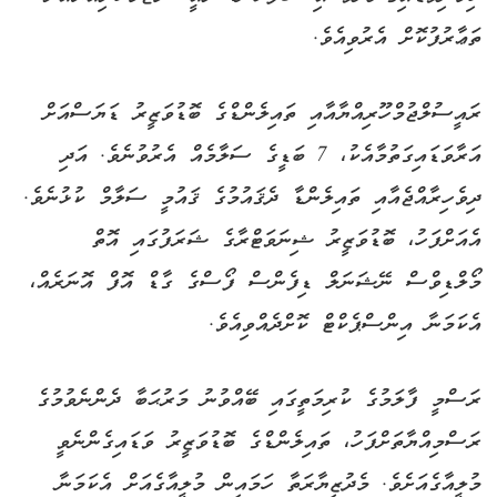
ތަޢާރުފުކޮށް އެރުވިއެވެ.
ރައީސުލްޖުމްހޫރިއްޔާއާއި ތައިލެންޑްގެ ބޮޑުވަޒީރު ޑަޔަސްއަށް
އަރާވަޑައިގަތުމާއެކު، 7 ބަޑީގެ ސަލާމެއް އެރުވުނެވެ. އަދި
ދިވެހިރާއްޖެއާއި ތައިލެންޑާ ދެޤައުމުގެ ޤައުމީ ސަލާމް ކުޅުނެވެ.
އެއަށްފަހު، ބޮޑުވަޒީރު ޝިނަވަޓްރާގެ ޝަރަފުގައި އޮތް
މޯލްޑިވްސް ނޭޝަނަލް ޑިފެންސް ފޯސްގެ ގާޑް އޮފް އޮނަރެއް،
އެކަމަނާ އިންސްޕެކްޓް ކޮށްދެއްވިއެވެ.
ރަސްމީ ފާލަމުގެ ކުރިމަތީގައި ބޭއްވުނު މަރުޙަބާ ދެންނެވުމުގެ
ރަސްމިއްޔާތަށްފަހު، ތައިލެންޑްގެ ބޮޑުވަޒީރު ވަޑައިގެންނެވީ
މުލީއާގެއަށެވެ. މެދުޒިޔާރަތާ ހަމައިން މުލީއާގެއަށް އެކަމަނާ