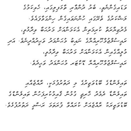
ވަޑައިގެންނެވީ، ބެރު ދުންމާރި ތާޅަފިލީގައި، ހެވިކަމުގެ
ލަޝްކަރުގެ ތެރޭގައި ހުންނަވައިގެން ހިންގަވާފައެވެ.
މެދުޒިޔާރަތް ކުރިމަތިން އެކަމަނާއަށް މަރުޙަބާ ވިދާޅުވީ،
ރައީސުލްޖުމްހޫރިއްޔާގެ ނައިބު މުޙަންމަދު ވަޙީދުއްދީނެވެ. އަދި
މުލީއާގެއިން އެކަމަނާއަށް މަރުޙަބާ ވިދާޅުވީ،
ރައީސުލްޖުމްހޫރިއްޔާ ޑޮކްޓަރ މުޙަންމަދު ވަޙީދެވެ.
ތައިލެންޑްގެ ބޮޑުވަޒީރުގެ މި ދަތުރުފުޅަކީ، ރާއްޖެއާއި
ތައިލެންޑާ ދެމެދު ޚާރިޖީ ގުޅުން ޤާއިމުކުރިފަހުން ތައިލެންޑްގެ
ބޮޑުވަޒީރަކު ރާއްޖެއަށް ކުރައްވާ ފުރަތަމަ ރަސްމީ ދަތުރުފުޅެވެ.