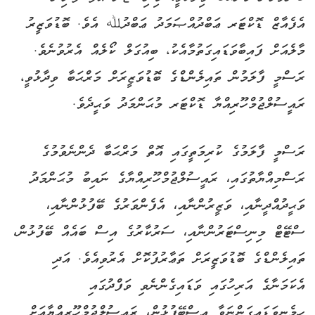
އެފެއާޒް ޑޮކްޓަރ ޢަބްދުއްޞަމަދު ޢަބްދުﷲ އެވެ. ބޮޑުވަޒީރު
މާލެއަށް ފައިބާވަޑައިގަތުމާއެކު، ބިއުގަލް ކޯލެއް އެރުވުނެވެ.
ރަސްމީ ފާލަމުން ތައިލެންޑްގެ ބޮޑުވަޒީރަށް މަރްޙަބާ ވިދާޅުވީ،
ރައީސުލްޖުމްހޫރިއްޔާ ޑޮކްޓަރ މުޙަންމަދު ވަޙީދެވެ.
ރަސްމީ ފާލަމުގެ ކުރިމަތީގައި އޮތް މަރްޙަބާ ދެންނެވުމުގެ
ރަސްމިއްޔާތުގައި، ރައީސުލްޖުމްހޫރިއްޔާގެ ނައިބު މުޙަންމަދު
ވަޙީދުއްދީނާއި، ވަޒީރުންނާއި، އެފެންވަރުގެ ބޭފުޅުންނާއި،
ސްޓޭޓް މިނިސްޓަރުންނާއި، ސަރުކާރުގެ އިސް ބައެއް ބޭފުޅުން،
ތައިލެންޑްގެ ބޮޑުވަޒީރަށް ތަޢާރުފުކޮށް އެރުވިއެވެ. އަދި
އެކަމަނާގެ އަރިހުގައި ވަޑައިގެންނެވި ވަފްދުގައި
ހިމެނިވަޑައިގަންނަވާ އިސްބޭފުޅުން، ރައީސުލްޖުމްހޫރިއްޔާއަށް