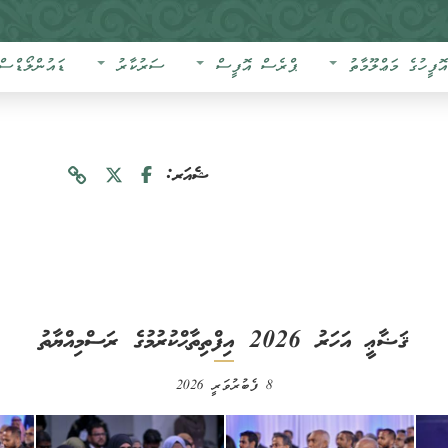
އޮފީހުގެ މަޢްލޫމާތު
ޕްރެސް އޮފީސް
ސަރުކާރު
ޑައުންލޯޑްސް
ޝެއަރ:
ޤަޟާޢީ އަހަރު 2026 އިފްތިތާޙްކުރުމުގެ ރަސްމިއްޔާތު
8 ފެބުރުވަރީ 2026