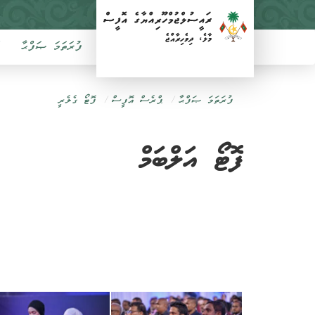
ފުރަތަމަ ޞަފްޙާ
ފުރަތަމަ ޞަފްޙާ
ޕްރެސް އޮފީސް
ފޮޓޯ ގެލެރީ
ފޮޓޯ އަލްބަމް