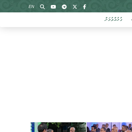
EN
ގުޅުއްވުމަށް