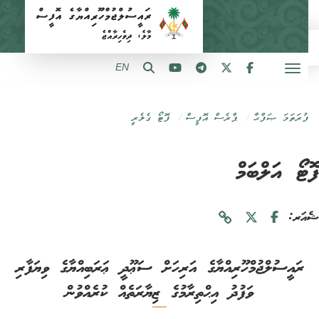
EN
ފުރަތަމަ ޞަފްޙާ
ޕްރެސް އޮފީސް
ފޮޓޯ ގެލެރީ
ޓޯ އަލްބަމް
ަރ:
ރައީސުލްޖުމްހޫރިއްޔާގެ އަރިހަށް ސަޢޫދީ ޢަރަބިއްޔާގެ ވިޔަފާރި
ވަފުދު އިޙްތިރާމުގެ ޒިޔާރަތެއް ކުރެއްވުން