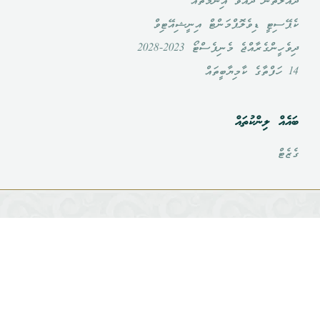
ދައުލަތުން ދެއްވާ އިނާމުތައް
ކެޕޭސިޓީ ޑިވެލޮޕްމަންޓް އިނީޝިއޭޓިވް
ދިވެހީންގެރާއްޖެ މެނިފެސްޓޯ 2023-2028
14 ހަފްތާގެ ކާމިޔާބީތައް
ބައެއް ލިންކުތައް
ގެޒެޓް