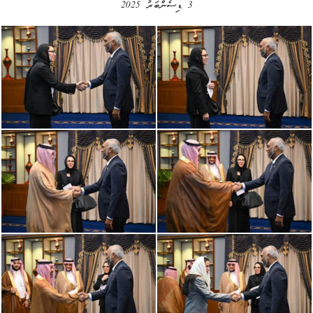
3 ޑިސެންބަރު 2025