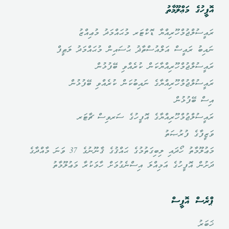
އޮފީހުގެ މަޢްލޫމާތު
ރައީސުލްޖުމްހޫރިއްޔާ ޑޮކްޓަރ މުޙައްމަދު މުޢިއްޒު
ނައިބު ރައީސް އަލްއުސްތާޛު ޙުސައިން މުޙައްމަދު ލަޠީފް
ރައީސުލްޖުމްހޫރިއްޔާކަން ކުރެއްވި ބޭފުޅުން
ރައީސުލްޖުމްހޫރިއްޔާގެ ނައިބުކަން ކުރެއްވި ބޭފުޅުން
އިސް ބޭފުޅުން
ރައީސުލްޖުމްހޫރިއްޔާގެ އޮފީހުގެ ސަރވިސް ޗާޓަރ
ވަޒީފާގެ ފުރުޞަތު
މަޢުލޫމާތު ހޯދައި ލިބިގަތުމުގެ ޙައްޤުގެ ޤާނޫނުގެ 37 ވަނަ މާއްދާގެ
ދަށުން އޮފީހުގެ އަމިއްލަ އިސްނެގުމަށް ހާމަކުރާ މަޢުލޫމާތު
ޕްރެސް އޮފީސް
ޚަބަރު