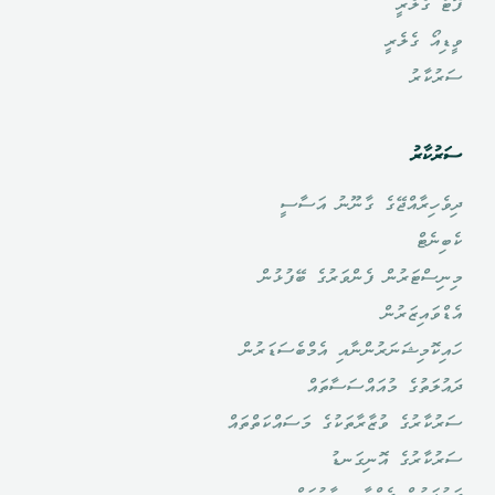
ފޮޓޯ ގެލެރީ
ވީޑިއޯ ގެލެރީ
ސަރުކާރު
ސަރުކާރު
ދިވެހިރާއްޖޭގެ ގާނޫނު އަސާސީ
ކެބިނެޓް
މިނިސްޓަރުން ފެންވަރުގެ ބޭފުޅުން
އެޑްވައިޒަރުން
ހައިކޮމިޝަނަރުންނާއި އެމްބެސަޑަރުން
ދައުލަތުގެ މުއައްސަސާތައް
ސަރުކާރުގެ ވުޒާރާތަކުގެ މަސައްކަތްތައް
ސަރުކާރުގެ އޮނިގަނޑު