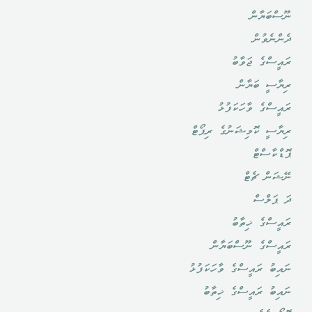
ނޫސްބަޔާން
ދެންނެވުން
ރައީސްގެ ޖަވާބު
ރިޔާސީ ބަޔާން
ރައީސްގެ ވާހަކަފުޅު
ރިޔާސީ ކޮމިޝަނުގެ ރިޕޯޓް
ޕޮޑްކާސްޓް
ނޭޝަން ޗެޓް
ދަ ޕަލްސް
ރައީސްގެ ޚިތާބު
ރައީސްގެ ނޫސްބަޔާން
ނައިބު ރައީސްގެ ވާހަކަފުޅު
ނައިބު ރައީސްގެ ޚިތާބު