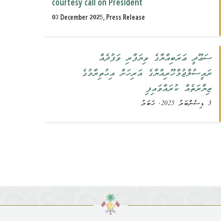
courtesy call on President
03 December 2025, Press Release
ސަޢޫދީ ޢަރަބިއްޔާގެ ވިޔަފާރި ވަފުދެއް
ރައީސުލްޖުމްހޫރިއްޔާގެ އަރިހަށް އިޙުތިރާމުގެ
ޒިޔާރަތެއް ކުރައްވައިފި
3 ޑިސެންބަރު 2025, ޚަބަރު