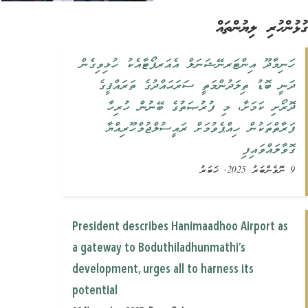
ުންހުރި ލިޔުންތައް
ހަނިމާދޫ އިންޓަރނޭޝަނަލް އެއަރޕޯޓާއެކު ހުޅިވިގެން
ދަނީ ބޮޑު ތިލަދުންމަތީ ސަރަޙައްދުގެ ތަރައްޤީގެ
ދޮރޯށި ކަމަށާ، މި ފުރުޞަތުގެ ބޭނުން ހުރިހާ
ފަރާތްތަކުން ހިއްޕެވުމަށް ރައީސުލްޖުމްހޫރިއްޔާ
ގޮވާލައްވައިފި
9 ނޮވެންބަރު 2025, ޚަބަރު
President describes Hanimaadhoo Airport as
a gateway to Boduthiladhunmathi’s
development, urges all to harness its
potential