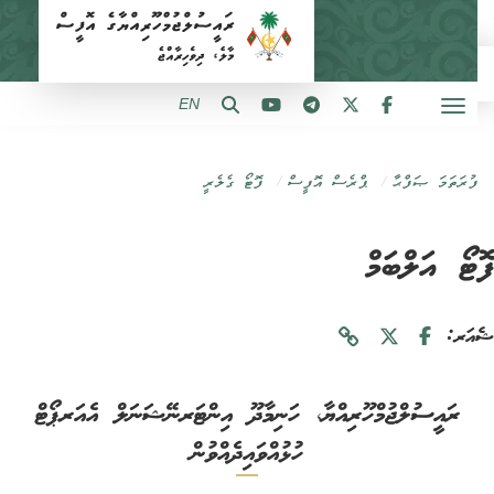
EN
ފުރަތަމަ ޞަފްޙާ
ޕްރެސް އޮފީސް
ފޮޓޯ ގެލެރީ
ޓޯ އަލްބަމް
ަރ:
ރައީސުލްޖުމްހޫރިއްޔާ، ހަނިމާދޫ އިންޓަރނޭޝަނަލް އެއަރޕޯޓް
ހުޅުއްވައިދެއްވުން