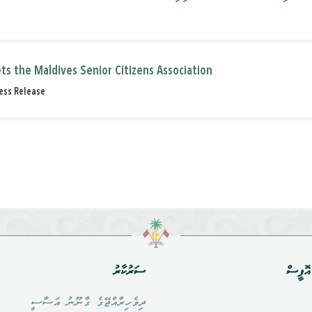
s the Maldives Senior Citizens Association
ess Release
ޮފީސް
ސަރުކާރު
ދިވެހިރާއްޖޭގެ ގާނޫނު އަސާސީ