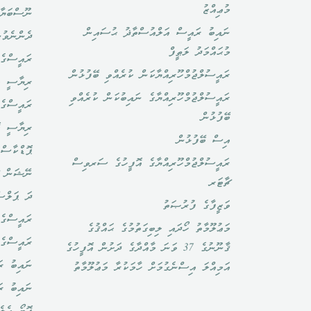
މުޢިއްޒު
ނޫސްބަޔާ
ނައިބު ރައީސް އަލްއުސްތާޛު ޙުސައިން
ދެންނެވުނ
މުޙައްމަދު ލަޠީފް
ރައީސްގެ 
ރައީސުލްޖުމްހޫރިއްޔާކަން ކުރެއްވި ބޭފުޅުން
ރިޔާސީ ބ
ރައީސުލްޖުމްހޫރިއްޔާގެ ނައިބުކަން ކުރެއްވި
ރައީސްގެ 
ބޭފުޅުން
ރިޔާސީ ކ
އިސް ބޭފުޅުން
ޕޮޑްކާސްޓ
ރައީސުލްޖުމްހޫރިއްޔާގެ އޮފީހުގެ ސަރވިސް
ނޭޝަން ޗ
ޗާޓަރ
ދަ ޕަލްސ
ވަޒީފާގެ ފުރުޞަތު
ރައީސްގެ 
މަޢުލޫމާތު ހޯދައި ލިބިގަތުމުގެ ޙައްޤުގެ
ރައީސްގެ
ޤާނޫނުގެ 37 ވަނަ މާއްދާގެ ދަށުން އޮފީހުގެ
ނައިބު ރަ
އަމިއްލަ އިސްނެގުމަށް ހާމަކުރާ މަޢުލޫމާތު
ނައިބު ރ