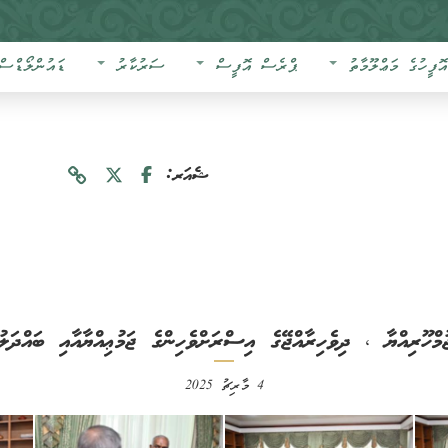
އޮފީހުގެ މަޢްލޫމާތު
ޕްރެސް އޮފީސް
ސަރުކާރު
ޑައުންލޯޑްސް
ޝެއަރ:
މްހޫރިއްޔާ ، ދިވެހިރާއްޖޭގެ އިސްރަށްވެހިންގެ ޖަމުޢިއްޔާއާއި ބައްދަލުކ
4 މާރިޗު 2025