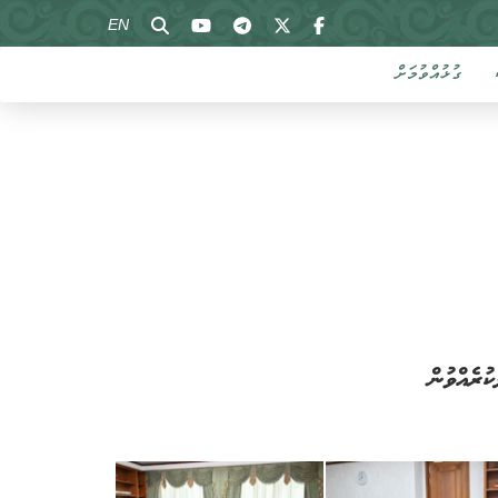
EN
ގުޅުއްވުމަށް
ުރެއްވުން