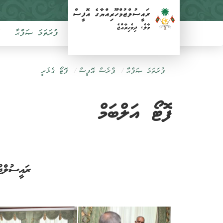
ފުރަތަމަ ޞަފްޙާ
ފުރަތަމަ ޞަފްޙާ
ޕްރެސް އޮފީސް
ފޮޓޯ ގެލެރީ
ފޮޓޯ އަލްބަމް
ރައީސުލްޖު