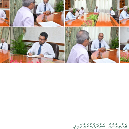
ަމުޢިއްޔާއާ ބައްދަލުކުރައްވައިފި