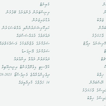
ން
ކެބިނެޓް
ް
މިނިސްޓަރުން ފެންވަރުގެ ބޭފުޅުން
ޖަވާބު
އެޑްވައިޒަރުން
ަޔާން
ހައިކޮމިޝަނަރުންނާއި އެމްބެސަޑަރުން
ވާހަކަފުޅު
ދައުލަތުގެ މުއައްސަސާތައް
ޮމިޝަނުގެ ރިޕޯޓް
ސަރުކާރުގެ ވުޒާރާތަކުގެ މަސައްކަތްތައް
ް
ސަރުކާރުގެ އޮނިގަނޑު
ެޓް
ދައުލަތުން ދެއްވާ އިނާމުތައް
ް
ކެޕޭސިޓީ ޑިވެލޮޕްމަންޓް އިނީޝިއޭޓިވް
ޚިތާބު
ދިވެހީންގެރާއްޖެ މެނިފެސްޓޯ 2023-2028
 ނޫސްބަޔާން
14 ހަފްތާގެ ކާމިޔާބީތައް
އީސްގެ ވާހަކަފުޅު
ައީސްގެ ޚިތާބު