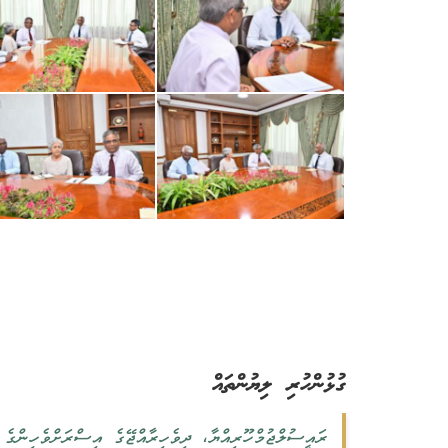
ގުޅުންހުރި ލިޔުންތައް
ރައީސުލްޖުމްހޫރިއްޔާ، ދިވެހިރާއްޖޭގެ އިސްރަށްވެހިންގެ ޖ