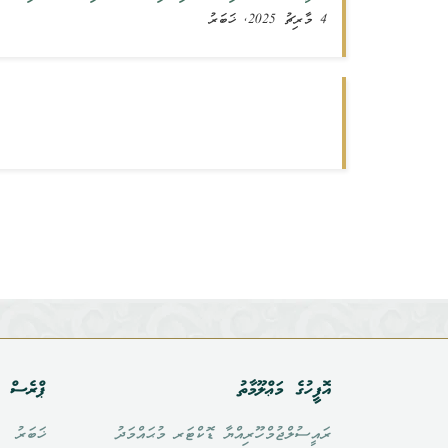
4 މާރިޗު 2025, ޚަބަރު
އޮފީހުގެ މަޢްލޫމާތު
ޕްރެސް އ
ރައީސުލްޖުމްހޫރިއްޔާ ޑޮކްޓަރ މުޙައްމަދު
ޚަބަރު