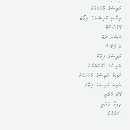
ރައީސްގެ ވާހަކަފުޅު
ރިޔާސީ ކޮމިޝަނުގެ ރިޕޯޓް
ޕޮޑްކާސްޓް
ނޭޝަން ޗެޓް
ދަ ޕަލްސް
ރައީސްގެ ޚިތާބު
ރައީސްގެ ނޫސްބަޔާން
ނައިބު ރައީސްގެ ވާހަކަފުޅު
ނައިބު ރައީސްގެ ޚިތާބު
ފޮޓޯ ގެލެރީ
ވީޑިއޯ ގެލެރީ
ސަރުކާރު