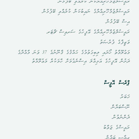
ރައީސުލްޖުމްހޫރިއްޔާކަން ކުރެއްވި ބޭފުޅުން
ރައީސުލްޖުމްހޫރިއްޔާގެ ނައިބުކަން ކުރެއްވި ބޭފުޅުން
އިސް ބޭފުޅުން
ރައީސުލްޖުމްހޫރިއްޔާގެ އޮފީހުގެ ސަރވިސް ޗާޓަރ
ވަޒީފާގެ ފުރުޞަތު
މަޢުލޫމާތު ހޯދައި ލިބިގަތުމުގެ ޙައްޤުގެ ޤާނޫނުގެ 37 ވަނަ މާއްދާގެ
ދަށުން އޮފީހުގެ އަމިއްލަ އިސްނެގުމަށް ހާމަކުރާ މަޢުލޫމާތު
ޕްރެސް އޮފީސް
ޚަބަރު
ނޫސްބަޔާން
ދެންނެވުން
ރައީސްގެ ޖަވާބު
ރިޔާސީ ބަޔާން