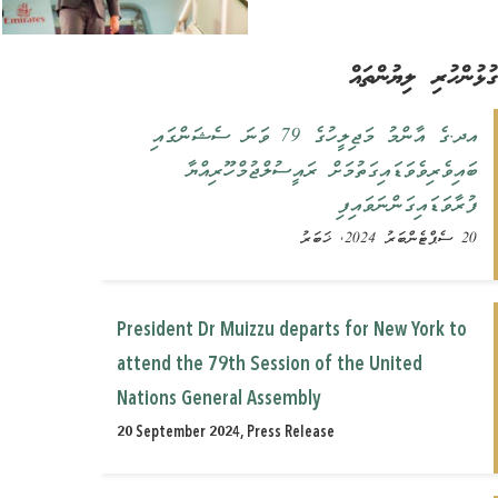
ުންހުރި ލިޔުންތައް
އދ.ގެ އާންމު މަޖިލީހުގެ 79 ވަނަ ސެޝަންގައި
ބައިވެރިވެވަޑައިގަތުމަށް ރައީސުލްޖުމްހޫރިއްޔާ
ފުރާވަޑައިގަންނަވައިފި
20 ސެޕްޓެންބަރު 2024, ޚަބަރު
President Dr Muizzu departs for New York to
attend the 79th Session of the United
Nations General Assembly
20 September 2024, Press Release