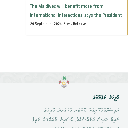
The Maldives will benefit more from
international interactions, says the President
20 September 2024, Press Release
އޮފީހުގެ މަޢްލޫމާތު
ރައީސުލްޖުމްހޫރިއްޔާ ޑޮކްޓަރ މުޙައްމަދު މުޢިއްޒު
ނައިބު ރައީސް އަލްއުސްތާޛު ޙުސައިން މުޙައްމަދު ލަޠީފް