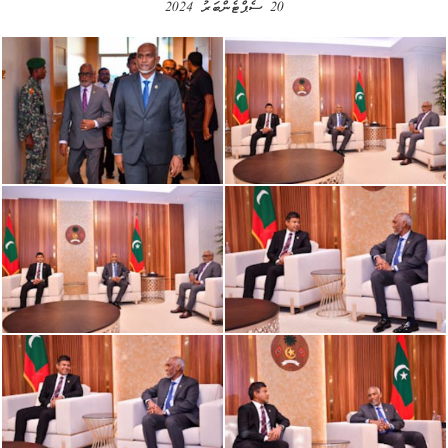
20 ސެޕްޓެންބަރު 2024