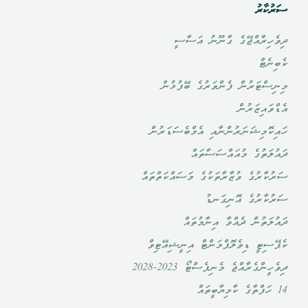
ސަރުކާރު
ދިވެހިރާއްޖޭގެ ގާނޫނު އަސާސީ
ކެބިނެޓް
މިނިސްޓަރުން ފެންވަރުގެ ބޭފުޅުން
އެޑްވައިޒަރުން
ހައިކޮމިޝަނަރުންނާއި އެމްބެސަޑަރުން
ދައުލަތުގެ މުއައްސަސާތައް
ސަރުކާރުގެ ވުޒާރާތަކުގެ މަސައްކަތްތައް
ސަރުކާރުގެ އޮނިގަނޑު
ދައުލަތުން ދެއްވާ އިނާމުތައް
ކެޕޭސިޓީ ޑިވެލޮޕްމަންޓް އިނީޝިއޭޓިވް
ދިވެހީންގެރާއްޖެ މެނިފެސްޓޯ 2023-2028
14 ހަފްތާގެ ކާމިޔާބީތައް