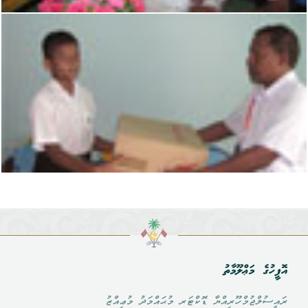
އޮފީހުގެ މަޢްލޫމާތު
ރައީސުލްޖުމްހޫރިއްޔާ ޑޮކްޓަރ މުޙައްމަދު މުޢިއްޒު