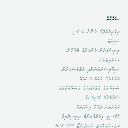
ސަރުކާރު
ދިވެހިރާއްޖޭގެ ގާނޫނު އަސާސީ
ކެބިނެޓް
މިނިސްޓަރުން ފެންވަރުގެ ބޭފުޅުން
އެޑްވައިޒަރުން
ހައިކޮމިޝަނަރުންނާއި އެމްބެސަޑަރުން
ދައުލަތުގެ މުއައްސަސާތައް
ސަރުކާރުގެ ވުޒާރާތަކުގެ މަސައްކަތްތައް
ސަރުކާރުގެ އޮނިގަނޑު
ދައުލަތުން ދެއްވާ އިނާމުތައް
ކެޕޭސިޓީ ޑިވެލޮޕްމަންޓް އިނީޝިއޭޓިވް
ދިވެހީންގެރާއްޖެ މެނިފެސްޓޯ 2023-2028