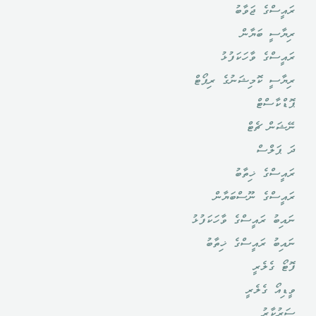
ރައީސްގެ ޖަވާބު
ރިޔާސީ ބަޔާން
ރައީސްގެ ވާހަކަފުޅު
ރިޔާސީ ކޮމިޝަނުގެ ރިޕޯޓް
ޕޮޑްކާސްޓް
ނޭޝަން ޗެޓް
ދަ ޕަލްސް
ރައީސްގެ ޚިތާބު
ރައީސްގެ ނޫސްބަޔާން
ނައިބު ރައީސްގެ ވާހަކަފުޅު
ނައިބު ރައީސްގެ ޚިތާބު
ފޮޓޯ ގެލެރީ
ވީޑިއޯ ގެލެރީ
ސަރުކާރު