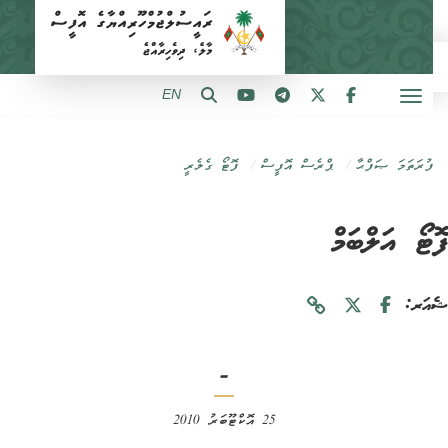
EN
ފުރަތަމަ ޞަފްޙާ
ޕްރެސް އޮފީސް
ފޮޓޯ ގެލެރީ
ޓޯ އަލްބަމް
ަރ:
-
25 އޮކްޓޫބަރު 2010