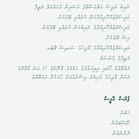
ނައިބު ރައީސް އަލްއުސްތާޛު ޙުސައިން މުޙައްމަދު ލަޠީފް
ރައީސުލްޖުމްހޫރިއްޔާކަން ކުރެއްވި ބޭފުޅުން
ރައީސުލްޖުމްހޫރިއްޔާގެ ނައިބުކަން ކުރެއްވި ބޭފުޅުން
އިސް ބޭފުޅުން
ރައީސުލްޖުމްހޫރިއްޔާގެ އޮފީހުގެ ސަރވިސް ޗާޓަރ
ވަޒީފާގެ ފުރުޞަތު
މަޢުލޫމާތު ހޯދައި ލިބިގަތުމުގެ ޙައްޤުގެ ޤާނޫނުގެ 37 ވަނަ މާއްދާގެ
ދަށުން އޮފީހުގެ އަމިއްލަ އިސްނެގުމަށް ހާމަކުރާ މަޢުލޫމާތު
ޕްރެސް އޮފީސް
ޚަބަރު
ނޫސްބަޔާން
ދެންނެވުން