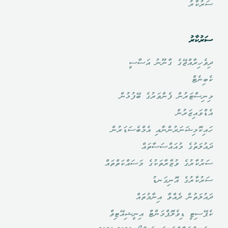
ސަރުކާރު
ސަރުކާރު
ދިވެހިރާއްޖޭގެ ގާނޫނު އަސާސީ
ކެބިނެޓް
މިނިސްޓަރުން ފެންވަރުގެ ބޭފުޅުން
އެޑްވައިޒަރުން
ހައިކޮމިޝަނަރުންނާއި އެމްބެސަޑަރުން
ދައުލަތުގެ މުއައްސަސާތައް
ސަރުކާރުގެ ވުޒާރާތަކުގެ މަސައްކަތްތައް
ސަރުކާރުގެ އޮނިގަނޑު
ދައުލަތުން ދެއްވާ އިނާމުތައް
ކެޕޭސިޓީ ޑިވެލޮޕްމަންޓް އިނީޝިއޭޓިވް