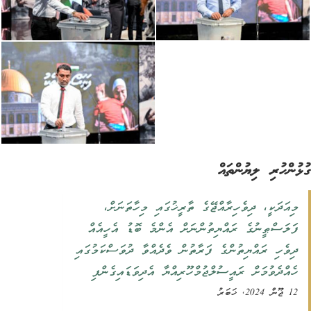
ުންހުރި ލިޔުންތައް
މިއަދަކީ، ދިވެހިރާއްޖޭގެ ތާރީޚުގައި މިހާތަނަށް،
ފަލަސްޠީނުގެ ރައްޔިތުންނަށް އެންމެ ބޮޑު އެހީއެއް
ދިވެހި ރައްޔިތުންގެ ފަރާތުން ވެދެއްވާ ދުވަސްކަމުގައި
ހެއްދެވުމަށް ރައީސުލްޖުމްހޫރިއްޔާ އެދިވަޑައިގެންފި
12 ޖޫން 2024, ޚަބަރު