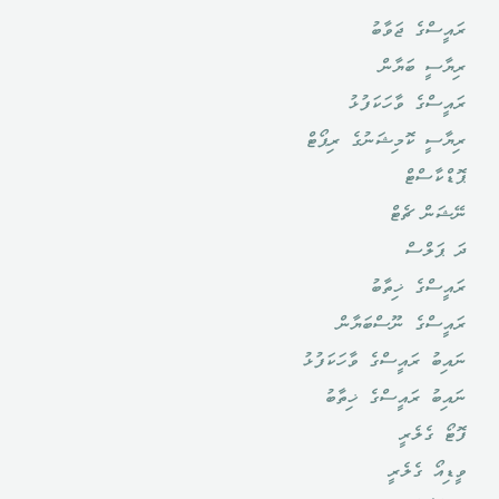
ރައީސްގެ ޖަވާބު
ރިޔާސީ ބަޔާން
ރައީސްގެ ވާހަކަފުޅު
ރިޔާސީ ކޮމިޝަނުގެ ރިޕޯޓް
ޕޮޑްކާސްޓް
ނޭޝަން ޗެޓް
ދަ ޕަލްސް
ރައީސްގެ ޚިތާބު
ރައީސްގެ ނޫސްބަޔާން
ނައިބު ރައީސްގެ ވާހަކަފުޅު
ނައިބު ރައީސްގެ ޚިތާބު
ފޮޓޯ ގެލެރީ
ވީޑިއޯ ގެލެރީ