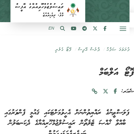
EN
ފުރަތަމަ ޞަފްޙާ
ޕްރެސް އޮފީސް
ފޮޓޯ ގެލެރީ
ޓޯ އަލްބަމް
ަރ:
ފަލަސްޠީނުގެ ރައްޔިތުންނަށް އެހީވުމަށްޓަކައި ޤައުމީ ފެންވަރުގައި
ބާއްވާ ޚާއްޞަ ޓެލެތޯން ރައީސުލްޖުމްހޫރިއްޔާގެ ދެކަނބަލުން
ބައިވެރިވެވަޑައިގަތުން