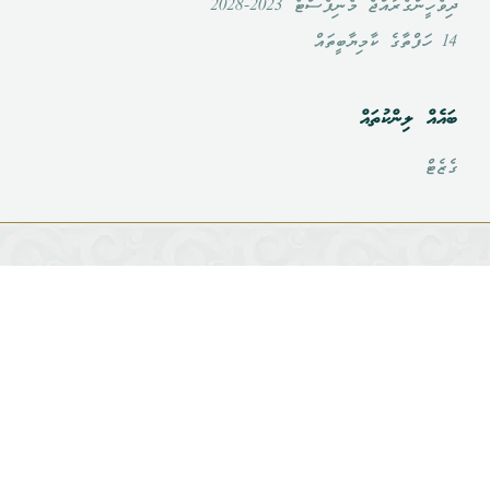
ދިވެހީންގެރާއްޖެ މެނިފެސްޓޯ 2023-2028
14 ހަފްތާގެ ކާމިޔާބީތައް
ބައެއް ލިންކުތައް
ގެޒެޓް