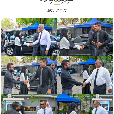
12 ޖޫން 2024