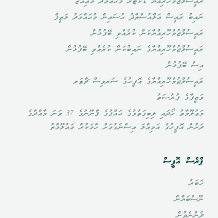
ރައީސުލްޖުމްހޫރިއްޔާ ޑޮކްޓަރ މުޙައްމަދު މުޢިއްޒު
ނައިބު ރައީސް އަލްއުސްތާޛު ޙުސައިން މުޙައްމަދު ލަޠީފް
ރައީސުލްޖުމްހޫރިއްޔާކަން ކުރެއްވި ބޭފުޅުން
ރައީސުލްޖުމްހޫރިއްޔާގެ ނައިބުކަން ކުރެއްވި ބޭފުޅުން
އިސް ބޭފުޅުން
ރައީސުލްޖުމްހޫރިއްޔާގެ އޮފީހުގެ ސަރވިސް ޗާޓަރ
ވަޒީފާގެ ފުރުޞަތު
މަޢުލޫމާތު ހޯދައި ލިބިގަތުމުގެ ޙައްޤުގެ ޤާނޫނުގެ 37 ވަނަ މާއްދާގެ
ދަށުން އޮފީހުގެ އަމިއްލަ އިސްނެގުމަށް ހާމަކުރާ މަޢުލޫމާތު
ޕްރެސް އޮފީސް
ޚަބަރު
ނޫސްބަޔާން
ދެންނެވުން