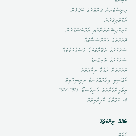
ކެބިނެޓް
މިނިސްޓަރުން ފެންވަރުގެ ބޭފުޅުން
އެޑްވައިޒަރުން
ހައިކޮމިޝަނަރުންނާއި އެމްބެސަޑަރުން
ދައުލަތުގެ މުއައްސަސާތައް
ސަރުކާރުގެ ވުޒާރާތަކުގެ މަސައްކަތްތައް
ސަރުކާރުގެ އޮނިގަނޑު
ދައުލަތުން ދެއްވާ އިނާމުތައް
ކެޕޭސިޓީ ޑިވެލޮޕްމަންޓް އިނީޝިއޭޓިވް
ދިވެހީންގެރާއްޖެ މެނިފެސްޓޯ 2023-2028
14 ހަފްތާގެ ކާމިޔާބީތައް
ބައެއް ލިންކުތައް
ގެޒެޓް