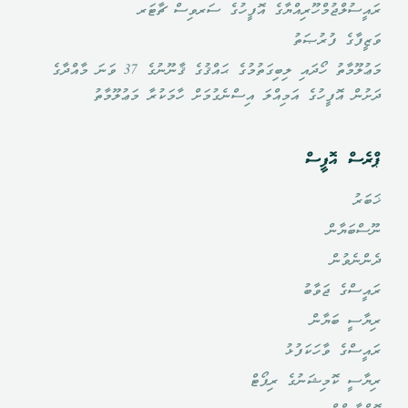
ރައީސުލްޖުމްހޫރިއްޔާގެ އޮފީހުގެ ސަރވިސް ޗާޓަރ
ވަޒީފާގެ ފުރުޞަތު
މަޢުލޫމާތު ހޯދައި ލިބިގަތުމުގެ ޙައްޤުގެ ޤާނޫނުގެ 37 ވަނަ މާއްދާގެ
ދަށުން އޮފީހުގެ އަމިއްލަ އިސްނެގުމަށް ހާމަކުރާ މަޢުލޫމާތު
ޕްރެސް އޮފީސް
ޚަބަރު
ނޫސްބަޔާން
ދެންނެވުން
ރައީސްގެ ޖަވާބު
ރިޔާސީ ބަޔާން
ރައީސްގެ ވާހަކަފުޅު
ރިޔާސީ ކޮމިޝަނުގެ ރިޕޯޓް