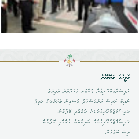
އޮފީހުގެ މަޢްލޫމާތު
ރައީސުލްޖުމްހޫރިއްޔާ ޑޮކްޓަރ މުޙައްމަދު މުޢިއްޒު
ނައިބު ރައީސް އަލްއުސްތާޛު ޙުސައިން މުޙައްމަދު ލަޠީފް
ރައީސުލްޖުމްހޫރިއްޔާކަން ކުރެއްވި ބޭފުޅުން
ރައީސުލްޖުމްހޫރިއްޔާގެ ނައިބުކަން ކުރެއްވި ބޭފުޅުން
އިސް ބޭފުޅުން