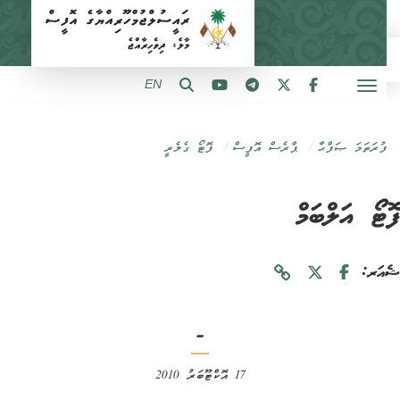
EN
ފުރަތަމަ ޞަފްޙާ
ޕްރެސް އޮފީސް
ފޮޓޯ ގެލެރީ
ޓޯ އަލްބަމް
ަރ:
-
17 އޮކްޓޫބަރު 2010