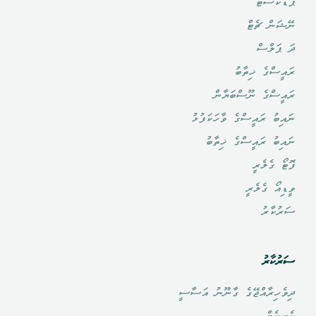
ޕޮޑްކާސްޓް
ނޭޝަން ޗެޓް
ދަ ޕަލްސް
ރައީސްގެ ޚިތާބު
ރައީސްގެ ނޫސްބަޔާން
ނައިބު ރައީސްގެ ވާހަކަފުޅު
ނައިބު ރައީސްގެ ޚިތާބު
ފޮޓޯ ގެލެރީ
ވީޑިއޯ ގެލެރީ
ސަރުކާރު
ސަރުކާރު
ދިވެހިރާއްޖޭގެ ގާނޫނު އަސާސީ