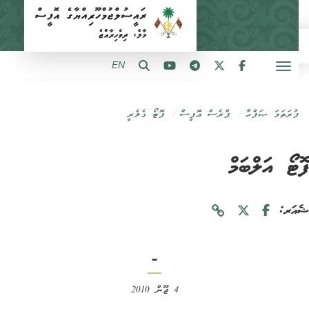
EN
ފުރަތަމަ ޞަފްޙާ
ޕްރެސް އޮފީސް
ފޮޓޯ ގެލެރީ
ޓޯ އަލްބަމް
ަރ:
-
4 ޖޫން 2010