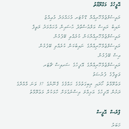
އޮފީހުގެ މަޢްލޫމާތު
ރައީސުލްޖުމްހޫރިއްޔާ ޑޮކްޓަރ މުޙައްމަދު މުޢިއްޒު
ނައިބު ރައީސް އަލްއުސްތާޛު ޙުސައިން މުޙައްމަދު ލަޠީފް
ރައީސުލްޖުމްހޫރިއްޔާކަން ކުރެއްވި ބޭފުޅުން
ރައީސުލްޖުމްހޫރިއްޔާގެ ނައިބުކަން ކުރެއްވި ބޭފުޅުން
އިސް ބޭފުޅުން
ރައީސުލްޖުމްހޫރިއްޔާގެ އޮފީހުގެ ސަރވިސް ޗާޓަރ
ވަޒީފާގެ ފުރުޞަތު
މަޢުލޫމާތު ހޯދައި ލިބިގަތުމުގެ ޙައްޤުގެ ޤާނޫނުގެ 37 ވަނަ މާއްދާގެ
ދަށުން އޮފީހުގެ އަމިއްލަ އިސްނެގުމަށް ހާމަކުރާ މަޢުލޫމާތު
ޕްރެސް އޮފީސް
ޚަބަރު