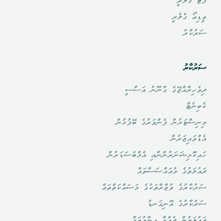
ފޮޓޯ ގެލެރީ
ވީޑިއޯ ގެލެރީ
ސަރުކާރު
ސަރުކާރު
ދިވެހިރާއްޖޭގެ ގާނޫނު އަސާސީ
ކެބިނެޓް
މިނިސްޓަރުން ފެންވަރުގެ ބޭފުޅުން
އެޑްވައިޒަރުން
ހައިކޮމިޝަނަރުންނާއި އެމްބެސަޑަރުން
ދައުލަތުގެ މުއައްސަސާތައް
ސަރުކާރުގެ ވުޒާރާތަކުގެ މަސައްކަތްތައް
ސަރުކާރުގެ އޮނިގަނޑު
ދައުލަތުން ދެއްވާ އިނާމުތައް