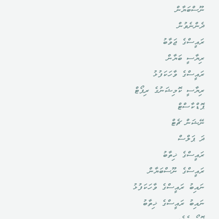
ނޫސްބަޔާން
ދެންނެވުން
ރައީސްގެ ޖަވާބު
ރިޔާސީ ބަޔާން
ރައީސްގެ ވާހަކަފުޅު
ރިޔާސީ ކޮމިޝަނުގެ ރިޕޯޓް
ޕޮޑްކާސްޓް
ނޭޝަން ޗެޓް
ދަ ޕަލްސް
ރައީސްގެ ޚިތާބު
ރައީސްގެ ނޫސްބަޔާން
ނައިބު ރައީސްގެ ވާހަކަފުޅު
ނައިބު ރައީސްގެ ޚިތާބު