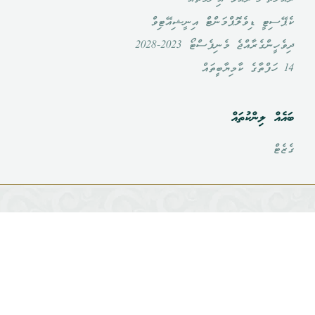
ކެޕޭސިޓީ ޑިވެލޮޕްމަންޓް އިނީޝިއޭޓިވް
ދިވެހީންގެރާއްޖެ މެނިފެސްޓޯ 2023-2028
14 ހަފްތާގެ ކާމިޔާބީތައް
ބައެއް ލިންކުތައް
ގެޒެޓް